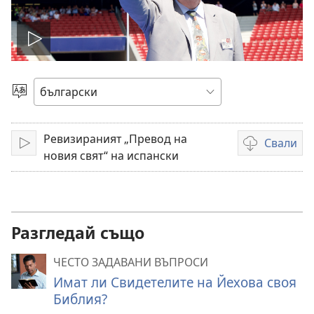
Пусни
видео
Избери
език
Ревизираният „Превод на
Свали
Пусни
Опции
новия свят“ на испански
за
сваляне
на
видеоклипов
Разгледай също
ЧЕСТО ЗАДАВАНИ ВЪПРОСИ
Имат ли Свидетелите на Йехова своя
Библия?