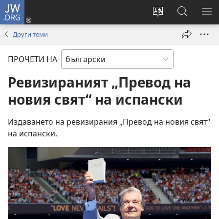
JW.ORG
Влез
(отваря
Смени
Търсене
ПО
нов
езика
в
МЕ
Други теми
прозорец)
на
JW.ORG
сайта
ПРОЧЕТИ НА
Ревизираният „Превод на
новия свят“ на испански
Издаването на ревизирания „Превод на новия свят“
на испански.