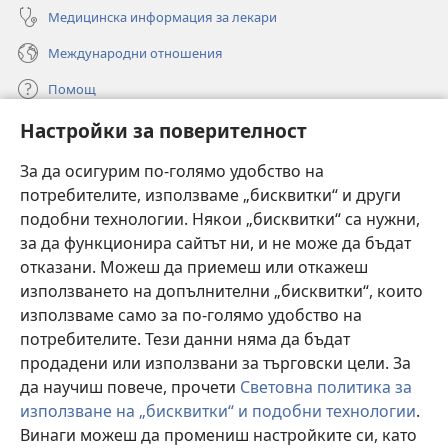
Медицинска информация за лекари
Международни отношения
Помощ
Настройки за поверителност
Дарения
(отваря
нов
За да осигурим по-голямо удобство на
прозорец)
потребителите, използваме „бисквитки“ и други
ОНЛАЙН БИБЛИОТЕКА „Стражева кула“
(отваря
подобни технологии. Някои „бисквитки“ са нужни,
нов
®
JW Hub
за да функционира сайтът ни, и не може да бъдат
прозорец)
(отваря
отказани. Можеш да приемеш или откажеш
нов
®
JW Library
прозорец)
използването на допълнителни „бисквитки“, които
използваме само за по-голямо удобство на
®
Watchtower Library
потребителите. Тези данни няма да бъдат
продадени или използвани за търговски цели. За
да научиш повече, прочети
Световна политика за
използване на „бисквитки“ и подобни технологии
.
Copyright
© 2026 Watch Tower Bible and Tract Society of Pennsylvania.
Винаги можеш да промениш настройките си, като