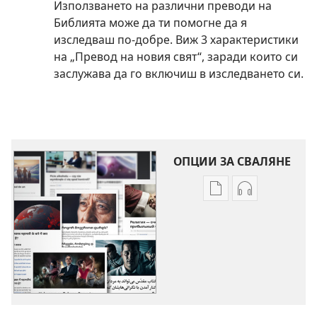
Използването на различни преводи на
Библията може да ти помогне да я
изследваш по-добре. Виж 3 характеристики
на „Превод на новия свят“, заради които си
заслужава да го включиш в изследването си.
ОПЦИИ ЗА СВАЛЯНЕ
Опции
Опции
за
за
сваляне
сваляне
на
на
издания
аудиофайло
Други
Други
теми
теми