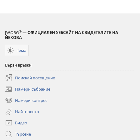
®
JW.ORG
— ОФИЦИАЛЕН УЕБСАЙТ НА СВИДЕТЕЛИТЕ НА
ЙЕХОВА
Тема
Бързи връзки
Поискай посещение
Намери събрание
(отваря
нов
Намери конгрес
(отваря
прозорец)
нов
Най–новото
прозорец)
Видео
Търсене