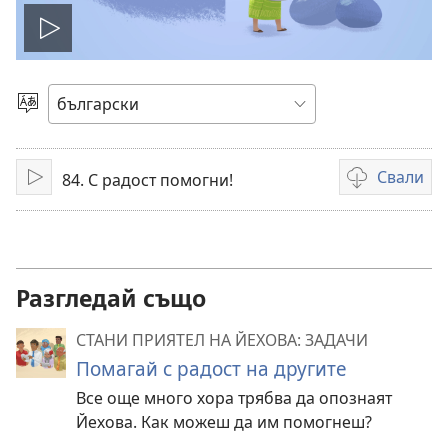
Пусни
видео
Избери
език
Свали
84. С радост помогни!
Пусни
Опции
за
сваляне
на
видеоклипов
Разгледай също
СТАНИ ПРИЯТЕЛ НА ЙЕХОВА: ЗАДАЧИ
Помагай с радост на другите
Все още много хора трябва да опознаят
Йехова. Как можеш да им помогнеш?