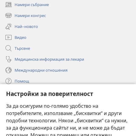
Намери събрание
(отваря
нов
Намери конгрес
(отваря
прозорец)
нов
Най–новото
прозорец)
Видео
Търсене
Медицинска информация за лекари
Международни отношения
Помощ
Настройки за поверителност
Дарения
(отваря
нов
За да осигурим по-голямо удобство на
прозорец)
потребителите, използваме „бисквитки“ и други
ОНЛАЙН БИБЛИОТЕКА „Стражева кула“
(отваря
подобни технологии. Някои „бисквитки“ са нужни,
нов
®
JW Hub
за да функционира сайтът ни, и не може да бъдат
прозорец)
(отваря
отказани. Можеш да приемеш или откажеш
нов