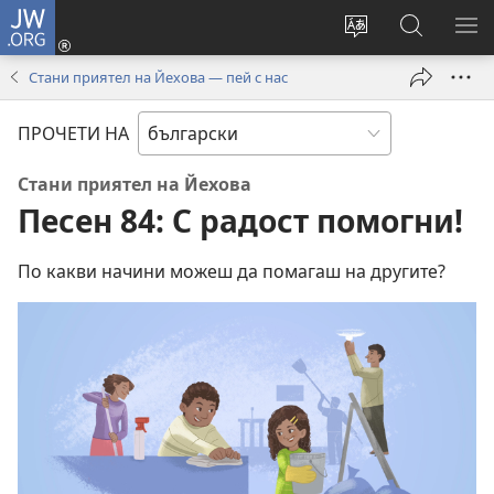
JW.ORG
Влез
(отваря
Смени
Търсене
ПО
нов
езика
в
МЕ
Стани приятел на Йехова — пей с нас
прозорец)
на
JW.ORG
сайта
ПРОЧЕТИ НА
Стани приятел на Йехова
Песен 84: С радост помогни!
По какви начини можеш да помагаш на другите?