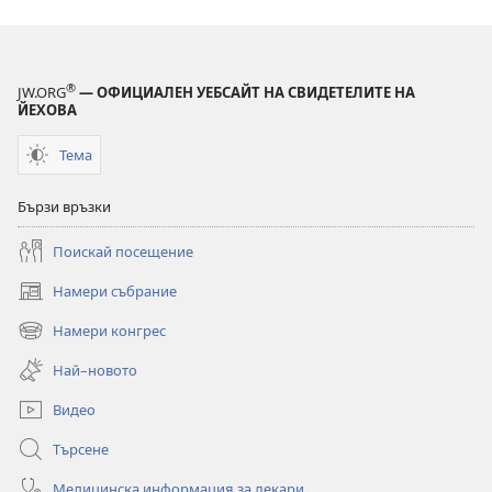
®
JW.ORG
— ОФИЦИАЛЕН УЕБСАЙТ НА СВИДЕТЕЛИТЕ НА
ЙЕХОВА
Тема
Бързи връзки
Поискай посещение
Намери събрание
(отваря
нов
Намери конгрес
(отваря
прозорец)
нов
Най–новото
прозорец)
Видео
Търсене
Медицинска информация за лекари