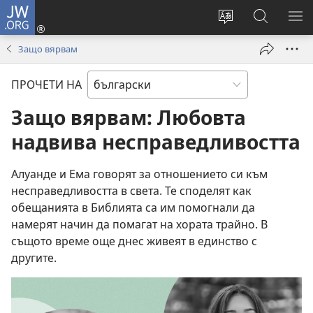
JW.ORG
Влез
(отваря
Смени
Търсене
ПО
нов
езика
в
МЕ
Защо вярвам
прозорец)
на
JW.ORG
сайта
ПРОЧЕТИ НА
Защо вярвам: Любовта
надвива несправедливостта
Алуанде и Ема говорят за отношението си към
несправедливостта в света. Те споделят как
обещанията в Библията са им помогнали да
намерят начин да помагат на хората трайно. В
същото време още днес живеят в единство с
другите.