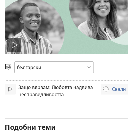
Пусни
видео
Избери
език
Защо вярвам: Любовта надвива
Свали
Пусни
Опции
несправедливостта
за
сваляне
на
видеоклипов
Подобни теми