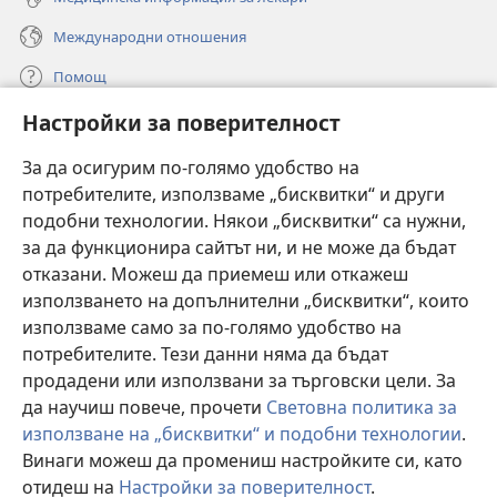
Международни отношения
Помощ
Настройки за поверителност
Дарения
(отваря
нов
За да осигурим по-голямо удобство на
прозорец)
потребителите, използваме „бисквитки“ и други
ОНЛАЙН БИБЛИОТЕКА „Стражева кула“
(отваря
подобни технологии. Някои „бисквитки“ са нужни,
нов
®
JW Hub
за да функционира сайтът ни, и не може да бъдат
прозорец)
(отваря
отказани. Можеш да приемеш или откажеш
нов
®
JW Library
прозорец)
използването на допълнителни „бисквитки“, които
използваме само за по-голямо удобство на
®
Watchtower Library
потребителите. Тези данни няма да бъдат
продадени или използвани за търговски цели. За
да научиш повече, прочети
Световна политика за
използване на „бисквитки“ и подобни технологии
.
Copyright
© 2026 Watch Tower Bible and Tract Society of Pennsylvania.
Винаги можеш да промениш настройките си, като
УСЛОВИЯ ЗА ПОЛЗВАНЕ
|
ПОЛИТИКА ЗА ПОВЕРИТЕЛНОСТ
|
отидеш на
Настройки за поверителност
.