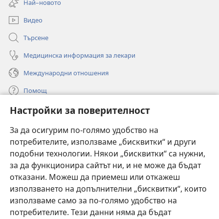
Най–новото
прозорец)
Видео
Търсене
Медицинска информация за лекари
Международни отношения
Помощ
Настройки за поверителност
Дарения
(отваря
нов
За да осигурим по-голямо удобство на
прозорец)
потребителите, използваме „бисквитки“ и други
ОНЛАЙН БИБЛИОТЕКА „Стражева кула“
(отваря
подобни технологии. Някои „бисквитки“ са нужни,
нов
®
JW Hub
за да функционира сайтът ни, и не може да бъдат
прозорец)
(отваря
отказани. Можеш да приемеш или откажеш
нов
®
JW Library
прозорец)
използването на допълнителни „бисквитки“, които
използваме само за по-голямо удобство на
®
Watchtower Library
потребителите. Тези данни няма да бъдат