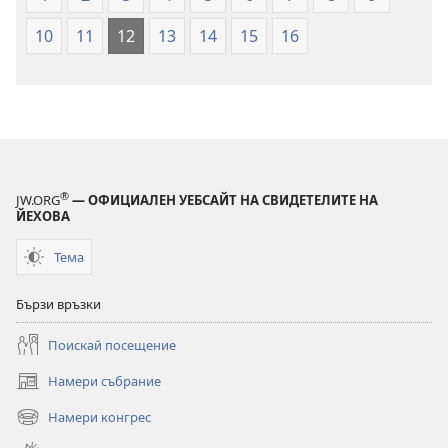
10
11
12
13
14
15
16
®
JW.ORG
— ОФИЦИАЛЕН УЕБСАЙТ НА СВИДЕТЕЛИТЕ НА
ЙЕХОВА
Тема
Бързи връзки
Поискай посещение
Намери събрание
(отваря
нов
Намери конгрес
(отваря
прозорец)
нов