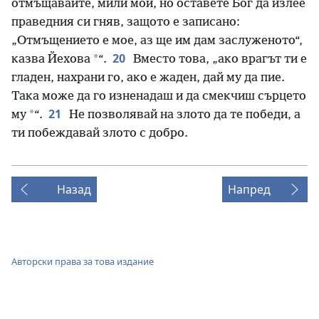
отмъщавайте, мили мои, но оставете Бог да излее
праведния си гняв, защото е записано:
„Отмъщението е мое, аз ще им дам заслуженото“,
20
*
казва Йехова
“.
Вместо това, „ако врагът ти е
гладен, нахрани го, ако е жаден, дай му да пие.
Така може да го изненадаш и да смекчиш сърцето
21
*
му
“.
Не позволявай на злото да те победи, а
ти побеждавай злото с добро.
Назад
Напред
Авторски права за това издание