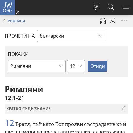
JW.ORG
Влез
(отваря
Смени
Търсене
ПО
нов
езика
в
МЕ
Римляни
прозорец)
на
JW.ORG
сайта
ПРОЧЕТИ НА
ПОКАЖИ
Глава
Библейска
книга
Римляни
12:1-21
КРАТКО СЪДЪРЖАНИЕ
12
Братя, тъй като Бог прояви състрадание към
вас, ви моля да представите телата си като жива