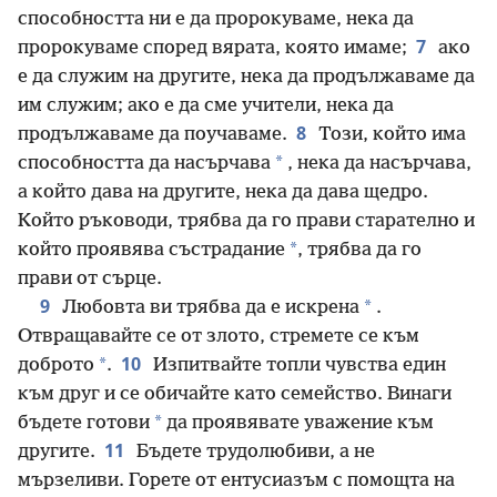
способността ни е да пророкуваме, нека да
7
пророкуваме според вярата, която имаме;
ако
е да служим на другите, нека да продължаваме да
им служим; ако е да сме учители, нека да
8
продължаваме да поучаваме.
Този, който има
*
способността да насърчава
, нека да насърчава,
а който дава на другите, нека да дава щедро.
Който ръководи, трябва да го прави старателно и
*
който проявява състрадание
, трябва да го
прави от сърце.
9
*
Любовта ви трябва да е искрена
.
Отвращавайте се от злото, стремете се към
10
*
доброто
.
Изпитвайте топли чувства един
към друг и се обичайте като семейство. Винаги
*
бъдете готови
да проявявате уважение към
11
другите.
Бъдете трудолюбиви, а не
мързеливи. Горете от ентусиазъм с помощта на