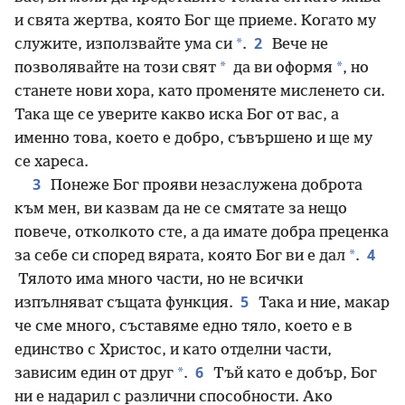
и свята жертва, която Бог ще приеме. Когато му
2
*
служите, използвайте ума си
.
Вече не
*
*
позволявайте на този свят
да ви оформя
, но
станете нови хора, като променяте мисленето си.
Така ще се уверите какво иска Бог от вас, а
именно това, което е добро, съвършено и ще му
се хареса.
3
Понеже Бог прояви незаслужена доброта
към мен, ви казвам да не се смятате за нещо
повече, отколкото сте, а да имате добра преценка
4
*
за себе си според вярата, която Бог ви е дал
.
Тялото има много части, но не всички
5
изпълняват същата функция.
Така и ние, макар
че сме много, съставяме едно тяло, което е в
единство с Христос, и като отделни части,
6
*
зависим един от друг
.
Тъй като е добър, Бог
ни е надарил с различни способности. Ако