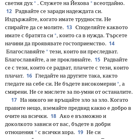
*
*
светия дух
. Служете на Йехова
всеотдайно.
12
Радвайте се заради надеждата си.
Издържайте, когато имате трудности. Не
13
спирайте да се молите.
Споделяйте каквото
*
имате с братята си
, които са в нужда. Търсете
14
начини да проявявате гостоприемство.
*
Благославяйте
тези, които ви преследват.
15
Благославяйте, а не проклинайте.
Радвайте
се с тези, които се радват, плачете с тези, които
16
плачат.
Гледайте на другите така, както
*
гледате на себе си. Не бъдете високомерни
, а
смирени. Не се мислете за по-умни от останалите.
17
На никого не връщайте зло за зло. Когато
правите нещо, вземайте предвид какво е добро в
18
очите на всички.
Ако е възможно и
доколкото зависи от вас, бъдете в добри
19
*
отношения
с всички хора.
Не си