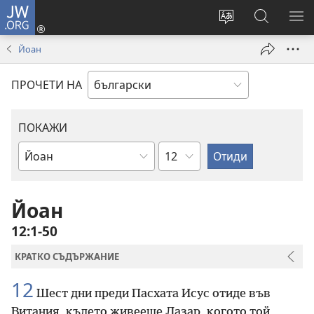
JW.ORG
Влез
(отваря
Смени
Търсене
ПО
нов
езика
в
МЕ
Йоан
прозорец)
на
JW.ORG
сайта
ПРОЧЕТИ НА
ПОКАЖИ
Глава
Библейска
книга
Йоан
12:1-50
КРАТКО СЪДЪРЖАНИЕ
12
Шест дни преди Пасхата Исус отиде във
Витания, където живееше Лазар, когото той