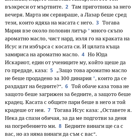
2
възкреси от мъртвите.
Там приготвиха за него
вечеря. Марта им сервираше, а Лазар беше сред
3
тези, които ядяха на масата с него.
Тогава
*
Мария взе около половин литър
много скъпо
ароматно масло, чист нард, изля го на краката на
Исус и ги избърса с косата си. И цялата къща
4
замириса на ароматно масло.
Но Юда
Искариот, един от учениците му, който щеше да
5
го предаде, каза:
„Защо това ароматно масло
*
не беше продадено за 300 динария
, които да се
6
раздадат на бедните?“.
Той обаче каза това не
защото беше загрижен за бедните, а защото беше
крадец. Касата с общите пари беше в него и той
7
крадеше от нея.
Тогава Исус каза: „Оставете я.
Нека да спази обичая, за да ме подготви за деня
8
на погребението ми.
Бедните винаги ще са с
вас, но аз няма винаги да съм с вас“.