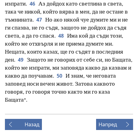
46
изпрати.
Аз дойдох като светлина в света,
така че никой, който вярва в мен, да не остане в
47
тъмнината.
Но ако някой чуе думите ми и не
ги спазва, не го съдя, защото не дойдох да съдя
48
света, а да го спася.
Има кой да съди този,
който ме отхвърля и не приема думите ми.
Нещата, които казах, ще го съдят в последния
49
ден.
Защото не говорих от себе си, но Бащата,
който ме изпрати, ми заповяда какво да казвам и
50
какво да поучавам.
И знам, че неговата
заповед носи вечен живот. Затова каквото
говоря, го говоря точно както ми го каза
Бащата“.
Назад
Напред