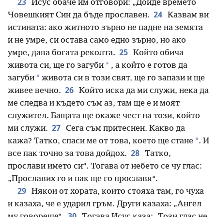
23
Исус обаче им отговори: „Дойде времето
24
Човешкият Син да бъде прославен.
Казвам ви
истината: ако житното зърно не падне на земята
и не умре, си остава само едно зърно, но ако
25
умре, дава богата реколта.
Който обича
*
живота си, ще го загуби
, а който е готов да
*
загуби
живота си в този свят, ще го запази и ще
26
живее вечно.
Който иска да ми служи, нека да
ме следва и където съм аз, там ще е и моят
служител. Бащата ще окаже чест на този, който
27
ми служи.
Сега съм притеснен. Какво да
*
кажа? Татко, спаси ме от това, което ще стане
. И
28
все пак точно за това дойдох.
Татко,
прослави името си“. Тогава от небето се чу глас:
„Прославих го и пак ще го прославя“.
29
Някои от хората, които стояха там, го чуха
и казаха, че е ударил гръм. Други казаха: „Ангел
30
му говореше“.
Тогава Исус каза: „Този глас не