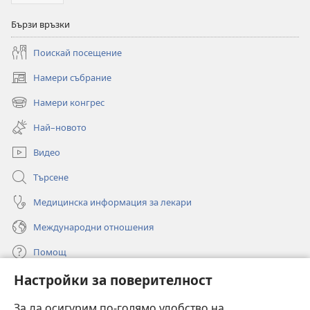
Бързи връзки
Поискай посещение
Намери събрание
(отваря
нов
Намери конгрес
(отваря
прозорец)
нов
Най–новото
прозорец)
Видео
Търсене
Медицинска информация за лекари
Международни отношения
Помощ
Настройки за поверителност
Дарения
(отваря
нов
За да осигурим по-голямо удобство на