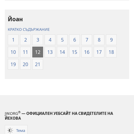
превод
превод
на
на
Йоан
новия
новия
свят
свят
КРАТКО СЪДЪРЖАНИЕ
(2024
(2024
1
2
3
4
5
6
7
8
9
г.)
г.)
10
11
12
13
14
15
16
17
18
19
20
21
®
JW.ORG
— ОФИЦИАЛЕН УЕБСАЙТ НА СВИДЕТЕЛИТЕ НА
ЙЕХОВА
Тема