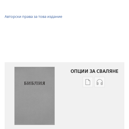
Авторски права за това издание
ОПЦИИ ЗА СВАЛЯНЕ
Опции
Опции
за
за
сваляне
сваляне
на
на
издания
аудиофайло
Библия
Библия
—
—