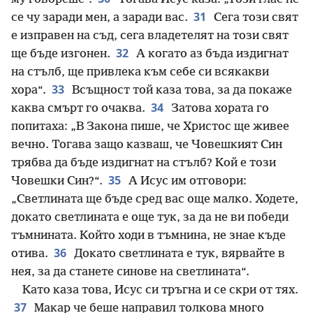
31
се чу заради мен, а заради вас.
Сега този свят
е изправен на съд, сега владетелят на този свят
32
ще бъде изгонен.
А когато аз бъда издигнат
на стълб, ще привлека към себе си всякакви
33
хора“.
Всъщност той каза това, за да покаже
34
каква смърт го очаква.
Затова хората го
попитаха: „В Закона пише, че Христос ще живее
вечно. Тогава защо казваш, че Човешкият Син
трябва да бъде издигнат на стълб? Кой е този
35
Човешки Син?“.
А Исус им отговори:
„Светлината ще бъде сред вас още малко. Ходете,
докато светлината е още тук, за да не ви победи
тъмнината. Който ходи в тъмнина, не знае къде
36
отива.
Докато светлината е тук, вярвайте в
нея, за да станете синове на светлината“.
Като каза това, Исус си тръгна и се скри от тях.
37
Макар че беше направил толкова много