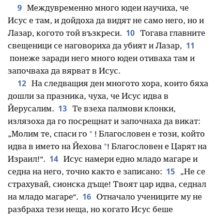
9
Междувременно много юдеи научиха, че
Исус е там, и дойдоха да видят не само него, но и
10
Лазар, когото той възкреси.
Тогава главните
11
свещеници се наговориха да убият и Лазар,
понеже заради него много юдеи отиваха там и
започваха да вярват в Исус.
12
На следващия ден многото хора, които бяха
дошли за празника, чуха, че Исус идва в
13
Йерусалим.
Те взеха палмови клонки,
излязоха да го посрещнат и започнаха да викат:
*
„Молим те, спаси го
! Благословен е този, който
*
идва в името на Йехова
! Благословен е Царят на
14
Израил!“.
Исус намери едно младо магаре и
15
седна на него, точно както е записано:
„Не се
страхувай, сионска дъще! Твоят цар идва, седнал
16
на младо магаре“.
Отначало учениците му не
разбраха тези неща, но когато Исус беше