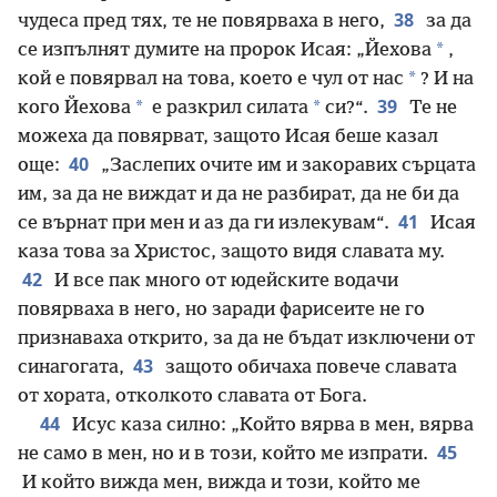
38
чудеса пред тях, те не повярваха в него,
за да
*
се изпълнят думите на пророк Исая: „Йехова
,
*
кой е повярвал на това, което е чул от нас
? И на
39
*
*
кого Йехова
е разкрил силата
си?“.
Те не
можеха да повярват, защото Исая беше казал
40
още:
„Заслепих очите им и закоравих сърцата
им, за да не виждат и да не разбират, да не би да
41
се върнат при мен и аз да ги излекувам“.
Исая
каза това за Христос, защото видя славата му.
42
И все пак много от юдейските водачи
повярваха в него, но заради фарисеите не го
признаваха открито, за да не бъдат изключени от
43
синагогата,
защото обичаха повече славата
от хората, отколкото славата от Бога.
44
Исус каза силно: „Който вярва в мен, вярва
45
не само в мен, но и в този, който ме изпрати.
И който вижда мен, вижда и този, който ме