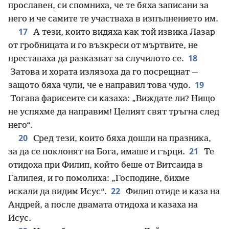
прославен, си спомниха, че те бяха записани за
него и че самите те участваха в изпълнението им.
17
А тези, които видяха как той извика Лазар
от гробницата и го възкреси от мъртвите, не
18
преставаха да разказват за случилото се.
Затова и хората излязоха да го посрещнат —
19
защото бяха чули, че е направил това чудо.
Тогава фарисеите си казаха: „Виждате ли? Нищо
не успяхме да направим! Целият свят тръгна след
него“.
20
Сред тези, които бяха дошли на празника,
21
за да се поклонят на Бога, имаше и гърци.
Те
отидоха при Филип, който беше от Витсаида в
Галилея, и го помолиха: „Господине, бихме
22
искали да видим Исус“.
Филип отиде и каза на
Андрей, а после двамата отидоха и казаха на
Исус.