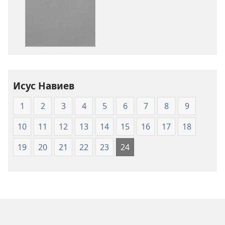
сваляне
сваляне
на
на
издания
аудиофайло
Библия
Библия
—
—
превод
превод
на
на
Исус Навиев
новия
новия
свят
свят
1
2
3
4
5
6
7
8
9
(2024
(2024
г.)
г.)
10
11
12
13
14
15
16
17
18
19
20
21
22
23
24