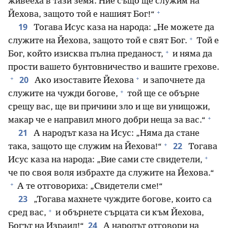
живееха в тази земя. Ние също ще служим на
+
Йехова, защото той е нашият Бог!“
19
Тогава Исус каза на народа: „Не можете да
+
служите на Йехова, защото той е свят Бог.
Той е
+
Бог, който изисква пълна преданост,
и няма да
прости вашето бунтовничество и вашите грехове.
+
+
20
Ако изоставите Йехова
и започнете да
+
служите на чужди богове,
той ще се обърне
срещу вас, ще ви причини зло и ще ви унищожи,
+
макар че е направил много добри неща за вас.“
21
А народът каза на Исус: „Няма да стане
+
22
така, защото ще служим на Йехова!“
Тогава
+
Исус каза на народа: „Вие сами сте свидетели,
че по своя воля избрахте да служите на Йехова.“
+
А те отговориха: „Свидетели сме!“
23
„Тогава махнете чуждите богове, които са
+
сред вас,
и обърнете сърцата си към Йехова,
24
Богът на Израил!“
А народът отговори на