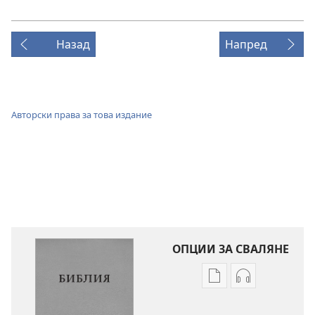
Назад
Напред
Авторски права за това издание
ОПЦИИ ЗА СВАЛЯНЕ
Опции
Опции
за
за