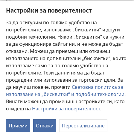
Настройки за поверителност
Дарения
(отваря
нов
За да осигурим по-голямо удобство на
прозорец)
потребителите, използваме „бисквитки“ и други
ОНЛАЙН БИБЛИОТЕКА „Стражева кула“
(отваря
подобни технологии. Някои „бисквитки“ са нужни,
нов
®
JW Hub
за да функционира сайтът ни, и не може да бъдат
прозорец)
(отваря
отказани. Можеш да приемеш или откажеш
нов
®
JW Library
прозорец)
използването на допълнителни „бисквитки“, които
използваме само за по-голямо удобство на
®
Watchtower Library
потребителите. Тези данни няма да бъдат
продадени или използвани за търговски цели. За
да научиш повече, прочети
Световна политика за
използване на „бисквитки“ и подобни технологии
.
Винаги можеш да промениш настройките си, като
Copyright
© 2026 Watch Tower Bible and Tract Society of Pennsylvania.
УСЛОВИЯ ЗА ПОЛЗВАНЕ
|
ПОЛИТИКА ЗА ПОВЕРИТЕЛНОСТ
|
отидеш на
Настройки за поверителност
.
П
НАСТРОЙКИ ЗА ПОВЕРИТЕЛНОСТ
с
Приеми
Откажи
Персонализиране