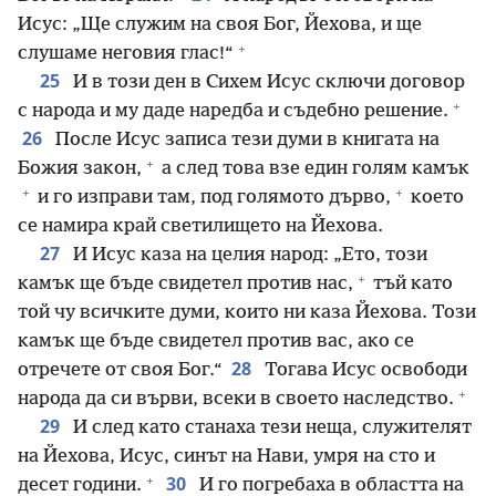
Исус: „Ще служим на своя Бог, Йехова, и ще
+
слушаме неговия глас!“
25
И в този ден в Сихем Исус сключи договор
+
с народа и му даде наредба и съдебно решение.
26
После Исус записа тези думи в книгата на
+
Божия закон,
а след това взе един голям камък
+
+
и го изправи там, под голямото дърво,
което
се намира край светилището на Йехова.
27
И Исус каза на целия народ: „Ето, този
+
камък ще бъде свидетел против нас,
тъй като
той чу всичките думи, които ни каза Йехова. Този
камък ще бъде свидетел против вас, ако се
28
отречете от своя Бог.“
Тогава Исус освободи
+
народа да си върви, всеки в своето наследство.
29
И след като станаха тези неща, служителят
на Йехова, Исус, синът на Нави, умря на сто и
+
30
десет години.
И го погребаха в областта на