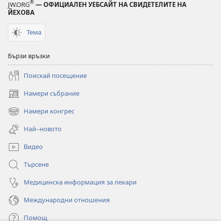
®
JW.ORG
— ОФИЦИАЛЕН УЕБСАЙТ НА СВИДЕТЕЛИТЕ НА
ЙЕХОВА
Тема
Бързи връзки
Поискай посещение
Намери събрание
(отваря
нов
Намери конгрес
(отваря
прозорец)
нов
Най–новото
прозорец)
Видео
Търсене
Медицинска информация за лекари
Международни отношения
Помощ