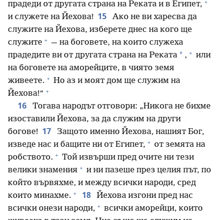
+
прадеди от другата страна на Реката и в Египет,
15
и служете на Йехова!
Ако не ви харесва да
служите на Йехова, изберете днес на кого ще
+
служите
— на боговете, на които служеха
+
*
прадедите ви от другата страна на Реката
,
или
на боговете на аморейците, в чиято земя
+
живеете.
Но аз и моят дом ще служим на
+
Йехова!“
16
Тогава народът отговори: „Никога не бихме
изоставили Йехова, за да служим на други
17
богове!
Защото именно Йехова, нашият Бог,
+
изведе нас и бащите ни от Египет,
от земята на
+
робството.
Той извърши пред очите ни тези
+
велики знамения
и ни пазеше през целия път, по
който вървяхме, и между всички народи, сред
+
18
които минахме.
Йехова изгони пред нас
+
всички онези народи,
всички аморейци, които