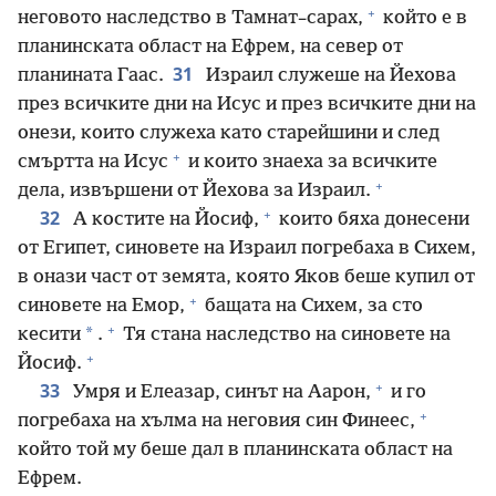
+
неговото наследство в Тамнат–сарах,
който е в
планинската област на Ефрем, на север от
31
планината Гаас.
Израил служеше на Йехова
през всичките дни на Исус и през всичките дни на
онези, които служеха като старейшини и след
+
смъртта на Исус
и които знаеха за всичките
+
дела, извършени от Йехова за Израил.
+
32
А костите на Йосиф,
които бяха донесени
от Египет, синовете на Израил погребаха в Сихем,
в онази част от земята, която Яков беше купил от
+
синовете на Емор,
бащата на Сихем, за сто
+
*
кесити
.
Тя стана наследство на синовете на
+
Йосиф.
+
33
Умря и Елеазар, синът на Аарон,
и го
+
погребаха на хълма на неговия син Финеес,
който той му беше дал в планинската област на
Ефрем.