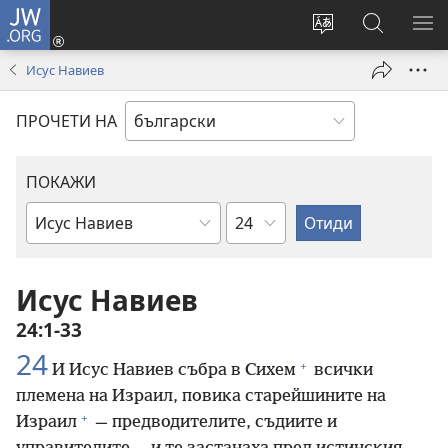
JW.ORG
Влез
(отваря
Смени
Търсене
ПО
нов
езика
в
МЕ
Исус Навиев
прозорец)
на
JW.ORG
сайта
ПРОЧЕТИ НА
ПОКАЖИ
Глава
Библейска
книга
Исус Навиев
24:1-33
24
+
И Исус Навиев събра в Сихем
всички
племена на Израил, повика старейшините на
+
Израил
— предводителите, съдиите и