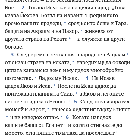
управителите — и те застанаха пред истинския
+
2
Бог.
Тогава Исус каза на целия народ: „Това
казва Йехова, Богът на Израил: ‘Преди много
+
време вашите прадеди,
сред които беше и Тара,
+
бащата на Авраам и на Нахор,
живееха от
+
*
другата страна на Реката
и служеха на други
богове.
+
3
След време взех вашия прародител Авраам
+
от онази страна на Реката,
наредих му да обходи
цялата ханаанска земя и му дадох многобройно
+
+
4
потомство.
Дадох му Исаак.
На Исаак
+
дадох Яков и Исав.
После на Исав дадох да
+
притежава планината Сиир,
а Яков и неговите
+
5
синове отидоха в Египет.
След това изпратих
+
Моисей и Аарон,
нанесох бедствия върху Египет
+
+
6
и ви изведох оттам.
Когато изведох
+
вашите бащи от Египет
и когато стигнахте до
+
морето, египтяните тръгнаха да преследват