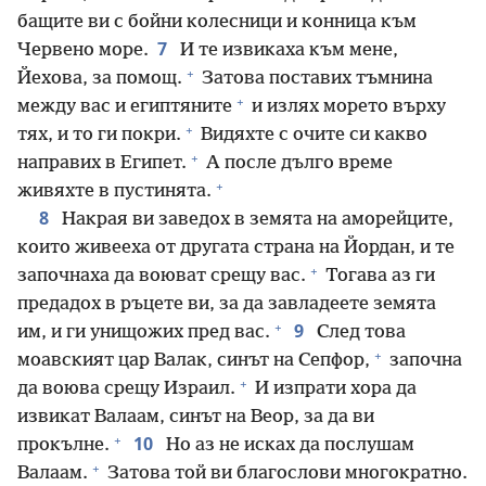
бащите ви с бойни колесници и конница към
7
Червено море.
И те извикаха към мене,
+
Йехова, за помощ.
Затова поставих тъмнина
+
между вас и египтяните
и излях морето върху
+
тях, и то ги покри.
Видяхте с очите си какво
+
направих в Египет.
А после дълго време
+
живяхте в пустинята.
8
Накрая ви заведох в земята на аморейците,
които живееха от другата страна на Йордан, и те
+
започнаха да воюват срещу вас.
Тогава аз ги
предадох в ръцете ви, за да завладеете земята
+
9
им, и ги унищожих пред вас.
След това
+
моавският цар Валак, синът на Сепфор,
започна
+
да воюва срещу Израил.
И изпрати хора да
извикат Валаам, синът на Веор, за да ви
+
10
прокълне.
Но аз не исках да послушам
+
Валаам.
Затова той ви благослови многократно.