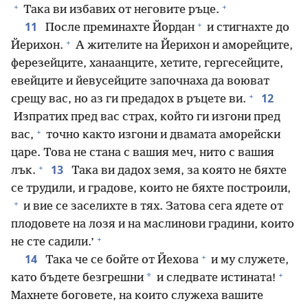
+
+
Така ви избавих от неговите ръце.
+
11
После преминахте Йордан
и стигнахте до
+
Йерихон.
А жителите на Йерихон и аморейците,
ферезейците, ханаанците, хетите, гергесейците,
евейците и йевусейците започнаха да воюват
+
12
срещу вас, но аз ги предадох в ръцете ви.
Изпратих пред вас страх, който ги изгони пред
+
вас,
точно както изгони и двамата аморейски
царе. Това не стана с вашия меч, нито с вашия
+
13
лък.
Така ви дадох земя, за която не бяхте
се трудили, и градове, които не бяхте построили,
+
и вие се заселихте в тях. Затова сега ядете от
плодовете на лозя и на маслинови градини, които
+
не сте садили.’
+
14
Така че се бойте от Йехова
и му служете,
+
*
като бъдете безгрешни
и следвате истината!
Махнете боговете, на които служеха вашите