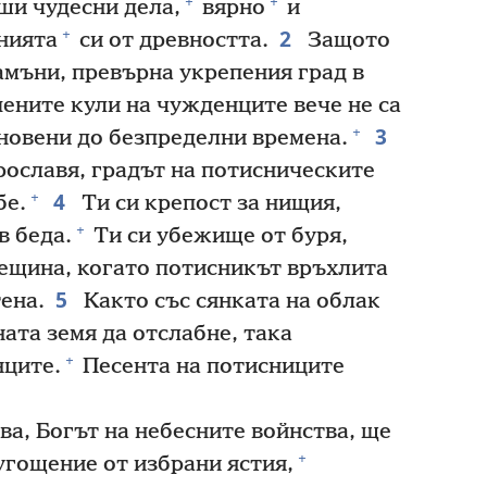
+
+
ши чудесни дела,
вярно
и
2
+
нията
си от древността.
Защото
амъни, превърна укрепения град в
ените кули на чужденците вече не са
3
+
ановени до безпределни времена.
рославя, градът на потисническите
4
+
бе.
Ти си крепост за нищия,
+
в беда.
Ти си убежище от буря,
ещина, когато потисникът връхлита
5
тена.
Както със сянката на облак
ата земя да отслабне, така
+
ците.
Песента на потисниците
а, Богът на небесните войнства, ще
+
гощение от избрани ястия,