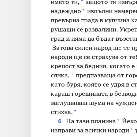
+
името ти,
защото ти извър
+
надеждно
изпълни намере
превърна града в купчина к
рушащи се развалини. Укреп
град и няма да бъдат възст
Затова силен народ ще те п
народи ще се страхува от те
крепост за бедния, когато е 
+
сянка,
предпазваща от гор
като буря, която се удря в с
караш горещината в безводн
заглушаваш шума на чужден
+
стихва.
6
+
На тази планина
Йехов
+
направи за всички народи
у