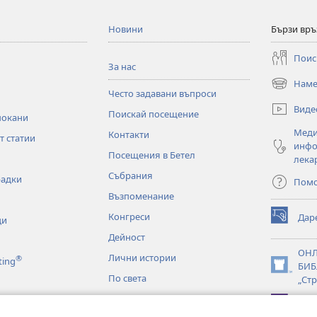
Новини
Бързи връ
Поис
За нас
Наме
(отваря
Често задавани въпроси
нов
Виде
Поискай посещение
прозорец)
покани
Меди
Контакти
т статии
инфо
Посещения в Бетел
лека
Събрания
радки
Пом
Възпоменание
Конгреси
Дар
ци
(отваря
нов
Дейност
прозорец)
ОН
Лични истории
®
ting
БИБ
(отваря
По света
„Стр
нов
прозорец)
JW L