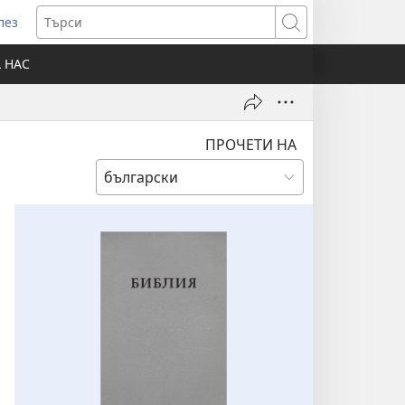
лез
отваря
Търси
ов
А НАС
розорец)
ПРОЧЕТИ НА