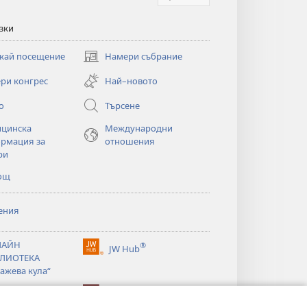
зки
кай посещение
Намери събрание
(отваря
нов
ри конгрес
Най–новото
прозорец)
о
Търсене
цинска
Международни
рмация за
отношения
ри
ощ
ения
ЛАЙН
®
JW Hub
(отваря
ЛИОТЕКА
нов
ажева кула“
прозорец)
®
®
ibrary
Watchtower Library