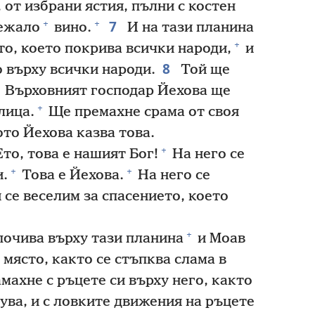
 от избрани ястия, пълни с костен
7
+
+
лежало
вино.
И на тази планина
+
о, което покрива всички народи,
и
8
о върху всички народи.
Той ще
Върховният господар Йехова ще
+
лица.
Ще премахне срама от своя
то Йехова казва това.
+
то, това е нашият Бог!
На него се
+
+
и.
Това е Йехова.
На него се
 се веселим за спасението, което
+
почива върху тази планина
и Моав
 място, както се стъпква слама в
махне с ръцете си върху него, както
ува, и с ловките движения на ръцете