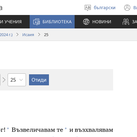
а
български
В
Избери
(
език
н
И УЧЕНИЯ
БИБЛИОТЕКА
НОВИНИ
З
п
024 г.)
Исаия
25
Глава
+
+
г!
Възвеличавам те
и възхвалявам