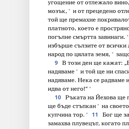
угощение от отлежало вино,
+
мозък,
и от прецедено от
той ще премахне покривалот
платното, което е прострян
+
погълне смъртта завинаги.
избърше сълзите от всички 
+
народ по цялата земя,
защо
9
В този ден ще кажат: „Е
+
надяваме
и той ще ни спас
надяваме. Нека се радваме и
+
идва от него!“
10
Ръката на Йехова ще 
+
ще бъде стъпкан
на своето
11
+
купчина тор.
Бог ще за
замахва плувецът, когато пл