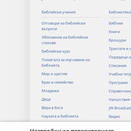
Библейски учения
Библиотека
Отговори на библейски
Библии
въпроси
Книги
Обяснение на библейски
Брошури
стихове
Трактати и 
Библейски курс
Поредици о
Помагала за изучаване на
Библията
Списания
Мир и щастие
Учебни тет
Брак и семейство
Програми
Младежи
Справочни
Деца
Напътствия
Вяра в Бога
JW Broadcas
Науката и Библията
Видео
Историята и Библията
Музика