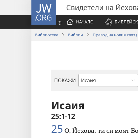
JW.ORG
Свидетели на Йехов
НАЧАЛО
БИБЛЕЙСК
Библиотека
Библии
Превод на новия свят (2
ПОКАЖИ
Библейска
книга
Исаия
25:1-12
25
О, Йехова, ти си моят Бо