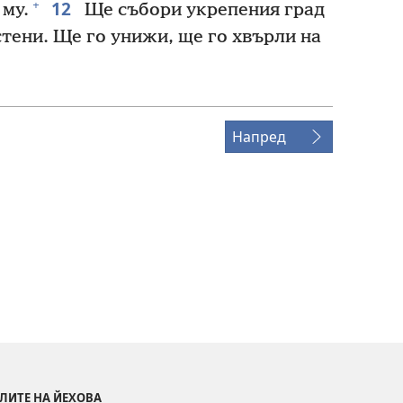
12
+
му.
Ще събори укрепения град
стени. Ще го унижи, ще го хвърли на
Напред
ЛИТЕ НА ЙЕХОВА