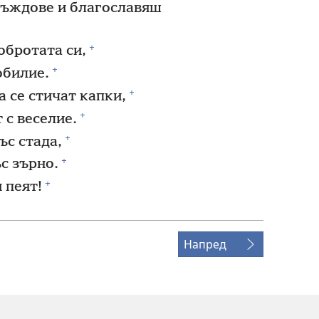
дъждове и благославяш
+
обротата си,
+
обилие.
+
 се стичат капки,
+
 с веселие.
+
ъс стада,
+
с зърно.
+
 пеят!
Напред