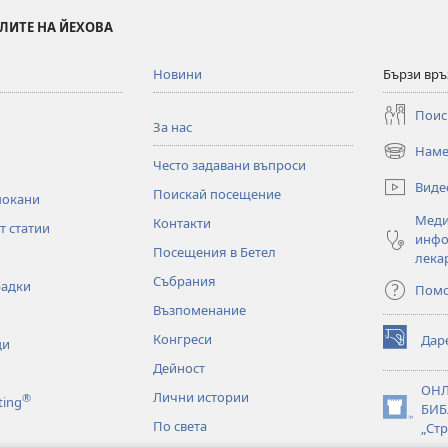
ЛИТЕ НА ЙЕХОВА
Новини
Бързи връ
Поис
За нас
Наме
(отваря
Често задавани въпроси
нов
Виде
Поискай посещение
прозорец)
покани
Меди
Контакти
т статии
инфо
Посещения в Бетел
лека
Събрания
радки
Пом
Възпоменание
Конгреси
Дар
ци
(отваря
нов
Дейност
прозорец)
ОН
Лични истории
®
ting
БИБ
(отваря
По света
„Стр
нов