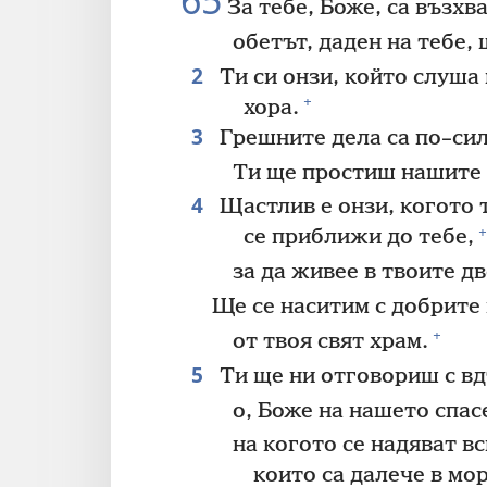
65
За тебе, Боже, са възхв
обетът, даден на тебе,
2
Ти си онзи, който слуша
+
хора.
3
Грешните дела са по–сил
Ти ще простиш нашите
4
Щастлив е онзи, когото 
+
се приближи до тебе,
за да живее в твоите д
Ще се наситим с добрите 
+
от твоя свят храм.
5
Ти ще ни отговориш с вд
о, Боже на нашето спас
на когото се надяват в
които са далече в мо