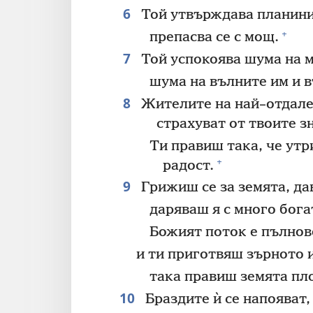
6
Той утвърждава планинит
+
препасва се с мощ.
7
Той успокоява шума на м
шума на вълните им и 
8
Жителите на най–отдале
страхуват от твоите з
Ти правиш така, че утр
+
радост.
9
Грижиш се за земята, да
даряваш я с много бога
Божият поток е пълнов
и ти приготвяш зърното 
така правиш земята пл
10
Браздите ѝ се напояват, 