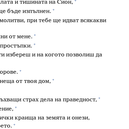
+
алата и тишината на Сион,
+
 ще бъде изпълнен.
 молитви, при тебе ще идват всякакви
+
ни от мене.
+
 простъпки.
ти избереш и на когото позволиш да
+
ворове.
+
неща от твоя дом,
+
ъхващи страх дела на праведност,
+
ение,
сички краища на земята и онези,
+
рето.