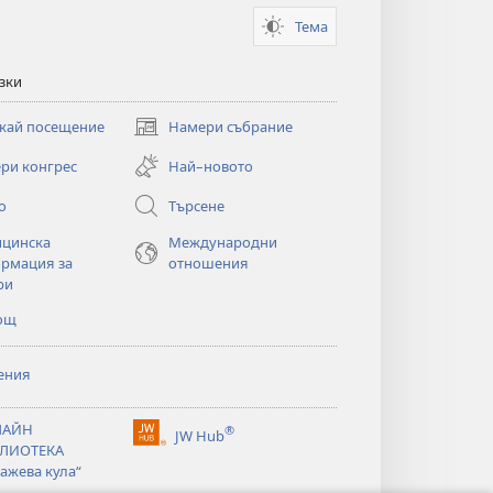
Тема
зки
кай посещение
Намери събрание
(отваря
нов
ри конгрес
Най–новото
прозорец)
о
Търсене
цинска
Международни
рмация за
отношения
ри
ощ
ения
ЛАЙН
®
JW Hub
(отваря
ЛИОТЕКА
нов
ажева кула“
прозорец)