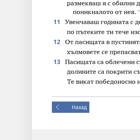
размекваш я с обилни 
+
поникналото от нея.
11
Увенчаваш годината с д
по пътеките ти тече из
12
От пасищата в пустинята
хълмовете се препасват
13
Пасищата са облечени с
долините са покрити съ
Те викат победоносно и
Назад