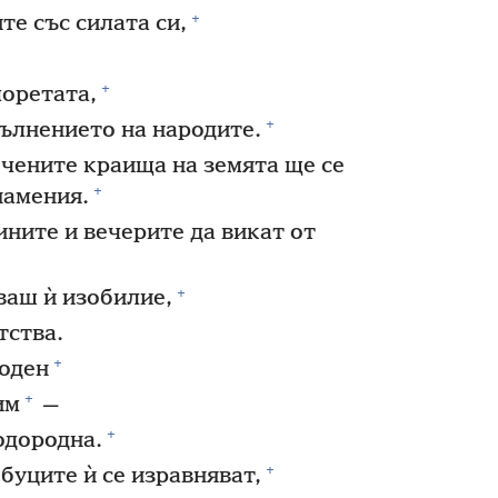
+
е със силата си,
+
оретата,
+
вълнението на народите.
чените краища на земята ще се
+
намения.
ините и вечерите да викат от
+
ваш ѝ изобилие,
тства.
+
оден
+
им
—
+
одородна.
+
буците ѝ се изравняват,