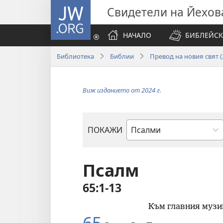
JW.ORG
Свидетели на Йехов
НАЧАЛО
БИБЛЕЙСК
Библиотека
Библии
Превод на новия свят (2
Виж изданието от 2024 г.
ПОКАЖИ
Библейска
книга
Псалм
65:1-13
Към главния музик