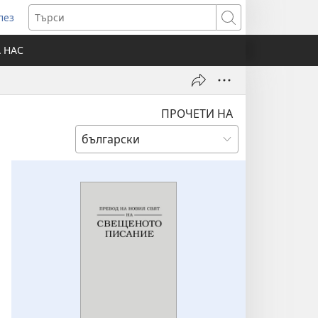
лез
отваря
Търси
ов
А НАС
розорец)
ПРОЧЕТИ НА