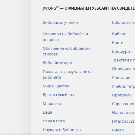
®
JW.ORG
— ОФИЦИАЛЕН УЕБСАЙТ НА СВИДЕТЕ
Библейски учения
Библиотека
Отговори на библейски
Библии
въпроси
Книги
Обяснение на библейски
Брошури
стихове
Трактати и 
Библейски курс
Поредици о
Помагала за изучаване на
Библията
Списания
Мир и щастие
Учебни тет
Брак и семейство
Програми
Младежи
Справочни
Деца
Напътствия
Вяра в Бога
JW Broadcas
Науката и Библията
Видео