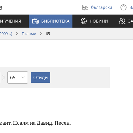
а
български
В
Избери
(
език
н
И УЧЕНИЯ
БИБЛИОТЕКА
НОВИНИ
З
п
009 г.)
Псалми
65
Глава
ант. Псалм на Давид. Песен.