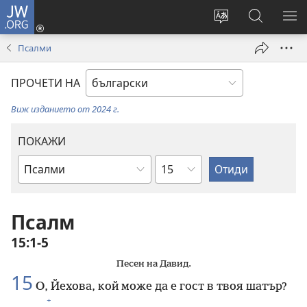
JW.ORG
Влез
(отваря
Смени
Търсене
ПО
нов
езика
в
МЕ
Псалми
прозорец)
на
JW.ORG
сайта
ПРОЧЕТИ НА
Виж изданието от 2024 г.
ПОКАЖИ
Глава
Библейска
книга
Псалм
15:1-5
Песен на Давид.
15
О, Йехова, кой може да е гост в твоя шатър?
+