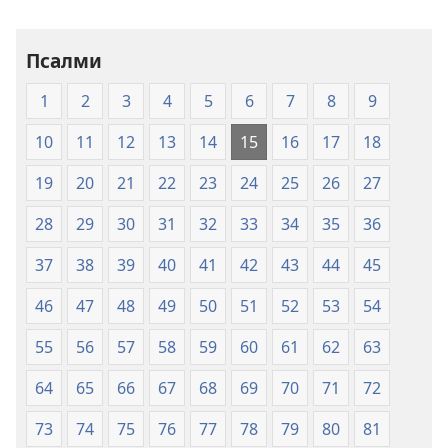
новия
свят
Псалми
на
Свещеното
1
2
3
4
5
6
7
8
9
писание
(2009
10
11
12
13
14
15
16
17
18
г.)
19
20
21
22
23
24
25
26
27
28
29
30
31
32
33
34
35
36
37
38
39
40
41
42
43
44
45
46
47
48
49
50
51
52
53
54
55
56
57
58
59
60
61
62
63
64
65
66
67
68
69
70
71
72
73
74
75
76
77
78
79
80
81