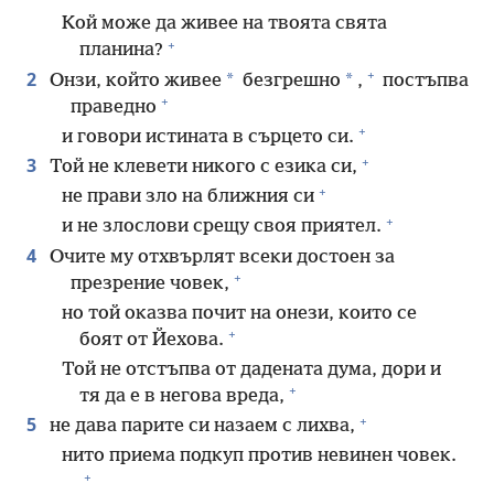
Кой може да живее на твоята свята
+
планина?
+
2
*
*
Онзи, който живее
безгрешно
,
постъпва
+
праведно
+
и говори истината в сърцето си.
+
3
Той не клевети никого с езика си,
+
не прави зло на ближния си
+
и не злослови срещу своя приятел.
4
Очите му отхвърлят всеки достоен за
+
презрение човек,
но той оказва почит на онези, които се
+
боят от Йехова.
Той не отстъпва от дадената дума, дори и
+
тя да е в негова вреда,
+
5
не дава парите си назаем с лихва,
нито приема подкуп против невинен човек.
+