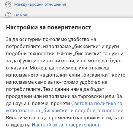
Международни отношения
Помощ
Настройки за поверителност
Дарения
(отваря
нов
За да осигурим по-голямо удобство на
прозорец)
потребителите, използваме „бисквитки“ и други
ОНЛАЙН БИБЛИОТЕКА „Стражева кула“
(отваря
подобни технологии. Някои „бисквитки“ са нужни,
нов
®
JW Hub
за да функционира сайтът ни, и не може да бъдат
прозорец)
(отваря
отказани. Можеш да приемеш или откажеш
нов
®
JW Library
прозорец)
използването на допълнителни „бисквитки“, които
използваме само за по-голямо удобство на
®
Watchtower Library
потребителите. Тези данни няма да бъдат
продадени или използвани за търговски цели. За
да научиш повече, прочети
Световна политика за
използване на „бисквитки“ и подобни технологии
.
Винаги можеш да промениш настройките си, като
Copyright
© 2026 Watch Tower Bible and Tract Society of Pennsylvania.
УСЛОВИЯ ЗА ПОЛЗВАНЕ
|
ПОЛИТИКА ЗА ПОВЕРИТЕЛНОСТ
|
отидеш на
Настройки за поверителност
.
П
НАСТРОЙКИ ЗА ПОВЕРИТЕЛНОСТ