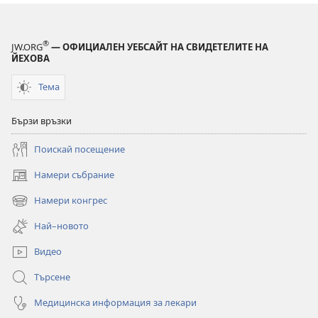
®
JW.ORG
— ОФИЦИАЛЕН УЕБСАЙТ НА СВИДЕТЕЛИТЕ НА
ЙЕХОВА
Тема
Бързи връзки
Поискай посещение
Намери събрание
(отваря
нов
Намери конгрес
(отваря
прозорец)
нов
Най–новото
прозорец)
Видео
Търсене
Медицинска информация за лекари