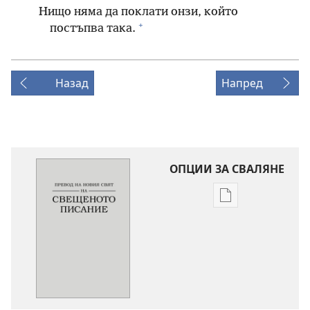
Нищо няма да поклати онзи, който
+
постъпва така.
Назад
Напред
ОПЦИИ ЗА СВАЛЯНЕ
Опции
за
сваляне
на
издания
Превод
на