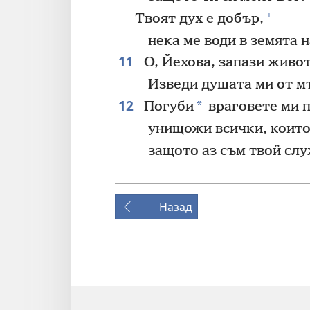
+
Твоят дух е добър,
нека ме води в земята 
11
О, Йехова, запази живо
Изведи душата ми от м
12
*
Погуби
враговете ми п
унищожи всички, които
защото аз съм твой сл
Назад