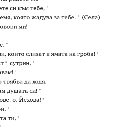
+
те си към тебе,
+
емя, която жадува за тебе.
(Села)
+
говори ми!
+
е,
+
зи, които слизат в ямата на гроба!
+
*
ст
сутрин,
+
авам!
+
 трябва да ходя,
+
ам душата си!
+
ве, о, Йехова!
+
н.
+
та ти,
+