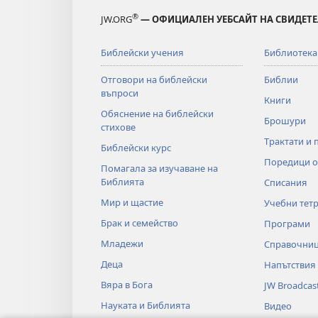
®
JW.ORG
— ОФИЦИАЛЕН УЕБСАЙТ НА СВИДЕТЕ
Библейски учения
Библиотека
Отговори на библейски
Библии
въпроси
Книги
Обяснение на библейски
Брошури
стихове
Трактати и 
Библейски курс
Поредици о
Помагала за изучаване на
Библията
Списания
Мир и щастие
Учебни тет
Брак и семейство
Програми
Младежи
Справочни
Деца
Напътствия
Вяра в Бога
JW Broadcas
Науката и Библията
Видео