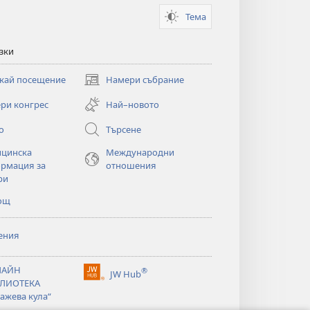
Тема
зки
кай посещение
Намери събрание
(отваря
нов
ри конгрес
Най–новото
прозорец)
о
Търсене
цинска
Международни
рмация за
отношения
ри
ощ
ения
ЛАЙН
®
JW Hub
(отваря
ЛИОТЕКА
нов
ажева кула“
прозорец)