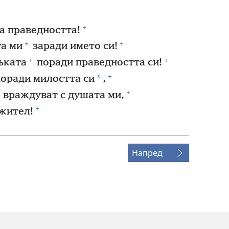
+
на праведността!
+
+
та ми
заради името си!
+
+
ъката
поради праведността си!
+
*
оради милостта си
,
+
 враждуват с душата ми,
+
ужител!
Напред