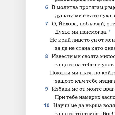
6
В молитва протягам ръце
душата ми е като суха з
7
О, Йехова, побързай, от
+
Духът ми изнемогва.
Не крий лицето си от мен
за да не стана като оне
8
Извести ми своята мило
защото на тебе се упов
Покажи ми пътя, по който
защото към тебе издиг
9
Избави ме от моите враго
При тебе намерих засло
10
Научи ме да върша воля
защото ти си моят Бог!