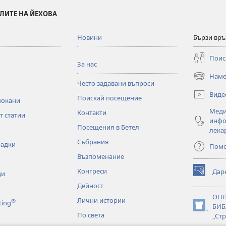
ЛИТЕ НА ЙЕХОВА
Новини
Бързи връ
Поис
За нас
Наме
(отваря
Често задавани въпроси
нов
Виде
Поискай посещение
прозорец)
покани
Меди
Контакти
т статии
инфо
Посещения в Бетел
лека
Събрания
радки
Пом
Възпоменание
Конгреси
Дар
ци
(отваря
нов
Дейност
прозорец)
ОН
Лични истории
®
ting
БИБ
(отваря
По света
„Стр
нов