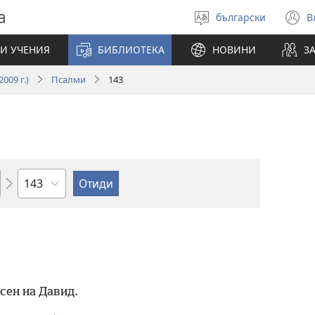
а
български
В
Избери
(
език
н
И УЧЕНИЯ
БИБЛИОТЕКА
НОВИНИ
З
п
009 г.)
Псалми
143
Глава
сен на Давид.