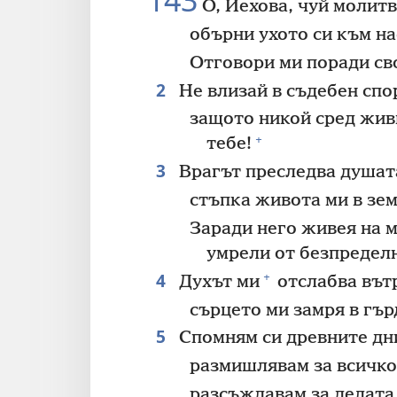
143
О, Йехова, чуй молитв
обърни ухото си към н
Отговори ми поради св
2
Не влизай в съдебен спо
защото никой сред жив
+
тебе!
3
Врагът преследва душат
стъпка живота ми в зем
Заради него живея на м
умрели от безпредел
4
+
Духът ми
отслабва вътр
сърцето ми замря в гър
5
Спомням си древните дн
размишлявам за всичко
разсъждавам за делата 