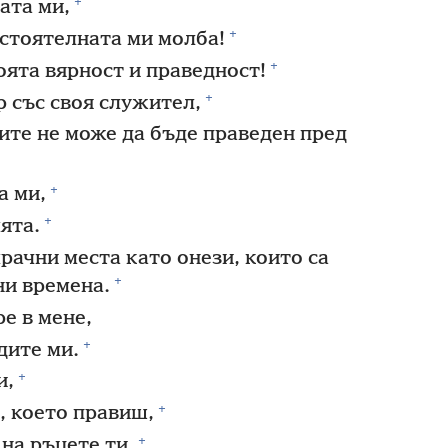
+
ата ми,
+
астоятелната ми молба!
+
оята вярност и праведност!
+
р със своя служител,
ите не може да бъде праведен пред
+
а ми,
+
ята.
рачни места като онези, които са
+
ни времена.
е в мене,
+
дите ми.
+
и,
+
, което правиш,
+
на ръцете ти.