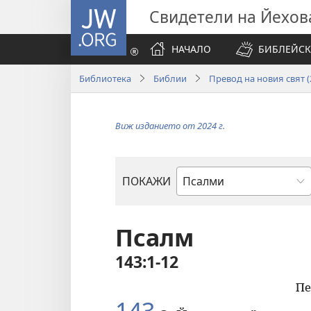
JW.ORG
Свидетели на Йехов
НАЧАЛО
БИБЛЕЙСК
Библиотека
Библии
Превод на новия свят (2
Виж изданието от 2024 г.
ПОКАЖИ
Библейска
книга
Псалм
143:1-12
Пе