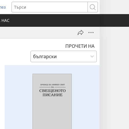
лез
отваря
Търси
ов
А НАС
розорец)
ПРОЧЕТИ НА