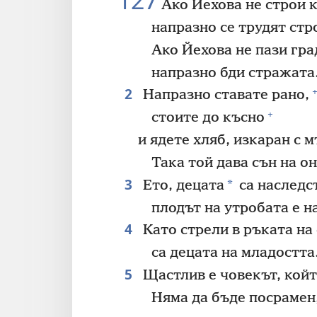
127
Ако Йехова не строи 
напразно се трудят стр
Ако Йехова не пази гра
напразно бди стражата
2
+
Напразно ставате рано,
+
стоите до късно
и ядете хляб, изкаран с м
Така той дава сън на он
3
*
Ето, децата
са наследс
плодът на утробата е н
4
Като стрели в ръката на
са децата на младостта
5
Щастлив е човекът, койт
Няма да бъде посрамен