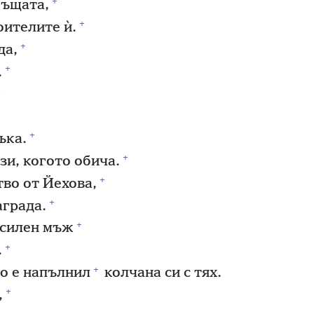
+
къщата,
+
оителите ѝ.
+
да,
+
.
+
ъка.
+
зи, когото обича.
+
тво от Йехова,
+
аграда.
+
 силен мъж
+
.
+
о е напълнил
колчана си с тях.
+
,