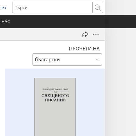
лез
отваря
Търси
ов
А НАС
розорец)
ПРОЧЕТИ НА