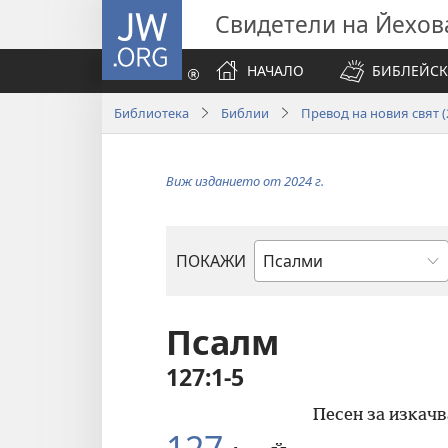
JW.ORG
Свидетели на Йехов
НАЧАЛО
БИБЛЕЙСК
Библиотека
Библии
Превод на новия свят (2
Виж изданието от 2024 г.
ПОКАЖИ
Библейска
книга
Псалм
127:1-5
Песен за изкачв