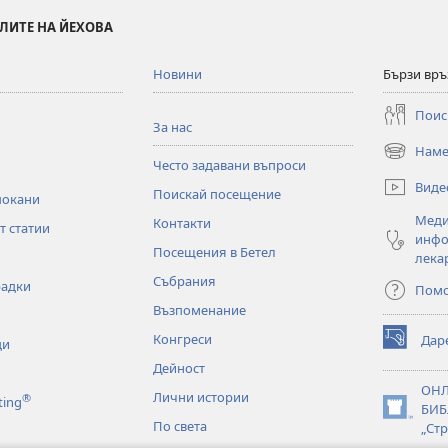
ЛИТЕ НА ЙЕХОВА
Новини
Бързи връ
Поис
За нас
Наме
(отваря
Често задавани въпроси
нов
Виде
Поискай посещение
прозорец)
покани
Меди
Контакти
т статии
инфо
Посещения в Бетел
лека
Събрания
радки
Пом
Възпоменание
Конгреси
Дар
ци
(отваря
нов
Дейност
прозорец)
ОН
Лични истории
®
ting
БИБ
(отваря
По света
„Стр
нов