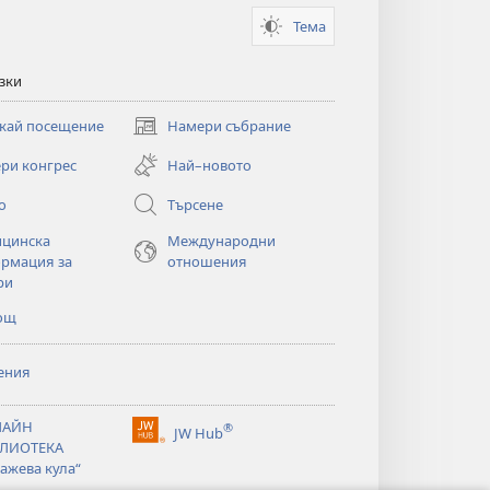
Тема
зки
кай посещение
Намери събрание
(отваря
нов
ри конгрес
Най–новото
прозорец)
о
Търсене
цинска
Международни
рмация за
отношения
ри
ощ
ения
ЛАЙН
®
JW Hub
(отваря
ЛИОТЕКА
нов
ажева кула“
прозорец)