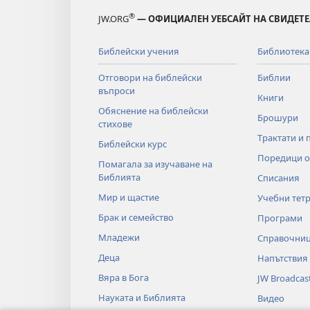
®
JW.ORG
— ОФИЦИАЛЕН УЕБСАЙТ НА СВИДЕТЕ
Библейски учения
Библиотека
Отговори на библейски
Библии
въпроси
Книги
Обяснение на библейски
Брошури
стихове
Трактати и 
Библейски курс
Поредици о
Помагала за изучаване на
Библията
Списания
Мир и щастие
Учебни тет
Брак и семейство
Програми
Младежи
Справочни
Деца
Напътствия
Вяра в Бога
JW Broadcas
Науката и Библията
Видео