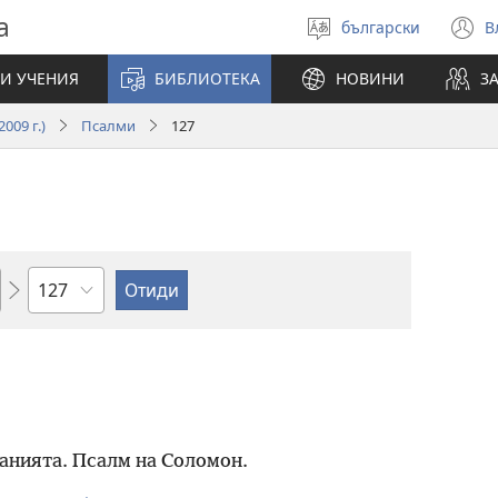
а
български
В
Избери
(
език
н
И УЧЕНИЯ
БИБЛИОТЕКА
НОВИНИ
З
п
009 г.)
Псалми
127
Глава
анията. Псалм на Соломон.