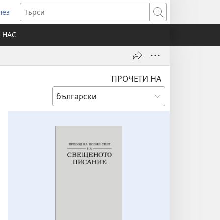
лез
отваря
Търси
ов
А НАС
розорец)
ПРОЧЕТИ НА