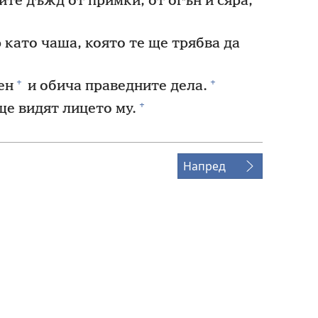
те дъжд от примки, от огън и сяра,
 като чаша, която те ще трябва да
+
+
ен
и обича праведните дела.
+
ще видят лицето му.
Напред