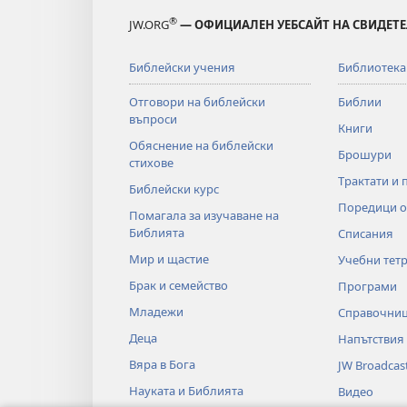
®
JW.ORG
— ОФИЦИАЛЕН УЕБСАЙТ НА СВИДЕТЕ
Библейски учения
Библиотека
Отговори на библейски
Библии
въпроси
Книги
Обяснение на библейски
Брошури
стихове
Трактати и 
Библейски курс
Поредици о
Помагала за изучаване на
Библията
Списания
Мир и щастие
Учебни тет
Брак и семейство
Програми
Младежи
Справочни
Деца
Напътствия
Вяра в Бога
JW Broadcas
Науката и Библията
Видео