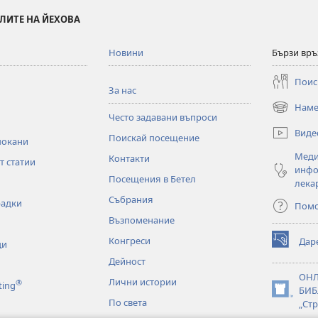
ЛИТЕ НА ЙЕХОВА
Новини
Бързи връ
Поис
За нас
Наме
(отваря
Често задавани въпроси
нов
Виде
Поискай посещение
прозорец)
покани
Меди
Контакти
т статии
инфо
Посещения в Бетел
лека
Събрания
радки
Пом
Възпоменание
Конгреси
Дар
ци
(отваря
нов
Дейност
прозорец)
ОН
Лични истории
®
ting
БИБ
(отваря
По света
„Стр
нов