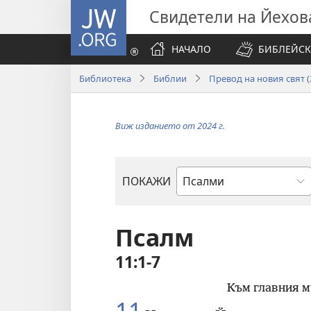
JW.ORG
Свидетели на Йехов
НАЧАЛО
БИБЛЕЙСК
Библиотека
Библии
Превод на новия свят (2
Виж изданието от 2024 г.
ПОКАЖИ
Библейска
книга
Псалм
11:1-7
Към главния м