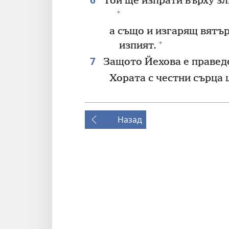
Той ще изпрати върху зли
+
а също и изгарящ вятър
+
изпият.
7
Защото Йехова е правед
Хората с честни сърца 
Назад