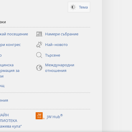
Тема
зки
кай посещение
Намери събрание
(отваря
нов
ри конгрес
Най–новото
прозорец)
о
Търсене
цинска
Международни
рмация за
отношения
ри
ощ
ения
ЛАЙН
®
JW Hub
(отваря
ЛИОТЕКА
нов
ажева кула“
прозорец)