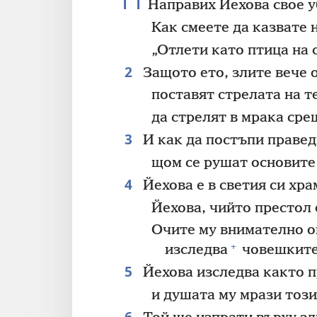
11
Направих Йехова свое 
Как смеете да казвате 
„Отлети като птица на 
2
Защото ето, злите вече 
поставят стрелата на т
да стрелят в мрака сре
3
И как да постъпи правед
щом се рушат основите
4
Йехова е в светия си хра
Йехова, чийто престол 
Очите му внимателно ог
+
изследва
човешките
5
Йехова изследва както п
и душата му мрази този
6