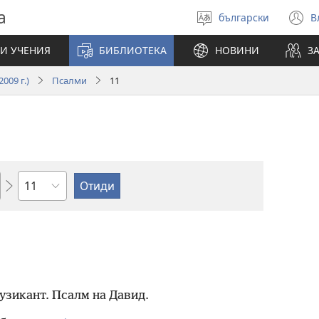
а
български
В
Избери
(
език
н
И УЧЕНИЯ
БИБЛИОТЕКА
НОВИНИ
З
п
009 г.)
Псалми
11
Глава
узикант. Псалм на Давид.