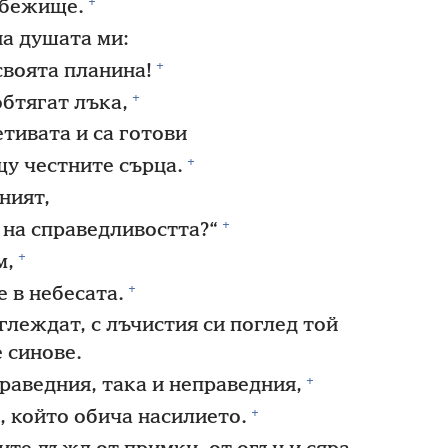
+
убежище.
на душата ми:
+
своята планина!
+
обтягат лъка,
етивата и са готови
+
щу честните сърца.
ният,
+
 на справедливостта?“
+
м,
+
е в небесата.
леждат, с лъчистия си поглед той
 синове.
+
раведния, така и неправедния,
+
, който обича насилието.