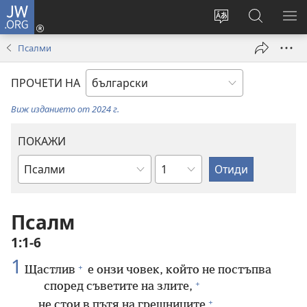
JW.ORG
Влез
(отваря
Смени
Търсене
ПО
нов
езика
в
МЕ
Псалми
прозорец)
на
JW.ORG
сайта
ПРОЧЕТИ НА
Виж изданието от 2024 г.
ПОКАЖИ
Глава
Библейска
книга
Псалм
1:1-6
1
+
Щастлив
е онзи човек, който не постъпва
+
според съветите на злите,
+
не стои в пътя на грешниците