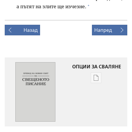
+
а пътят на злите ще изчезне.
Назад
Напред
ОПЦИИ ЗА СВАЛЯНЕ
Опции
за
сваляне
на
издания
Превод
на
новия