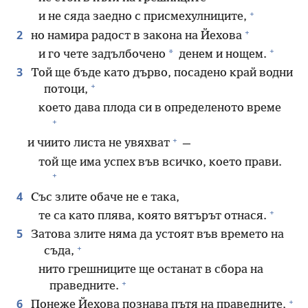
+
и не сяда заедно с присмехулниците,
+
2
но намира радост в закона на Йехова
+
*
и го чете задълбочено
денем и нощем.
3
Той ще бъде като дърво, посадено край водни
+
потоци,
което дава плода си в определеното време
+
+
и чиито листа не увяхват
—
той ще има успех във всичко, което прави.
+
4
Със злите обаче не е така,
+
те са като плява, която вятърът отнася.
5
Затова злите няма да устоят във времето на
+
съда,
нито грешниците ще останат в сбора на
+
праведните.
+
6
Понеже Йехова познава пътя на праведните,