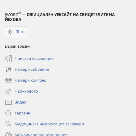
®
JW.ORG
— ОФИЦИАЛЕН УЕБСАЙТ НА СВИДЕТЕЛИТЕ НА
ЙЕХОВА
Тема
Бързи връзки
Поискай посещение
Намери събрание
(отваря
нов
Намери конгрес
(отваря
прозорец)
нов
Най–новото
прозорец)
Видео
Търсене
Медицинска информация за лекари
Международни отношения