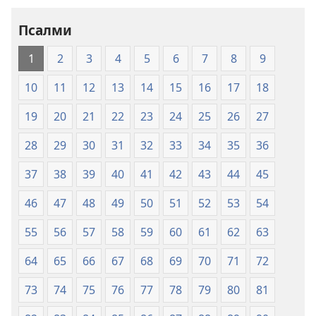
свят
Псалми
на
Свещеното
1
2
3
4
5
6
7
8
9
писание
(2009
10
11
12
13
14
15
16
17
18
г.)
19
20
21
22
23
24
25
26
27
28
29
30
31
32
33
34
35
36
37
38
39
40
41
42
43
44
45
46
47
48
49
50
51
52
53
54
55
56
57
58
59
60
61
62
63
64
65
66
67
68
69
70
71
72
73
74
75
76
77
78
79
80
81