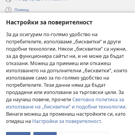
Помощ
Настройки за поверителност
Дарения
(отваря
нов
За да осигурим по-голямо удобство на
прозорец)
потребителите, използваме „бисквитки“ и други
ОНЛАЙН БИБЛИОТЕКА „Стражева кула“
(отваря
подобни технологии. Някои „бисквитки“ са нужни,
нов
®
JW Hub
за да функционира сайтът ни, и не може да бъдат
прозорец)
(отваря
отказани. Можеш да приемеш или откажеш
нов
®
JW Library
прозорец)
използването на допълнителни „бисквитки“, които
използваме само за по-голямо удобство на
®
Watchtower Library
потребителите. Тези данни няма да бъдат
продадени или използвани за търговски цели. За
да научиш повече, прочети
Световна политика за
използване на „бисквитки“ и подобни технологии
.
Винаги можеш да промениш настройките си, като
Copyright
© 2026 Watch Tower Bible and Tract Society of Pennsylvania.
УСЛОВИЯ ЗА ПОЛЗВАНЕ
|
ПОЛИТИКА ЗА ПОВЕРИТЕЛНОСТ
|
отидеш на
Настройки за поверителност
.
П
НАСТРОЙКИ ЗА ПОВЕРИТЕЛНОСТ
с