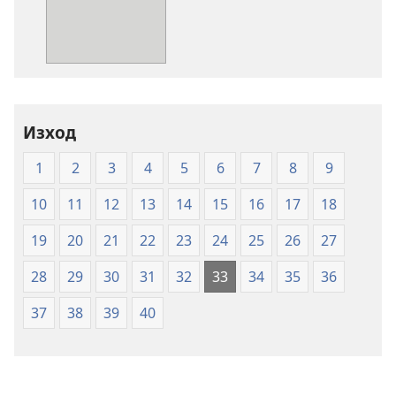
на
издания
Превод
на
новия
свят
Изход
на
Свещеното
1
2
3
4
5
6
7
8
9
писание
(2009
10
11
12
13
14
15
16
17
18
г.)
19
20
21
22
23
24
25
26
27
28
29
30
31
32
33
34
35
36
37
38
39
40