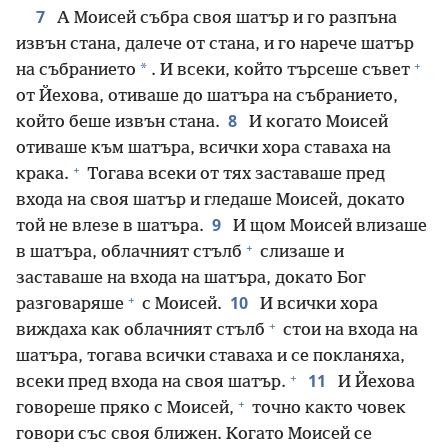
7
А Моисей събра своя шатър и го разпъна
извън стана, далече от стана, и го нарече шатър
+
*
на събранието
. И всеки, който търсеше съвет
от Йехова, отиваше до шатъра на събранието,
8
който беше извън стана.
И когато Моисей
отиваше към шатъра, всички хора ставаха на
+
крака.
Тогава всеки от тях заставаше пред
входа на своя шатър и гледаше Моисей, докато
9
той не влезе в шатъра.
И щом Моисей влизаше
+
в шатъра, облачният стълб
слизаше и
заставаше на входа на шатъра, докато Бог
+
10
разговаряше
с Моисей.
И всички хора
+
виждаха как облачният стълб
стои на входа на
шатъра, тогава всички ставаха и се покланяха,
+
11
всеки пред входа на своя шатър.
И Йехова
+
говореше пряко с Моисей,
точно както човек
говори със своя ближен. Когато Моисей се