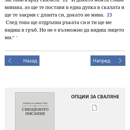
застани върху скалата.
И докато моята слава
минава, аз ще те поставя в една дупка в скалата и
23
ще те закрия с дланта си, докато не мина.
След това ще отдръпна ръката си и ти ще ме
видиш в гръб. Но не е възможно да видиш лицето
+
ми.“
Назад
Напред
ОПЦИИ ЗА СВАЛЯНЕ
Опции
за
сваляне