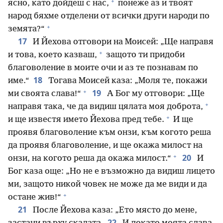
+
ясно, като дойдеш с нас,
понеже аз и твоят
народ бяхме отделени от всички други народи по
+
земята?“
17
И Йехова отговори на Моисей: „Ще направя
+
и това, което казваш,
защото ти придоби
благоволение в моите очи и аз те познавам по
18
име.“
Тогава Моисей каза: „Моля те, покажи
+
19
ми своята слава!“
А Бог му отговори: „Ще
+
направя така, че да видиш цялата моя доброта,
+
и ще известя името Йехова пред тебе.
И ще
проявя благоволение към онзи, към когото реша
да проявя благоволение, и ще окажа милост на
+
20
онзи, на когото реша да окажа милост.“
И
Бог каза още: „Но не е възможно да видиш лицето
ми, защото никой човек не може да ме види и да
+
остане жив!“
21
После Йехова каза: „Ето място до мене,
22