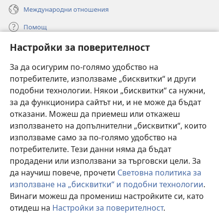
Международни отношения
Помощ
Настройки за поверителност
Дарения
(отваря
нов
За да осигурим по-голямо удобство на
прозорец)
потребителите, използваме „бисквитки“ и други
ОНЛАЙН БИБЛИОТЕКА „Стражева кула“
(отваря
подобни технологии. Някои „бисквитки“ са нужни,
нов
®
JW Hub
за да функционира сайтът ни, и не може да бъдат
прозорец)
(отваря
отказани. Можеш да приемеш или откажеш
нов
®
JW Library
прозорец)
използването на допълнителни „бисквитки“, които
използваме само за по-голямо удобство на
®
Watchtower Library
потребителите. Тези данни няма да бъдат
продадени или използвани за търговски цели. За
да научиш повече, прочети
Световна политика за
използване на „бисквитки“ и подобни технологии
.
Copyright
© 2026 Watch Tower Bible and Tract Society of Pennsylvania.
Винаги можеш да промениш настройките си, като
УСЛОВИЯ ЗА ПОЛЗВАНЕ
|
ПОЛИТИКА ЗА ПОВЕРИТЕЛНОСТ
|
отидеш на
Настройки за поверителност
.
П
НАСТРОЙКИ ЗА ПОВЕРИТЕЛНОСТ