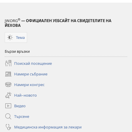
®
JW.ORG
— ОФИЦИАЛЕН УЕБСАЙТ НА СВИДЕТЕЛИТЕ НА
ЙЕХОВА
Тема
Бързи връзки
Поискай посещение
Намери събрание
(отваря
нов
Намери конгрес
(отваря
прозорец)
нов
Най–новото
прозорец)
Видео
Търсене
Медицинска информация за лекари