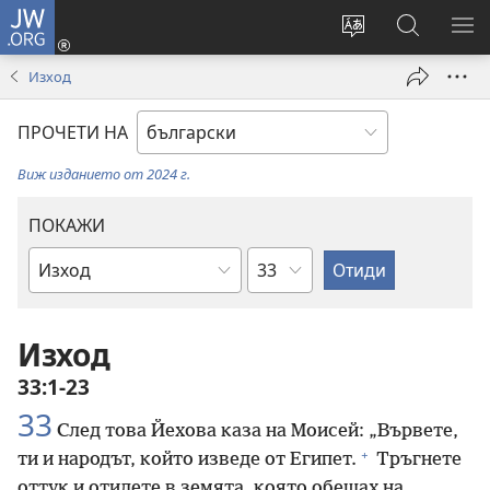
JW.ORG
Влез
(отваря
Смени
Търсене
ПО
нов
езика
в
МЕ
Изход
прозорец)
на
JW.ORG
сайта
ПРОЧЕТИ НА
Виж изданието от 2024 г.
ПОКАЖИ
Глава
Библейска
книга
Изход
33:1-23
33
След това Йехова каза на Моисей: „Вървете,
+
ти и народът, който изведе от Египет.
Тръгнете
оттук и отидете в земята, която обещах на