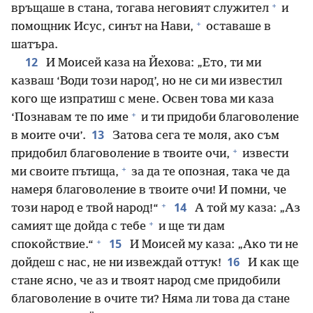
+
връщаше в стана, тогава неговият служител
и
+
помощник Исус, синът на Нави,
оставаше в
шатъра.
12
И Моисей каза на Йехова: „Ето, ти ми
казваш ‘Води този народ’, но не си ми известил
кого ще изпратиш с мене. Освен това ми каза
+
‘Познавам те по име
и ти придоби благоволение
13
в моите очи’.
Затова сега те моля, ако съм
+
придобил благоволение в твоите очи,
извести
+
ми своите пътища,
за да те опозная, така че да
намеря благоволение в твоите очи! И помни, че
+
14
този народ е твой народ!“
А той му каза: „Аз
+
самият ще дойда с тебе
и ще ти дам
+
15
спокойствие.“
И Моисей му каза: „Ако ти не
16
дойдеш с нас, не ни извеждай оттук!
И как ще
стане ясно, че аз и твоят народ сме придобили
благоволение в очите ти? Няма ли това да стане