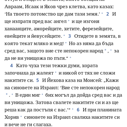
Авраам, Исаак и Яков чрез клетва, като казах:
+
2
‘На твоето потомство ще дам тази земя.’
И
+
ще изпратя пред вас ангел
и ще изгоня
ханаанците, аморейците, хетите, ферезейците,
+
3
евейците и йевусейците.
Отидете в земята, в
+
която текат мляко и мед!
Но аз няма да бъда
+
*
сред вас, защото вие сте непокорен народ
,
за
+
да не ви унищожа по пътя.“
4
Като чуха тези тежки думи, хората
+
започнаха да жалеят
и никой от тях не сложи
5
накитите си.
И Йехова каза на Моисей: „Кажи
на синовете на Израил: ‘Вие сте непокорен народ
+
+
*
.
В един миг
бих могъл да дойда сред вас и да
ви унищожа. Затова свалете накитите си и аз ще
+
6
реша как да постъпя с вас.’“
И при планината
+
Хорив
синовете на Израил свалиха накитите си
и вече не ги слагаха.