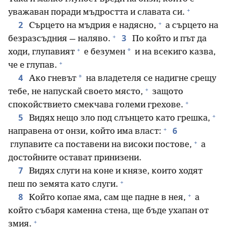
+
уважаван поради мъдростта и славата си.
+
2
Сърцето на мъдрия е надясно,
а сърцето на
+
3
безразсъдния — наляво.
По който и път да
+
*
ходи, глупавият
е безумен
и на всекиго казва,
+
че е глупав.
4
*
Ако гневът
на владетеля се надигне срещу
+
тебе, не напускай своето място,
защото
+
спокойствието смекчава големи грехове.
+
5
Видях нещо зло под слънцето като грешка,
+
6
направена от онзи, който има власт:
+
глупавите са поставени на високи постове,
а
достойните остават принизени.
7
Видях слуги на коне и князе, които ходят
+
пеш по земята като слуги.
+
8
Който копае яма, сам ще падне в нея,
а
който събаря каменна стена, ще бъде ухапан от
+
змия.