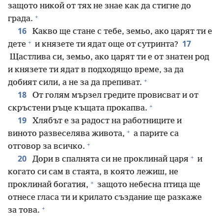
защото никой от тях не знае как да стигне до
+
града.
16
Какво ще стане с тебе, земьо, ако царят ти е
+
17
дете
и князете ти ядат още от сутринта?
Щастлива си, земьо, ако царят ти е от знатен род
и князете ти ядат в подходящо време, за да
+
добият сили, а не за да препиват.
18
От голям мързел гредите провисват и от
+
скръстени ръце къщата прокапва.
19
Хлябът е за радост на работниците и
+
виното развеселява живота,
а парите са
+
отговор за всичко.
+
20
Дори в спалнята си не проклинай царя
и
когато си сам в стаята, в която лежиш, не
+
проклинай богатия,
защото небесна птица ще
отнесе гласа ти и крилато създание ще разкаже
+
за това.