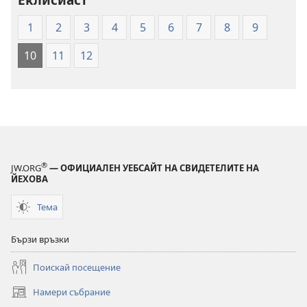
на
Свещеното
1
2
3
4
5
6
7
8
9
писание
(2009
10
11
12
г.)
®
JW.ORG
— ОФИЦИАЛЕН УЕБСАЙТ НА СВИДЕТЕЛИТЕ НА
ЙЕХОВА
Тема
Бързи връзки
Поискай посещение
Намери събрание
(отваря