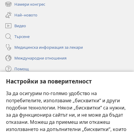
нов
Намери конгрес
(отваря
прозорец)
нов
Най–новото
прозорец)
Видео
Търсене
Медицинска информация за лекари
Международни отношения
Помощ
Настройки за поверителност
Дарения
(отваря
нов
За да осигурим по-голямо удобство на
прозорец)
потребителите, използваме „бисквитки“ и други
ОНЛАЙН БИБЛИОТЕКА „Стражева кула“
(отваря
подобни технологии. Някои „бисквитки“ са нужни,
нов
®
JW Hub
за да функционира сайтът ни, и не може да бъдат
прозорец)
(отваря
отказани. Можеш да приемеш или откажеш
нов
®
JW Library
прозорец)
използването на допълнителни „бисквитки“, които