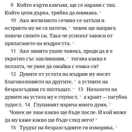
9
Който кърти камъни, ще се нарани с тях.
+
Който цепи дърва, трябва да внимава.
10
Ако желязното сечиво се затъпи и
+
острието му не се наточи,
човек ще напряга
повече силите си. Така че успехът зависи от
+
прилагането на мъдростта.
11
Ако змията ухапе човека, преди да я е
+
укротил със заклинания,
тогава каква е
ползата, че умее да омайва с езика си?
12
Думите от устата на мъдрия му носят
+
благоволението на другите,
а устните на
+
13
безразсъдния го поглъщат.
Началото на
+
думите на устата му е глупост,
а краят — пагубна
+
14
лудост.
Глупавият изрича много думи.
Човек не знае какво ще бъде после. И кой може
+
да му каже какво ще бъде след него?
+
15
Трудът на безразсъдните ги изморява,