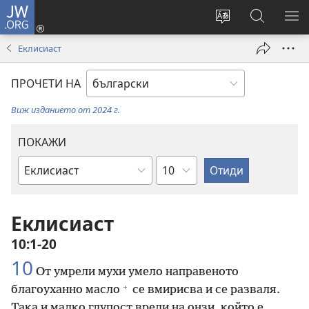
JW.ORG
Влез
(отваря
Смени
Търсене
ПО
нов
езика
в
МЕ
Еклисиаст
прозорец)
на
JW.ORG
сайта
ПРОЧЕТИ НА
Виж изданието от 2024 г.
ПОКАЖИ
Глава
Библейска
книга
Еклисиаст
10:1-20
10
От умрели мухи умело направеното
+
благоуханно масло
се вмирисва и се разваля.
Така и малко глупост вреди на онзи, който е