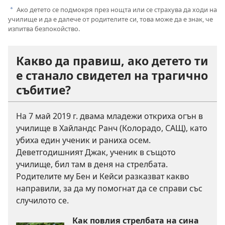
Ако детето се подмокря през нощта или се страхува да ходи на
a
училище и да е далече от родителите си, това може да е знак, че
изпитва безпокойство.
Какво да правиш, ако детето ти
е станало свидетел на трагично
събитие?
На 7 май 2019 г. двама младежи откриха огън в
училище в Хайландс Ранч (Колорадо, САЩ), като
убиха един ученик и раниха осем.
Деветгодишният Джак, ученик в същото
училище, бил там в деня на стрелбата.
Родителите му Бен и Кейси разказват какво
направили, за да му помогнат да се справи със
случилото се.
Как повлия стрелбата на сина