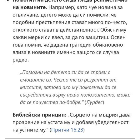
на новините.
Например, като чуе новина за
отвличане, детето може да си помисли, че
подобни престъпления стават много по-често,
отколкото стават в действителност. Обясни му
какви мерки си взел, за да го защитиш. Освен
това помни, че дадена трагедия обикновено
влиза в новините именно защото се случва
рядко.
„Помогни на детето си да се справи с
емоциите си. Често те са резултат от
мислите, затова ако му помогнеш да се
съсредоточи върху нещо положително, може
да се почувства по-добре.“
(
Лурдес
)
Библейски принцип:
„Сърцето на мъдрия дава
прозрение на устата му и добавя убедителност
на устните му.“ (
Притчи 16:23
)