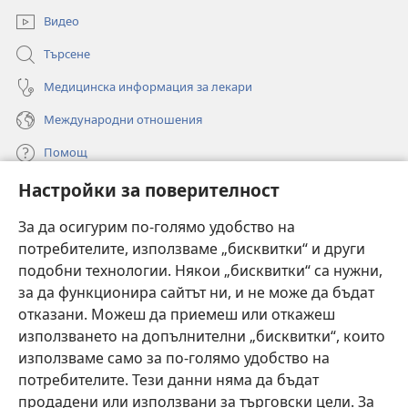
Видео
Търсене
Медицинска информация за лекари
Международни отношения
Помощ
Настройки за поверителност
Дарения
(отваря
нов
За да осигурим по-голямо удобство на
прозорец)
потребителите, използваме „бисквитки“ и други
ОНЛАЙН БИБЛИОТЕКА „Стражева кула“
(отваря
подобни технологии. Някои „бисквитки“ са нужни,
нов
®
JW Hub
за да функционира сайтът ни, и не може да бъдат
прозорец)
(отваря
отказани. Можеш да приемеш или откажеш
нов
®
JW Library
прозорец)
използването на допълнителни „бисквитки“, които
използваме само за по-голямо удобство на
®
Watchtower Library
потребителите. Тези данни няма да бъдат
продадени или използвани за търговски цели. За