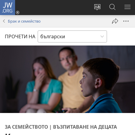
JW.ORG
Влез
(отваря
Смени
Търсене
ПО
нов
езика
в
МЕ
Брак и семейство
прозорец)
на
JW.ORG
сайта
ПРОЧЕТИ НА
ЗА СЕМЕЙСТВОТО | ВЪЗПИТАВАНЕ НА ДЕЦАТА