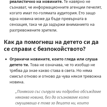
реалистично на новините.
Те навярно не
съзнават, че информационните агенции печелят,
когато имат по-голямата аудитория. Ето защо
една новина може да бъде превърната в
сензация, така че да задържи вниманието на
разтревожените зрители.
Как да помогнеш на детето си да
се справи с безпокойството?
Ограничи новините, които гледа или слуша
детето ти.
Това не означава, че то изобщо не
трябва да знае какво става в света. Но няма
смисъл отново и отново да чува някоя тревожна
новина.
„Понякога със съпруга ми подробно обсъждаме
някаква новина, без да осъзнаваме колко
смущаващо е това за децата ни, които