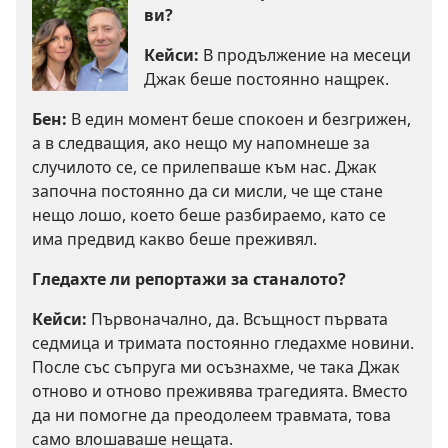
ви?
Кейси:
В продължение на месеци
Джак беше постоянно нащрек.
Бен:
В един момент беше спокоен и безгрижен,
а в следващия, ако нещо му напомнеше за
случилото се, се прилепваше към нас. Джак
започна постоянно да си мисли, че ще стане
нещо лошо, което беше разбираемо, като се
има предвид какво беше преживял.
Гледахте ли репортажи за станалото?
Кейси:
Първоначално, да. Всъщност първата
седмица и тримата постоянно гледахме новини.
После със съпруга ми осъзнахме, че така Джак
отново и отново преживява трагедията. Вместо
да ни помогне да преодолеем травмата, това
само влошаваше нещата.