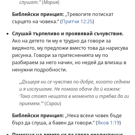
слушат.“
(
Мария
)
Библейски принцип:
„Тревогите потискат
сърцето на човека.“ (
Притчи 12:25
)
Слушай търпеливо и проявявай съчувствие.
Ако на детето ти му е трудно да говори за
видяното, му предложи вместо това да нарисува
рисунка. Говори за притесненията му по
разбираем за него начин, но недей да влизаш в
ненужни подробности.
„Дъщеря ни се чувства по-добре, когато седнем
и я изслушаме. Не помага обаче да ѝ кажем:
‘Така стоят нещата в момента и трябва да ги
приемем.’“
(
Сараи
)
Библейски принцип:
„Нека всеки човек бъде
бърз да слуша, а бавен да говори.“ (
Яков 1:19
)
Помогни на детето си да гледа реалистично