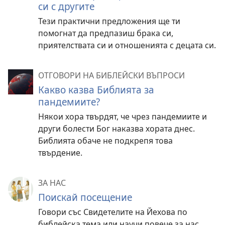
си с другите
Тези практични предложения ще ти
помогнат да предпазиш брака си,
приятелствата си и отношенията с децата си.
ОТГОВОРИ НА БИБЛЕЙСКИ ВЪПРОСИ
Какво казва Библията за
пандемиите?
Някои хора твърдят, че чрез пандемиите и
други болести Бог наказва хората днес.
Библията обаче не подкрепя това
твърдение.
ЗА НАС
Поискай посещение
Говори със Свидетелите на Йехова по
библейска тема или научи повече за нас.