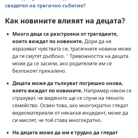
свидетел на трагично събитие?
Как новините влияят на децата?
Много деца са разстроени от трагедиите,
които виждат по новините.
Дори да не
изразяват чувствата си, трагичните новини може
да ги смутят дълбоко.
Тревожността на децата
a
може да се засили, ако родителите им се
безпокоят прекалено.
Децата може да тълкуват погрешно онова,
което виждат по новините.
Например някои се
страхуват, че видяното ще се случи на тяхното
семейство. Освен това, ако многократно гледат
видеоматериали от някакъв инцидент, може да
си мислят, че той става многократно.
На децата може да им е трудно да гледат