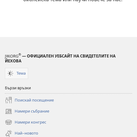
®
JW.ORG
— ОФИЦИАЛЕН УЕБСАЙТ НА СВИДЕТЕЛИТЕ НА
ЙЕХОВА
Тема
Бързи връзки
Поискай посещение
Намери събрание
(отваря
нов
Намери конгрес
(отваря
прозорец)
нов
Най–новото
прозорец)