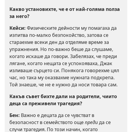
Какво установихте, че е от най-голяма полза
за него?
Кейси:
Физическите дейности му помагаха да
изпитва по-малко безпокойство, затова се
стараехме всеки ден да отделяме време за
упражнения. Но по-важно беше да слушаме,
когато искаше да говори. Забелязах, че преди
лягане, когато нещата се успокояваха, Джак
изливаше сърцето си. Понякога говорехме цял
час, но така му оказвахме нужната подкрепа.
Той знаеше, че не е нужно да носи товара сам.
Какъв съвет бихте дали на родители, чиито
деца са преживели трагедия?
Бен:
Важно е децата да се чувстват в
безопасност в семейството още
преди
да се
случи трагедия. По този начин, когато