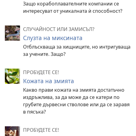
Защо корабоплавателните компании се
интересуват от уникалната ѝ способност?
СЛУЧАЙНОСТ ИЛИ ЗАМИСЪЛ?
Слузта на миксината
Отблъскваща за хищниците, но интригуваща
за учените. Защо?
ПРОБУДЕТЕ СЕ!
Кожата на змията
Какво прави кожата на змията достатъчно
издръжлива, за да може да се катери по
грубите дървесни стволове или да се заравя
в пясъка?
ПРОБУДЕТЕ СЕ!