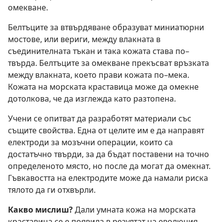
омекване.
Белтъците за втвърдяване образуват миниатюрни
мостове, или вериги, между влакната в
съединителната тъкан и така кожата става по–
твърда. Белтъците за омекване прекъсват връзката
между влакната, което прави кожата по–мека.
Кожата на морската краставица може да омекне
дотолкова, че да изглежда като разтопена.
Учени се опитват да разработят материали със
същите свойства. Една от целите им е да направят
електроди за мозъчни операции, които са
достатъчно твърди, за да бъдат поставени на точно
определеното място, но после да могат да омекнат.
Гъвкавостта на електродите може да намали риска
тялото да ги отхвърли.
Какво мислиш?
Дали умната кожа на морската
краставица се е появила в резултат на еволюция,