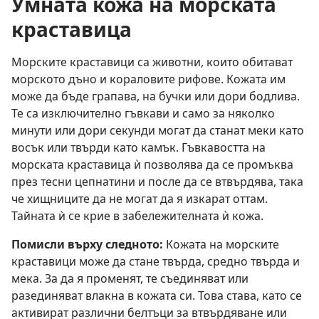
Умната кожа на морската
краставица
Морските краставици са животни, които обитават
морското дъно и кораловите рифове. Кожата им
може да бъде грапава, на бучки или дори бодлива.
Те са изключително гъвкави и само за няколко
минути или дори секунди могат да станат меки като
восък или твърди като камък. Гъвкавостта на
морската краставица ѝ позволява да се промъква
през тесни цепнатини и после да се втвърдява, така
че хищниците да не могат да я изкарат оттам.
Тайната ѝ се крие в забележителната ѝ кожа.
Помисли върху следното:
Кожата на морските
краставици може да стане твърда, средно твърда и
мека. За да я променят, те съединяват или
разединяват влакна в кожата си. Това става, като се
активират различни белтъци за втвърдяване или