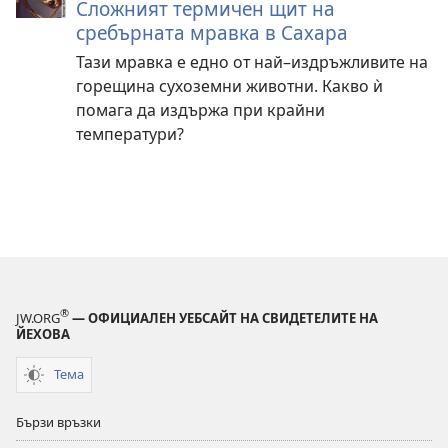
Сложният термичен щит на
сребърната мравка в Сахара
Тази мравка е едно от най–издръжливите на
горещина сухоземни животни. Какво ѝ
помага да издържа при крайни
температури?
®
JW.ORG
— ОФИЦИАЛЕН УЕБСАЙТ НА СВИДЕТЕЛИТЕ НА
ЙЕХОВА
Тема
Бързи връзки