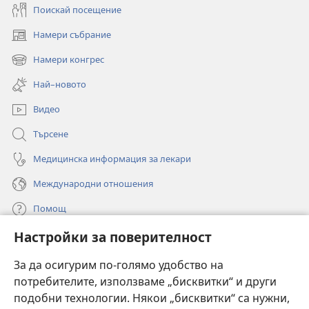
Поискай посещение
Намери събрание
(отваря
нов
Намери конгрес
(отваря
прозорец)
нов
Най–новото
прозорец)
Видео
Търсене
Медицинска информация за лекари
Международни отношения
Помощ
Настройки за поверителност
Дарения
(отваря
нов
За да осигурим по-голямо удобство на
прозорец)
потребителите, използваме „бисквитки“ и други
ОНЛАЙН БИБЛИОТЕКА „Стражева кула“
(отваря
подобни технологии. Някои „бисквитки“ са нужни,
нов