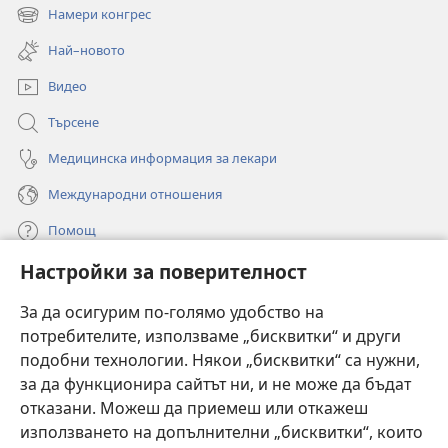
нов
Намери конгрес
(отваря
прозорец)
нов
Най–новото
прозорец)
Видео
Търсене
Медицинска информация за лекари
Международни отношения
Помощ
Настройки за поверителност
Дарения
(отваря
нов
За да осигурим по-голямо удобство на
прозорец)
потребителите, използваме „бисквитки“ и други
ОНЛАЙН БИБЛИОТЕКА „Стражева кула“
(отваря
подобни технологии. Някои „бисквитки“ са нужни,
нов
®
JW Hub
за да функционира сайтът ни, и не може да бъдат
прозорец)
(отваря
отказани. Можеш да приемеш или откажеш
нов
®
JW Library
прозорец)
използването на допълнителни „бисквитки“, които