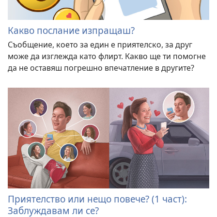
Какво послание изпращаш?
Съобщение, което за един е приятелско, за друг
може да изглежда като флирт. Какво ще ти помогне
да не оставяш погрешно впечатление в другите?
Приятелство или нещо повече? (1 част):
Заблуждавам ли се?