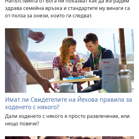
Напътствията от Бога ни показват как да изградим
здрава семейна връзка и стандартите му винаги са
от полза за онези, които ги следват.
Имат ли Свидетелите на Йехова правила за
ходенето с някого?
Дали ходенето с някого е просто развлечение, или
нещо повече?