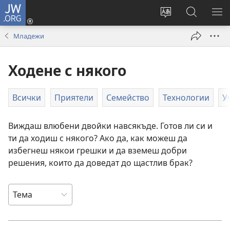
JW.ORG
Влез
(отваря
Смени
Търсене
ПО
нов
езика
в
МЕ
Младежи
прозорец)
на
JW.ORG
сайта
Ходене с някого
Всички
Приятели
Семейство
Технологии
У
Виждаш влюбени двойки навсякъде. Готов ли си и
ти да ходиш с някого? Ако да, как можеш да
избегнеш някои грешки и да вземеш добри
решения, които да доведат до щастлив брак?