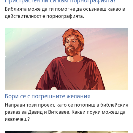
Пристрастен ли си към порнографията?
Библията може да ти помогне да осъзнаеш какво в
действителност е порнографията.
Бори се с погрешните желания
Направи този проект, като се потопиш в библейския
разказ за Давид и Витсавее. Какви поуки можеш да
извлечеш?