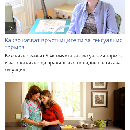
Какво казват връстниците ти за сексуалния
тормоз
Виж какво казват 5 момичета за сексуалния тормоз
и за това какво да правиш, ако попаднеш в такава
ситуация.