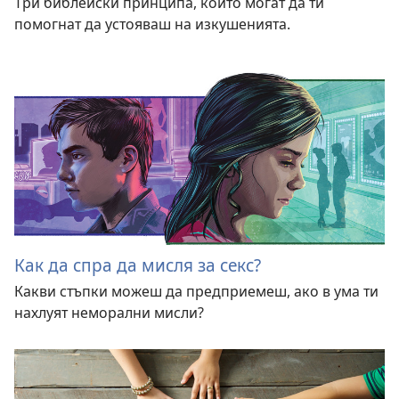
Три библейски принципа, които могат да ти
помогнат да устояваш на изкушенията.
Как да спра да мисля за секс?
Какви стъпки можеш да предприемеш, ако в ума ти
нахлуят неморални мисли?