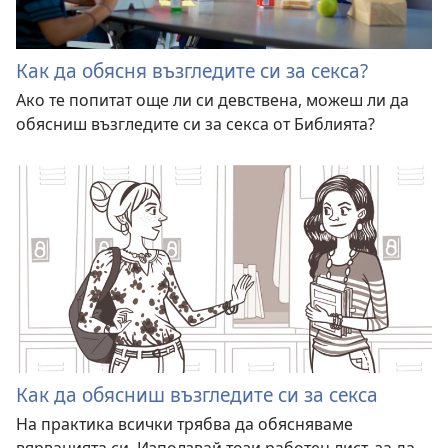
Как да обясня възгледите си за секса?
Ако те попитат още ли си девствена, можеш ли да
обясниш възгледите си за секса от Библията?
Как да обясниш възгледите си за секса
На практика всички трябва да обясняваме
вярванията си. Използвай този работен лист, за да