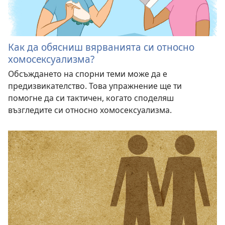
Как да обясниш вярванията си относно
хомосексуализма?
Обсъждането на спорни теми може да е
предизвикателство. Това упражнение ще ти
помогне да си тактичен, когато споделяш
възгледите си относно хомосексуализма.