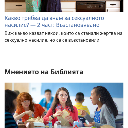
Какво трябва да знам за сексуалното
насилие? — 2 част: Възстановяване
Виж какво казват някои, които са станали жертва на
сексуално насилие, но са се възстановили.
Мнението на Библията