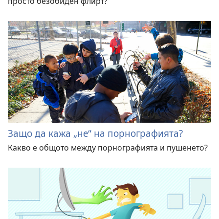
просто безобиден флирт?
Защо да кажа „не“ на порнографията?
Какво е общото между порнографията и пушенето?