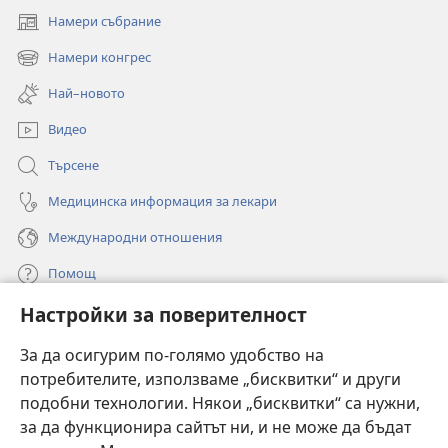
Намери събрание
(отваря
нов
Намери конгрес
(отваря
прозорец)
нов
Най–новото
прозорец)
Видео
Търсене
Медицинска информация за лекари
Международни отношения
Помощ
Настройки за поверителност
Дарения
(отваря
нов
За да осигурим по-голямо удобство на
прозорец)
потребителите, използваме „бисквитки“ и други
ОНЛАЙН БИБЛИОТЕКА „Стражева кула“
(отваря
подобни технологии. Някои „бисквитки“ са нужни,
нов
®
JW Hub
за да функционира сайтът ни, и не може да бъдат
прозорец)
(отваря