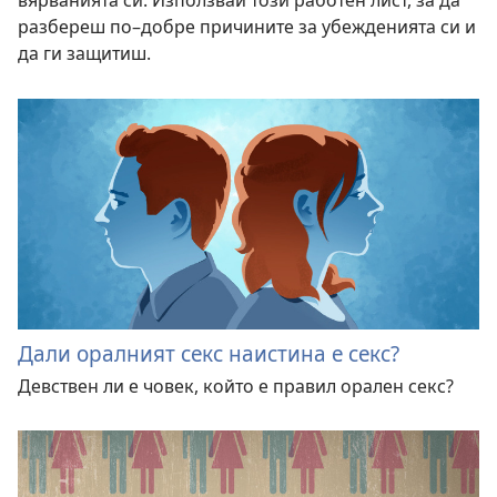
разбереш по–добре причините за убежденията си и
да ги защитиш.
Дали оралният секс наистина е секс?
Девствен ли е човек, който е правил орален секс?