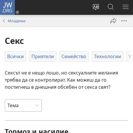
JW.ORG
Влез
(отваря
Смени
Търсене
ПО
нов
езика
в
МЕ
Младежи
прозорец)
на
JW.ORG
сайта
Секс
Всички
Приятели
Семейство
Технологии
У
Сексът не е нещо лошо, но сексуалните желания
трябва да се контролират. Как можеш да го
постигнеш в днешния обсебен от секса свят?
Тормоз и насилие