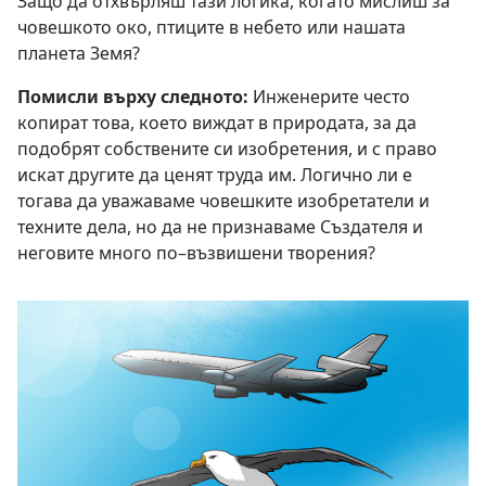
Защо да отхвърляш тази логика, когато мислиш за
човешкото око, птиците в небето или нашата
планета Земя?
Помисли върху следното:
Инженерите често
копират това, което виждат в природата, за да
подобрят собствените си изобретения, и с право
искат другите да ценят труда им. Логично ли е
тогава да уважаваме човешките изобретатели и
техните дела, но да не признаваме Създателя и
неговите много по–възвишени творения?