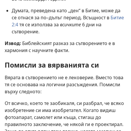
Думата, преведена като „ден“ в Битие, може да
се отнася за по–дълъг период. Всъщност в
Битие
2:4
тя се използва за
всичките
6 дни на
сътворение.
Извод:
Библейският разказ за сътворението е в
хармония с научните факти.
Помисли за вярванията си
Вярата в сътворението не е лековерие. Вместо това
тя се основава на логични разсъждения. Помисли
върху следното:
От всичко, което те заобикаля, си разбрал, че всяко
изобретение си има изобретател. Когато видиш
фотоапарат, самолет или къща, стигаш до
правилното заключение, че някой ги е проектирал.