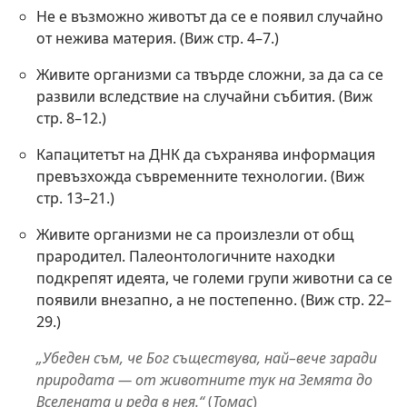
Не е възможно животът да се е появил случайно
от нежива материя. (Виж стр. 4–7.)
Живите организми са твърде сложни, за да са се
развили вследствие на случайни събития. (Виж
стр. 8–12.)
Капацитетът на ДНК да съхранява информация
превъзхожда съвременните технологии. (Виж
стр. 13–21.)
Живите организми не са произлезли от общ
прародител. Палеонтологичните находки
подкрепят идеята, че големи групи животни са се
появили внезапно, а не постепенно. (Виж стр. 22–
29.)
„Убеден съм, че Бог съществува, най–вече заради
природата — от животните тук на Земята до
Вселената и реда в нея.“
(
Томас
)