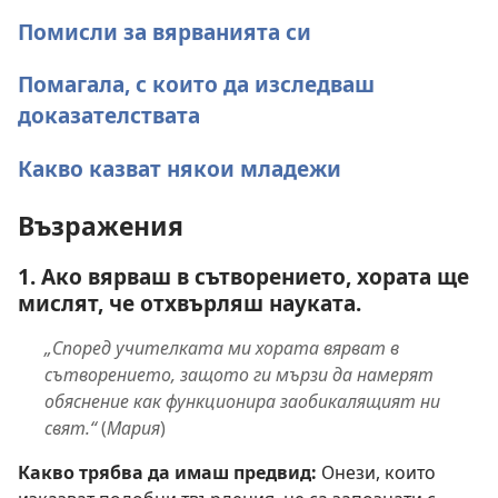
Помисли за вярванията си
Помагала, с които да изследваш
доказателствата
Какво казват някои младежи
Възражения
1. Ако вярваш в сътворението, хората ще
мислят, че отхвърляш науката.
„Според учителката ми хората вярват в
сътворението, защото ги мързи да намерят
обяснение как функционира заобикалящият ни
свят.“
(
Мария
)
Какво трябва да имаш предвид:
Онези, които