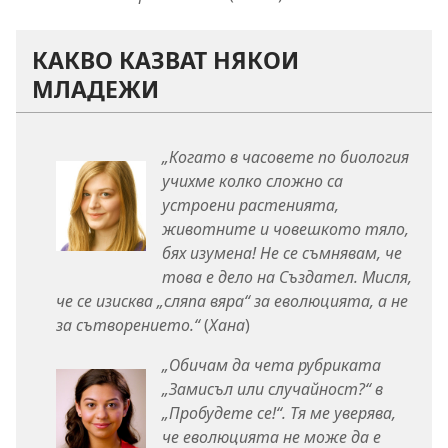
КАКВО КАЗВАТ НЯКОИ
МЛАДЕЖИ
„Когато в часовете по биология
учихме колко сложно са
устроени растенията,
животните и човешкото тяло,
бях изумена! Не се съмнявам, че
това е дело на Създател. Мисля,
че се изисква „сляпа вяра“ за еволюцията, а не
за сътворението.“
(
Хана
)
„Обичам да чета рубриката
„Замисъл или случайност?“ в
„Пробудете се!“. Тя ме уверява,
че еволюцията не може да е