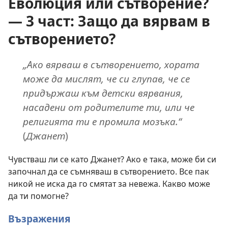
Еволюция или сътворение?
— 3 част: Защо да вярвам в
сътворението?
„Ако вярваш в сътворението, хората
може да мислят, че си глупав, че се
придържаш към детски вярвания,
насадени от родителите ти, или че
религията ти е промила мозъка.“
(
Джанет
)
Чувстваш ли се като Джанет? Ако е така, може би си
започнал да се съмняваш в сътворението. Все пак
никой не иска да го смятат за невежа. Какво може
да ти помогне?
Възражения