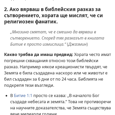
2. Ако вярваш в библейския разказ за
сътворението, хората ще мислят, че си
религиозен фанатик.
„Мнозина смятат, че е смешно да вярваш в
сътворението. Според тях разказът в книгата
Битие е просто измислица.“
(
Джазмин
)
Какво трябва да имаш предвид:
Хората често имат
погрешни схващания относно този библейски
разказ. Например някои креационисти твърдят, че
Земята е била създадена наскоро или че животът е
бил създаден за 6 дни от по 24 часа. Библията не
подкрепя тези възгледи.
В
Битие 1:1
просто се казва: „В началото Бог
създаде небесата и земята.“ Това не противоречи
на научните доказателства, че Земята съществува
вече милиарди години.