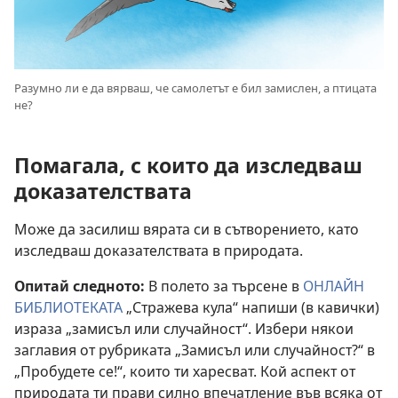
Разумно ли е да вярваш, че самолетът е бил замислен, а птицата
не?
Помагала, с които да изследваш
доказателствата
Може да засилиш вярата си в сътворението, като
изследваш доказателствата в природата.
Опитай следното:
В полето за търсене в
ОНЛАЙН
БИБЛИОТЕКАТА
„Стражева кула“ напиши (в кавички)
израза „замисъл или случайност“. Избери някои
заглавия от рубриката „Замисъл или случайност?“ в
„Пробудете се!“, които ти харесват. Кой аспект от
природата ти прави силно впечатление във всяка от