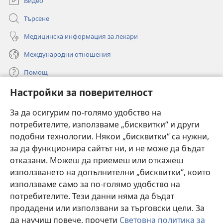
Видео
Търсене
Медицинска информация за лекари
Международни отношения
Помощ
Настройки за поверителност
Дарения
(отваря
нов
За да осигурим по-голямо удобство на
прозорец)
потребителите, използваме „бисквитки“ и други
ОНЛАЙН БИБЛИОТЕКА „Стражева кула“
(отваря
подобни технологии. Някои „бисквитки“ са нужни,
нов
®
JW Hub
за да функционира сайтът ни, и не може да бъдат
прозорец)
(отваря
отказани. Можеш да приемеш или откажеш
нов
®
JW Library
прозорец)
използването на допълнителни „бисквитки“, които
използваме само за по-голямо удобство на
®
Watchtower Library
потребителите. Тези данни няма да бъдат
продадени или използвани за търговски цели. За
да научиш повече, прочети
Световна политика за