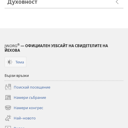
Духовност
®
JW.ORG
— ОФИЦИАЛЕН УЕБСАЙТ НА СВИДЕТЕЛИТЕ НА
ЙЕХОВА
Тема
Бързи връзки
Поискай посещение
Намери събрание
(отваря
нов
Намери конгрес
(отваря
прозорец)
нов
Най–новото
прозорец)