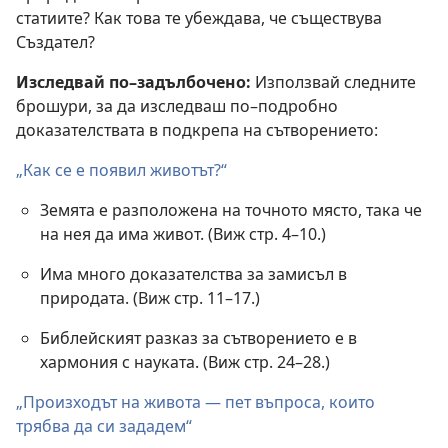
статиите? Как това те убеждава, че съществува
Създател?
Изследвай по–задълбочено:
Използвай следните
брошури, за да изследваш по–подробно
доказателствата в подкрепа на сътворението:
„Как се е появил животът?“
Земята е разположена на точното място, така че
на нея да има живот. (Виж стр. 4–10.)
Има много доказателства за замисъл в
природата. (Виж стр. 11–17.)
Библейският разказ за сътворението е в
хармония с науката. (Виж стр. 24–28.)
„Произходът на живота — пет въпроса, които
трябва да си зададем“