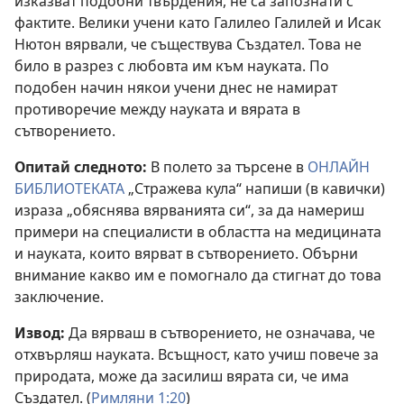
изказват подобни твърдения, не са запознати с
фактите. Велики учени като Галилео Галилей и Исак
Нютон вярвали, че съществува Създател. Това не
било в разрез с любовта им към науката. По
подобен начин някои учени днес не намират
противоречие между науката и вярата в
сътворението.
Опитай следното:
В полето за търсене в
ОНЛАЙН
БИБЛИОТЕКАТА
„Стражева кула“ напиши (в кавички)
израза „обяснява вярванията си“, за да намериш
примери на специалисти в областта на медицината
и науката, които вярват в сътворението. Обърни
внимание какво им е помогнало да стигнат до това
заключение.
Извод:
Да вярваш в сътворението, не означава, че
отхвърляш науката. Всъщност, като учиш повече за
природата, може да засилиш вярата си, че има
Създател. (
Римляни 1:20
)