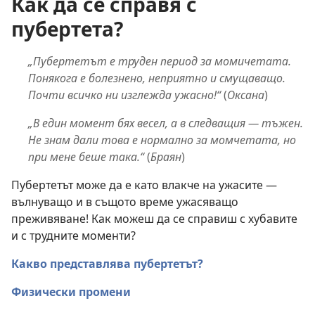
Как да се справя с
пубертета?
„Пубертетът е труден период за момичетата.
Понякога е болезнено, неприятно и смущаващо.
Почти всичко ни изглежда ужасно!“
(
Оксана
)
„В един момент бях весел, а в следващия — тъжен.
Не знам дали това е нормално за момчетата, но
при мене беше така.“
(
Браян
)
Пубертетът може да е като влакче на ужасите —
вълнуващо и в същото време ужасяващо
преживяване! Как можеш да се справиш с хубавите
и с трудните моменти?
Какво представлява пубертетът?
Физически промени