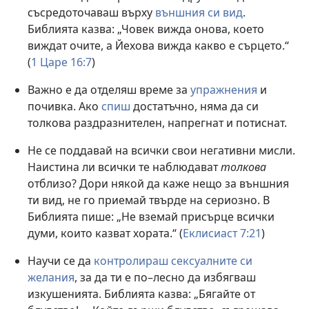
съсредоточаваш върху
външния си вид
.
Библията казва: „Човек вижда онова, което
виждат очите, а Йехова вижда какво е сърцето.“
(
1 Царе 16:7
)
Важно е да отделяш време за
упражнения
и
почивка. Ако
спиш
достатъчно, няма да си
толкова раздразнителен, напрегнат и потиснат.
Не се поддавай на всички свои негативни мисли.
Наистина ли всички те наблюдават
толкова
отблизо? Дори някой да каже нещо за външния
ти вид, не го приемай твърде на сериозно. В
Библията пише: „Не вземай присърце всички
думи, които казват хората.“ (
Еклисиаст 7:21
)
Научи се да
контролираш сексуалните си
желания
, за да ти е по–лесно да избягваш
изкушенията. Библията казва: „Бягайте от