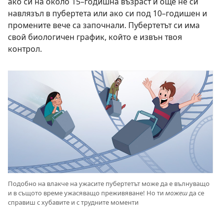
ако си на около 15–годишна възраст и още не си
навлязъл в пубертета или ако си под 10–годишен и
промените вече са започнали. Пубертетът си има
свой биологичен график, който е извън твоя
контрол.
Подобно на влакче на ужасите пубертетът може да е вълнуващо
и в същото време ужасяващо преживяване! Но ти
можеш
да се
справиш с хубавите и с трудните моменти