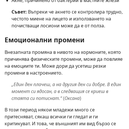
Акне, причинено от бактерии в мастните жлези
Съвет:
Въпреки че акнето се контролира трудно,
честото миене на лицето и използването на
почистващи лосиони може да е от полза.
Емоционални промени
Внезапната промяна в нивото на хормоните, която
причинява физическите промени, може да повлияе
на емоциите ти. Може дори да усетиш резки
промени в настроението.
„Един ден плачеш, а на другия ден си добре. В един
момент си ядосан, а в следващия се криеш в
стаята си потиснат.“
(
Оксана
)
В този период някои младежи много се
притесняват, сякаш всички ги гледат и ги
критикуват. И това, че външният им вид бързо се