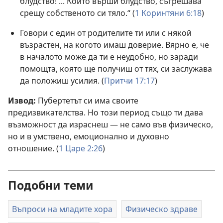
блудство! ... Който върши блудство, съгрешава
срещу собственото си тяло.“ (
1 Коринтяни 6:18
)
Говори с един от родителите ти или с някой
възрастен, на когото имаш доверие. Вярно е, че
в началото може да ти е неудобно, но заради
помощта, която ще получиш от тях, си заслужава
да положиш усилия. (
Притчи 17:17
)
Извод:
Пубертетът си има своите
предизвикателства. Но този период също ти дава
възможност да израснеш — не само във физическо,
но и в умствено, емоционално и духовно
отношение. (
1 Царе 2:26
)
Подобни теми
Въпроси на младите хора
Физическо здраве