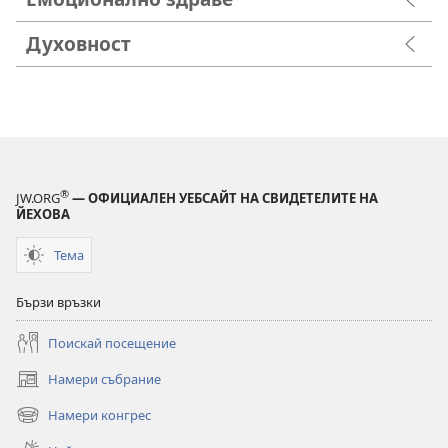
Духовност
®
JW.ORG
— ОФИЦИАЛЕН УЕБСАЙТ НА СВИДЕТЕЛИТЕ НА
ЙЕХОВА
Тема
Бързи връзки
Поискай посещение
Намери събрание
(отваря
нов
Намери конгрес
(отваря
прозорец)
нов