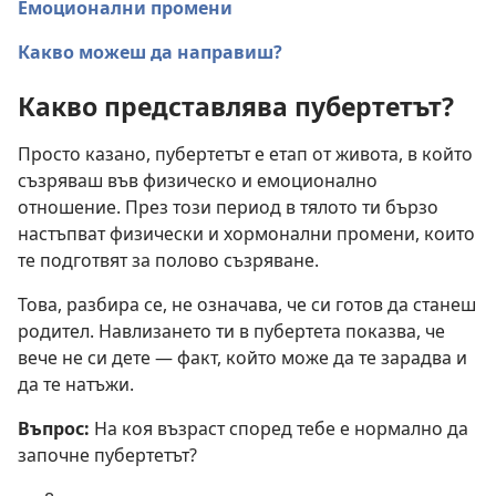
Емоционални промени
Какво можеш да направиш?
Какво представлява пубертетът?
Просто казано, пубертетът е етап от живота, в който
съзряваш във физическо и емоционално
отношение. През този период в тялото ти бързо
настъпват физически и хормонални промени, които
те подготвят за полово съзряване.
Това, разбира се, не означава, че си готов да станеш
родител. Навлизането ти в пубертета показва, че
вече не си дете — факт, който може да те зарадва и
да те натъжи.
Въпрос:
На коя възраст според тебе е нормално да
започне пубертетът?