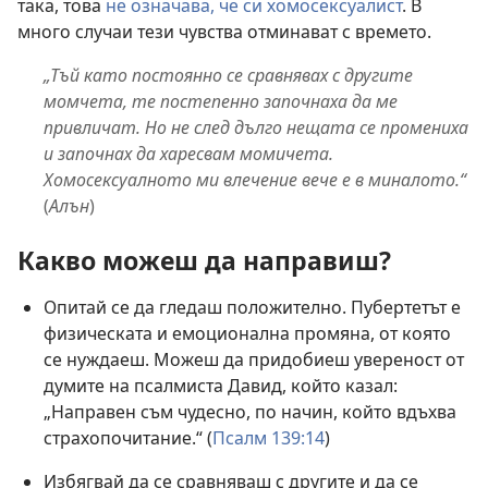
така, това
не означава, че си хомосексуалист
. В
много случаи тези чувства отминават с времето.
„Тъй като постоянно се сравнявах с другите
момчета, те постепенно започнаха да ме
привличат. Но не след дълго нещата се промениха
и започнах да харесвам момичета.
Хомосексуалното ми влечение вече е в миналото.“
(
Алън
)
Какво можеш да направиш?
Опитай се да гледаш положително. Пубертетът е
физическата и емоционална промяна, от която
се нуждаеш. Можеш да придобиеш увереност от
думите на псалмиста Давид, който казал:
„Направен съм чудесно, по начин, който вдъхва
страхопочитание.“ (
Псалм 139:14
)
Избягвай да се сравняваш с другите и да се