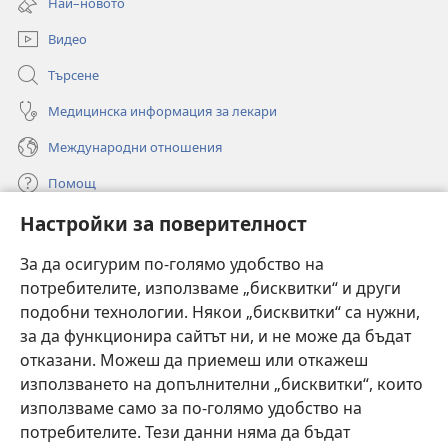
Най–новото
прозорец)
Видео
Търсене
Медицинска информация за лекари
Международни отношения
Помощ
Настройки за поверителност
Дарения
(отваря
нов
За да осигурим по-голямо удобство на
прозорец)
потребителите, използваме „бисквитки“ и други
ОНЛАЙН БИБЛИОТЕКА „Стражева кула“
(отваря
подобни технологии. Някои „бисквитки“ са нужни,
нов
®
JW Hub
за да функционира сайтът ни, и не може да бъдат
прозорец)
(отваря
отказани. Можеш да приемеш или откажеш
нов
®
JW Library
прозорец)
използването на допълнителни „бисквитки“, които
използваме само за по-голямо удобство на
®
Watchtower Library
потребителите. Тези данни няма да бъдат