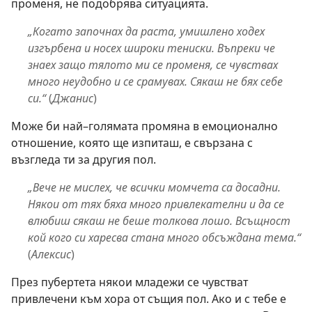
променя, не подобрява ситуацията.
„Когато започнах да раста, умишлено ходех
изгърбена и носех широки тениски. Въпреки че
знаех защо тялото ми се променя, се чувствах
много неудобно и се срамувах. Сякаш не бях себе
си.“
(
Джанис
)
Може би най–голямата промяна в емоционално
отношение, която ще изпиташ, е свързана с
възгледа ти за другия пол.
„Вече не мислех, че всички момчета са досадни.
Някои от тях бяха много привлекателни и да се
влюбиш сякаш не беше толкова лошо. Всъщност
кой кого си харесва стана много обсъждана тема.“
(
Алексис
)
През пубертета някои младежи се чувстват
привлечени към хора от същия пол. Ако и с тебе е