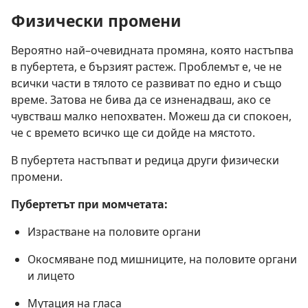
Физически промени
Вероятно най–очевидната промяна, която настъпва
в пубертета, е бързият растеж. Проблемът е, че не
всички части в тялото се развиват по едно и също
време. Затова не бива да се изненадваш, ако се
чувстваш малко непохватен. Можеш да си спокоен,
че с времето всичко ще си дойде на мястото.
В пубертета настъпват и редица други физически
промени.
Пубертетът при момчетата:
Израстване на половите органи
Окосмяване под мишниците, на половите органи
и лицето
Мутация на гласа