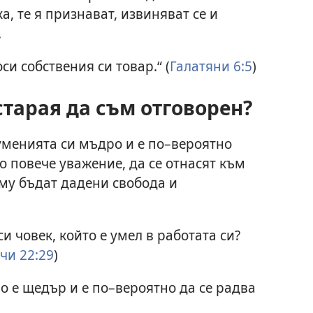
а, те я признават, извиняват се и
.
си собствения си товар.“ (
Галатяни 6:5
)
старая да съм отговорен?
уменията си мъдро и е по–вероятно
о повече уважение, да се отнасят към
 му бъдат дадени свобода и
и човек, който е умел в работата си?
чи 22:29
)
о е щедър и е по–вероятно да се радва