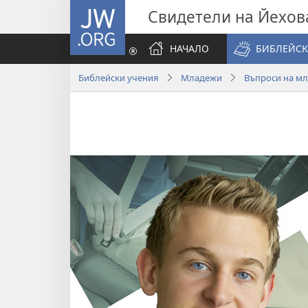
JW.ORG
Свидетели на Йехов
НАЧАЛО
БИБЛЕЙСК
Библейски учения
Младежи
Въпроси на мл