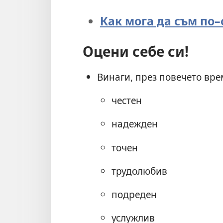
Как мога да съм по–
Оцени себе си!
Винаги, през повечето врем
честен
надежден
точен
трудолюбив
подреден
услужлив