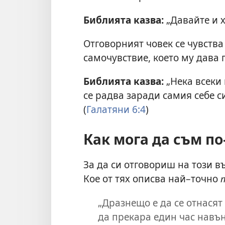
Библията казва:
„Давайте и х
Отговорният човек се чувств
самочувствие, което му дава 
Библията казва:
„Нека всеки 
се радва заради самия себе си
(
Галатяни 6:4
)
Как мога да съм по
За да си отговориш на този в
Кое от тях описва най–точно
„Дразнещо е да се отнасят 
да прекара един час навън,