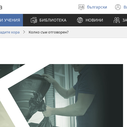
а
български
В
Избери
(
език
н
И УЧЕНИЯ
БИБЛИОТЕКА
НОВИНИ
З
п
адите хора
Колко съм отговорен?