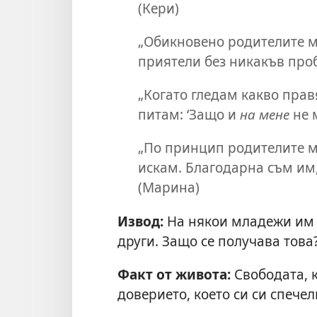
(Кери)
„Обикновено родителите м
приятели без никакъв проб
„Когато гледам какво правя
питам: ‘Защо и
на мене
не м
„По принцип родителите м
искам. Благодарна съм им,
(Марина)
Извод:
На някои младежи им с
други. Защо се получава това
Факт от живота:
Свободата, к
доверието, което си си спечел