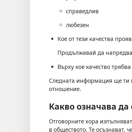
справедлив
любезен
Кое от тези качества проя
Продължавай да напредваш 
Върху кое качество трябв
Следната информация ще ти 
отношение.
Какво означава да 
Отговорните хора изпълняват
в обществото. Те осъзнават, ч