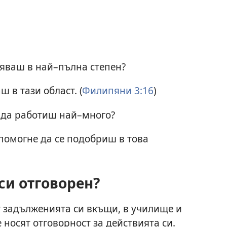
вяваш в най–пълна степен?
в тази област. (
Филипяни 3:16
)
а да работиш най–много?
помогне да се подобриш в това
си отговорен?
 задълженията си вкъщи, в училище и
е носят отговорност за действията си.