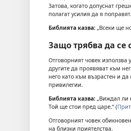
Затова, когато допуснат грешк
полагат усилия да я поправят
Библията казва:
„Всеки ще но
Защо трябва да се 
Отговорният човек използва 
другите да проявяват към нег
него като към възрастен и да
привилегии.
Библията казва:
„Виждал ли с
Той ще стои пред царе.“ (
Прит
Отговорният човек обикновен
на близки приятелства.