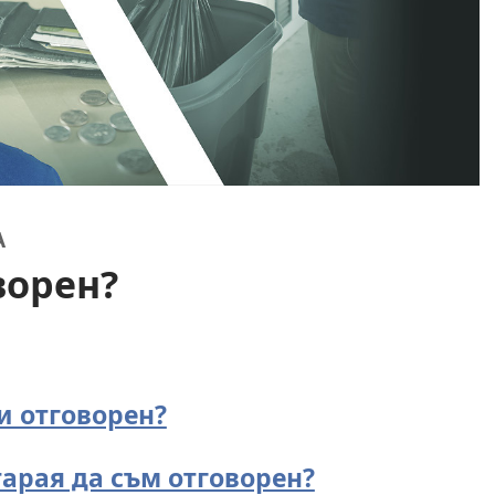
А
ворен?
и отговорен?
тарая да съм отговорен?