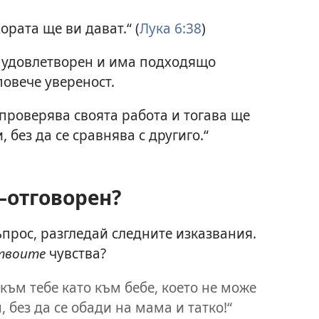
ората ще ви дават.“ (
Лука 6:38
)
а удовлетворен и има подходящо
повече увереност.
проверява своята работа и тогава ще
, без да се сравнява с другиго.“
–отговорен?
ъпрос, разгледай следните изказвания.
твоите
чувства?
към тебе като към бебе, което не може
 без да се обади на мама и татко!“