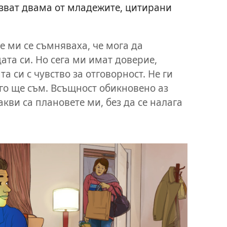
зват двама от младежите, цитирани
 ми се съмняваха, че мога да
та си. Но сега ми имат доверие,
а си с чувство за отговорност. Не ги
го ще съм. Всъщност обикновено аз
кви са плановете ми, без да се налага