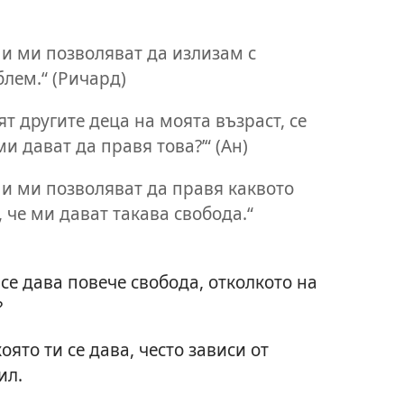
и ми позволяват да излизам с
лем.“ (Ричард)
т другите деца на моята възраст, се
и дават да правя това?’“ (Ан)
и ми позволяват да правя каквото
 че ми дават такава свобода.“
е дава повече свобода, отколкото на
?
оято ти се дава, често зависи от
ил.