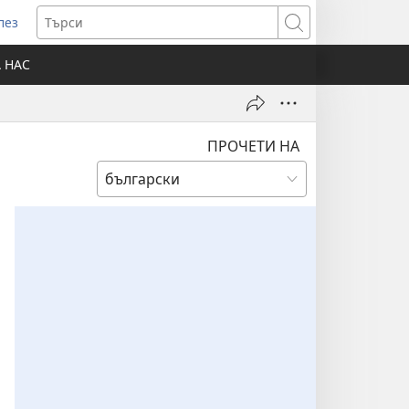
лез
отваря
Търси
ов
А НАС
розорец)
ПРОЧЕТИ НА