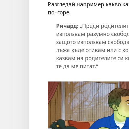
Разгледай например какво ка
по–горе.
Ричард:
„Преди родителите
използвам разумно свобода
защото използвам свободат
лъжа къде отивам или с ко
казвам на родителите си ка
те да ме питат.“