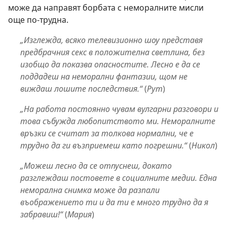
може да направят борбата с неморалните мисли
още по-трудна.
„Изглежда, всяко телевизионно шоу представя
предбрачния секс в положителна светлина, без
изобщо да показва опасностите. Лесно е да се
поддадеш на неморални фантазии, щом не
виждаш лошите последствия.“
(
Рут
)
„На работа постоянно чувам вулгарни разговори и
това събужда любопитството ми. Неморалните
връзки се считат за толкова нормални, че е
трудно да ги възприемеш като погрешни.“
(
Никол
)
„Можеш лесно да се отпуснеш, докато
разглеждаш постовете в социалните медии. Една
неморална снимка може да разпали
въображението ти и да ти е много трудно да я
забравиш!“
(
Мария
)