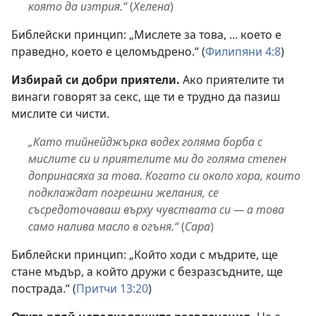
която да изтрия.“
(
Хелена
)
Библейски принцип: „Мислете за това, ... което е
праведно, което е целомъдрено.“ (
Филипяни 4:8
)
Избирай си добри приятели.
Ако приятелите ти
винаги говорят за секс, ще ти е трудно да пазиш
мислите си чисти.
„Като тийнейджърка водех голяма борба с
мислите си и приятелите ми до голяма степен
допринасяха за това. Когато си около хора, които
подклаждат погрешни желания, се
съсредоточаваш върху чувствата си — а това
само налива масло в огъня.“
(
Сара
)
Библейски принцип: „Който ходи с мъдрите, ще
стане мъдър, а който дружи с безразсъдните, ще
пострада.“ (
Притчи 13:20
)