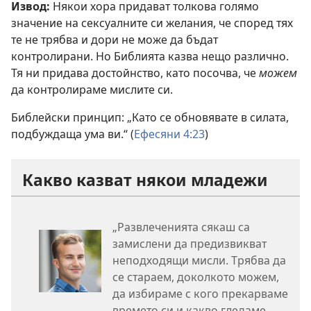
Извод:
Някои хора придават толкова голямо
значение на сексуалните си желания, че според тях
те не трябва и дори не може да бъдат
контролирани. Но Библията казва нещо различно.
Тя ни придава достойнство, като посочва, че
можем
да контролираме мислите си.
Библейски принцип: „Като се обновявате в силата,
подбуждаща ума ви.“ (
Ефесяни 4:23
)
Какво казват някои младежи
„Развлеченията сякаш са
замислени да предизвикват
неподходящи мисли. Трябва да
се стараем, доколкото можем,
да избираме с кого прекарваме
времето си и какво гледаме.