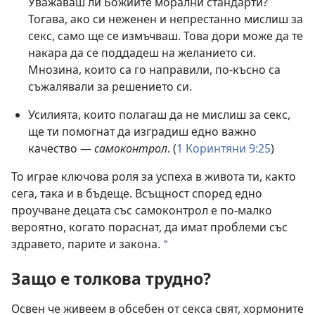
Уважаваш ли Божиите морални стандарти?
Тогава, ако си неженен и непрестанно мислиш за
секс, само ще се измъчваш. Това дори може да те
накара да се поддадеш на желанието си.
Мнозина, които са го направили, по-късно са
съжалявали за решението си.
Усилията, които полагаш да не мислиш за секс,
ще ти помогнат да изградиш едно важно
качество —
самоконтрол
. (
1 Коринтяни 9:25
)
То играе ключова роля за успеха в живота ти, както
сега, така и в бъдеще. Всъщност според едно
проучване децата със самоконтрол е по-малко
вероятно, когато пораснат, да имат проблеми със
здравето, парите и закона.
a
Защо е толкова трудно?
Освен че живеем в обсебен от секса свят, хормоните