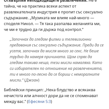
Отхвърляй неподходящите развлечения.
Не е
тайна, че на практика всеки аспект от
развлекателната индустрия е пропит със сексуално
съдържание. „Музиката ми влияе най-много —
споделя Никол. — Тя така разпалва желанията ми,
че ми е трудно да ги държа под контрол.“
„Започнах да гледам филми и телевизионни
предавания със сексуално съдържание. Преди да се
усетя, започнах да мисля много за секс. Не беше
трудно да намеря причината. Щом спрях да
гледам такива неща, тези мисли намаляха. Като
си избирателен по отношение на развлеченията,
ти е много по-лесно да се бориш с неморалните
мисли.“
(
Джоан
)
Библейски принцип: „Нека блудство и всякаква
нечистота или алчност дори да не се споменават
между вас.“ (
Ефесяни 5:3
)