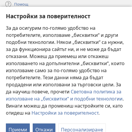
Помощ
Настройки за поверителност
Дарения
(отваря
нов
За да осигурим по-голямо удобство на
прозорец)
потребителите, използваме „бисквитки“ и други
ОНЛАЙН БИБЛИОТЕКА „Стражева кула“
(отваря
подобни технологии. Някои „бисквитки“ са нужни,
нов
®
JW Hub
за да функционира сайтът ни, и не може да бъдат
прозорец)
(отваря
отказани. Можеш да приемеш или откажеш
нов
®
JW Library
прозорец)
използването на допълнителни „бисквитки“, които
използваме само за по-голямо удобство на
®
Watchtower Library
потребителите. Тези данни няма да бъдат
продадени или използвани за търговски цели. За
да научиш повече, прочети
Световна политика за
използване на „бисквитки“ и подобни технологии
.
Винаги можеш да промениш настройките си, като
Copyright
© 2026 Watch Tower Bible and Tract Society of Pennsylvania.
УСЛОВИЯ ЗА ПОЛЗВАНЕ
|
ПОЛИТИКА ЗА ПОВЕРИТЕЛНОСТ
|
отидеш на
Настройки за поверителност
.
НАСТРОЙКИ ЗА ПОВЕРИТЕЛНОСТ
Приеми
Откажи
Персонализиране