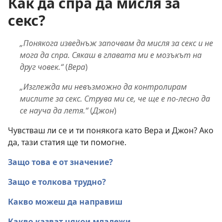
Как да спра да мисля за
секс?
„Понякога изведнъж започвам да мисля за секс и не
мога да спра. Сякаш в главата ми е мозъкът на
друг човек.“
(
Вера
)
„Изглежда ми невъзможно да контролирам
мислите за секс. Струва ми се, че ще е по-лесно да
се науча да летя.“
(
Джон
)
Чувстваш ли се и ти понякога като Вера и Джон? Ако
да, тази статия ще ти помогне.
Защо това е от значение?
Защо е толкова трудно?
Какво можеш да направиш
Какво казват някои младежи