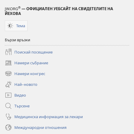
®
JW.ORG
— ОФИЦИАЛЕН УЕБСАЙТ НА СВИДЕТЕЛИТЕ НА
ЙЕХОВА
Тема
Бързи връзки
Поискай посещение
Намери събрание
(отваря
нов
Намери конгрес
(отваря
прозорец)
нов
Най–новото
прозорец)
Видео
Търсене
Медицинска информация за лекари
Международни отношения