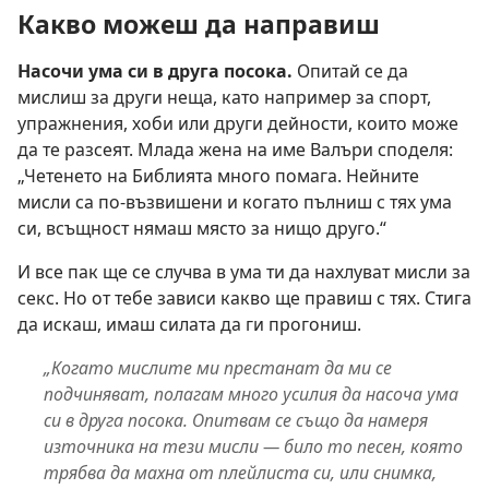
Какво можеш да направиш
Насочи ума си в друга посока.
Опитай се да
мислиш за други неща, като например за спорт,
упражнения, хоби или други дейности, които може
да те разсеят. Млада жена на име Валъри споделя:
„Четенето на Библията много помага. Нейните
мисли са по-възвишени и когато пълниш с тях ума
си, всъщност нямаш място за нищо друго.“
И все пак ще се случва в ума ти да нахлуват мисли за
секс. Но от тебе зависи какво ще правиш с тях. Стига
да искаш, имаш силата да ги прогониш.
„Когато мислите ми престанат да ми се
подчиняват, полагам много усилия да насоча ума
си в друга посока. Опитвам се също да намеря
източника на тези мисли — било то песен, която
трябва да махна от плейлиста си, или снимка,