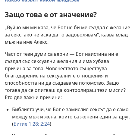
Защо това е от значение?
„Вуйчо ми ми каза, че Бог не би ме създал с желание
за секс, ако не иска да го задоволявам“, казва млад
мъж на име Алекс.
Част от тези думи са верни — Бог наистина ни е
създал със сексуални желания и има хубава
причина за това. Човечеството съществува
благодарение на сексуалните отношения и
способността ни да създаваме потомство. Защо
тогава да се опитваш да контролираш тези мисли?
Ето две важни причини:
Библията учи, че Бог е замислил сексът да е само
между мъж и жена, които са женени един за друг.
(
Битие 1:28;
2:24
)