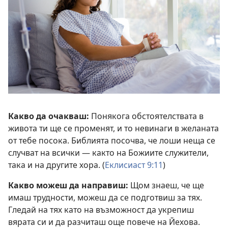
Какво да очакваш:
Понякога обстоятелствата в
живота ти ще се променят, и то невинаги в желаната
от тебе посока. Библията посочва, че лоши неща се
случват на всички — както на Божиите служители,
така и на другите хора. (
Еклисиаст 9:11
)
Какво можеш да направиш:
Щом знаеш, че ще
имаш трудности, можеш да се подготвиш за тях.
Гледай на тях като на възможност да укрепиш
вярата си и да разчиташ още повече на Йехова.