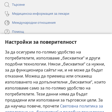
Търсене
Медицинска информация за лекари
Международни отношения
Помощ
Настройки за поверителност
Дарения
(отваря
нов
За да осигурим по-голямо удобство на
прозорец)
потребителите, използваме „бисквитки“ и други
ОНЛАЙН БИБЛИОТЕКА „Стражева кула“
(отваря
подобни технологии. Някои „бисквитки“ са нужни,
нов
®
JW Hub
за да функционира сайтът ни, и не може да бъдат
прозорец)
(отваря
отказани. Можеш да приемеш или откажеш
нов
®
JW Library
прозорец)
използването на допълнителни „бисквитки“, които
използваме само за по-голямо удобство на
®
Watchtower Library
потребителите. Тези данни няма да бъдат
продадени или използвани за търговски цели. За
да научиш повече, прочети
Световна политика за