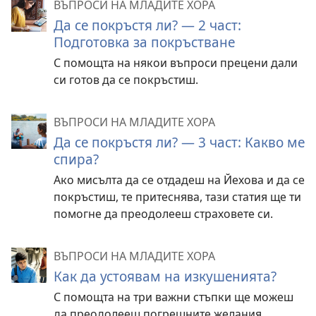
ВЪПРОСИ НА МЛАДИТЕ ХОРА
Да се покръстя ли? — 2 част:
Подготовка за покръстване
С помощта на някои въпроси прецени дали
си готов да се покръстиш.
ВЪПРОСИ НА МЛАДИТЕ ХОРА
Да се покръстя ли? — 3 част: Какво ме
спира?
Ако мисълта да се отдадеш на Йехова и да се
покръстиш, те притеснява, тази статия ще ти
помогне да преодолееш страховете си.
ВЪПРОСИ НА МЛАДИТЕ ХОРА
Как да устоявам на изкушенията?
С помощта на три важни стъпки ще можеш
да преодолееш погрешните желания.