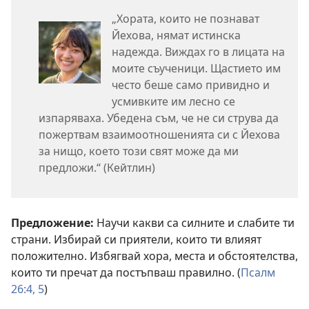
„Хората, които не познават
Йехова, нямат истинска
надежда. Виждах го в лицата на
моите съученици. Щастието им
често беше само привидно и
усмивките им лесно се
изпаряваха. Убедена съм, че не си струва да
пожертвам взаимоотношенията си с Йехова
за нищо, което този свят може да ми
предложи.“ (Кейтлин)
Предложение:
Научи какви са силните и слабите ти
страни. Избирай си приятели, които ти влияят
положително. Избягвай хора, места и обстоятелства,
които ти пречат да постъпваш правилно. (
Псалм
26:4, 5
)