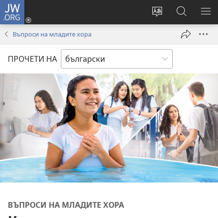
JW.ORG
Влез
(отваря
Смени
Търсене
ПО
нов
езика
в
МЕ
Въпроси на младите хора
прозорец)
на
JW.ORG
сайта
ПРОЧЕТИ НА
ВЪПРОСИ НА МЛАДИТЕ ХОРА