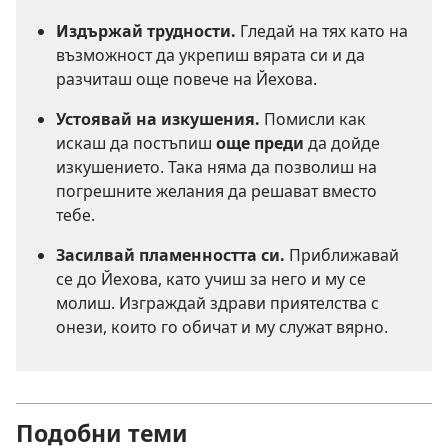
Издържай трудности.
Гледай на тях като на
възможност да укрепиш вярата си и да
разчиташ още повече на Йехова.
Устоявай на изкушения.
Помисли как
искаш да постъпиш
още преди
да дойде
изкушението. Така няма да позволиш на
погрешните желания да решават вместо
тебе.
Засилвай пламенността си.
Приближавай
се до Йехова, като учиш за него и му се
молиш. Изграждай здрави приятелства с
онези, които го обичат и му служат вярно.
Подобни теми