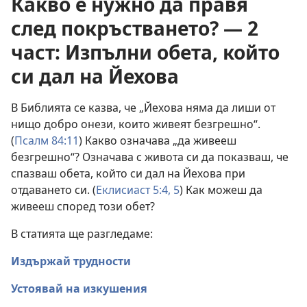
Какво е нужно да правя
след покръстването? — 2
част: Изпълни обета, който
си дал на Йехова
В Библията се казва, че „Йехова няма да лиши от
нищо добро онези, които живеят безгрешно“.
(
Псалм 84:11
) Какво означава „да живееш
безгрешно“? Означава с живота си да показваш, че
спазваш обета, който си дал на Йехова при
отдаването си. (
Еклисиаст 5:4, 5
) Как можеш да
живееш според този обет?
В статията ще разгледаме:
Издържай трудности
Устоявай на изкушения