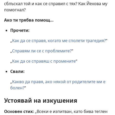
сблъскал той и как се справил с тях? Как Йехова му
помогнал?
Ако ти трябва помощ...
Прочети:
„
Как да се справя, когато ме сполети трагедия?
“
„
Справям ли се с проблемите?
“
„
Как да се справяш с промените
“
Свали:
„
Какво да правя, ако някой от родителите ми е
болен?
“
Устоявай на изкушения
Основен стих:
„Всеки е изпитван, като бива теглен