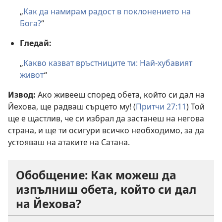
„
Как да намирам радост в поклонението на
Бога?
“
Гледай:
„
Какво казват връстниците ти: Най-хубавият
живот
“
Извод:
Ако живееш според обета, който си дал на
Йехова, ще радваш сърцето му! (
Притчи 27:11
) Той
ще е щастлив, че си избрал да застанеш на негова
страна, и ще ти осигури всичко необходимо, за да
устояваш на атаките на Сатана.
Обобщение: Как можеш да
изпълниш обета, който си дал
на Йехова?