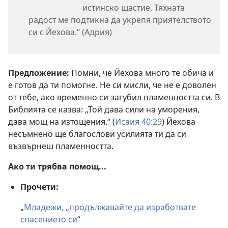
истинско щастие. Тяхната
радост ме подтикна да укрепя приятелството
си с Йехова.“ (Адрия)
Предложение:
Помни, че Йехова много те обича и
е готов да ти помогне. Не си мисли, че не е доволен
от тебе, ако временно си загубил пламенността си. В
Библията се казва: „Той дава сили на уморения,
дава мощ на изтощения.“ (
Исаия 40:29
) Йехова
несъмнено ще благослови усилията ти да си
възвърнеш пламенността.
Ако ти трябва помощ...
Прочети:
„
Младежи, „продължавайте да изработвате
спасението си
“