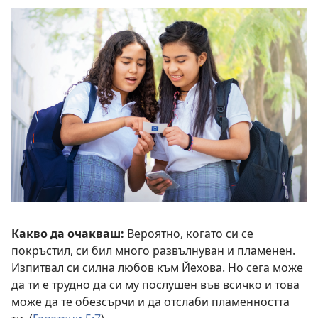
Какво да очакваш:
Вероятно, когато си се
покръстил, си бил много развълнуван и пламенен.
Изпитвал си силна любов към Йехова. Но сега може
да ти е трудно да си му послушен във всичко и това
може да те обезсърчи и да отслаби пламенността