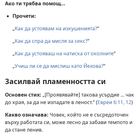
Ако ти трябва помощ...
Прочети:
„
Как да устоявам на изкушенията?
“
„
Как да спра да мисля за секс?
“
„
Как да устояваш на натиска от околните
“
„
Учиш ли се да мислиш като Йехова?
“
Засилвай пламенността си
Основен стих:
„[Проявявайте] такова усърдие ... чак
до края, за да не изпадате в леност.“ (
Евреи 6:11, 12
)
Какво означава:
Човек, който не е съсредоточен
върху работата си, може лесно да забави темпото и
да стане ленив.