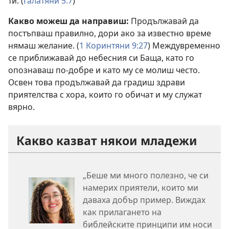
ти. (
Галатяни 5:7
)
Какво можеш да направиш:
Продължавай да
постъпваш правилно, дори ако за известно време
нямаш желание. (
1 Коринтяни 9:27
) Междувременно
се приближавай до небесния си Баща, като го
опознаваш по-добре и като му се молиш често.
Освен това продължавай да градиш здрави
приятелства с хора, които го обичат и му служат
вярно.
Какво казват някои младежи
„Беше ми много полезно, че си
намерих приятели, които ми
даваха добър пример. Виждах
как прилагането на
библейските принципи им носи