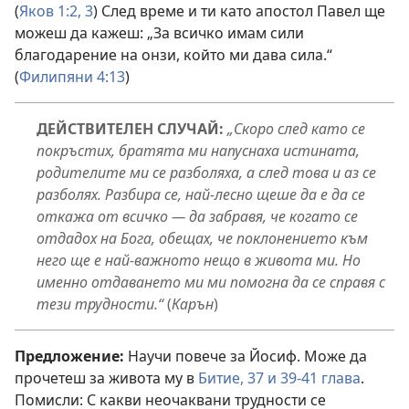
(
Яков 1:2, 3
) След време и ти като апостол Павел ще
можеш да кажеш: „За всичко имам сили
благодарение на онзи, който ми дава сила.“
(
Филипяни 4:13
)
ДЕЙСТВИТЕЛЕН СЛУЧАЙ:
„Скоро след като се
покръстих, братята ми напуснаха истината,
родителите ми се разболяха, а след това и аз се
разболях. Разбира се, най-лесно щеше да е да се
откажа от всичко — да забравя, че когато се
отдадох на Бога, обещах, че поклонението към
него ще е най-важното нещо в живота ми. Но
именно отдаването ми ми помогна да се справя с
тези трудности.“
(
Карън
)
Предложение:
Научи повече за Йосиф. Може да
прочетеш за живота му в
Битие, 37 и
39-41 глава
.
Помисли: С какви неочаквани трудности се