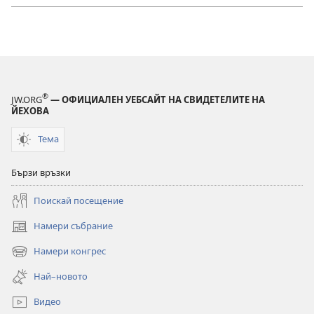
®
JW.ORG
— ОФИЦИАЛЕН УЕБСАЙТ НА СВИДЕТЕЛИТЕ НА
ЙЕХОВА
Тема
Бързи връзки
Поискай посещение
Намери събрание
(отваря
нов
Намери конгрес
(отваря
прозорец)
нов
Най–новото
прозорец)
Видео