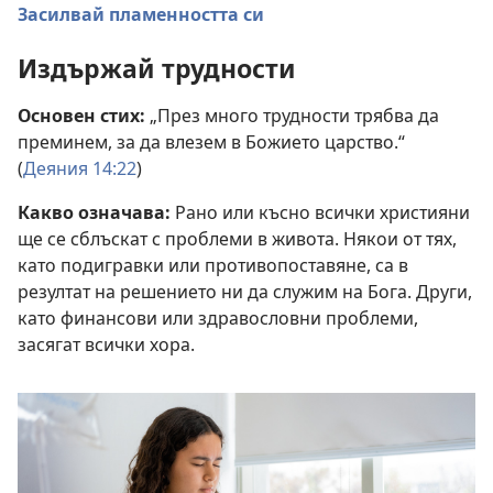
Засилвай пламенността си
Издържай трудности
Основен стих:
„През много трудности трябва да
преминем, за да влезем в Божието царство.“
(
Деяния 14:22
)
Какво означава:
Рано или късно всички християни
ще се сблъскат с проблеми в живота. Някои от тях,
като подигравки или противопоставяне, са в
резултат на решението ни да служим на Бога. Други,
като финансови или здравословни проблеми,
засягат всички хора.