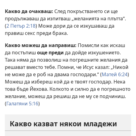
Какво да очакваш:
След покръстването си ще
продължаваш да изпитваш „желанията на плътта“.
(
2 Петър 2:18
) Може дори да се изкушаваш да
правиш секс преди брака.
Какво можеш да направиш:
Помисли как искаш
да постъпиш
още преди
да дойде изкушението.
Така няма да позволиш на погрешните желания да
решават вместо тебе. Помни, че Исус казал: „Никой
не може да е роб на двама господари.“ (
Матей 6:24
)
Можеш да избереш кой да е твоят господар. Нека
това бъде Йехова. Колкото и силно да е погрешното
желание, можеш да решиш да не му се подчиниш.
(
Галатяни 5:16
)
Какво казват някои младежи