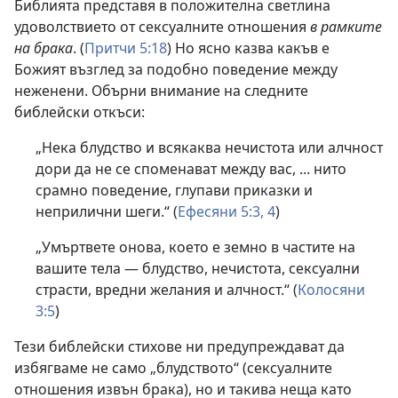
Библията представя в положителна светлина
удоволствието от сексуалните отношения
в рамките
на брака
. (
Притчи 5:18
) Но ясно казва какъв е
Божият възглед за подобно поведение между
неженени. Обърни внимание на следните
библейски откъси:
„Нека блудство и всякаква нечистота или алчност
дори да не се споменават между вас, ... нито
срамно поведение, глупави приказки и
неприлични шеги.“ (
Ефесяни 5:3, 4
)
„Умъртвете онова, което е земно в частите на
вашите тела — блудство, нечистота, сексуални
страсти, вредни желания и алчност.“ (
Колосяни
3:5
)
Тези библейски стихове ни предупреждават да
избягваме не само „блудството“ (сексуалните
отношения извън брака), но и такива неща като