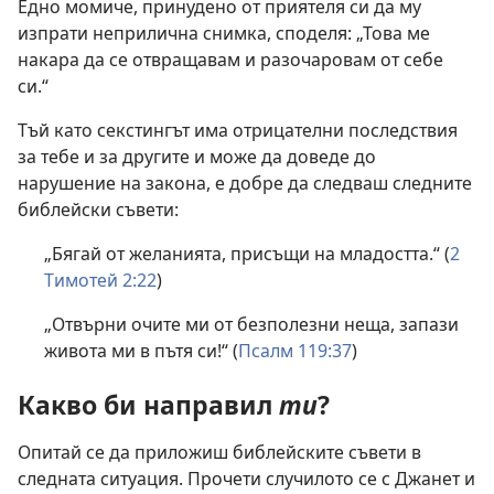
Едно момиче, принудено от приятеля си да му
изпрати неприлична снимка, споделя: „Това ме
накара да се отвращавам и разочаровам от себе
си.“
Тъй като секстингът има отрицателни последствия
за тебе и за другите и може да доведе до
нарушение на закона, е добре да следваш следните
библейски съвети:
„Бягай от желанията, присъщи на младостта.“ (
2
Тимотей 2:22
)
„Отвърни очите ми от безполезни неща, запази
живота ми в пътя си!“ (
Псалм 119:37
)
Какво би направил
ти
?
Опитай се да приложиш библейските съвети в
следната ситуация. Прочети случилото се с Джанет и