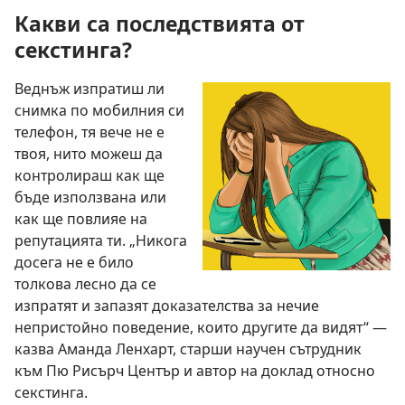
Какви са последствията от
секстинга?
Веднъж изпратиш ли
снимка по мобилния си
телефон, тя вече не е
твоя, нито можеш да
контролираш как ще
бъде използвана или
как ще повлияе на
репутацията ти. „Никога
досега не е било
толкова лесно да се
изпратят и запазят доказателства за нечие
непристойно поведение, които другите да видят“ —
казва Аманда Ленхарт, старши научен сътрудник
към Пю Рисърч Център и автор на доклад относно
секстинга.