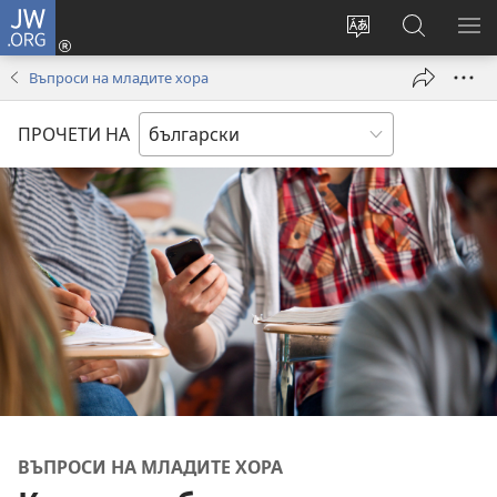
JW.ORG
Влез
(отваря
Смени
Търсене
ПО
нов
езика
в
МЕ
Въпроси на младите хора
прозорец)
на
JW.ORG
сайта
ПРОЧЕТИ НА
ВЪПРОСИ НА МЛАДИТЕ ХОРА