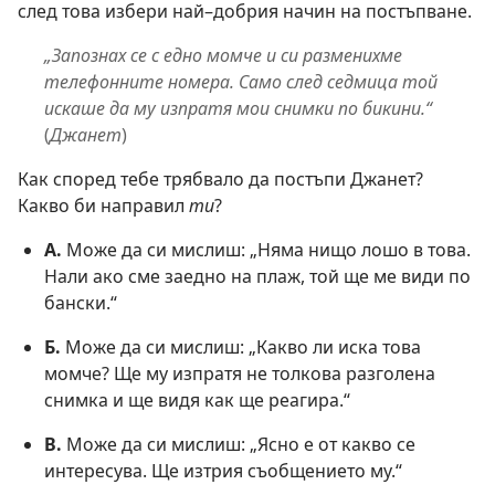
след това избери най–добрия начин на постъпване.
„Запознах се с едно момче и си разменихме
телефонните номера. Само след седмица той
искаше да му изпратя мои снимки по бикини.“
(
Джанет
)
Как според тебе трябвало да постъпи Джанет?
Какво би направил
ти
?
А.
Може да си мислиш: „Няма нищо лошо в това.
Нали ако сме заедно на плаж, той ще ме види по
бански.“
Б.
Може да си мислиш: „Какво ли иска това
момче? Ще му изпратя не толкова разголена
снимка и ще видя как ще реагира.“
В.
Може да си мислиш: „Ясно е от какво се
интересува. Ще изтрия съобщението му.“