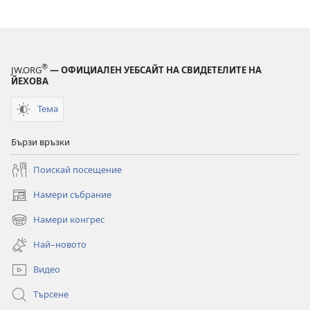
®
JW.ORG
— ОФИЦИАЛЕН УЕБСАЙТ НА СВИДЕТЕЛИТЕ НА
ЙЕХОВА
Тема
Бързи връзки
Поискай посещение
Намери събрание
(отваря
нов
Намери конгрес
(отваря
прозорец)
нов
Най–новото
прозорец)
Видео
Търсене