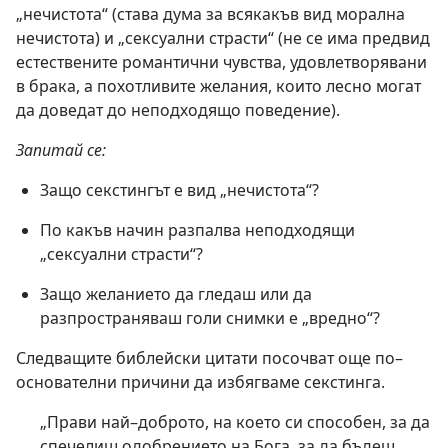
„нечистота“ (става дума за всякакъв вид морална
нечистота) и „сексуални страсти“ (не се има предвид
естествените романтични чувства, удовлетворявани
в брака, а похотливите желания, които лесно могат
да доведат до неподходящо поведение).
Запитай се:
Защо секстингът е вид „нечистота“?
По какъв начин разпалва неподходящи
„сексуални страсти“?
Защо желанието да гледаш или да
разпространяваш голи снимки е „вредно“?
Следващите библейски цитати посочват още по–
основателни причини да избягваме секстинга.
„Прави най–доброто, на което си способен, за да
спечелиш одобрението на Бога, за да бъдеш