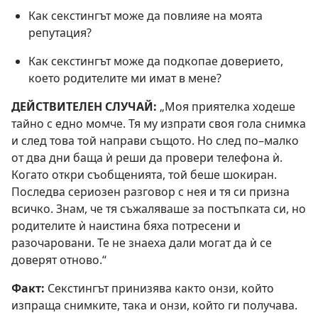
Как секстингът може да повлияе на моята
репутация?
Как секстингът може да подкопае доверието,
което родителите ми имат в мене?
ДЕЙСТВИТЕЛЕН СЛУЧАЙ:
„Моя приятелка ходеше
тайно с едно момче. Тя му изпрати своя гола снимка
и след това той направи същото. Но след по–малко
от два дни баща ѝ реши да провери телефона ѝ.
Когато откри съобщенията, той беше шокиран.
Последва сериозен разговор с нея и тя си призна
всичко. Знам, че тя съжаляваше за постъпката си, но
родителите ѝ наистина бяха потресени и
разочаровани. Те не знаеха дали могат да ѝ се
доверят отново.“
Факт:
Секстингът принизява както онзи, който
изпраща снимките, така и онзи, който ги получава.