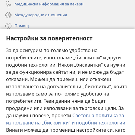
Медицинска информация за лекари
Международни отношения
Помощ
Настройки за поверителност
Дарения
(отваря
нов
За да осигурим по-голямо удобство на
прозорец)
потребителите, използваме „бисквитки“ и други
ОНЛАЙН БИБЛИОТЕКА „Стражева кула“
(отваря
подобни технологии. Някои „бисквитки“ са нужни,
нов
®
JW Hub
за да функционира сайтът ни, и не може да бъдат
прозорец)
(отваря
отказани. Можеш да приемеш или откажеш
нов
®
JW Library
прозорец)
използването на допълнителни „бисквитки“, които
използваме само за по-голямо удобство на
®
Watchtower Library
потребителите. Тези данни няма да бъдат
продадени или използвани за търговски цели. За
да научиш повече, прочети
Световна политика за
използване на „бисквитки“ и подобни технологии
.
Винаги можеш да промениш настройките си, като
Copyright
© 2026 Watch Tower Bible and Tract Society of Pennsylvania.