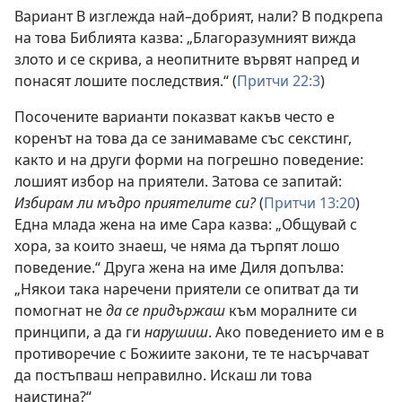
Вариант В изглежда най–добрият, нали? В подкрепа
на това Библията казва: „Благоразумният вижда
злото и се скрива, а неопитните вървят напред и
понасят лошите последствия.“ (
Притчи 22:3
)
Посочените варианти показват какъв често е
коренът на това да се занимаваме със секстинг,
както и на други форми на погрешно поведение:
лошият избор на приятели. Затова се запитай:
Избирам ли мъдро приятелите си?
(
Притчи 13:20
)
Една млада жена на име Сара казва: „Общувай с
хора, за които знаеш, че няма да търпят лошо
поведение.“ Друга жена на име Диля допълва:
„Някои така наречени приятели се опитват да ти
помогнат не
да се придържаш
към моралните си
принципи, а да ги
нарушиш
. Ако поведението им е в
противоречие с Божиите закони, те те насърчават
да постъпваш неправилно. Искаш ли това
наистина?“