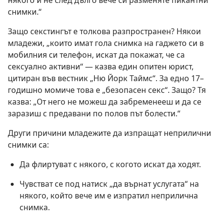
някого и не след дълго вече си разменяте пикантни
снимки.“
Защо секстингът е толкова разпространен? Някои
младежи, „които имат гола снимка на гаджето си в
мобилния си телефон, искат да покажат, че са
сексуално активни“ — казва един опитен юрист,
цитиран във вестник „Ню Йорк Таймс“. За едно 17–
годишно момиче това е „безопасен секс“. Защо? Тя
казва: „От него не можеш да забременееш и да се
заразиш с предавани по полов път болести.“
Други причини младежите да изпращат неприлични
снимки са:
Да флиртуват с някого, с когото искат да ходят.
Чувстват се под натиск „да върнат услугата“ на
някого, който вече им е изпратил неприлична
снимка.