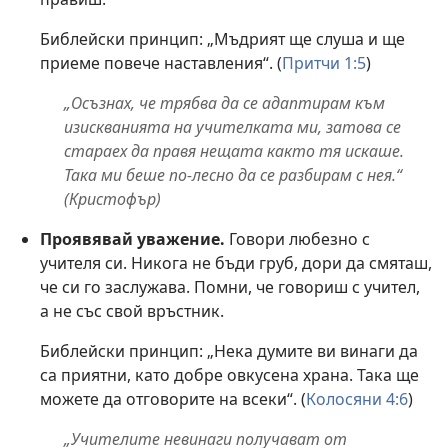
Библейски принцип: „Мъдрият ще слуша и ще
приеме повече наставления“. (
Притчи 1:5
)
„Осъзнах, че трябва да се адаптирам към
изискванията на учителката ми, затова се
стараех да правя нещата както тя искаше.
Така ми беше по-лесно да се разбирам с нея.“
(Кристофър)
Проявявай уважение.
Говори любезно с
учителя си. Никога не бъди груб, дори да смяташ,
че си го заслужава. Помни, че говориш с учител,
а не със свой връстник.
Библейски принцип: „Нека думите ви винаги да
са приятни, като добре овкусена храна. Така ще
можете да отговорите на всеки“. (
Колосяни 4:6
)
„Учителите невинаги получават от