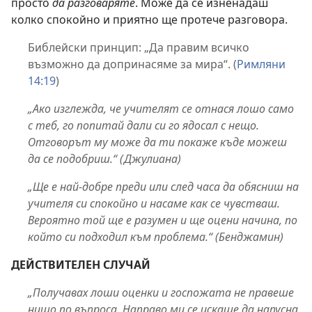
просто
да разговаряте
. Може да се изненадаш
колко спокойно и приятно ще протече разговора.
Библейски принцип: „Да правим всичко
възможно да допринасяме за мира“. (
Римляни
14:19
)
„Ако изглежда, че учителят се отнася лошо само
с теб, го попитай дали си го ядосал с нещо.
Отговорът му може да ти покаже къде можеш
да се подобриш.“ (Джулиана)
„Ще е най-добре преди или след часа да обясниш на
учителя си спокойно и насаме как се чувстваш.
Вероятно той ще е разумен и ще оцени начина, по
който си подходил към проблема.“ (Бенджамин)
ДЕЙСТВИТЕЛЕН СЛУЧАЙ
„Получавах лоши оценки и госпожата не правеше
нищо по въпроса. Направо ми се искаше да напусна