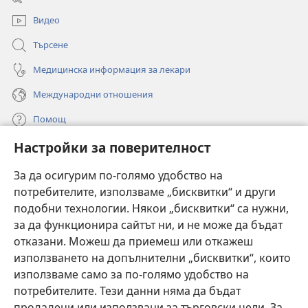
прозорец)
Видео
Търсене
Медицинска информация за лекари
Международни отношения
Помощ
Настройки за поверителност
Дарения
(отваря
нов
За да осигурим по-голямо удобство на
прозорец)
потребителите, използваме „бисквитки“ и други
ОНЛАЙН БИБЛИОТЕКА „Стражева кула“
(отваря
подобни технологии. Някои „бисквитки“ са нужни,
нов
®
JW Hub
за да функционира сайтът ни, и не може да бъдат
прозорец)
(отваря
отказани. Можеш да приемеш или откажеш
нов
®
JW Library
прозорец)
използването на допълнителни „бисквитки“, които
използваме само за по-голямо удобство на
®
Watchtower Library
потребителите. Тези данни няма да бъдат
продадени или използвани за търговски цели. За