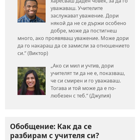
харесваш даден човек, за да го
уважаваш. Учителите
заслужават уважение. Дори
някой да не се държи особено
добре, може да постигнеш
много, ако проявяваш уважение. Може дори
да го накараш да се замисли за отношението
си.“ (Виктор)
„Ако си мил и учтив, дори
учителят ти да не е, показваш,
че си смирен и го уважаваш.
Тогава и той може да е по-
любезен с теб.“ (Джулия)
Обобщение: Как да се
разбирам с учителя си?