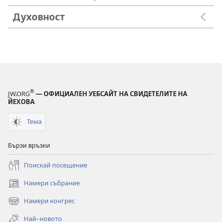
Духовност
®
JW.ORG
— ОФИЦИАЛЕН УЕБСАЙТ НА СВИДЕТЕЛИТЕ НА
ЙЕХОВА
Тема
Бързи връзки
Поискай посещение
Намери събрание
(отваря
нов
Намери конгрес
(отваря
прозорец)
нов
Най–новото