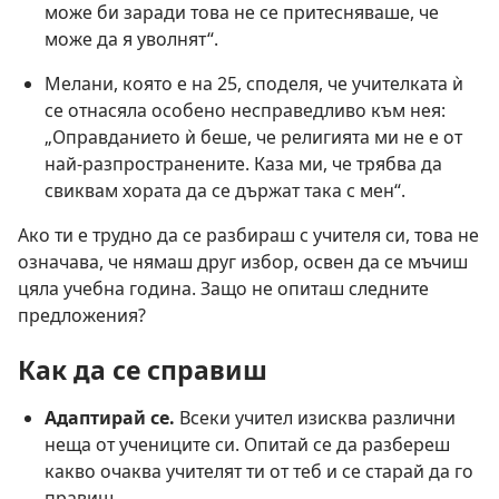
може би заради това не се притесняваше, че
може да я уволнят“.
Мелани, която е на 25, споделя, че учителката ѝ
се отнасяла особено несправедливо към нея:
„Оправданието ѝ беше, че религията ми не е от
най-разпространените. Каза ми, че трябва да
свиквам хората да се държат така с мен“.
Ако ти е трудно да се разбираш с учителя си, това не
означава, че нямаш друг избор, освен да се мъчиш
цяла учебна година. Защо не опиташ следните
предложения?
Как да се справиш
Адаптирай се.
Всеки учител изисква различни
неща от учениците си. Опитай се да разбереш
какво очаква учителят ти от теб и се старай да го
правиш.