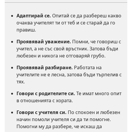
Адаптирай се.
Опитай се да разбереш какво
очаква учителят ти от теб и се старай да го
правиш.
Проявявай уважение.
Помни, че говориш с
учител, а не със свой връстник. Затова бъди
любезен и никога не отговаряй грубо.
Проявявай разбиране.
Работата на
учителите не е лесна, затова бъди търпелив с
тях.
Говори с родителите си.
Те имат много опит
в отношенията с хората.
Говори с учителя си.
По спокоен и любезен
начин помоли учителя си да ти помогне.
Помогни му да разбере, че искаш да