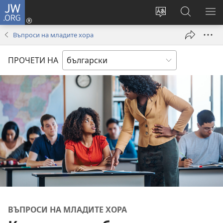
JW.ORG
Влез
(отваря
Смени
Търсене
ПО
нов
езика
в
МЕ
Въпроси на младите хора
прозорец)
на
JW.ORG
сайта
ПРОЧЕТИ НА
ВЪПРОСИ НА МЛАДИТЕ ХОРА