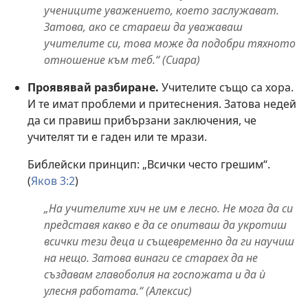
учениците уважението, което заслужават.
Затова, ако се стараеш да уважаваш
учителите си, това може да подобри тяхното
отношение към теб.“ (Сиара)
Проявявай разбиране.
Учителите също са хора.
И те имат проблеми и притеснения. Затова недей
да си правиш прибързани заключения, че
учителят ти е гаден или те мрази.
Библейски принцип: „Всички често грешим“.
(
Яков 3:2
)
„На учителите хич не им е лесно. Не мога да си
представя какво е да се опитваш да укротиш
всички тези деца и същевременно да ги научиш
на нещо. Затова винаги се стараех да не
създавам главоболия на госпожата и да ѝ
улесня работата.“ (Алексис)