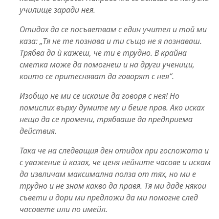
училище заради нея.
Отидох да се посъветвам с един учител и той ми
каза: „Тя не те познава и ти също не я познаваш.
Трябва да ѝ кажеш, че ти е трудно. В крайна
сметка може да помогнеш и на други ученици,
които се притесняват да говорят с нея“.
Изобщо не ми се искаше да говоря с нея! Но
помислих върху думите му и беше прав. Ако исках
нещо да се промени, трябваше да предприема
действия.
Така че на следващия ден отидох при госпожата и
с уважение ѝ казах, че ценя нейните часове и искам
да извличам максимална полза от тях, но ми е
трудно и не знам какво да правя. Тя ми даде някои
съвети и дори ми предложи да ми помогне след
часовете или по имейл.