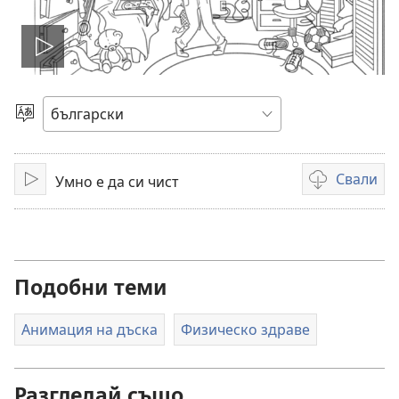
Пусни
видео
Избери
език
Свали
Умно е да си чист
Пусни
Опции
за
сваляне
на
видеоклипов
Подобни теми
Анимация на дъска
Физическо здраве
Разгледай също