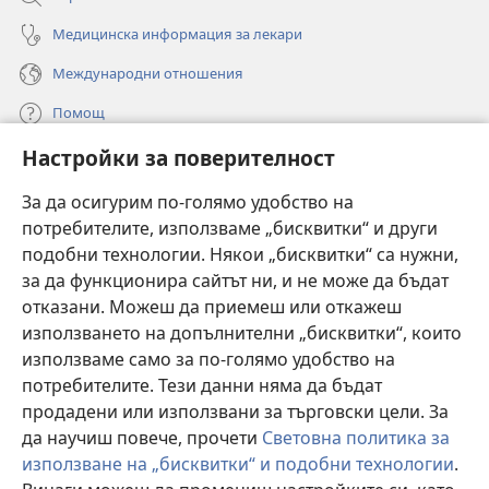
Медицинска информация за лекари
Международни отношения
Помощ
Настройки за поверителност
Дарения
(отваря
нов
За да осигурим по-голямо удобство на
прозорец)
потребителите, използваме „бисквитки“ и други
ОНЛАЙН БИБЛИОТЕКА „Стражева кула“
(отваря
подобни технологии. Някои „бисквитки“ са нужни,
нов
®
JW Hub
за да функционира сайтът ни, и не може да бъдат
прозорец)
(отваря
отказани. Можеш да приемеш или откажеш
нов
®
JW Library
прозорец)
използването на допълнителни „бисквитки“, които
използваме само за по-голямо удобство на
®
Watchtower Library
потребителите. Тези данни няма да бъдат
продадени или използвани за търговски цели. За
да научиш повече, прочети
Световна политика за
използване на „бисквитки“ и подобни технологии
.
Copyright
© 2026 Watch Tower Bible and Tract Society of Pennsylvania.