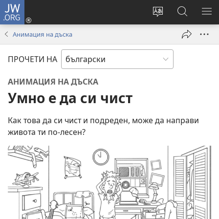
JW.ORG
Влез
(отваря
Смени
Търсене
ПО
нов
езика
в
МЕ
Анимация на дъска
прозорец)
на
JW.ORG
сайта
ПРОЧЕТИ НА
АНИМАЦИЯ НА ДЪСКА
Умно е да си чист
Как това да си чист и подреден, може да направи
живота ти по-лесен?