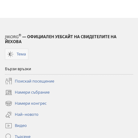
®
JW.ORG
— ОФИЦИАЛЕН УЕБСАЙТ НА СВИДЕТЕЛИТЕ НА
ЙЕХОВА
Тема
Бързи връзки
Поискай посещение
Намери събрание
(отваря
нов
Намери конгрес
(отваря
прозорец)
нов
Най–новото
прозорец)
Видео
Търсене