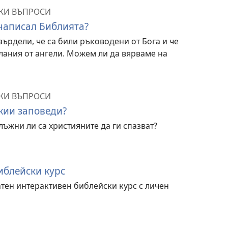
КИ ВЪПРОСИ
 написал Библията?
върдели, че са били ръководени от Бога и че
лания от ангели. Можем ли да вярваме на
КИ ВЪПРОСИ
жии заповеди?
лъжни ли са християните да ги спазват?
блейски курс
атен интерактивен библейски курс с личен