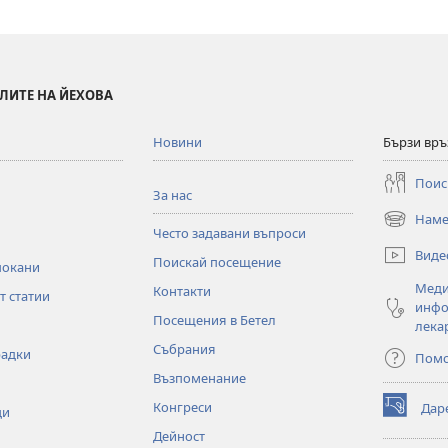
ЛИТЕ НА ЙЕХОВА
Новини
Бързи връ
Поис
За нас
Наме
(отваря
Често задавани въпроси
нов
Виде
Поискай посещение
прозорец)
покани
Меди
Контакти
т статии
инфо
Посещения в Бетел
лека
Събрания
радки
Пом
Възпоменание
Конгреси
Дар
ци
(отваря
нов
Дейност