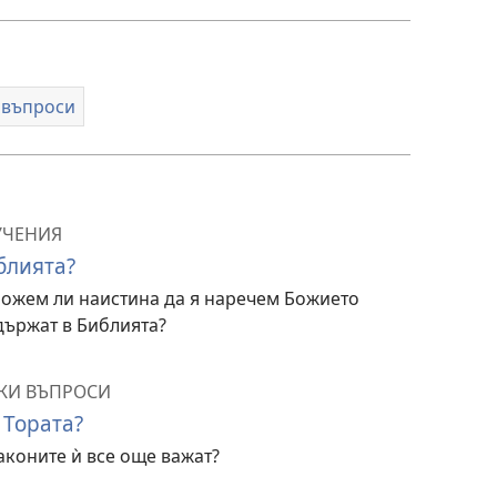
 въпроси
УЧЕНИЯ
блията?
можем ли наистина да я наречем Божието
държат в Библията?
КИ ВЪПРОСИ
 Тората?
аконите ѝ все още важат?