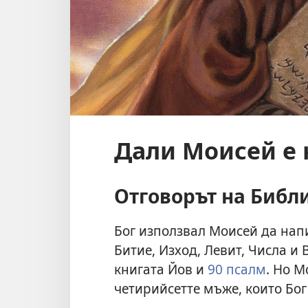
Дали Моисей е 
Отговорът на Библ
Бог използвал Моисей да нап
Битие, Изход, Левит, Числа и
книгата Йов и
90 псалм
. Но М
четирийсетте мъже, които Бо