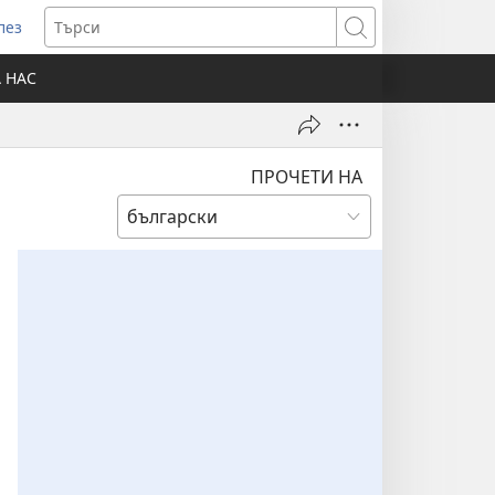
лез
отваря
Търси
ов
А НАС
розорец)
ПРОЧЕТИ НА