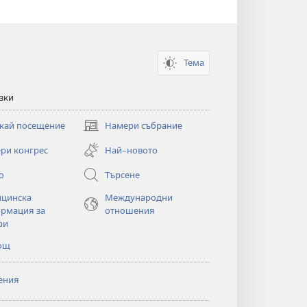
Тема
зки
кай посещение
Намери събрание
(отваря
нов
ри конгрес
Най–новото
прозорец)
о
Търсене
цинска
Международни
рмация за
отношения
ри
ощ
ения