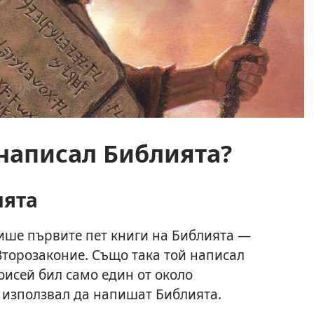
написал Библията?
ията
ише първите пет книги на Библията —
 Второзаконие. Също така той написал
оисей бил само един от около
г използвал да напишат Библията.