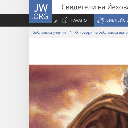
JW.ORG
Свидетели на Йехов
НАЧАЛО
БИБЛЕЙСК
Библейски учения
Отговори на библейски въпр