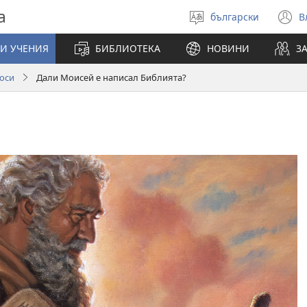
а
български
В
Избери
(
език
н
И УЧЕНИЯ
БИБЛИОТЕКА
НОВИНИ
З
п
оси
Дали Моисей е написал Библията?