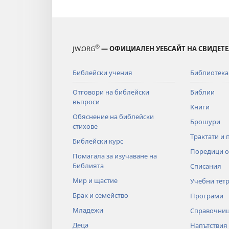
®
JW.ORG
— ОФИЦИАЛЕН УЕБСАЙТ НА СВИДЕТЕ
Библейски учения
Библиотека
Отговори на библейски
Библии
въпроси
Книги
Обяснение на библейски
Брошури
стихове
Трактати и 
Библейски курс
Поредици о
Помагала за изучаване на
Библията
Списания
Мир и щастие
Учебни тет
Брак и семейство
Програми
Младежи
Справочни
Деца
Напътствия