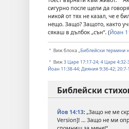
b
сигурно после щели да говоря
никой от тях не казал, че е 
нещо. Защо? Защото, както уч
сякаш в дълбок „сън“. (
Йоан 1
Виж блока „
Библейски термини н
a
Виж
3 Царе 17:17-24;
4 Царе 4:32-
b
Йоан 11:38-44
;
Деяния 9:36-42;
20:7-
Библейски стихов
Йов 14:13
:
„Защо не ме ск
Version]! ... Защо не ми о
спомниш за мене!“