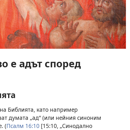
о е адът според
ията
на Библията, като например
ват думата „ад“ (или нейния синоним
. (
Псалм 16:10
[15:10, „Синодално