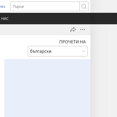
лез
отваря
Търси
ов
А НАС
розорец)
ПРОЧЕТИ НА