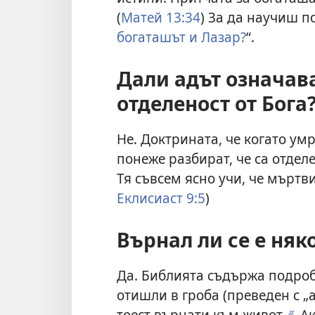
(
Матей 13:34
) За да научиш по
богаташът и Лазар?
“.
Дали адът означав
отделеност от Бога
Не. Доктрината, че когато умр
понеже разбират, че са отдел
Тя съвсем ясно учи, че мъртви
Еклисиаст 9:5
)
Върнал ли се е няк
Да. Библията съдържа подроб
отишли в гроба (преведен с „
тоест върнати към живот.
Ак