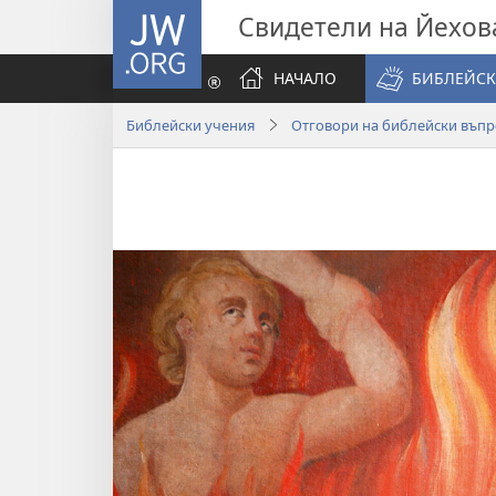
JW.ORG
Свидетели на Йехов
НАЧАЛО
БИБЛЕЙСК
Библейски учения
Отговори на библейски въпр