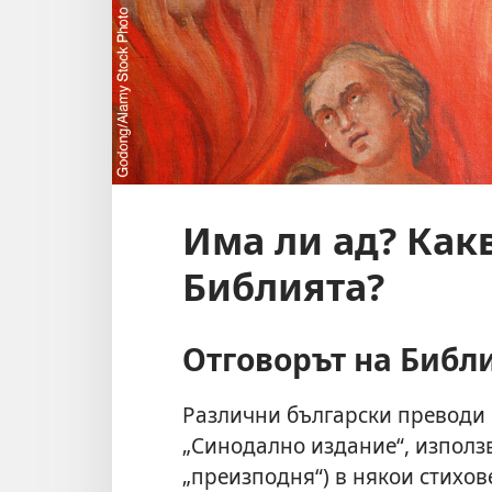
Има ли ад? Какв
Библията?
Отговорът на Библ
Различни български преводи 
„Синодално издание“, използ
„преизподня“) в някои стихове