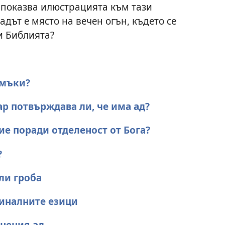
о показва илюстрацията към тази
 адът е място на вечен огън, където се
чи Библията?
 мъки?
ар потвърждава ли, че има ад?
ие поради отделеност от Бога?
?
ли гроба
иналните езици
гнения ад