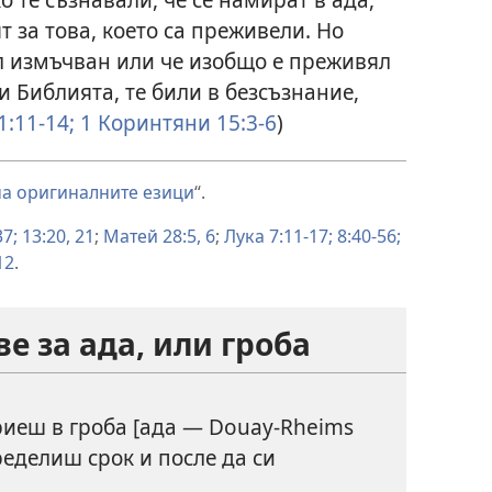
т за това, което са преживели. Но
бил измъчван или че изобщо е преживял
и Библията, те били в безсъзнание,
1:11-14;
1 Коринтяни 15:3-6
)
а оригиналните езици
“.
37;
13:20, 21
;
Матей 28:5, 6
;
Лука 7:11-17;
8:40-56;
12
.
е за ада, или гроба
риеш в гроба [ада — Douay-Rheims
пределиш срок и после да си