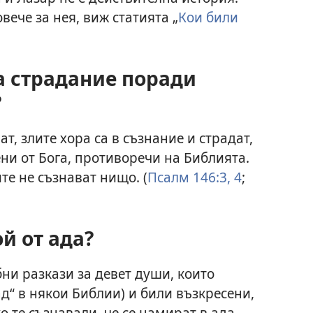
вече за нея, виж статията „
Кои били
а страдание поради
?
ат, злите хора са в съзнание и страдат,
ени от Бога, противоречи на Библията.
те не съзнават нищо. (
Псалм 146:3, 4
;
ой от ада?
ни разкази за девет души, които
ад“ в някои Библии) и били възкресени,
о те съзнавали, че се намират в ада,