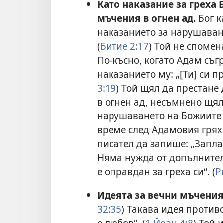
Като наказание за греха 
мъчения в огнен ад.
Бог к
наказанието за нарушаван
(
Битие 2:17
) Той не спомен
По-късно, когато Адам съг
наказанието му: „[Ти] си п
3:19
) Той щял да престане
в огнен ад, несъмнено щял
нарушаването на Божиите 
време след Адамовия грях
писател да запише: „Запла
Няма нужда от допълнител
е оправдан за греха си“. (
Р
Идеята за вечни мъчения 
32:35
) Такава идея против
е любов“. (
1 Йоан 4:8
) Той 