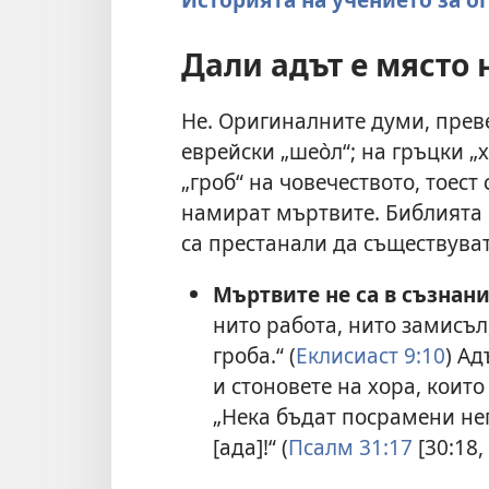
Дали адът е място 
Не. Оригиналните думи, преве
еврейски „шео̀л“; на гръцки „х
„гроб“ на човечеството, тоест
намират мъртвите. Библията по
са престанали да съществуват
Мъртвите не са в съзнани
нито работа, нито замисъл
гроба.“ (
Еклисиаст 9:10
) Ад
и стоновете на хора, които
„Нека бъдат посрамени не
[ада]!“ (
Псалм 31:17
[30:18,