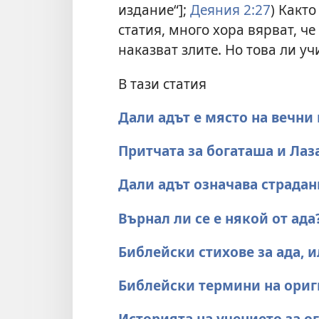
издание“];
Деяния 2:27
) Какт
статия, много хора вярват, че
наказват злите. Но това ли у
В тази статия
Дали адът е място на вечни
Притчата за богаташа и Лаз
Дали адът означава страдан
Върнал ли се е някой от ада
Библейски стихове за ада, и
Библейски термини на ориг
Историята на учението за о