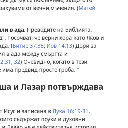
трахуваме от вечни мъчения. (
Матей
ли в ада.
Преводите на Библията,
“, посочват, че верни хора като Яков и
да. (
Битие 37:35
;
Йов 14:13
) Дори за
бил в ада между смъртта и
2:31, 32
) Очевидно, когато в тези
се има предвид просто гроба.
a
аша и Лазар потвърждава
т Исус и записана в
Лука 16:19-31
.
които съдържат поуки и духовни
 и Лазар не е действителна история.