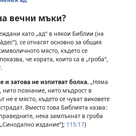
на вечни мъки?
ждани като „ад“ в някои Библии (на
а̀дес“), се отнасят основно за общия
 символичното място, където се
казва, че хората, които са в „гроба“,
.
е и затова не изпитват болка.
„Няма
, нито познание, нито мъдрост в
ът не е място, където се чуват виковете
 страдат. Вместо това Библията казва:
праведните, нека замлъкнат в гроба
 „Синодално издание“];
115:17
)