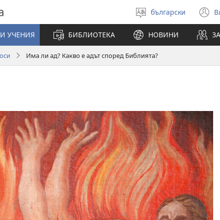
а
български
В
Избери
(
език
н
И УЧЕНИЯ
БИБЛИОТЕКА
НОВИНИ
З
п
оси
Има ли ад? Какво е адът според Библията?