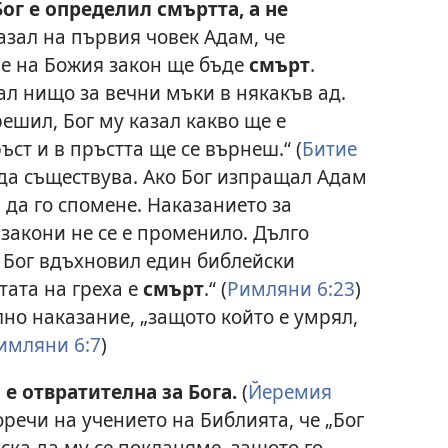
Бог е определил смъртта, а не
азал на първия човек Адам, че
е на Божия закон ще бъде
смърт
.
ал нищо за вечни мъки в някакъв ад.
решил, Бог му казал какво ще е
ръст и в пръстта ще се върнеш.“ (
Битие
 да съществува. Ако Бог изпращал Адам
 да го спомене. Наказанието за
закони не се е променило. Дълго
 Бог вдъхновил един библейски
тата на греха е
смърт
.“ (
Римляни 6:23
)
но наказание, „защото който е умрял,
имляни 6:7
)
е отвратителна за Бога.
(
Йеремия
оречи на учението на Библията, че „Бог
иска да му се покланяме, защото го