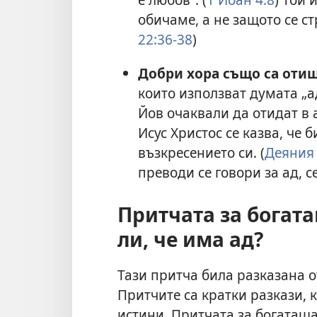
обичаме, а не защото се с
22:36-38
)
Добри хора също са отиш
които използват думата „ад
Йов очаквали да отидат в а
Исус Христос се казва, че 
възкресението си. (
Деяния 
преводи се говори за ад, 
Притчата за богат
ли, че има ад?
Тази притча била разказана о
Притчите са кратки разкази, 
истини. Притчата за богаташа