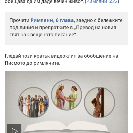
обещава да им даде вечен живот. (
Римляни 6:22
)
Прочети
Римляни, 6 глава
, заедно с бележките
под линия и препратките в „Превод на новия
свят на Свещеното писание“.
Гледай този кратък видеоклип за обобщение на
Писмото до римляните.