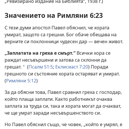
„Ревизирано издание на Библията“, 1938 г.)
Значението на Римляни 6:23
С тези думи апостол Павел обяснил, че хората
умират, защото са грешни. Бог обаче обещава на
верните си поклонници чудесен дар — вечен живот.
„Заплатата на греха е смърт.“
Всички хора се
раждат несъвършени и затова са склонни да
грешат.
(
Псалм 51:5
;
Еклисиаст 7:20
) Поради
a
грешното си състояние хората остаряват и умират.
(
Римляни 5:12
)
За да обясни това, Павел сравнил греха с господар,
който плаща заплати. Както работникът очаква
заплата за труда си, така и хората могат да очакват,
че ще умрат заради несъвършенството си.
Но Павел обяснил също, че човек, „който е умрял, е