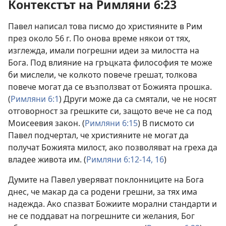
Контекстът на Римляни 6:23
Павел написал това писмо до християните в Рим
през около 56 г. По онова време някои от тях,
изглежда, имали погрешни идеи за милостта на
Бога. Под влияние на гръцката философия те може
би мислели, че колкото повече грешат, толкова
повече могат да се възползват от Божията прошка.
(
Римляни 6:1
) Други може да са смятали, че не носят
отговорност за грешките си, защото вече не са под
Моисеевия закон. (
Римляни 6:15
) В писмото си
Павел подчертал, че християните не могат да
получат Божията милост, ако позволяват на греха да
владее живота им. (
Римляни 6:12-14,
16
)
Думите на Павел уверяват поклонниците на Бога
днес, че макар да са родени грешни, за тях има
надежда. Ако спазват Божиите морални стандарти и
не се поддават на погрешните си желания, Бог