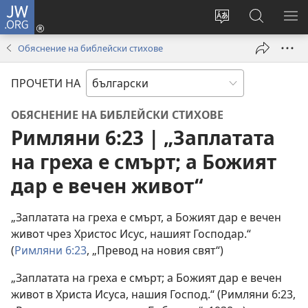
JW.ORG
Влез
(отваря
Смени
Търсене
ПО
нов
езика
в
МЕ
Обяснение на библейски стихове
прозорец)
на
JW.ORG
сайта
ПРОЧЕТИ НА
ОБЯСНЕНИЕ НА БИБЛЕЙСКИ СТИХОВЕ
Римляни 6:23 | „Заплатата
на греха е смърт; а Божият
дар е вечен живот“
„Заплатата на греха е смърт, а Божият дар е вечен
живот чрез Христос Исус, нашият Господар.“
(
Римляни 6:23
, „Превод на новия свят“)
„Заплатата на греха е смърт; а Божият дар е вечен
живот в Христа Исуса, нашия Господ.“ (Римляни 6:23,