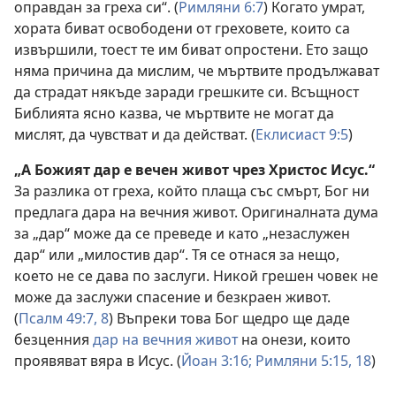
оправдан за греха си“. (
Римляни 6:7
) Когато умрат,
хората биват освободени от греховете, които са
извършили, тоест те им биват опростени. Ето защо
няма причина да мислим, че мъртвите продължават
да страдат някъде заради грешките си. Всъщност
Библията ясно казва, че мъртвите не могат да
мислят, да чувстват и да действат. (
Еклисиаст 9:5
)
„А Божият дар е вечен живот чрез Христос Исус.“
За разлика от греха, който плаща със смърт, Бог ни
предлага дара на вечния живот. Оригиналната дума
за „дар“ може да се преведе и като „незаслужен
дар“ или „милостив дар“. Тя се отнася за нещо,
което не се дава по заслуги. Никой грешен човек не
може да заслужи спасение и безкраен живот.
(
Псалм 49:7, 8
) Въпреки това Бог щедро ще даде
безценния
дар на вечния живот
на онези, които
проявяват вяра в Исус. (
Йоан 3:16;
Римляни 5:15,
18
)