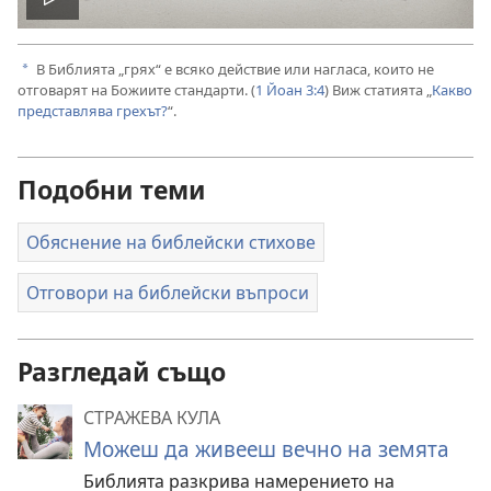
Пусни
видео
В Библията „грях“ е всяко действие или нагласа, които не
a
отговарят на Божиите стандарти. (
1 Йоан 3:4
) Виж статията „
Какво
представлява грехът?
“.
Подобни теми
Обяснение на библейски стихове
Отговори на библейски въпроси
Разгледай също
СТРАЖЕВА КУЛА
Можеш да живееш вечно на земята
Библията разкрива намерението на