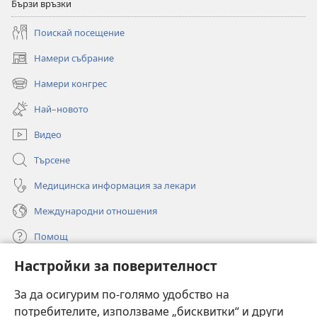
Бързи връзки
Поискай посещение
Намери събрание
(отваря
нов
Намери конгрес
(отваря
прозорец)
нов
Най–новото
прозорец)
Видео
Търсене
Медицинска информация за лекари
Международни отношения
Помощ
Настройки за поверителност
Дарения
(отваря
нов
За да осигурим по-голямо удобство на
прозорец)
потребителите, използваме „бисквитки“ и други
ОНЛАЙН БИБЛИОТЕКА „Стражева кула“