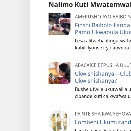
Nalimo Kuti Mwatemwak
AMEPUSHO AYO BAIBO Y
Finshi Baibolo Ilan
Pamo Ukwabula Ukuu
Lesa alitweba ifingatwa
kabili lyonse ifyo atweb
ABACAICE BEPUSHA UKU
Ukwishishanya—Ulubal
Ukwishishanya?
Bushe ufwile ukutwalila 
cipande kuti ca kwafwa u
PA NTE SHA KWA YEHOVA
Lombeni Ukumutanda
Lanshanyeni icipusho ca m