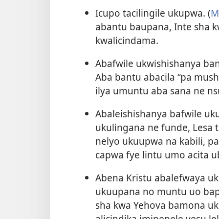
Icupo tacilingile ukupwa. (
M
abantu baupana, Inte sha 
kwalicindama.
Abafwile ukwishishanya ba
Aba bantu abacila “pa mush
ilya umuntu aba sana ne n
Abaleishishanya bafwile u
ukulingana ne funde, Lesa
nelyo ukuupwa na kabili, p
capwa fye lintu umo acita u
Abena Kristu abalefwaya uk
ukuupana no muntu uo bap
sha kwa Yehova bamona ukut
alicindika imipepele yesu 