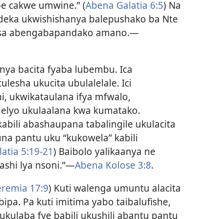
pe cakwe umwine.” (
Abena Galatia 6:5
) Na
ndeka ukwishishanya balepushako ba Nte
esa abengabapandako amano.—
anya bacita fyaba lubembu. Ica
lesha ukucita ubulalelale. Ici
, ukwikataulana ifya mfwalo,
elyo ukulaalana kwa kumatako.
kabili abashaupana tabalingile ukulacita
una pantu uku “kukowela” kabili
atia 5:19-21
) Baibolo yalikaanya ne
ashi lya nsoni.”—
Abena Kolose 3:8
.
eremia 17:9
) Kuti walenga umuntu alacita
libipa. Pa kuti imitima yabo taibalufishe,
 ukulaba fye babili ukushili abantu pantu