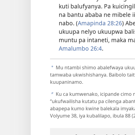
kuti balufyanya. Pa kuicing
na bantu ababa ne mibele 
nabo. (
Amapinda 28:26
) Ab
ukuupa nelyo ukuupwa balis
muntu pa intaneti, maka 
Amalumbo 26:4
.
Mu ntambi shimo abalefwaya ukuup
a
tamwaba ukwishishanya. Baibolo taitw
kuupaninamo.
Ku ca kumwenako, icipande cimo mu
b
“ukufwailisha kutatu pa cilenga aba
abapepa kumo kwine balekala imyaka i
Volyume 38, iya kubalilapo, ibula 88 (