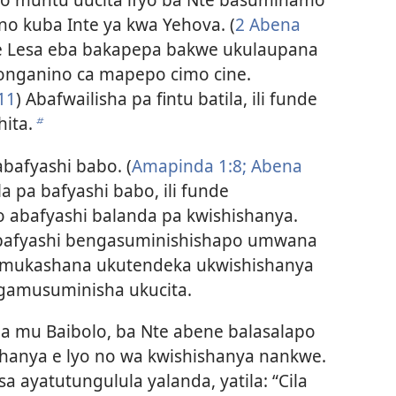
 no kuba Inte ya kwa Yehova. (
2 Abena
le Lesa eba bakapepa bakwe ukulaupana
longanino ca mapepo cimo cine.
11
) Abafwailisha pa fintu batila, ili funde
hita.
b
bafyashi babo. (
Amapinda 1:8;
Abena
a pa bafyashi babo, ili funde
o abafyashi balanda pa kwishishanya.
bafyashi bengasuminishishapo umwana
mukashana ukutendeka ukwishishanya
engamusuminisha ukucita.
 mu Baibolo, ba Nte abene balasalapo
hanya e lyo no wa kwishishanya nankwe.
sa ayatutungulula yalanda, yatila: “Cila