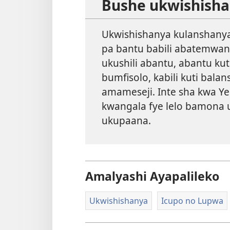
Bushe ukwishisha
Ukwishishanya kulanshanya 
pa bantu babili abatemwana
ukushili abantu, abantu ku
bumfisolo, kabili kuti bal
amameseji. Inte sha kwa Y
kwangala fye lelo bamona u
ukupaana.
Amalyashi Ayapalileko
Ukwishishanya
Icupo no Lupwa