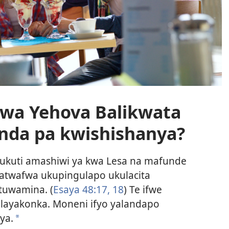
kwa Yehova Balikwata
nda pa kwishishanya?
ukuti amashiwi ya kwa Lesa na mafunde
yatwafwa ukupingulapo ukulacita
atuwamina. (
Esaya 48:17, 18
) Te ifwe
ulayakonka. Moneni ifyo yalandapo
ya.
a