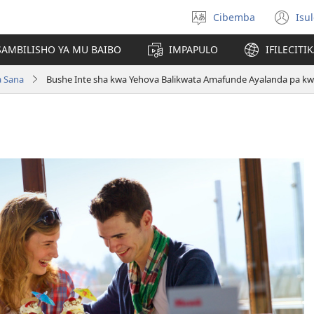
Cibemba
Isu
Saleni
(y
ululimi
na
AMBILISHO YA MU BAIBO
IMPAPULO
IFILECITI
im
 Sana
Bushe Inte sha kwa Yehova Balikwata Amafunde Ayalanda pa kw