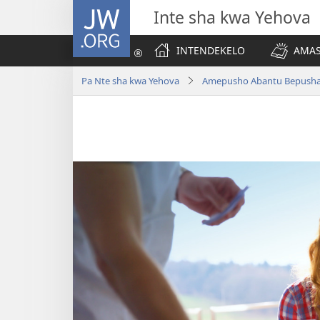
JW.ORG
Inte sha kwa Yehova
INTENDEKELO
AMAS
Pa Nte sha kwa Yehova
Amepusho Abantu Bepusha