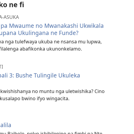
o ne fi
A-ASUKA
da pa Mwaume no Mwanakashi Ukwikala
pana Ukulingana ne Funde?
fwa nga tulefwaya ukuba ne nsansa mu lupwa,
a filalenga abafikonka ukunonkelamo.
TI
i 3: Bushe Tulingile Ukuleka
ukwishishanya no muntu nga uletwishika? Cino
kusalapo bwino ifyo wingacita.
lila
u Baibolo, nelyo ishibilenipo na fimbi pa Nte