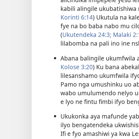
kabili alingile ukubatishiwa
Korinti 6:14
) Ukutula na ka
fye na bo baba nabo mu ci
(
Ukutendeka 24:3;
Malaki 2:
lilabomba na pali ino ine ns
Abana balingile ukumfwila a
Kolose 3:20
) Ku bana abekal
lilesanshamo ukumfwila ify
Pamo nga umushinku uo a
wabo umulumendo nelyo u
e lyo ne fintu fimbi ifyo b
Ukukonka aya mafunde yaba
ilyo bengatendeka ukwishis
Ifi e fyo amashiwi ya kwa Le