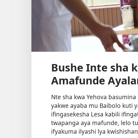
Bushe Inte sha 
Amafunde Ayala
Nte sha kwa Yehova basumina 
yakwe ayaba mu Baibolo kuti 
ifingasekesha Lesa kabili ifing
twapanga aya mafunde, lelo t
ifyakuma ilyashi lya kwishishan