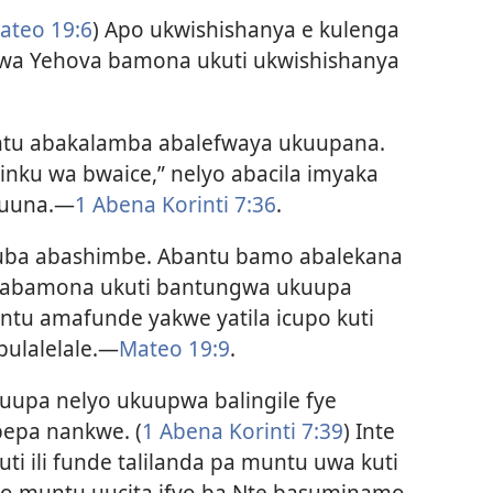
ateo 19:6
) Apo ukwishishanya e kulenga
kwa Yehova bamona ukuti ukwishishanya
ntu abakalamba abalefwaya ukuupana.
inku wa bwaice,” nelyo abacila imyaka
suuna.—
1 Abena Korinti 7:36
.
kuba abashimbe. Abantu bamo abalekana
 tabamona ukuti bantungwa ukuupa
antu amafunde yakwe yatila icupo kuti
bulalelale.—
Mateo 19:9
.
uupa nelyo ukuupwa balingile fye
epa nankwe. (
1 Abena Korinti 7:39
) Inte
i ili funde talilanda pa muntu uwa kuti
lelo muntu uucita ifyo ba Nte basuminamo