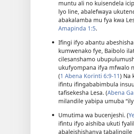
muntu ali no kuisendela ici
lyo line, abalefwaya ukute
abakalamba mu fya kwa L
Amapinda 1:5
.
Ifingi ifyo abantu abeshish
kumwenako fye, Baibolo ilatu
cilesanshamo ubupulumushi
ukufyompana ifya mfwalo n
(
1 Abena Korinti 6:9-11
) Na 
ifintu ifingababimbula insu
tafisekesha Lesa. (
Abena Gal
milandile yabipa umuba “ily
Umutima wa bucenjeshi. (
Y
ifintu ifyo aishiba ukuti fya
abaleishishanya tabalingile