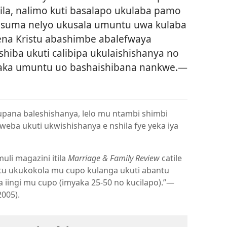
ilila, nalimo kuti basalapo ukulaba pamo
iisuma nelyo ukusala umuntu uwa kulaba
ena Kristu abashimbe abalefwaya
hiba ukuti calibipa ukulaishishanya no
maka umuntu uo bashaishibana nankwe.—
ana baleshishanya, lelo mu ntambi shimbi
eba ukuti ukwishishanya e nshila fye yeka iya
li magazini itila
Marriage & Family Review
catile
ntu ukukokola mu cupo kulanga ukuti abantu
ingi mu cupo (imyaka 25-​50 no kucilapo).”​—
2005).