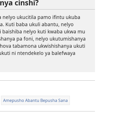
nya cinshi?
nelyo ukucitila pamo ifintu ukuba
. Kuti baba ukuli abantu, nelyo
ti baishiba nelyo kuti kwaba ukwa mu
anshanya pa foni, nelyo ukutumishanya
ehova tabamona ukwishishanya ukuti
kuti ni ntendekelo ya balefwaya
Amepusho Abantu Bepusha Sana