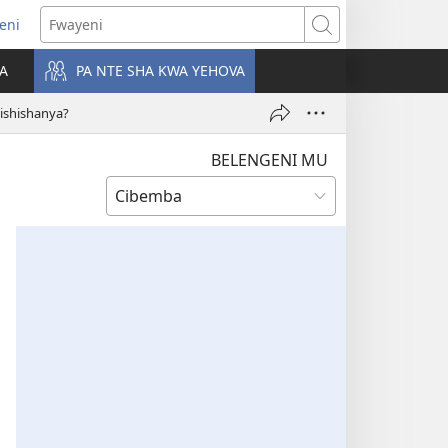
leni
alaisula
Fwayeni
KA
PA NTE SHA KWA YEHOVA
bi)
ishishanya?
BELENGENI MU