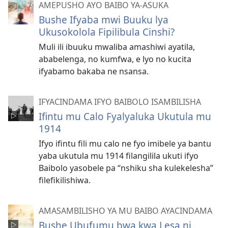
AMEPUSHO AYO BAIBO YA-ASUKA
Bushe Ifyaba mwi Buuku lya
Ukusokolola Fipilibula Cinshi?
Muli ili ibuuku mwaliba amashiwi ayatila,
ababelenga, no kumfwa, e lyo no kucita
ifyabamo bakaba ne nsansa.
IFYACINDAMA IFYO BAIBOLO ISAMBILISHA
Ifintu mu Calo Fyalyaluka Ukutula mu
1914
Ifyo ifintu fili mu calo ne fyo imibele ya bantu
yaba ukutula mu 1914 filangilila ukuti ifyo
Baibolo yasobele pa “nshiku sha kulekelesha”
filefikilishiwa.
AMASAMBILISHO YA MU BAIBO AYACINDAMA
Bushe Ubufumu bwa kwa Lesa ni