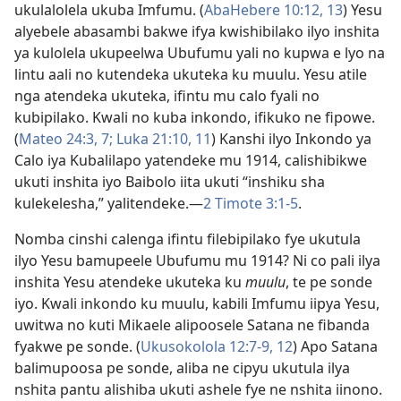
ukulalolela ukuba Imfumu. (
AbaHebere 10:12, 13
) Yesu
alyebele abasambi bakwe ifya kwishibilako ilyo inshita
ya kulolela ukupeelwa Ubufumu yali no kupwa e lyo na
lintu aali no kutendeka ukuteka ku muulu. Yesu atile
nga atendeka ukuteka, ifintu mu calo fyali no
kubipilako. Kwali no kuba inkondo, ifikuko ne fipowe.
(
Mateo 24:3,
7;
Luka 21:10, 11
) Kanshi ilyo Inkondo ya
Calo iya Kubalilapo yatendeke mu 1914, calishibikwe
ukuti inshita iyo Baibolo iita ukuti “inshiku sha
kulekelesha,” yalitendeke.—
2 Timote 3:1-5
.
Nomba cinshi calenga ifintu filebipilako fye ukutula
ilyo Yesu bamupeele Ubufumu mu 1914? Ni co pali ilya
inshita Yesu atendeke ukuteka ku
muulu
, te pe sonde
iyo. Kwali inkondo ku muulu, kabili Imfumu iipya Yesu,
uwitwa no kuti Mikaele alipoosele Satana ne fibanda
fyakwe pe sonde. (
Ukusokolola 12:7-9,
12
) Apo Satana
balimupoosa pe sonde, aliba ne cipyu ukutula ilya
nshita pantu alishiba ukuti ashele fye ne nshita iinono.