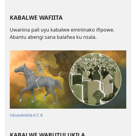
KABALWE WAFIITA
Uwanina pali uyu kabalwe emininako ifipowe.
Abantu abengi sana balafwa ku nsala.
Ukusokolola 6:7, 8
KABALWE WABUTULUKILA