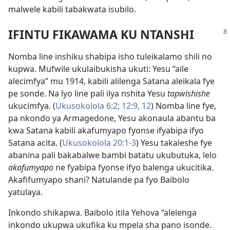
malwele kabili tabakwata isubilo.
IFINTU FIKAWAMA KU NTANSHI
Nomba line inshiku shabipa isho tuleikalamo shili no
kupwa. Mufwile ukulaibukisha ukuti: Yesu “aile
alecimfya” mu 1914, kabili alilenga Satana aleikala fye
pe sonde. Na lyo line pali ilya nshita Yesu
tapwishishe
ukucimfya. (
Ukusokolola 6:2;
12:9,
12
) Nomba line fye,
pa nkondo ya Armagedone, Yesu akonaula abantu ba
kwa Satana kabili akafumyapo fyonse ifyabipa ifyo
Satana acita. (
Ukusokolola 20:1-3
) Yesu takaleshe fye
abanina pali bakabalwe bambi batatu ukubutuka, lelo
akafumyapo
ne fyabipa fyonse ifyo balenga ukucitika.
Akafifumyapo shani? Natulande pa fyo Baibolo
yatulaya.
Inkondo shikapwa. Baibolo itila Yehova “alelenga
inkondo ukupwa ukufika ku mpela sha pano isonde.