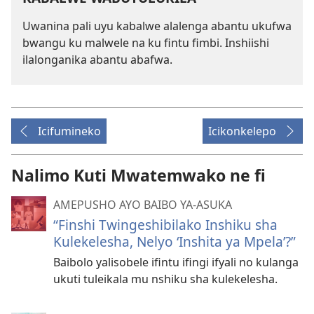
Uwanina pali uyu kabalwe alalenga abantu ukufwa
bwangu ku malwele na ku fintu fimbi. Inshiishi
ilalonganika abantu abafwa.
Icifumineko
Icikonkelepo
Nalimo Kuti Mwatemwako ne fi
AMEPUSHO AYO BAIBO YA-ASUKA
“Finshi Twingeshibilako Inshiku sha
Kulekelesha, Nelyo ‘Inshita ya Mpela’?”
Baibolo yalisobele ifintu ifingi ifyali no kulanga
ukuti tuleikala mu nshiku sha kulekelesha.