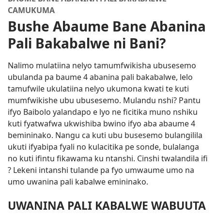
CAMUKUMA
Bushe Abaume Bane Abanina
Pali Bakabalwe ni Bani?
Nalimo mulatiina nelyo tamumfwikisha ubusesemo
ubulanda pa baume 4 abanina pali bakabalwe, lelo
tamufwile ukulatiina nelyo ukumona kwati te kuti
mumfwikishe ubu ubusesemo. Mulandu nshi? Pantu
ifyo Baibolo yalandapo e lyo ne ficitika muno nshiku
kuti fyatwafwa ukwishiba bwino ifyo aba abaume 4
bemininako. Nangu ca kuti ubu busesemo bulangilila
ukuti ifyabipa fyali no kulacitika pe sonde, bulalanga
no kuti ifintu fikawama ku ntanshi. Cinshi twalandila ifi
? Lekeni intanshi tulande pa fyo umwaume umo na
umo uwanina pali kabalwe emininako.
UWANINA PALI KABALWE WABUUTA