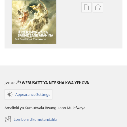
Inshila
Inshila
sha
sha
kukopolwelamo
kukopolwel
impapulo
impapulo
sha
sha
pa
kukutikako
kompyuta
ULUPUNGU
ULUPUNGU
LWA
LWA
KWA
KWA
KALINDA
KALINDA
Ifyo
®
JW.ORG
/ WEBUSAITI YA NTE SHA KWA YEHOVA
Ifyo
Icimonwa
Icimonwa
ca
Appearance Settings
ca
Baume
Baume
Bane
Amalinki ya Kumutwala Bwangu apo Mulefwaya
Bane
Abanina
Abanina
Pali
Lombeni Ukumutandalila
Pali
Bakabalwe