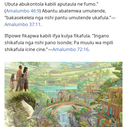
Ubuta abukontola kabili aputaula ne fumo.”
(
Amalumbo 46:9
) Abantu abatemwa umutende,
“bakasekelela nga nshi pantu umutende ukafula.”—
Amalumbo 37:11
.
Ifipowe fikapwa kabili ifya kulya fikafula. “Ingano
shikafula nga nshi pano isonde; Pa muulu wa mpili
shikafula icine cine.”—
Amalumbo 72:16
.