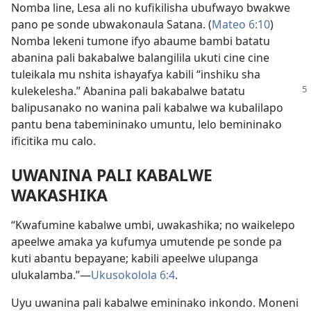
Nomba line, Lesa ali no kufikilisha ubufwayo bwakwe
pano pe sonde ubwakonaula Satana. (
Mateo 6:10
)
Nomba lekeni tumone ifyo abaume bambi batatu
abanina pali bakabalwe balangilila ukuti cine cine
tuleikala mu nshita ishayafya kabili “inshiku sha
kulekelesha.”
Abanina pali bakabalwe batatu
balipusanako no wanina pali kabalwe wa kubalilapo
pantu bena tabemininako umuntu, lelo bemininako
ificitika mu calo.
UWANINA PALI KABALWE
WAKASHIKA
“Kwafumine kabalwe umbi, uwakashika; no waikelepo
apeelwe amaka ya kufumya umutende pe sonde pa
kuti abantu bepayane; kabili apeelwe ulupanga
ulukalamba.”—
Ukusokolola 6:4
.
Uyu uwanina pali kabalwe emininako inkondo. Moneni