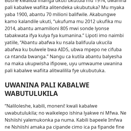
Bushe kwaliba ifilanga ukuti ukutula mu 1914, uwanina
pali kabalwe wafiita alitendeka ukubutuka? Mu myaka
yaba 1900, abantu 70 milioni balifwile. Akabungwe
kamo kalandile ukuti, “ukufuma mu 2012 ukufika mu
2014, abantu amamilioni 805 mwi sonde lyonse
tabakwata ifya kulya fya kumanina.” Lipoti imo naimbi
yatiile, “Abantu abafwa ku nsala balifuula ukucila
abafwa ku bulwele bwa AIDS, ubwa mpepo ne cifuba
ca ntanda bwanga.” Nangu ca kutila abantu balyesha
na maka ukupwisha ifipowe, uyu umwaume uwanina
pali kabalwe wafiita alitwalilila fye ukubutuka.
UWANINA PALI KABALWE
WABUTULUKILA
“Naliloleshe, kabili, moneni! kwali kabalwe
uwabutulukila; no waikelepo ishina lyakwe ni Mfwa. Ne
Nshiishi yalemukonka pa numa. Kabili bapeele Imfwa
ne Nshiishi amaka pa cipande cimo ica pa fipande fine