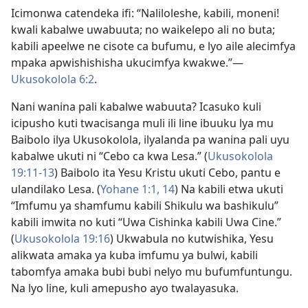
Icimonwa catendeka ifi: “Naliloleshe, kabili, moneni!
kwali kabalwe uwabuuta; no waikelepo ali no buta;
kabili apeelwe ne cisote ca bufumu, e lyo aile alecimfya
mpaka apwishishisha ukucimfya kwakwe.”—
Ukusokolola 6:2
.
Nani wanina pali kabalwe wabuuta? Icasuko kuli
icipusho kuti twacisanga muli ili line ibuuku lya mu
Baibolo ilya Ukusokolola, ilyalanda pa wanina pali uyu
kabalwe ukuti ni “Cebo ca kwa Lesa.” (
Ukusokolola
19:11-13
) Baibolo ita Yesu Kristu ukuti Cebo, pantu e
ulandilako Lesa. (
Yohane 1:1,
14
) Na kabili etwa ukuti
“Imfumu ya shamfumu kabili Shikulu wa bashikulu”
kabili imwita no kuti “Uwa Cishinka kabili Uwa Cine.”
(
Ukusokolola 19:16
) Ukwabula no kutwishika, Yesu
alikwata amaka ya kuba imfumu ya bulwi, kabili
tabomfya amaka bubi bubi nelyo mu bufumfuntungu.
Na lyo line, kuli amepusho ayo twalayasuka.