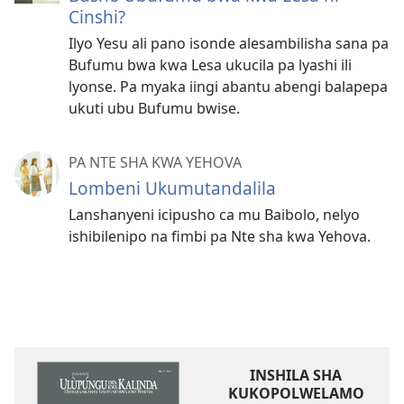
Cinshi?
Ilyo Yesu ali pano isonde alesambilisha sana pa
Bufumu bwa kwa Lesa ukucila pa lyashi ili
lyonse. Pa myaka iingi abantu abengi balapepa
ukuti ubu Bufumu bwise.
PA NTE SHA KWA YEHOVA
Lombeni Ukumutandalila
Lanshanyeni icipusho ca mu Baibolo, nelyo
ishibilenipo na fimbi pa Nte sha kwa Yehova.
INSHILA SHA
KUKOPOLWELAMO