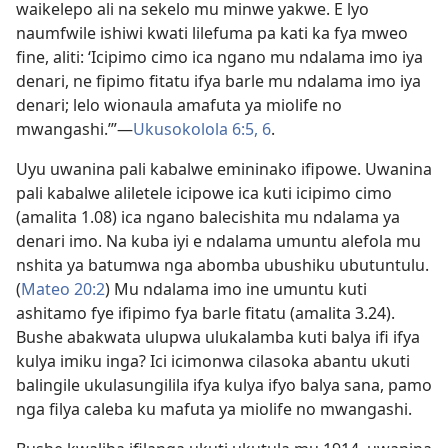
waikelepo ali na sekelo mu minwe yakwe. E lyo
naumfwile ishiwi kwati lilefuma pa kati ka fya mweo
fine, aliti: ‘Icipimo cimo ica ngano mu ndalama imo iya
denari, ne fipimo fitatu ifya barle mu ndalama imo iya
denari; lelo wionaula amafuta ya miolife no
mwangashi.’”—
Ukusokolola 6:5, 6
.
Uyu uwanina pali kabalwe emininako ifipowe. Uwanina
pali kabalwe aliletele icipowe ica kuti icipimo cimo
(amalita 1.08) ica ngano balecishita mu ndalama ya
denari imo. Na kuba iyi e ndalama umuntu alefola mu
nshita ya batumwa nga abomba ubushiku ubutuntulu.
(
Mateo 20:2
) Mu ndalama imo ine umuntu kuti
ashitamo fye ifipimo fya barle fitatu (amalita 3.24).
Bushe abakwata ulupwa ulukalamba kuti balya ifi ifya
kulya imiku inga? Ici icimonwa cilasoka abantu ukuti
balingile ukulasungilila ifya kulya ifyo balya sana, pamo
nga filya caleba ku mafuta ya miolife no mwangashi.