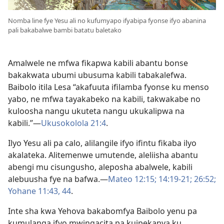
Nomba line fye Yesu ali no kufumyapo ifyabipa fyonse ifyo abanina
pali bakabalwe bambi batatu baletako
Amalwele ne mfwa fikapwa kabili abantu bonse
bakakwata ubumi ubusuma kabili tabakalefwa.
Baibolo itila Lesa “akafuuta ifilamba fyonse ku menso
yabo, ne mfwa tayakabeko na kabili, takwakabe no
kuloosha nangu ukuteta nangu ukukalipwa na
kabili.”—
Ukusokolola 21:4
.
Ilyo Yesu ali pa calo, alilangile ifyo ifintu fikaba ilyo
akalateka. Alitemenwe umutende, aleliisha abantu
abengi mu cisungusho, aleposha abalwele, kabili
alebuusha fye na bafwa.—
Mateo 12:15;
14:19-21;
26:52;
Yohane 11:43, 44
.
Inte sha kwa Yehova bakabomfya Baibolo yenu pa
kumulanga ifyo mwingacita pa kuipekanya ku