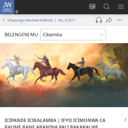
JW.ORG
Isuleni
(yalaisula
Bikenipo
Fwayeni
ME
na
ululimi
pa
IM
Ulupungu lwa kwa Kalinda | Na. 3 2017
imbi)
lumbi
JW.ORG
BELENGENI MU
ICIPANDE ICIKALAMBA | IFYO ICIMONWA CA
BAUME BANE ABANINA PALI BAKABALWE