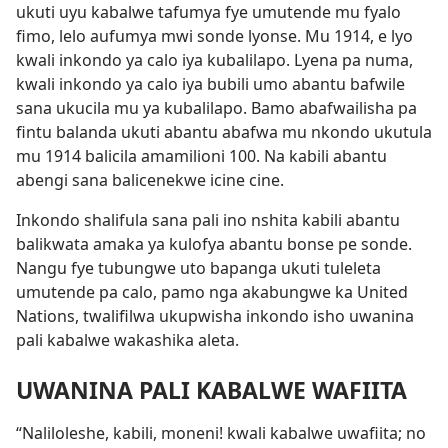
ukuti uyu kabalwe tafumya fye umutende mu fyalo
fimo, lelo aufumya mwi sonde lyonse. Mu 1914, e lyo
kwali inkondo ya calo iya kubalilapo. Lyena pa numa,
kwali inkondo ya calo iya bubili umo abantu bafwile
sana ukucila mu ya kubalilapo. Bamo abafwailisha pa
fintu balanda ukuti abantu abafwa mu nkondo ukutula
mu 1914 balicila amamilioni 100. Na kabili abantu
abengi sana balicenekwe icine cine.
Inkondo shalifula sana pali ino nshita kabili abantu
balikwata amaka ya kulofya abantu bonse pe sonde.
Nangu fye tubungwe uto bapanga ukuti tuleleta
umutende pa calo, pamo nga akabungwe ka United
Nations, twalifilwa ukupwisha inkondo isho uwanina
pali kabalwe wakashika aleta.
UWANINA PALI KABALWE WAFIITA
“Naliloleshe, kabili, moneni! kwali kabalwe uwafiita; no