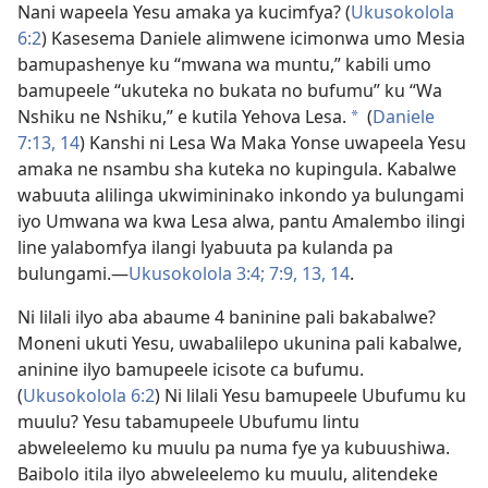
Nani wapeela Yesu amaka ya kucimfya? (
Ukusokolola
6:2
) Kasesema Daniele alimwene icimonwa umo Mesia
bamupashenye ku “mwana wa muntu,” kabili umo
bamupeele “ukuteka no bukata no bufumu” ku “Wa
Nshiku ne Nshiku,” e kutila Yehova Lesa.
(
Daniele
*
7:13, 14
) Kanshi ni Lesa Wa Maka Yonse uwapeela Yesu
amaka ne nsambu sha kuteka no kupingula. Kabalwe
wabuuta alilinga ukwimininako inkondo ya bulungami
iyo Umwana wa kwa Lesa alwa, pantu Amalembo ilingi
line yalabomfya ilangi lyabuuta pa kulanda pa
bulungami.—
Ukusokolola 3:4;
7:9,
13, 14
.
Ni lilali ilyo aba abaume 4 baninine pali bakabalwe?
Moneni ukuti Yesu, uwabalilepo ukunina pali kabalwe,
aninine ilyo bamupeele icisote ca bufumu.
(
Ukusokolola 6:2
) Ni lilali Yesu bamupeele Ubufumu ku
muulu? Yesu tabamupeele Ubufumu lintu
abweleelemo ku muulu pa numa fye ya kubuushiwa.
Baibolo itila ilyo abweleelemo ku muulu, alitendeke