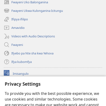
Fwayeni Uko Balonganina
(yalaisula
Bakabalwe
Camukuma
na
Camukuma
Fwayeni Ukwa Kulonganina Icitungu
(yalaisula
imbi)
na
Ifipya ifilipo
imbi)
Amavidio
Videos with Audio Descriptions
Fwayeni
Ifyebo pa Nte sha kwa Yehova
Ifya kubomfya
Imisangulo
(yalaisula
na
Privacy Settings
imbi)
Watchtower LAIBRARE YA PA INTANETI™
(yalaisula
To provide you with the best possible experience, we
na
®
JW Hub
imbi)
use cookies and similar technologies. Some cookies
(yalaisula
na
are necessary to make our website work and cannot