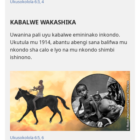
Ukusokolola 6:3, 4
KABALWE WAKASHIKA
Uwanina pali uyu kabalwe emininako inkondo.
Ukutula mu 1914, abantu abengi sana balifwa mu
nkondo sha calo e lyo na mu nkondo shimbi
ishinono.
Ukusokolola 6:5, 6