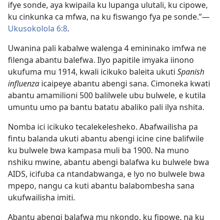
ifye sonde, aya kwipaila ku lupanga ulutali, ku cipowe,
ku cinkunka ca mfwa, na ku fiswango fya pe sonde.”—
Ukusokolola 6:8
.
Uwanina pali kabalwe walenga 4 emininako imfwa ne
filenga abantu balefwa. Ilyo papitile imyaka iinono
ukufuma mu 1914, kwali icikuko baleita ukuti
Spanish
influenza
icaipeye abantu abengi sana. Cimoneka kwati
abantu amamilioni 500 balilwele ubu bulwele, e kutila
umuntu umo pa bantu batatu abaliko pali ilya nshita.
Nomba ici icikuko tecalekelesheko. Abafwailisha pa
fintu balanda ukuti abantu abengi icine cine balifwile
ku bulwele bwa kampasa muli ba 1900. Na muno
nshiku mwine, abantu abengi balafwa ku bulwele bwa
AIDS, icifuba ca ntandabwanga, e lyo no bulwele bwa
mpepo, nangu ca kuti abantu balabombesha sana
ukufwailisha imiti.
Abantu abengi balafwa mu nkondo, ku fipowe, na ku