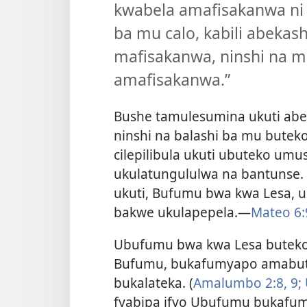
kwabela amafisakanwa ni 
ba mu calo, kabili abekas
mafisakanwa, ninshi na m
amafisakanwa.”
Bushe tamulesumina ukuti abe
ninshi na balashi ba mu butek
cilepilibula ukuti ubuteko um
ukulatungululwa na bantunse. 
ukuti, Bufumu bwa kwa Lesa, 
bakwe ukulapepela.—
Mateo 6:
Ubufumu bwa kwa Lesa buteko
Bufumu, bukafumyapo amabutek
bukalateka. (
Amalumbo 2:8, 9;
fyabipa ifyo Ubufumu bukafum