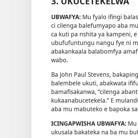
3. UKUCETEKELWA
UBWAFYA:
Mu fyalo ifingi bal
ci cilenga balefumyapo aba mu 
ca kuti pa nshita ya kampeni, e
ubufufuntungu nangu fye ni mu
abakankaala balabomfya amafi
wabo.
Ba John Paul Stevens, bakapin
balembele ukuti, abakwata ifif
bamafisakanwa, “cilenga abant
kukaanabucetekela.” E mulandu
aba mu mabuteko e bapoka sa
ICINGAPWISHA UBWAFYA:
Mu 
ukusala bakateka na ba mu bu