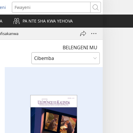
leni
alaisula
Fwayeni
KA
PA NTE SHA KWA YEHOVA
bi)
fisakanwa
BELENGENI MU