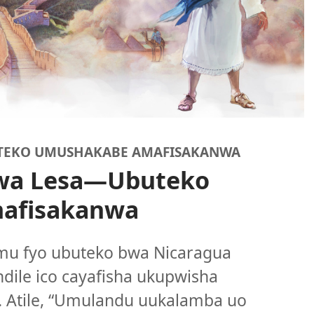
BUTEKO UMUSHAKABE AMAFISAKANWA
a Lesa
—Ubuteko
afisakanwa
u fyo ubuteko bwa Nicaragua
dile ico cayafisha ukupwisha
 Atile, “Umulandu uukalamba uo