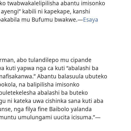
ko twabwakalelipilisha abantu imisonko
ayengi” kabili ni kapekape, kanshi
o bakabila mu Bufumu bwakwe.—
Esaya
rman, abo tulandilepo mu cipande
a kuti yapwa nga ca kuti “abalashi ba
mafisakanwa.” Abantu balasuula ubuteko
okola, na balipilisha imisonko
buletekelesha abalashi ba buteko
 ni kateka uwa cishinka sana kuti aba
e, nga filya fine Baibolo yalanda
 umuntu umulungami uucita icisuma.”—