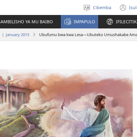
Cibemba
Isu
Saleni
(y
ululimi
na
AMBILISHO YA MU BAIBO
IMPAPULO
IFILECITI
im
 | January 2015
Ubufumu bwa kwa Lesa​—Ubuteko Umushakabe Ama