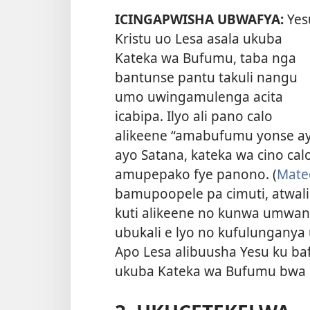
ICINGAPWISHA UBWAFYA:
Yes
Kristu uo Lesa asala ukuba
Kateka wa Bufumu, taba nga
bantunse pantu takuli nangu
umo uwingamulenga acita
icabipa. Ilyo ali pano calo
alikeene “amabufumu yonse ay
ayo Satana, kateka wa cino ca
amupepako fye panono. (
Mateo
bamupoopele pa cimuti, atwalili
kuti alikeene no kunwa umwan
ubukali e lyo no kufulunganya
Apo Lesa alibuusha Yesu ku baf
ukuba Kateka wa Bufumu bwa