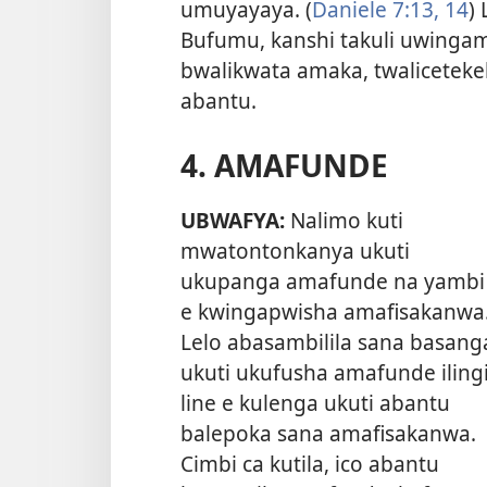
umuyayaya. (
Daniele 7:13, 14
)
Bufumu, kanshi takuli uwing
bwalikwata amaka, twalicetekel
abantu.
4. AMAFUNDE
UBWAFYA:
Nalimo kuti
mwatontonkanya ukuti
ukupanga amafunde na yambi
e kwingapwisha amafisakanwa
Lelo abasambilila sana basang
ukuti ukufusha amafunde iling
line e kulenga ukuti abantu
balepoka sana amafisakanwa.
Cimbi ca kutila, ico abantu