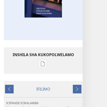
INSHILA SHA KUKOPOLWELAMO
Inshila
sha
kukopolwelamo
impapulo
IFILIMO
sha
Icifumineko
Icikonkelepo
pa
kompyuta
ICIPANDE ICIKALAMBA
ULUPUNGU