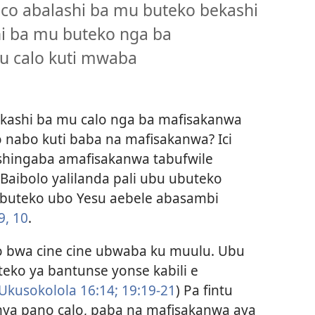
co abalashi ba mu buteko bekashi
hi ba mu buteko nga ba
u calo kuti mwaba
kashi ba mu calo nga ba mafisakanwa
o nabo kuti baba na mafisakanwa? Ici
ushingaba amafisakanwa tabufwile
Baibolo yalilanda pali ubu ubuteko
ubuteko ubo Yesu aebele abasambi
9, 10
.
 bwa cine cine ubwaba ku muulu. Ubu
o ya bantunse yonse kabili e
Ukusokolola 16:14;
19:19-21
) Pa fintu
ya pano calo, paba na mafisakanwa aya