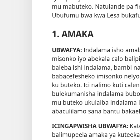
mu mabuteko. Natulande pa fin
Ubufumu bwa kwa Lesa bukaf
1. AMAKA
UBWAFYA:
Indalama isho amab
misonko iyo abekala calo balip
baleba ishi indalama, bambi n
babacefesheko imisonko nelyo i
ku buteko. Ici nalimo kuti cal
bulekumanisha indalama bubomf
mu buteko ukulaiba indalama i
abaculilamo sana bantu bakael
ICINGAPWISHA UBWAFYA:
Kat
balimupeela amaka ya kuteeka 