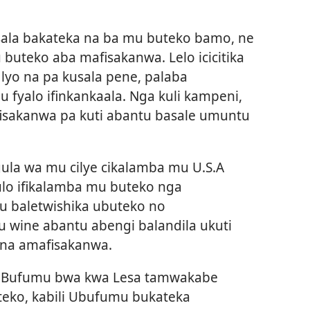
asala bakateka na ba mu buteko bamo, ne
buteko aba mafisakanwa. Lelo icicitika
 lyo na pa kusala pene, palaba
 fyalo ifinkankaala. Nga kuli kampeni,
sakanwa pa kuti abantu basale umuntu
gula wa mu cilye cikalamba mu U.S.A
ulo ifikalamba mu buteko nga
u baletwishika ubuteko no
 wine abantu abengi balandila ukuti
na amafisakanwa.
Bufumu bwa kwa Lesa tamwakabe
teko, kabili Ubufumu bukateka