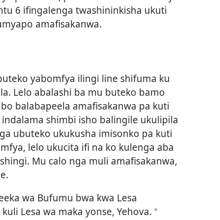
tu 6 ifingalenga twashininkisha ukuti
umyapo amafisakanwa.
uteko yabomfya ilingi line shifuma ku
ila. Lelo abalashi ba mu buteko bamo
abo balabapeela amafisakanwa pa kuti
ndalama shimbi isho balingile ukulipila
enga ubuteko ukukusha imisonko pa kuti
ya, lelo ukucita ifi na ko kulenga aba
shingi. Mu calo nga muli amafisakanwa,
e.
eeka wa Bufumu bwa kwa Lesa
kuli Lesa wa maka yonse, Yehova.
*