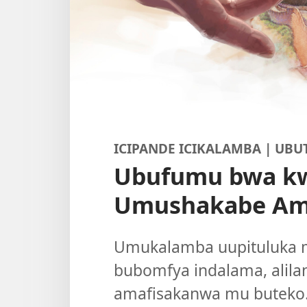
ICIPANDE ICIKALAMBA | U
Ubufumu bwa kw
Umushakabe Am
Umukalamba uupituluka m
bubomfya indalama, alilan
amafisakanwa mu buteko.