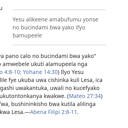
u
Yesu alikeene amabufumu yonse
no bucindami bwa yako ifyo
bamupeele
a pano calo no bucindami bwa yako”
lo amwebele ukuti alamupeela nga
 4:8-10;
Yohane 14:30
) Ilyo Yesu
le fye ukuba uwa cishinka kuli Lesa, ica
gashi uwakantuka, uwali no kucefyako
 ukutontonkanya kwakwe. (
Mateo 27:34
)
wa, bushininkisho bwa kutila alilinga
 kwa Lesa.—
Abena Filipi 2:8-11
.