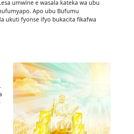
 Lesa umwine e wasala kateka wa ubu
amufumyapo. Apo ubu
Bufumu
a ukuti fyonse ifyo bukacita fikafwa
.
a
i