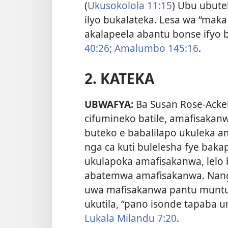
(
Ukusokolola 11:15
) Ubu ubute
ilyo bukalateka. Lesa wa “maka 
akalapeela abantu bonse ify
40:26;
Amalumbo 145:16
.
2. KATEKA
UBWAFYA:
Ba Susan Rose-Acke
cifumineko batile, amafisakanw
buteko e babalilapo ukuleka a
nga ca kuti bulelesha fye bakap
ukulapoka amafisakanwa, lelo 
abatemwa amafisakanwa. Nangu
uwa mafisakanwa pantu muntuns
ukutila, “pano isonde tapaba
Lukala Milandu 7:20
.