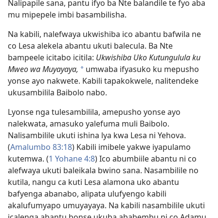
Nalipapile sana, pantu ifyo ba Nte balandile te fyo aba
mu mipepele imbi basambilisha.
Na kabili, nalefwaya ukwishiba ico abantu bafwila ne
co Lesa alekela abantu ukuti balecula. Ba Nte
bampeele icitabo icitila:
Ukwishiba Uko Kutungulula ku
Mweo wa Muyayaya,
umwaba ifyasuko ku mepusho
*
yonse ayo nakwete. Kabili tapakokwele, nalitendeke
ukusambilila Baibolo nabo.
Lyonse nga tulesambilila, amepusho yonse ayo
nalekwata, amasuko yalefuma muli Baibolo.
Nalisambilile ukuti ishina lya kwa Lesa ni Yehova.
(
Amalumbo 83:18
) Kabili imibele yakwe iyapulamo
kutemwa. (
1 Yohane 4:8
) Ico abumbiile abantu ni co
alefwaya ukuti baleikala bwino sana. Nasambilile no
kutila, nangu ca kuti Lesa alamona uko abantu
bafyenga abanabo, alipata ulufyengo kabili
akalufumyapo umuyayaya. Na kabili nasambilile ukuti
icalenga abantu bonse ukuba ababembu ni co Adamu