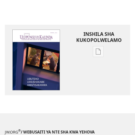
INSHILA SHA
KUKOPOLWELAMO
Inshila
sha
kukopolwelamo
impapulo
sha
pa
kompyuta
ULUPUNGU
LWA
KWA
KALINDA
®
JW.ORG
/ WEBUSAITI YA NTE SHA KWA YEHOVA
Ubuteko