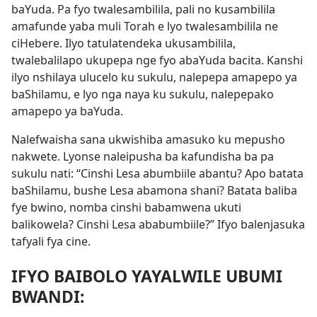
baYuda. Pa fyo twalesambilila, pali no kusambilila
amafunde yaba muli Torah e lyo twalesambilila ne
ciHebere. Ilyo tatulatendeka ukusambilila,
twalebalilapo ukupepa nge fyo abaYuda bacita. Kanshi
ilyo nshilaya ulucelo ku sukulu, nalepepa amapepo ya
baShilamu, e lyo nga naya ku sukulu, nalepepako
amapepo ya baYuda.
Nalefwaisha sana ukwishiba amasuko ku mepusho
nakwete. Lyonse naleipusha ba kafundisha ba pa
sukulu nati: “Cinshi Lesa abumbiile abantu? Apo batata
baShilamu, bushe Lesa abamona shani? Batata baliba
fye bwino, nomba cinshi babamwena ukuti
balikowela? Cinshi Lesa ababumbiile?” Ifyo balenjasuka
tafyali fya cine.
IFYO BAIBOLO YAYALWILE UBUMI
BWANDI: