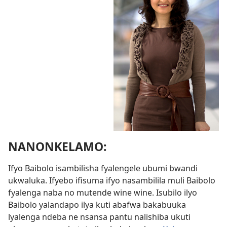
NANONKELAMO:
Ifyo Baibolo isambilisha fyalengele ubumi bwandi
ukwaluka. Ifyebo ifisuma ifyo nasambilila muli Baibolo
fyalenga naba no mutende wine wine. Isubilo ilyo
Baibolo yalandapo ilya kuti abafwa bakabuuka
lyalenga ndeba ne nsansa pantu nalishiba ukuti