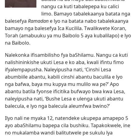
nangu ca kuti tabalepepa ku calici
limo. Bamayo tabalekaanya batata nga
balesefya
Ramadan
e lyo na batata nabo tabalekaanya
bamayo nga balesefya Ica Kucilila. Twalikwete Koran,
Torah (amabuuku ya mu Baibolo 5 aya kubalilapo) e lyo
na Baibolo.
Nalekonka ifisambilisho fya baShilamu. Nangu ca kuti
nalishininkishe ukuti Lesa e ko aba, kwali ifintu fimo
ifyalempapusha. Naleyipusha nati, ‘Cinshi Lesa
abumbiile abantu, kabili cinshi abantu baculila e lyo
nga bafwa, baya mu kupya mu mulilo wa pe?’ Apo
abantu batila fyonse ificitika bufwayo bwa kwa Lesa,
naleyipusha nati, ‘Bushe Lesa e ulenga ukuti abantu
balecula, e lyo nga balecula aleumfwa bwino?’
Ilyo nali ne myaka 12, natendeke ukupepa amapepo 5
ayo abaShilamu bapepa cila bushiku. Tapakokwele, ine
no mukalamba wandi balitutwele pe sukulu lya