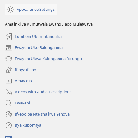
Umushakabe
Appearance Settings
Amafisakanwa
Amalinki ya Kumutwala Bwangu apo Mulefwaya
Lombeni Ukumutandalila
Fwayeni Uko Balonganina
(yalaisula
na
Fwayeni Ukwa Kulonganina Icitungu
(yalaisula
imbi)
na
Ifipya ifilipo
imbi)
Amavidio
Videos with Audio Descriptions
Fwayeni
Ifyebo pa Nte sha kwa Yehova
Ifya kubomfya