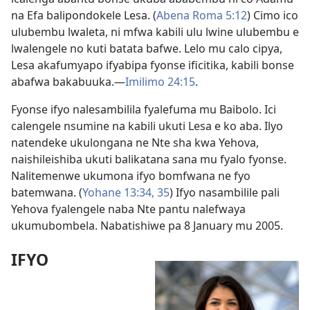
na Efa balipondokele Lesa. (
Abena Roma 5:12
) Cimo ico
ulubembu lwaleta, ni mfwa kabili ulu lwine ulubembu e
lwalengele no kuti batata bafwe. Lelo mu calo cipya,
Lesa akafumyapo ifyabipa fyonse ificitika, kabili bonse
abafwa bakabuuka.—
Imilimo 24:15
.
Fyonse ifyo nalesambilila fyalefuma mu Baibolo. Ici
calengele nsumine na kabili ukuti Lesa e ko aba. Ilyo
natendeke ukulongana ne Nte sha kwa Yehova,
naishileishiba ukuti balikatana sana mu fyalo fyonse.
Nalitemenwe ukumona ifyo bomfwana ne fyo
batemwana. (
Yohane 13:34, 35
) Ifyo nasambilile pali
Yehova fyalengele naba Nte pantu nalefwaya
ukumubombela. Nabatishiwe pa 8 January mu 2005.
IFYO