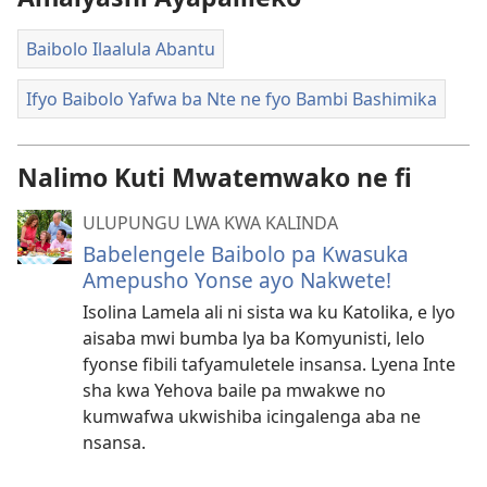
Baibolo Ilaalula Abantu
Ifyo Baibolo Yafwa ba Nte ne fyo Bambi Bashimika
Nalimo Kuti Mwatemwako ne fi
ULUPUNGU LWA KWA KALINDA
Babelengele Baibolo pa Kwasuka
Amepusho Yonse ayo Nakwete!
Isolina Lamela ali ni sista wa ku Katolika, e lyo
aisaba mwi bumba lya ba Komyunisti, lelo
fyonse fibili tafyamuletele insansa. Lyena Inte
sha kwa Yehova baile pa mwakwe no
kumwafwa ukwishiba icingalenga aba ne
nsansa.