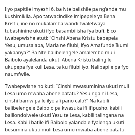
Ilyo papitile imyeshi 6, ba Nte balishile pa ng’anda mu
kushimikila. Apo tatwacindike imipepele ya Bena
Kristu, ine no mukalamba wandi twalefwaya
tubashinine ukuti ifyo basambilisha fya bufi. E co
twabepwishe atuti: “Cinshi Abena Kristu bapepela
Yesu, umusalaba, Maria ne filubi, ifyo Amafunde Ikumi
yakaanya?” Ba Nte balibelengele amalembo muli
Baibolo ayalelanda ukuti Abena Kristu balingile
ukupepa fye kuli Lesa, te ku filubi iyo. Nalipapile pa fyo
naumfwile.
Twabepwishe no kuti: “Cinshi mwasuminina ukuti muli
Lesa umo mwaba abene batatu? Yesu nga ni Lesa,
cinshi bamwipaile ilyo ali pano calo?” Na kabili
balibelengele Baibolo pa kwasuka ifi ifipusho, kabili
balilondolwele ukuti Yesu te Lesa, kabili talingana na
Lesa. Kabili batile ifi Baibolo yalanda e fyalenga ukuti
besumina ukuti muli Lesa umo mwaba abene batatu.