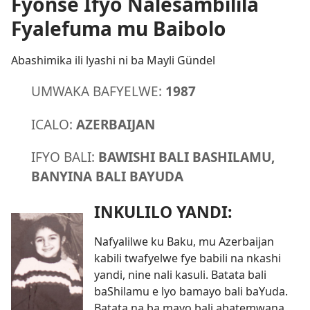
Fyonse Ifyo Nalesambilila
Fyalefuma mu Baibolo
Abashimika ili lyashi ni ba Mayli Gündel
UMWAKA BAFYELWE:
1987
ICALO:
AZERBAIJAN
IFYO BALI:
BAWISHI BALI BASHILAMU,
BANYINA BALI BAYUDA
INKULILO YANDI:
Nafyalilwe ku Baku, mu Azerbaijan
kabili twafyelwe fye babili na nkashi
yandi, nine nali kasuli. Batata bali
baShilamu e lyo bamayo bali baYuda.
Batata na ba mayo bali abatemwana