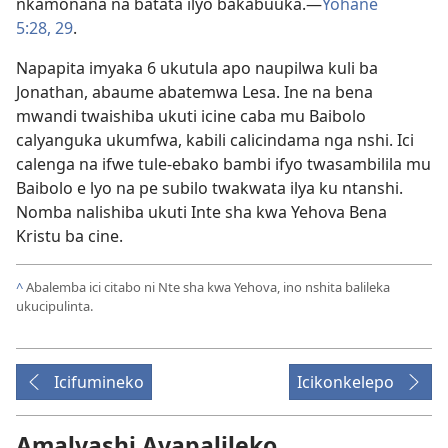
nkamonana na batata ilyo bakabuuka.—
Yohane
5:28, 29
.
Napapita imyaka 6 ukutula apo naupilwa kuli ba
Jonathan, abaume abatemwa Lesa. Ine na bena
mwandi twaishiba ukuti icine caba mu Baibolo
calyanguka ukumfwa, kabili calicindama nga nshi. Ici
calenga na ifwe tule-ebako bambi ifyo twasambilila mu
Baibolo e lyo na pe subilo twakwata ilya ku ntanshi.
Nomba nalishiba ukuti Inte sha kwa Yehova Bena
Kristu ba cine.
^
Abalemba ici citabo ni Nte sha kwa Yehova, ino nshita balileka
ukucipulinta.
Icifumineko
Icikonkelepo
Amalyashi Ayapalileko