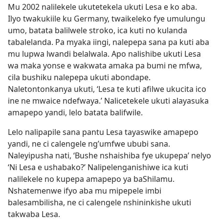
Mu 2002 nalilekele ukutetekela ukuti Lesa e ko aba.
Ilyo twakukiile ku Germany, twaikeleko fye umulungu
umo, batata balilwele stroko, ica
kuti no kulanda
tabalelanda. Pa myaka iingi, nalepepa sana pa kuti aba
mu lupwa lwandi belalwala. Apo nalishibe ukuti Lesa
wa maka yonse e wakwata amaka pa bumi ne mfwa,
cila bushiku nalepepa ukuti abondape.
Naletontonkanya ukuti, ‘Lesa te kuti afilwe ukucita ico
ine ne mwaice ndefwaya.’ Nalicetekele ukuti alayasuka
amapepo yandi, lelo batata balifwile.
Lelo nalipapile sana pantu Lesa tayaswike amapepo
yandi, ne ci calengele ng’umfwe ububi sana.
Naleyipusha nati, ‘Bushe nshaishiba fye ukupepa’ nelyo
‘Ni Lesa e ushabako?’ Nalipelenganishiwe ica kuti
nalilekele no kupepa amapepo ya baShilamu.
Nshatemenwe ifyo aba mu mipepele imbi
balesambilisha, ne ci calengele nshininkishe ukuti
takwaba Lesa.