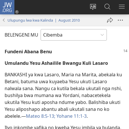
JW.ORG
Isuleni
(yalaisula
Bikenipo
Fwayeni
ME
na
ululimi
pa
IM
Ulupungu lwa kwa Kalinda | August 2010
imbi)
lumbi
JW.ORG
BELENGENI MU
Fundeni Abana Benu
Umulandu Yesu Ashailile Bwangu Kuli Lasaro
BANKASHI ya kwa Lasaro, Maria na Marita, abekala ku
Betani, batuma uwa kuyaeba Yesu ukuti Lasaro
nalwala sana. Nangu ca kutila bekala ukutali nga nshi,
bushilya bwa mumana wa Yordani, nabacetekela
ukutila Yesu kuti aposha ndume yabo. Balishiba ukuti
Yesu aliposhapo abantu abali ukutali sana no ko
abelele.—
Mateo 8:5-13;
Yohane 11:1-3
.
Ilyo inkombe yafika no kweba Yesu imbila ya bulanda,