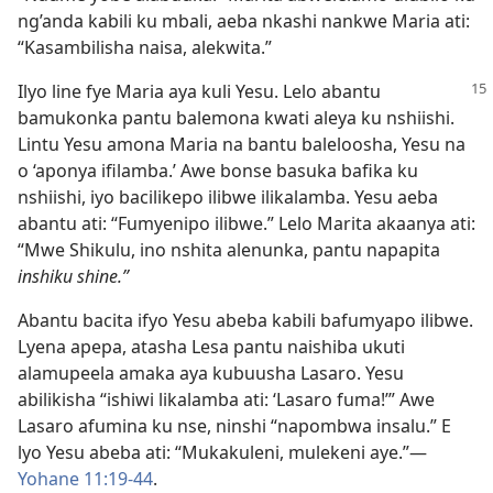
ng’anda kabili ku mbali, aeba nkashi nankwe Maria ati:
“Kasambilisha naisa, alekwita.”
Ilyo line fye Maria aya kuli Yesu. Lelo abantu
bamukonka pantu balemona kwati aleya ku nshiishi.
Lintu Yesu amona Maria na bantu baleloosha, Yesu na
o ‘aponya ifilamba.’ Awe bonse basuka bafika ku
nshiishi, iyo bacilikepo ilibwe ilikalamba. Yesu aeba
abantu ati: “Fumyenipo ilibwe.” Lelo Marita akaanya ati:
“Mwe Shikulu, ino nshita alenunka, pantu napapita
inshiku shine.”
Abantu bacita ifyo Yesu abeba kabili bafumyapo ilibwe.
Lyena apepa, atasha Lesa pantu naishiba ukuti
alamupeela amaka aya kubuusha Lasaro. Yesu
abilikisha “ishiwi likalamba ati: ‘Lasaro fuma!’” Awe
Lasaro afumina ku nse, ninshi “napombwa insalu.” E
lyo Yesu abeba ati: “Mukakuleni, mulekeni aye.”—
Yohane 11:19-44
.