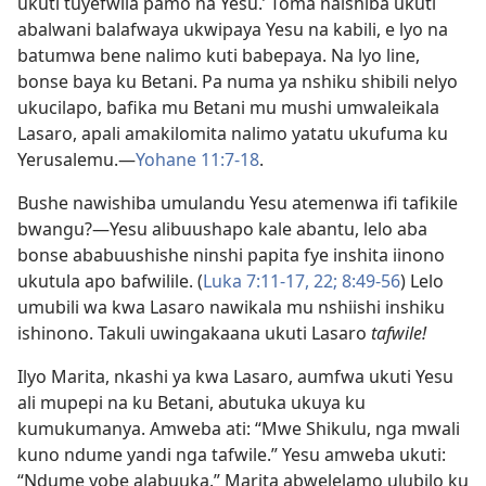
ukuti tuyefwila pamo na Yesu.’ Toma naishiba ukuti
abalwani balafwaya ukwipaya Yesu na kabili, e lyo na
batumwa bene nalimo kuti babepaya. Na lyo line,
bonse baya ku Betani. Pa numa ya nshiku shibili nelyo
ukucilapo, bafika mu Betani mu mushi umwaleikala
Lasaro, apali amakilomita nalimo yatatu ukufuma ku
Yerusalemu.—
Yohane 11:7-18
.
Bushe nawishiba umulandu Yesu atemenwa ifi tafikile
bwangu?—Yesu alibuushapo kale abantu, lelo aba
bonse ababuushishe ninshi papita fye inshita iinono
ukutula apo bafwilile. (
Luka 7:11-17,
22;
8:49-56
) Lelo
umubili wa kwa Lasaro nawikala mu nshiishi inshiku
ishinono. Takuli uwingakaana ukuti Lasaro
tafwile!
Ilyo Marita, nkashi ya kwa Lasaro, aumfwa ukuti Yesu
ali mupepi na ku Betani, abutuka ukuya ku
kumukumanya. Amweba ati: “Mwe Shikulu, nga mwali
kuno ndume yandi nga tafwile.” Yesu amweba ukuti:
“Ndume yobe alabuuka.” Marita abwelelamo ulubilo ku