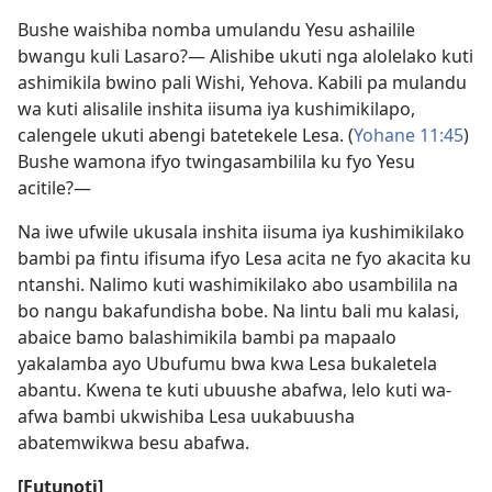
Bushe waishiba nomba umulandu Yesu ashailile
bwangu kuli Lasaro?— Alishibe ukuti nga alolelako kuti
ashimikila bwino pali Wishi, Yehova. Kabili pa mulandu
wa kuti alisalile inshita iisuma iya kushimikilapo,
calengele ukuti abengi batetekele Lesa. (
Yohane 11:45
)
Bushe wamona ifyo twingasambilila ku fyo Yesu
acitile?—
Na iwe ufwile ukusala inshita iisuma iya kushimikilako
bambi pa fintu ifisuma ifyo Lesa acita ne fyo akacita ku
ntanshi. Nalimo kuti washimikilako abo usambilila na
bo nangu bakafundisha bobe. Na lintu bali mu kalasi,
abaice bamo balashimikila bambi pa mapaalo
yakalamba ayo Ubufumu bwa kwa Lesa bukaletela
abantu. Kwena te kuti ubuushe abafwa, lelo kuti wa-
afwa bambi ukwishiba Lesa uukabuusha
abatemwikwa besu abafwa.
[Futunoti]