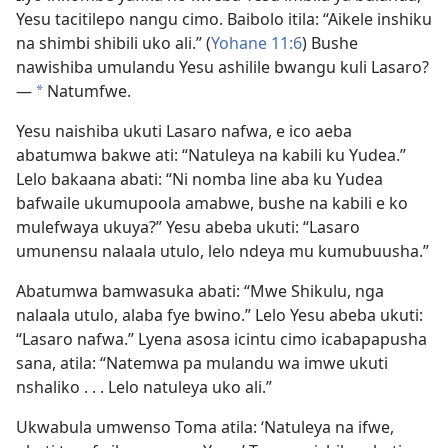
Yesu tacitilepo nangu cimo. Baibolo itila: “Aikele inshiku
na shimbi shibili uko ali.” (
Yohane 11:6
) Bushe
nawishiba umulandu Yesu ashilile bwangu kuli Lasaro?
—
Natumfwe.
*
Yesu naishiba ukuti Lasaro nafwa, e ico aeba
abatumwa bakwe ati: “Natuleya na kabili ku Yudea.”
Lelo bakaana abati: “Ni nomba line aba ku Yudea
bafwaile ukumupoola amabwe, bushe na kabili e ko
mulefwaya ukuya?” Yesu abeba ukuti: “Lasaro
umunensu nalaala utulo, lelo ndeya mu kumubuusha.”
Abatumwa bamwasuka abati: “Mwe Shikulu, nga
nalaala utulo, alaba fye bwino.” Lelo Yesu abeba ukuti:
“Lasaro nafwa.” Lyena asosa icintu cimo icabapapusha
sana, atila: “Natemwa pa mulandu wa imwe ukuti
nshaliko . . . Lelo natuleya uko ali.”
Ukwabula umwenso Toma atila: ‘Natuleya na ifwe,