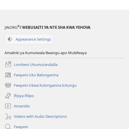
impapulo
sha
pa
kompyuta
®
JW.ORG
/ WEBUSAITI YA NTE SHA KWA YEHOVA
ULUPUNGU
LWA
Appearance Settings
KWA
KALINDA
Amalinki ya Kumutwala Bwangu apo Mulefwaya
August 2010
Lombeni Ukumutandalila
Fwayeni Uko Balonganina
(yalaisula
na
Fwayeni Ukwa Kulonganina Icitungu
(yalaisula
imbi)
na
Ifipya ifilipo
imbi)
Amavidio
Videos with Audio Descriptions
Fwayeni