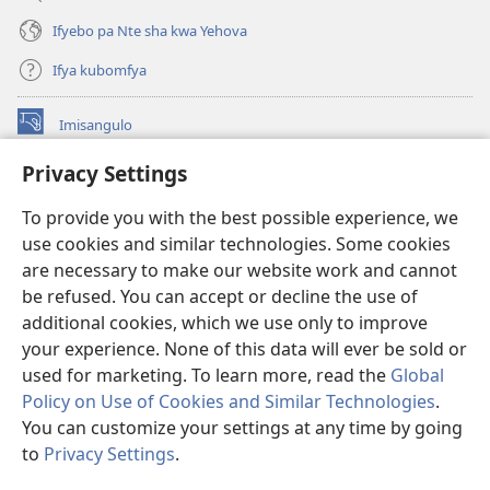
Ifyebo pa Nte sha kwa Yehova
Ifya kubomfya
Imisangulo
(yalaisula
na
Privacy Settings
imbi)
Watchtower LAIBRARE YA PA INTANETI™
(yalaisula
To provide you with the best possible experience, we
na
®
JW Hub
imbi)
use cookies and similar technologies. Some cookies
(yalaisula
na
are necessary to make our website work and cannot
JW Library
App
imbi)
be refused. You can accept or decline the use of
additional cookies, which we use only to improve
Watchtower Library
your experience. None of this data will ever be sold or
used for marketing. To learn more, read the
Global
Policy on Use of Cookies and Similar Technologies
.
You can customize your settings at any time by going
Copyright
© 2026 Watch Tower Bible and Tract Society of Pennsylvania.
to
Privacy Settings
.
M
IFYO MUFWILE UKUKONKA
|
AMAFUNDE YESU
|
PRIVACY SETTINGS