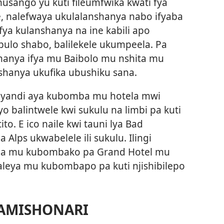
sango yu kuti fileumfwika kwati fya
ine, nalefwaya ukulalanshanya nabo ifyaba
fya kulanshanya na ine kabili apo
ulo shabo, balilekele ukumpeela. Pa
shanya ifya mu Baibolo mu nshita mu
lanshanya ukufika ubushiku sana.
o yandi aya kubomba mu hotela mwi
yo balintwele kwi sukulu na limbi pa kuti
ito. E ico naile kwi tauni lya Bad
a Alps ukwabelele ili sukulu. Ilingi
ya na mu kubombako pa Grand Hotel mu
naleya mu kubombapo pa kuti njishibilepo
BAMISHONARI