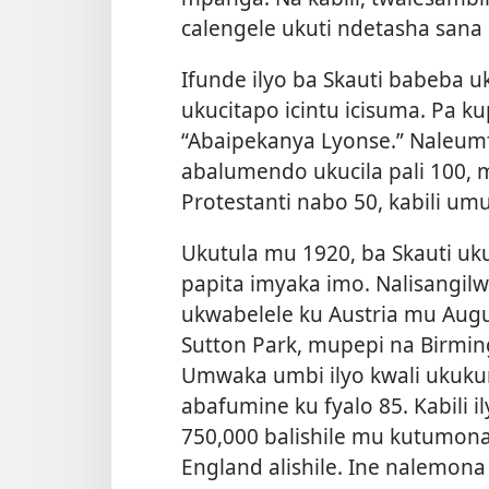
calengele ukuti ndetasha san
Ifunde ilyo ba Skauti babeba uk
ukucitapo icintu icisuma. Pa k
“Abaipekanya Lyonse.” Naleum
abalumendo ukucila pali 100, m
Protestanti nabo 50, kabili um
Ukutula mu 1920, ba Skauti uk
papita imyaka imo. Nalisangi
ukwabelele ku Austria mu Aug
Sutton Park, mupepi na Birmi
Umwaka umbi ilyo kwali ukuku
abafumine ku fyalo 85. Kabili 
750,000 balishile mu kutumona
England alishile. Ine nalemona