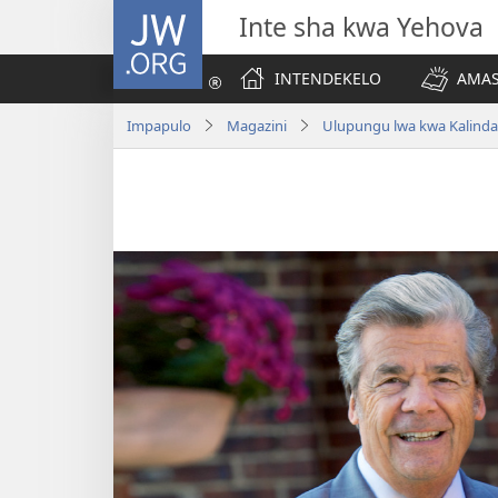
JW.ORG
Inte sha kwa Yehova
INTENDEKELO
AMAS
Impapulo
Magazini
Ulupungu lwa kwa Kalind