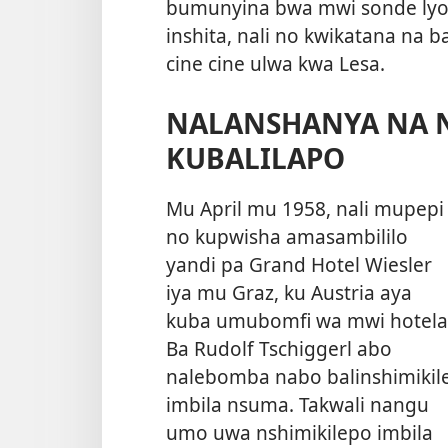
bumunyina bwa mwi sonde lyons
inshita, nali no kwikatana na
cine cine ulwa kwa Lesa.
NALANSHANYA NA 
KUBALILAPO
Mu April mu 1958, nali mupepi
no kupwisha amasambililo
yandi pa Grand Hotel Wiesler
iya mu Graz, ku Austria aya
kuba umubomfi wa mwi hotela
Ba Rudolf Tschiggerl abo
nalebomba nabo
balinshimikil
imbila nsuma. Takwali nangu
umo uwa nshimikilepo imbila