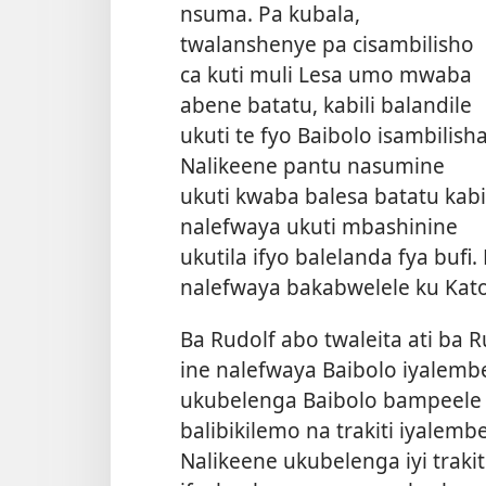
nsuma. Pa kubala,
twalanshenye pa cisambilisho
ca kuti muli Lesa umo mwaba
abene batatu, kabili balandile
ukuti te fyo Baibolo isambilisha
Nalikeene pantu nasumine
ukuti kwaba balesa batatu kabi
nalefwaya ukuti mbashinine
ukutila ifyo balelanda fya bufi
nalefwaya bakabwelele ku Kato
Ba Rudolf abo twaleita ati ba 
ine nalefwaya Baibolo iyalemb
ukubelenga Baibolo bampeele il
balibikilemo na trakiti iyalem
Nalikeene ukubelenga iyi traki