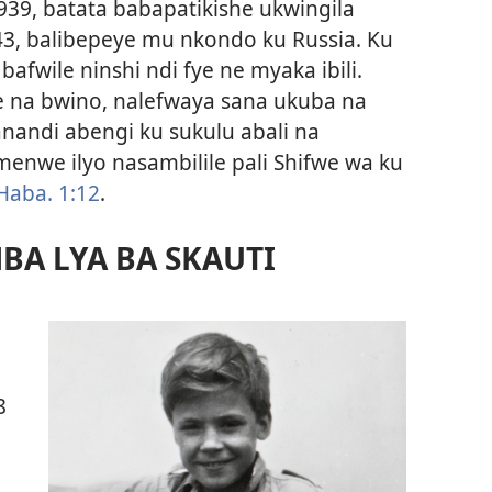
939, batata babapatikishe ukwingila
3, balibepeye mu nkondo ku Russia. Ku
 bafwile ninshi ndi fye ne myaka ibili.
e na bwino, nalefwaya sana ukuba na
andi abengi ku sukulu abali na
emenwe ilyo nasambilile pali Shifwe wa ku
Haba. 1:12
.
BA LYA BA SKAUTI
a
8