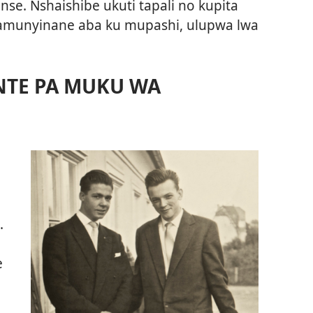
e. Nshaishibe ukuti tapali no kupita
 bamunyinane aba ku mupashi, ulupwa lwa
NTE PA MUKU WA
.
e