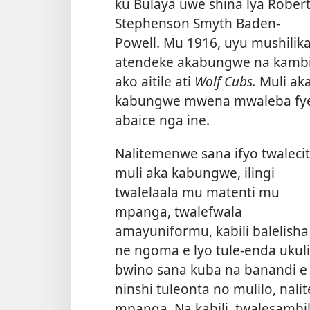
ku Bulaya uwe shina lya Rober
Stephenson Smyth Baden-
Powell. Mu 1916, uyu mushilik
atendeke akabungwe na kamb
ako aitile ati
Wolf Cubs.
Muli ak
kabungwe mwena mwaleba fy
abaice nga ine.
Nalitemenwe sana ifyo twaleci
muli aka kabungwe, ilingi
twalelaala mu matenti mu
mpanga, twalefwala
amayuniformu, kabili balelisha
ne ngoma e lyo tule-enda ukul
bwino sana kuba na banandi e 
ninshi tuleonta no mulilo, na
mpanga. Na kabili, twalesambili