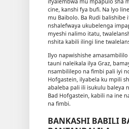
ifyalembwa mu mpapulo sha mu
cine, kanshi fya bufi. Na lyo l
mu Baibolo. Ba Rudi balishibe i
nshalefwaya ukubelenga impap
myeshi nalimo itatu, twalelan
nshita kabili ilingi line twale
Ilyo napwishishe amasambilil
tauni naleikala ilya Graz, bama
nsambililepo na fimbi pali iyi nc
Hofgastein, ilyabela ku mpili sh
abaleba pali ili isukulu bale
Bad Hofgastein, kabili na ine 
na fimbi.
BANKASHI BABILI 