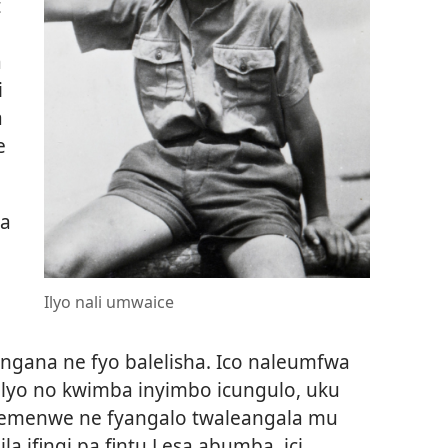
t
a
i
a
e
ta
Ilyo nali umwaice
ingana ne fyo balelisha. Ico naleumfwa
lyo no kwimba inyimbo icungulo, uku
litemenwe ne fyangalo twaleangala mu
la ifingi pa fintu Lesa abumba, ici