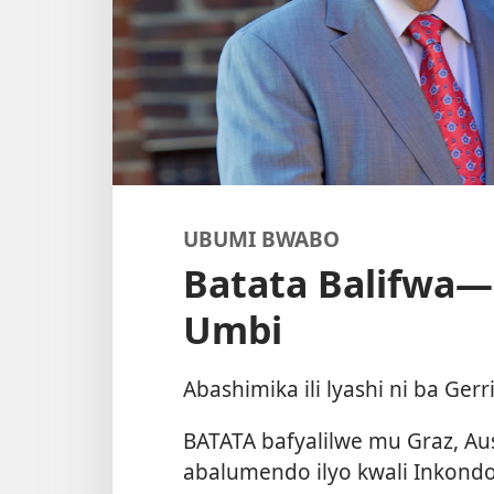
UBUMI BWABO
Batata Balifwa
—
Umbi
Abashimika ili lyashi ni ba Gerr
BATATA bafyalilwe mu Graz, Aus
abalumendo ilyo kwali Inkondo 