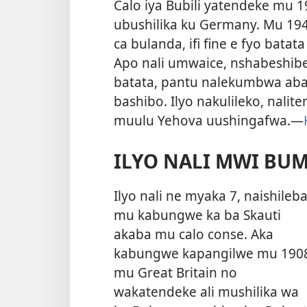
Calo iya Bubili yatendeke mu 1
ubushilika ku Germany. Mu 194
ca bulanda, ifi fine e fyo batata
Apo nali umwaice, nshabeshib
batata, pantu nalekumbwa aban
bashibo. Ilyo nakulileko, nalit
muulu Yehova uushingafwa.—
ILYO NALI MWI BUM
Ilyo nali ne myaka 7, naishileb
mu kabungwe ka ba Skauti
akaba mu calo conse. Aka
kabungwe kapangilwe mu 190
mu Great Britain no
wakatendeke ali mushilika wa