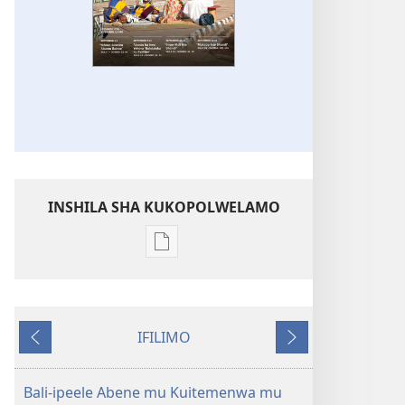
INSHILA SHA KUKOPOLWELAMO
Inshila
sha
kukopolwelamo
impapulo
IFILIMO
sha
Icifumineko
Icikonkelepo
pa
kompyuta
Bali-ipeele Abene mu Kuitemenwa mu
ULUPUNGU