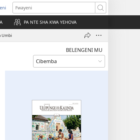
leni
alaisula
Fwayeni
KA
PA NTE SHA KWA YEHOVA
bi)
ta Umbi
BELENGENI MU