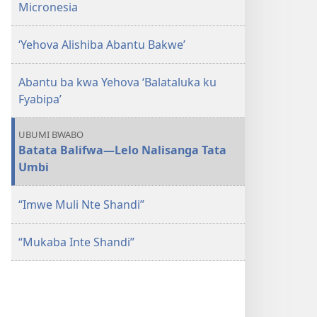
Micronesia
LWA
KWA
‘Yehova Alishiba Abantu Bakwe’
KALINDA
—
Abantu ba kwa Yehova ‘Balataluka ku
ULWA
Fyabipa’
KUSAMBILILAMO
July 2014
UBUMI BWABO
Batata Balifwa​—Lelo Nalisanga Tata
Umbi
“Imwe Muli Nte Shandi”
“Mukaba Inte Shandi”