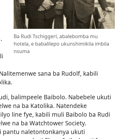
Ba Rudi Tschiggerl, abalebomba mu
.
hotela, e babalilepo ukunshimikila imbila
nsuma
li
. Nalitemenwe sana ba Rudolf, kabili
lika.
Rudi, balimpeele Baibolo. Nabebele ukuti
elwe na ba Katolika. Natendeke
yo line fye, kabili muli Baibolo ba Rudi
belwe na ba Watchtower Society.
ti pantu naletontonkanya ukuti