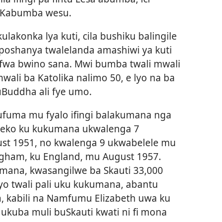
a Kabumba wesu.
ulakonka lya kuti, cila bushiku balingile
uposhanya twalelanda amashiwi ya kuti
fwa bwino sana. Mwi bumba twali mwali
wali ba Katolika nalimo 50, e lyo na ba
uBuddha ali fye umo.
ufuma mu fyalo ifingi balakumana nga
lweko ku kukumana ukwalenga 7
ust 1951, no kwalenga 9 ukwabelele mu
ngham, ku England, mu August 1957.
mana, kwasangilwe ba Skauti 33,000
ilyo twali pali uku kukumana, abantu
, kabili na Namfumu Elizabeth uwa ku
 ukuba muli buSkauti kwati ni fi mona