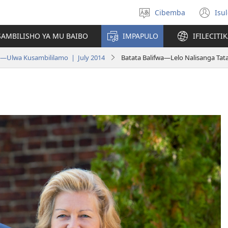
Cibemba
Isu
Saleni
(y
ululimi
na
AMBILISHO YA MU BAIBO
IMPAPULO
IFILECITI
im
a—Ulwa Kusambililamo | July 2014
Batata Balifwa​—Lelo Nalisanga Ta