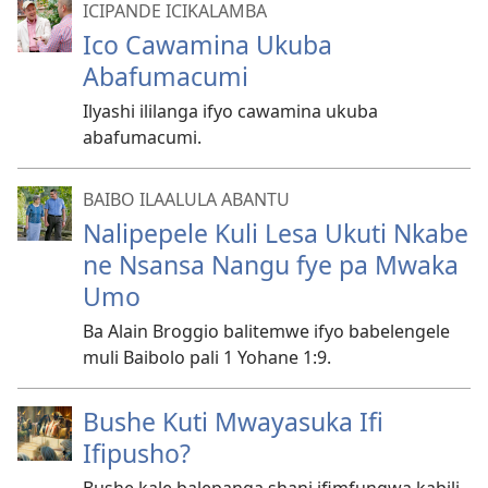
ICIPANDE ICIKALAMBA
Ico Cawamina Ukuba
Abafumacumi
Ilyashi ililanga ifyo cawamina ukuba
abafumacumi.
BAIBO ILAALULA ABANTU
Nalipepele Kuli Lesa Ukuti Nkabe
ne Nsansa Nangu fye pa Mwaka
Umo
Ba Alain Broggio balitemwe ifyo babelengele
muli Baibolo pali 1 Yohane 1:9.
Bushe Kuti Mwayasuka Ifi
Ifipusho?