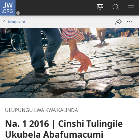
JW.ORG
Isuleni
(yalaisula
Bikenipo
Fwayeni
ME
na
ululimi
pa
IM
Magazini
imbi)
lumbi
JW.ORG
ULUPUNGU LWA KWA KALINDA
Na. 1 2016 | Cinshi Tulingile
Ukubela Abafumacumi