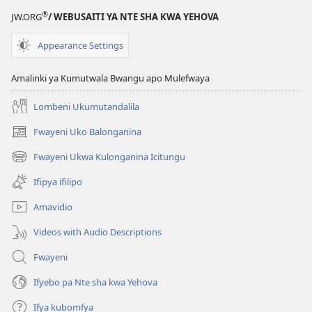
KALINDA
Cinshi
®
JW.ORG
/ WEBUSAITI YA NTE SHA KWA YEHOVA
Cinshi
Tulingile
Tulingile
Ukubela
Appearance Settings
Ukubela
Abafumacum
Abafumacumi
Amalinki ya Kumutwala Bwangu apo Mulefwaya
Lombeni Ukumutandalila
Fwayeni Uko Balonganina
(yalaisula
na
Fwayeni Ukwa Kulonganina Icitungu
(yalaisula
imbi)
na
Ifipya ifilipo
imbi)
Amavidio
Videos with Audio Descriptions
Fwayeni
Ifyebo pa Nte sha kwa Yehova
Ifya kubomfya