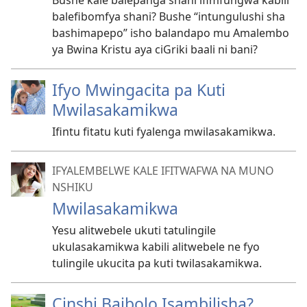
Bushe kale balepanga shani ifimfungwa kabili
balefibomfya shani? Bushe “intungulushi sha
bashimapepo” isho balandapo mu Amalembo
ya Bwina Kristu aya ciGriki baali ni bani?
Ifyo Mwingacita pa Kuti
Mwilasakamikwa
Ifintu fitatu kuti fyalenga mwilasakamikwa.
IFYALEMBELWE KALE IFITWAFWA NA MUNO
NSHIKU
Mwilasakamikwa
Yesu alitwebele ukuti tatulingile
ukulasakamikwa kabili alitwebele ne fyo
tulingile ukucita pa kuti twilasakamikwa.
Cinshi Baibolo Isambilisha?