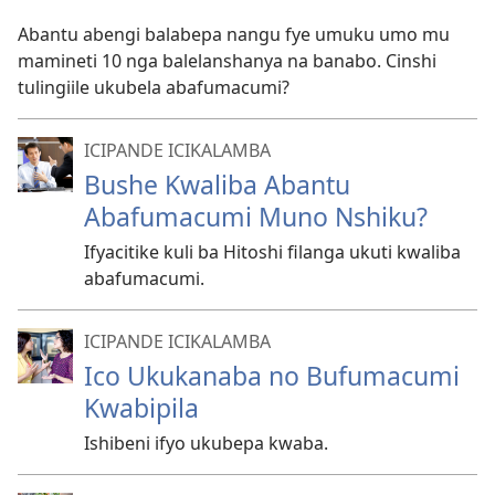
Abantu abengi balabepa nangu fye umuku umo mu
mamineti 10 nga balelanshanya na banabo. Cinshi
tulingiile ukubela abafumacumi?
ICIPANDE ICIKALAMBA
Bushe Kwaliba Abantu
Abafumacumi Muno Nshiku?
Ifyacitike kuli ba Hitoshi filanga ukuti kwaliba
abafumacumi.
ICIPANDE ICIKALAMBA
Ico Ukukanaba no Bufumacumi
Kwabipila
Ishibeni ifyo ukubepa kwaba.