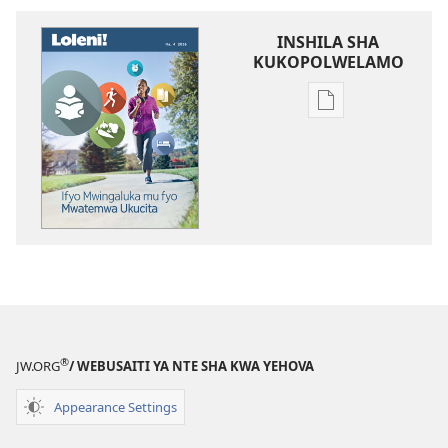
INSHILA SHA
KUKOPOLWELAMO
Inshila
sha
kukopolwelamo
impapulo
sha
pa
kompyuta
LOLENI!
Ifyo
Mwingaluka
mu
®
JW.ORG
/ WEBUSAITI YA NTE SHA KWA YEHOVA
fyo
Mwatemwa
Appearance Settings
Ukucita