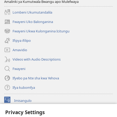
Amalinki ya Kumutwala Bwangu apo Mulefwaya
Lombeni Ukumutandalila
Fwayeni Uko Balonganina
(yalaisula
na
Fwayeni Ukwa Kulonganina Icitungu
(yalaisula
imbi)
na
Ifipya ifilipo
imbi)
Amavidio
Videos with Audio Descriptions
Fwayeni
Ifyebo pa Nte sha kwa Yehova
Ifya kubomfya
Imisangulo
(yalaisula
na
Privacy Settings
imbi)
Watchtower LAIBRARE YA PA INTANETI™