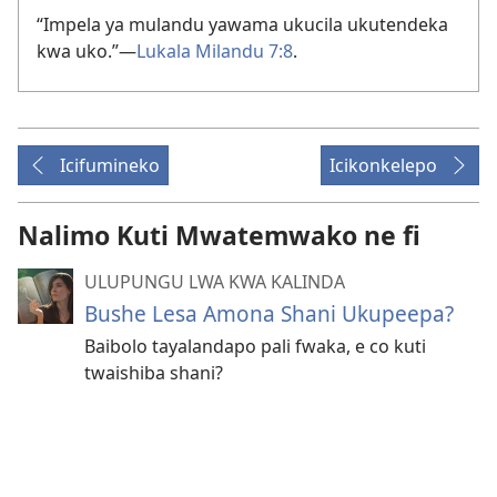
“Impela ya mulandu yawama ukucila ukutendeka
kwa uko.”—
Lukala Milandu 7:8
.
Icifumineko
Icikonkelepo
Nalimo Kuti Mwatemwako ne fi
ULUPUNGU LWA KWA KALINDA
Bushe Lesa Amona Shani Ukupeepa?
Baibolo tayalandapo pali fwaka, e co kuti
twaishiba shani?