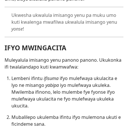
Ukwesha ukwalula imisango yenu pa muku umo
kuti kwalenga mwafilwa ukwalula imisango yenu
yonse
!
IFYO MWINGACITA
Muleyalula imisango yenu panono panono. Ukukonka
ifi twalalandapo kuti kwamwafwa:
Lembeni ifintu
ifisuma
ifyo mulefwaya ukulacita e
lyo ne misango
yabipa
iyo mulefwaya ukuleka.
Mwilemba ifinono, lelo mulembe fye fyonse ifyo
mulefwaya ukulacita ne fyo mulefwaya ukuleka
ukucita.
Mubalilepo ukulemba ifintu ifyo mulemona ukuti e
ficindeme sana.