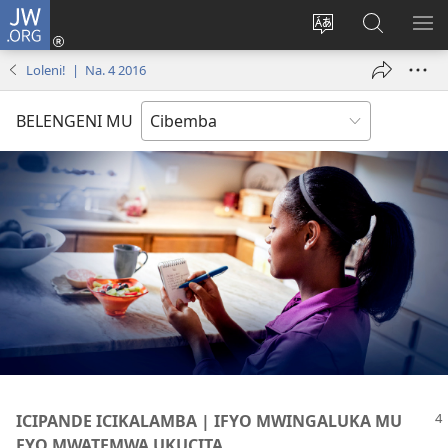
JW.ORG
Isuleni
(yalaisula
Bikenipo
Fwayeni
ME
na
ululimi
pa
IM
Loleni! | Na. 4 2016
imbi)
lumbi
JW.ORG
BELENGENI MU
ICIPANDE ICIKALAMBA | IFYO MWINGALUKA MU
FYO MWATEMWA UKUCITA