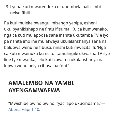
Lyena kuti mwatendeka ukubombela pali cimbi
nelyo fibili.
Pa kuti muleke bwangu imisango yabipa, esheni
ukuipyanikishapo ne fintu ifisuma. Ku ca kumwenako,
nga ca kuti mulapoosa sana inshita ukutamba TV e lyo
pa nshita imo ine mulafwaya ukulalanshanya sana na
balupwa wenu ne fibusa, ninshi kuti mwacita ifi: ‘Nga
ca kuti mwainuka ku ncito, tamulingile ukwasha TV ilyo
line fye mwafika, lelo kuti cawama ukulanshanya na
lupwa wenu nelyo cibusa pa foni.’
AMALEMBO NA YAMBI
AYENGAMWAFWA
“Mwishibe bwino bwino ifyacilapo ukucindama.”—
Abena Filipi 1:10
.