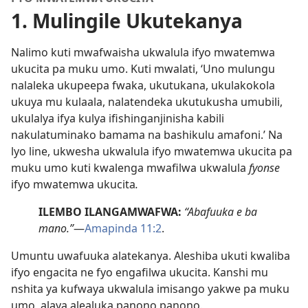
1. Mulingile Ukutekanya
Nalimo kuti mwafwaisha ukwalula ifyo mwatemwa
ukucita pa muku umo. Kuti mwalati, ‘Uno mulungu
nalaleka ukupeepa fwaka, ukutukana, ukulakokola
ukuya mu kulaala, nalatendeka ukutukusha umubili,
ukulalya ifya kulya ifishinganjinisha kabili
nakulatuminako bamama na bashikulu amafoni.’ Na
lyo line, ukwesha ukwalula ifyo mwatemwa ukucita pa
muku umo kuti kwalenga mwafilwa ukwalula
fyonse
ifyo mwatemwa ukucita
.
ILEMBO ILANGAMWAFWA:
“Abafuuka e ba
mano.”
—
Amapinda 11:2
.
Umuntu uwafuuka alatekanya. Aleshiba ukuti kwaliba
ifyo engacita ne fyo engafilwa ukucita. Kanshi mu
nshita ya kufwaya ukwalula imisango yakwe pa muku
umo, alaya alealuka panono panono.