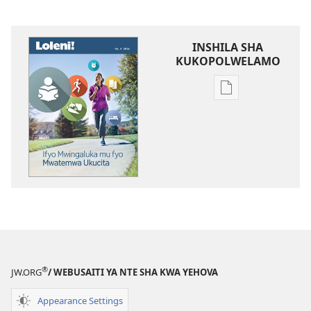
INSHILA SHA
KUKOPOLWELAMO
Inshila
sha
kukopolwelamo
impapulo
sha
pa
kompyuta
LOLENI!
Ifyo
Mwingaluka
mu
®
JW.ORG
/ WEBUSAITI YA NTE SHA KWA YEHOVA
fyo
Mwatemwa
Appearance Settings