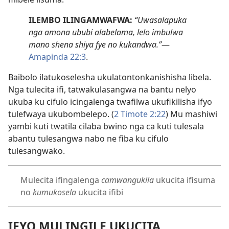
ILEMBO ILINGAMWAFWA:
“Uwasalapuka
nga amona ububi alabelama, lelo imbulwa
mano shena shiya fye no kukandwa.”
—
Amapinda 22:3
.
Baibolo ilatukoselesha ukulatontonkanishisha libela.
Nga tulecita ifi, tatwakulasangwa na bantu nelyo
ukuba ku cifulo icingalenga twafilwa ukufikilisha ifyo
tulefwaya ukubombelepo. (
2 Timote 2:22
) Mu mashiwi
yambi kuti twatila cilaba bwino nga ca kuti tulesala
abantu tulesangwa nabo ne fiba ku cifulo
tulesangwako.
Mulecita ifingalenga
camwangukila
ukucita ifisuma
no
kumukosela
ukucita ifibi
IFYO MULINGILE UKUCITA