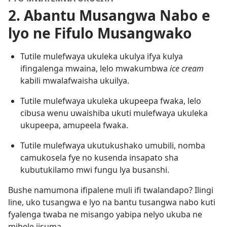
2. Abantu Musangwa Nabo e
lyo ne Fifulo Musangwako
Tutile mulefwaya ukuleka ukulya ifya kulya
ifingalenga mwaina, lelo mwakumbwa
ice cream
kabili mwalafwaisha ukuilya.
Tutile mulefwaya ukuleka ukupeepa fwaka, lelo
cibusa wenu uwaishiba ukuti mulefwaya ukuleka
ukupeepa, amupeela fwaka.
Tutile mulefwaya ukutukushako umubili, nomba
camukosela fye no kusenda insapato sha
kubutukilamo mwi fungu lya busanshi.
Bushe namumona ifipalene muli ifi twalandapo? Ilingi
line, uko tusangwa e lyo na bantu tusangwa nabo kuti
fyalenga twaba ne misango yabipa nelyo ukuba ne
mibele iisuma.