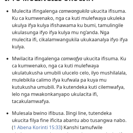
Mulecita ifingalenga
camwangukila
ukucita ifisuma.
Ku ca kumwenako, nga ca kuti mulefwaya ukuleka
ukulya ifya kulya ifishawama ku bumi, tamulingile
ukulasunga ifyo ifya kulya mu ng’anda. Nga
mulecita ifi, cikalamwangukila ukukaanalya ifyo ifya
kulya.
Mwilacita ifingalenga
camwafya
ukucita ifisuma. Ku
ca kumwenako, nga ca kuti mulefwaya
ukulatukusha umubili ulucelo celo, ilyo mushilalala,
mulebikila calimo ifya kufwala pa kuya mu
kutukusha umubili. Pa kutendeka kuti cilemwafya,
lelo nga mwakonkanyapo ukulacita ifi,
tacakulamwafya.
Mulesala bwino ifibusa. Ilingi line, tutendeka
ukucita filya fine ificita abantu abo tusangwa nabo.
(
1 Abena Korinti 15:33
) Kanshi tamufwile