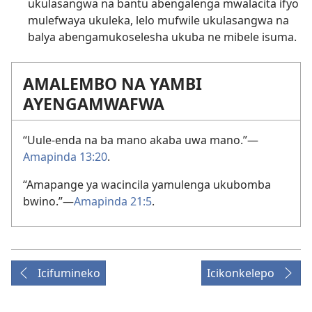
ukulasangwa na bantu abengalenga mwalacita ifyo
mulefwaya ukuleka, lelo mufwile ukulasangwa na
balya abengamukoselesha ukuba ne mibele isuma.
AMALEMBO NA YAMBI
AYENGAMWAFWA
“Uule-enda na ba mano akaba uwa mano.”—
Amapinda 13:20
.
“Amapange ya wacincila yamulenga ukubomba
bwino.”—
Amapinda 21:5
.
Icifumineko
Icikonkelepo