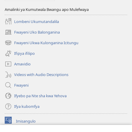
Ukucita
Amalinki ya Kumutwala Bwangu apo Mulefwaya
Lombeni Ukumutandalila
Fwayeni Uko Balonganina
(yalaisula
na
Fwayeni Ukwa Kulonganina Icitungu
(yalaisula
imbi)
na
Ifipya ifilipo
imbi)
Amavidio
Videos with Audio Descriptions
Fwayeni
Ifyebo pa Nte sha kwa Yehova
Ifya kubomfya
Imisangulo
(yalaisula
na