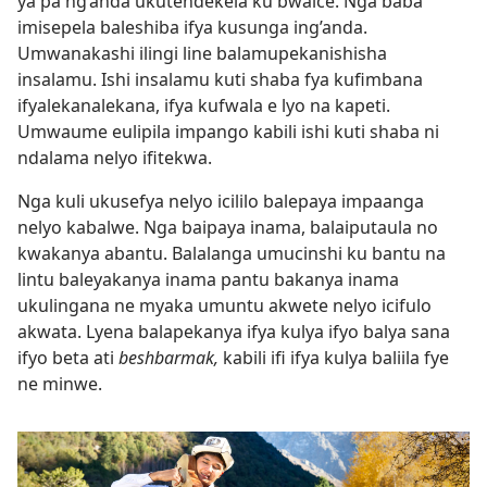
ya pa ng’anda ukutendekela ku bwaice. Nga baba
imisepela baleshiba ifya kusunga ing’anda.
Umwanakashi ilingi line balamupekanishisha
insalamu. Ishi insalamu kuti shaba fya kufimbana
ifyalekanalekana, ifya kufwala e lyo na kapeti.
Umwaume eulipila impango kabili ishi kuti shaba ni
ndalama nelyo ifitekwa.
Nga kuli ukusefya nelyo icililo balepaya impaanga
nelyo kabalwe. Nga baipaya inama, balaiputaula no
kwakanya abantu. Balalanga umucinshi ku bantu na
lintu baleyakanya inama pantu bakanya inama
ukulingana ne myaka umuntu akwete nelyo icifulo
akwata. Lyena balapekanya ifya kulya ifyo balya sana
ifyo beta ati
beshbarmak,
kabili ifi ifya kulya baliila fye
ne minwe.