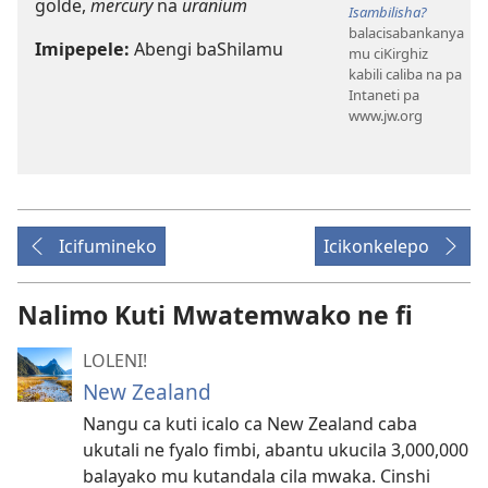
golde,
mercury
na
uranium
Isambilisha?
balacisabankanya
Imipepele:
Abengi baShilamu
mu ciKirghiz
kabili caliba na pa
Intaneti pa
www.jw.org
Icifumineko
Icikonkelepo
Nalimo Kuti Mwatemwako ne fi
LOLENI!
New Zealand
Nangu ca kuti icalo ca New Zealand caba
ukutali ne fyalo fimbi, abantu ukucila 3,000,000
balayako mu kutandala cila mwaka. Cinshi