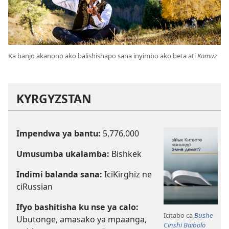
Ka banjo akanono ako balishishapo sana inyimbo ako beta ati
Komuz
KYRGYZSTAN
Impendwa ya bantu:
5,776,000
Umusumba ukalamba:
Bishkek
Indimi balanda sana:
IciKirghiz ne
ciRussian
Ifyo bashitisha ku nse ya calo:
Icitabo ca
Bushe
Ubutonge, amasako ya mpaanga,
Cinshi Baibolo