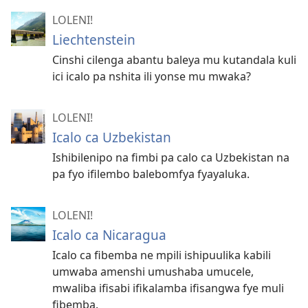
LOLENI!
Liechtenstein
Cinshi cilenga abantu baleya mu kutandala kuli
ici icalo pa nshita ili yonse mu mwaka?
LOLENI!
Icalo ca Uzbekistan
Ishibilenipo na fimbi pa calo ca Uzbekistan na
pa fyo ifilembo balebomfya fyayaluka.
LOLENI!
Icalo ca Nicaragua
Icalo ca fibemba ne mpili ishipuulika kabili
umwaba amenshi umushaba umucele,
mwaliba ifisabi ifikalamba ifisangwa fye muli
fibemba.