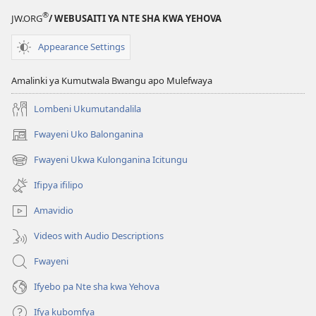
mu
®
JW.ORG
/ WEBUSAITI YA NTE SHA KWA YEHOVA
fyo
Mwatemwa
Appearance Settings
Ukucita
Amalinki ya Kumutwala Bwangu apo Mulefwaya
Lombeni Ukumutandalila
Fwayeni Uko Balonganina
(yalaisula
na
Fwayeni Ukwa Kulonganina Icitungu
(yalaisula
imbi)
na
Ifipya ifilipo
imbi)
Amavidio
Videos with Audio Descriptions
Fwayeni
Ifyebo pa Nte sha kwa Yehova
Ifya kubomfya