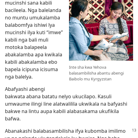
mucinshi sana kabili
bacileela. Nga balelanda
no muntu umukalamba
balabomfya ishiwi lya
mucinshi ilya kuti “imwe”
kabili nga bali muli
motoka balapeela
abakalamba apa kwikala
kabili abakalamba ebo
Inte sha kwa Yehova
bapela icipuna icisuma
balasambilisha abantu abengi
nga balelya.
Baibolo mu Kyrgyzstan
Abafyashi abengi
bakwata abana batatu nelyo ukucilapo. Kasuli
umwaume ilingi line alatwalilila ukwikala na bafyashi
bakwe na lintu aupa kabili alabasakama ukufikila
bafwa.
Abanakashi balabasambilisha ifya kubomba imilimo