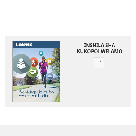
INSHILA SHA
KUKOPOLWELAMO
Inshila
sha
kukopolwelamo
impapulo
sha
pa
kompyuta
LOLENI!
Ifyo
Mwingaluka