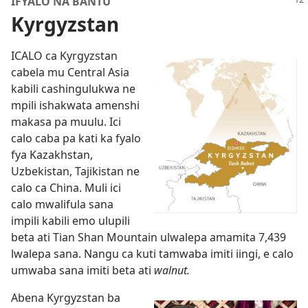
IFYALO NA BANTU
Kyrgyzstan
ICALO ca Kyrgyzstan
cabela mu Central Asia
kabili cashingulukwa ne
mpili ishakwata amenshi
makasa pa muulu. Ici
calo caba pa kati ka fyalo
fya Kazakhstan,
Uzbekistan, Tajikistan ne
calo ca China. Muli ici
calo mwalifula sana
impili kabili emo ulupili
beta ati Tian Shan Mountain ulwalepa amamita 7,439
lwalepa sana. Nangu ca kuti tamwaba imiti iingi, e calo
umwaba sana imiti beta ati
walnut.
Abena Kyrgyzstan ba