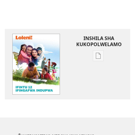
INSHILA SHA
KUKOPOLWELAMO
Inshila
sha
kukopolwelamo
impapulo
sha
pa
kompyuta
LOLENI!
Ifintu
12
Ifingafwa
®