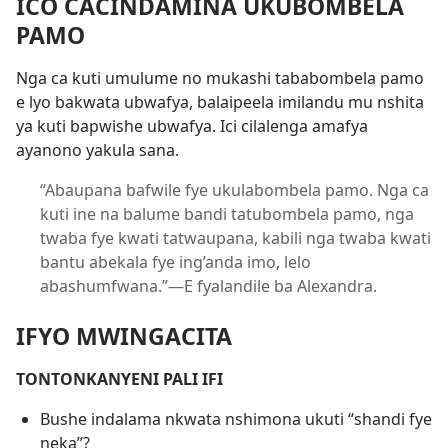
ICO CACINDAMINA UKUBOMBELA
PAMO
Nga ca kuti umulume no mukashi tababombela pamo
e lyo bakwata ubwafya, balaipeela imilandu mu nshita
ya kuti bapwishe ubwafya. Ici cilalenga amafya
ayanono yakula sana.
“Abaupana bafwile fye ukulabombela pamo. Nga ca
kuti ine na balume bandi tatubombela pamo, nga
twaba fye kwati tatwaupana, kabili nga twaba kwati
bantu abekala fye ing’anda imo, lelo
abashumfwana.”—E fyalandile ba Alexandra.
IFYO MWINGACITA
TONTONKANYENI PALI IFI
Bushe indalama nkwata nshimona ukuti “shandi fye
neka”?