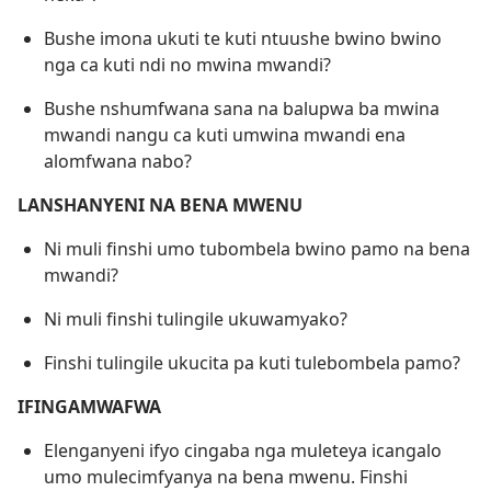
Bushe imona ukuti te kuti ntuushe bwino bwino
nga ca kuti ndi no mwina mwandi?
Bushe nshumfwana sana na balupwa ba mwina
mwandi nangu ca kuti umwina mwandi ena
alomfwana nabo?
LANSHANYENI NA BENA MWENU
Ni muli finshi umo tubombela bwino pamo na bena
mwandi?
Ni muli finshi tulingile ukuwamyako?
Finshi tulingile ukucita pa kuti tulebombela pamo?
IFINGAMWAFWA
Elenganyeni ifyo cingaba nga muleteya icangalo
umo mulecimfyanya na bena mwenu. Finshi