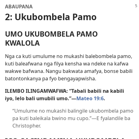
ABAUPANA
2: Ukubombela Pamo
UMO UKUBOMBELA PAMO
KWALOLA
Nga ca kuti umulume no mukashi balebombela pamo,
kuti baleafwana nga filya kensha wa ndeke na kafwa
wakwe bafwana. Nangu bakwata amafya, bonse babili
batontonkanya pa fyo bengayapwisha.
ILEMBO ILINGAMWAFWA: “Tabali babili na kabili
iyo, lelo bali umubili umo.”—
Mateo 19:6
.
“Umulume no mukashi balingile ukubombela pamo
pa kuti baleikala bwino mu cupo.”—E fyalandile ba
Christopher.