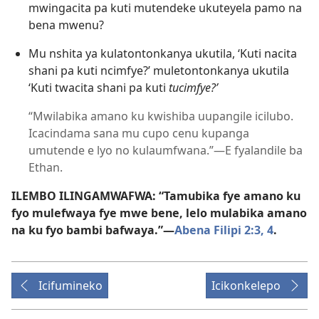
mwingacita pa kuti mutendeke ukuteyela pamo na
bena mwenu?
Mu nshita ya kulatontonkanya ukutila, ‘Kuti nacita
shani pa kuti ncimfye?’ muletontonkanya ukutila
‘Kuti twacita shani pa kuti
tucimfye?’
“Mwilabika amano ku kwishiba uupangile icilubo.
Icacindama sana mu cupo cenu kupanga
umutende e lyo no kulaumfwana.”—E fyalandile ba
Ethan.
ILEMBO ILINGAMWAFWA: “Tamubika fye amano ku
fyo mulefwaya fye mwe bene, lelo mulabika amano
na ku fyo bambi bafwaya.”—
Abena Filipi 2:3, 4
.
Icifumineko
Icikonkelepo