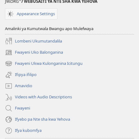
JW.ORG
/ WEBUSAITI YA NTE SHA KWA YEHOVA
Indupwa
Appearance Settings
Amalinki ya Kumutwala Bwangu apo Mulefwaya
Lombeni Ukumutandalila
Fwayeni Uko Balonganina
(yalaisula
na
Fwayeni Ukwa Kulonganina Icitungu
(yalaisula
imbi)
na
Ifipya ifilipo
imbi)
Amavidio
Videos with Audio Descriptions
Fwayeni
Ifyebo pa Nte sha kwa Yehova
Ifya kubomfya