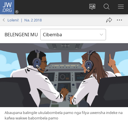
JW.ORG
Isuleni
(yalaisula
Bikenipo
Fwayeni
ME
na
ululimi
pa
IM
Loleni! | Na. 2 2018
imbi)
lumbi
JW.ORG
BELENGENI MU
Abaupana balingile ukulabombela pamo nga filya uwensha indeke na
kafwa wakwe babombela pamo