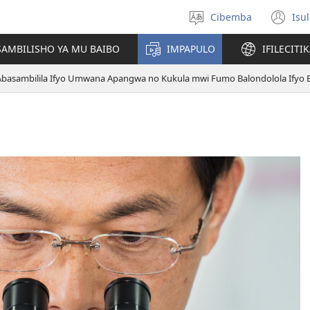
Cibemba
Isu
Saleni
(y
ululimi
na
AMBILISHO YA MU BAIBO
IMPAPULO
IFILECITI
im
Abasambilila Ifyo Umwana Apangwa no Kukula mwi Fumo Balondolola Ifyo