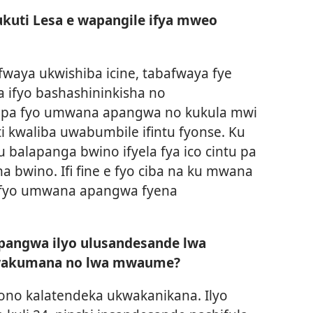
ukuti Lesa e wapangile ifya mweo
afwaya ukwishiba icine, tabafwaya fye
 ifyo bashashininkisha no
la pa fyo umwana apangwa no kukula mwi
i kwaliba uwabumbile ifintu fyonse. Ku
 balapanga bwino ifyela fya ico cintu pa
a bwino. Ifi fine e fyo ciba na ku mwana
 ifyo umwana apangwa fyena
angwa ilyo ulusandesande lwa
lwakumana no lwa mwaume?
ono kalatendeka ukwakanikana. Ilyo