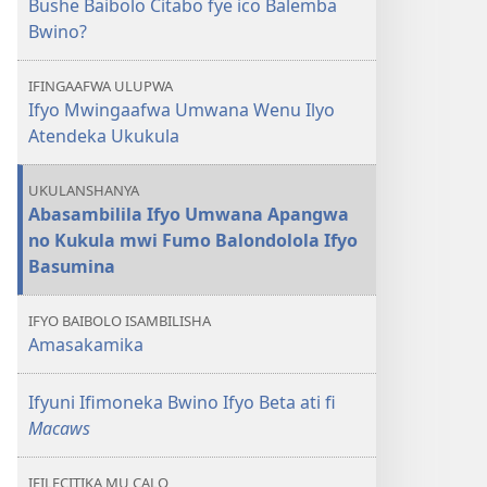
Bushe Baibolo Citabo fye ico Balemba
Bushe
Bwino?
Baibolo
Citabo
IFINGAAFWA ULUPWA
fye
Ifyo Mwingaafwa Umwana Wenu Ilyo
ico
Atendeka Ukukula
Balemba
Bwino?
UKULANSHANYA
Abasambilila Ifyo Umwana Apangwa
no Kukula mwi Fumo Balondolola Ifyo
Basumina
IFYO BAIBOLO ISAMBILISHA
Amasakamika
Ifyuni Ifimoneka Bwino Ifyo Beta ati fi
Macaws
IFILECITIKA MU CALO