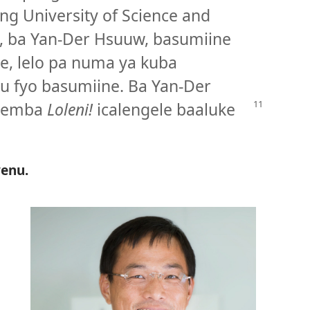
ng University of Science and
o, ba Yan-Der Hsuuw, basumiine
ye, lelo pa numa ya kuba
mu fyo basumiine. Ba Yan-Der
alemba
Loleni!
icalengele
baaluke
yenu.