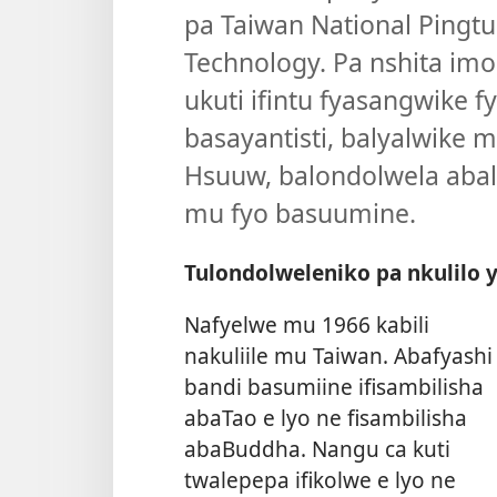
pa Taiwan National Pingtu
Technology. Pa nshita im
ukuti ifintu fyasangwike f
basayantisti, balyalwike 
Hsuuw, balondolwela ab
mu fyo basuumine.
Tulondolweleniko pa nkulilo 
Nafyelwe mu 1966 kabili
nakuliile mu Taiwan. Abafyashi
bandi basumiine ifisambilisha
abaTao e lyo ne fisambilisha
abaBuddha. Nangu ca kuti
twalepepa ifikolwe e lyo ne