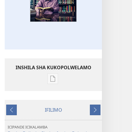
INSHILA SHA KUKOPOLWELAMO
Inshila
sha
kukopolwelamo
impapulo
IFILIMO
sha
Icifumineko
Icikonkelepo
pa
kompyuta
ICIPANDE ICIKALAMBA
LOLENI!