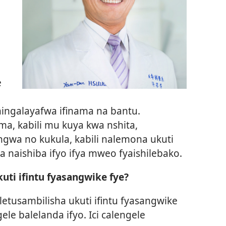
e
ningalayafwa ifinama na bantu.
ama, kabili mu kuya kwa nshita,
ngwa no kukula, kabili nalemona ukuti
ga naishiba ifyo ifya mweo fyaishilebako.
uti ifintu fyasangwike fye?
letusambilisha ukuti ifintu fyasangwike
ele balelanda ifyo. Ici calengele