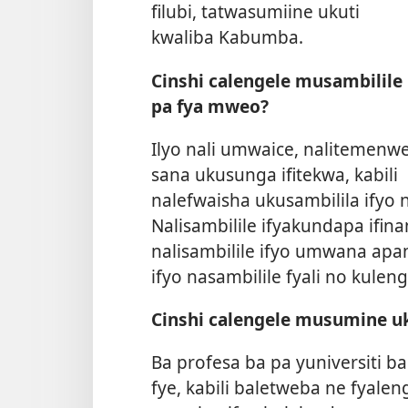
filubi, tatwasumiine ukuti
kwaliba Kabumba.
Cinshi calengele musambilile
pa fya mweo?
Ilyo nali umwaice, nalitemenw
sana ukusunga ifitekwa, kabili
nalefwaisha ukusambilila ifyo 
Nalisambilile ifyakundapa ifin
nalisambilile ifyo umwana apa
ifyo nasambilile fyali no kulen
Cinshi calengele musumine uk
Ba profesa ba pa yuniversiti ba
fye, kabili baletweba ne fyaleng