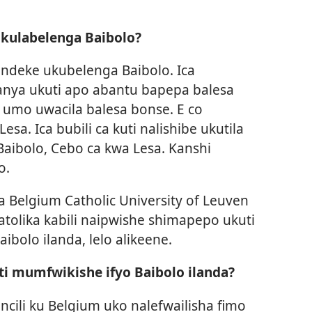
ukulabelenga Baibolo?
ntendeke ukubelenga Baibolo. Ica
kanya ukuti apo abantu bapepa balesa
 umo uwacila balesa bonse. E co
sa. Ica bubili ca kuti nalishibe ukutila
Baibolo, Cebo ca kwa Lesa. Kanshi
o.
 Belgium Catholic University of Leuven
Katolika kabili naipwishe shimapepo ukuti
ibolo ilanda, lelo alikeene.
i mumfwikishe ifyo Baibolo ilanda?
hi ncili ku Belgium uko nalefwailisha fimo