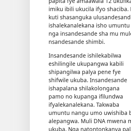
papita fye amaawala 12 ukufika
imiku ibili ukucila ifyo shaciba
kuti shasanguka ulusandesand
ishalekanalekana isho umuntu 
nga insandesande sha mu mulo
nsandesande shimbi.
Insandesande ishilekabilwa
eshilingile ukupangwa kabili
shipangilwa palya pene fye
shifwile ukuba. Insandesande
ishapalana shilakolongana
pamo no kupanga ifilundwa
ifyalekanalekana. Takwaba
umuntu nangu umo uwishiba bw
alepangwa. Muli DNA mwena m
ukuba. Nga natontonkanya pali