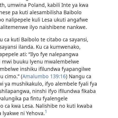
h, umwina Poland, kabili Inte ya kwa
inese pa kuti alesambilisha Baibolo
po nalipepele kuli Lesa ukuti angafwe
nalitemenwe ilyo naishibene nankwe.
 ca kuti Baibolo te citabo ca sayansi,
 sayansi ilanda. Ku ca kumwenako,
pepele ati: “Ilyo fye nalepangwa
li mwi buuku lyenu mwalembelwe
embelwe inshiku ifilundwa fyapangilwe
u cimo.” (
Amalumbo 139:16
) Nangu ca
 ya mushikakulo, ifyo alembele fyali fya
fishilapangwa, ninshi ifyo ifilundwa fikaba
yalungika pa fintu fyalengele
bo ca kwa Lesa. Nalishibe no kuti kwaba
1
a lyakwe ni Yehova.