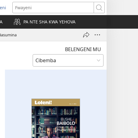
leni
alaisula
Fwayeni
KA
PA NTE SHA KWA YEHOVA
bi)
 Basumina
BELENGENI MU