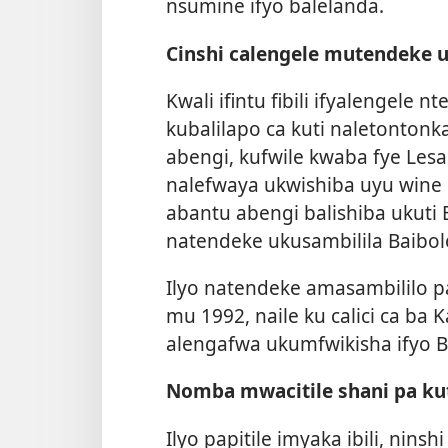
nsumine ifyo balelanda.
Cinshi calengele mutendeke 
Kwali ifintu fibili ifyalengele 
kubalilapo ca kuti naletonton
abengi, kufwile kwaba fye Lesa
nalefwaya ukwishiba uyu wine Le
abantu abengi balishiba ukuti 
natendeke ukusambilila Baibol
Ilyo natendeke amasambililo pa
mu 1992, naile ku calici ca ba 
alengafwa ukumfwikisha ifyo Ba
Nomba mwacitile shani pa kut
Ilyo papitile imyaka ibili, nins