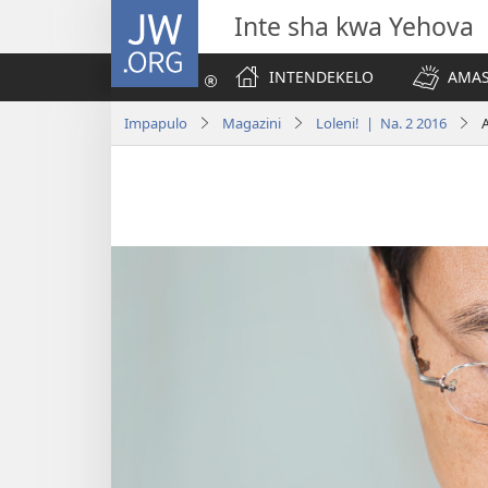
JW.ORG
Inte sha kwa Yehova
INTENDEKELO
AMAS
Impapulo
Magazini
Loleni! | Na. 2 2016