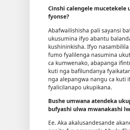
Cinshi calengele mucetekele 
fyonse?
Abafwailishisha pali sayansi b
ukusumina ifyo abantu balanda
kushininkisha. Ifyo nasambili
fumo fyalilenga nasumina ukut
ca kumwenako, abapanga ifintu
kuti nga bafilundanya fyaikatan
nga alepangwa nangu ca kuti
fyalicilanapo ukupikana.
Bushe umwana atendeka ukup
bufyashi ulwa mwanakashi 
Ee. Aka akalusandesande akan