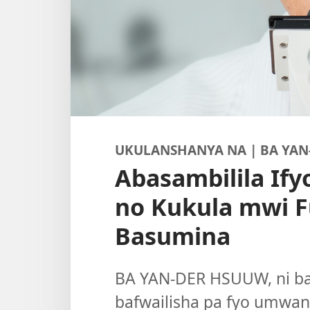
UKULANSHANYA NA | BA YAN
Abasambilila I
no Kukula mwi F
Basumina
BA YAN-DER HSUUW, ni ba 
bafwailisha pa fyo umwa