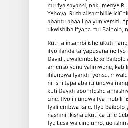
mu fya sayansi, nakumenye Rut
Yehova. Ruth alisambilile iciCh
abantu abaali pa yuniversiti. A
ukwishiba ifyaba mu Baibolo, 
Ruth alinsambilishe ukuti nangu
ifyo ilanda tafyapusana ne fyo
Davidi, uwalembeleko Baibolo a
amenso yenu yalimwene, kabi
ifilundwa fyandi fyonse, mwal
ninshi tapalaba icilundwa nang
kuti Davidi abomfeshe amashiwi
cine. Ilyo ifilundwa fya mubili 
fyalilembwa kale. Ifyo Baibolo 
nashininkisha ukuti ca cine Ce
fye Lesa wa cine umo, uo ishin