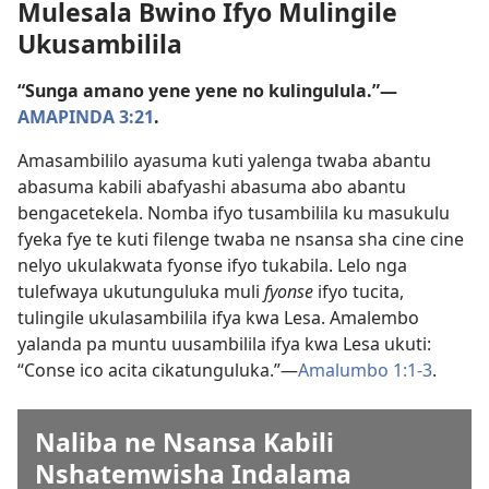
Mulesala Bwino Ifyo Mulingile
Ukusambilila
“Sunga amano yene yene no kulingulula.”—
AMAPINDA 3:21
.
Amasambililo ayasuma kuti yalenga twaba abantu
abasuma kabili abafyashi abasuma abo abantu
bengacetekela. Nomba ifyo tusambilila ku masukulu
fyeka fye te kuti filenge twaba ne nsansa sha cine cine
nelyo ukulakwata fyonse ifyo tukabila. Lelo nga
tulefwaya ukutunguluka muli
fyonse
ifyo tucita,
tulingile ukulasambilila ifya kwa Lesa. Amalembo
yalanda pa muntu uusambilila ifya kwa Lesa ukuti:
“Conse ico acita cikatunguluka.”—
Amalumbo 1:1-3
.
Naliba ne Nsansa Kabili
Nshatemwisha Indalama