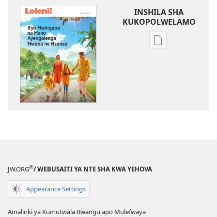
INSHILA SHA
KUKOPOLWELAMO
Inshila
sha
kukopolwelamo
impapulo
sha
pa
kompyuta
LOLENI!
Ifyo
Mwingaba
na
®
JW.ORG
/ WEBUSAITI YA NTE SHA KWA YEHOVA
Mano
Ayengalenga
Appearance Settings
Mwaba
ne
Amalinki ya Kumutwala Bwangu apo Mulefwaya