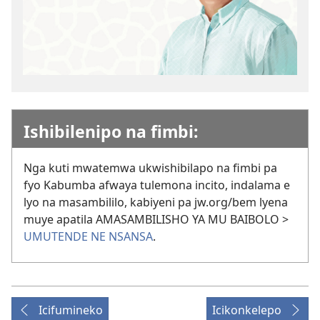
Ishibilenipo na fimbi:
Nga kuti mwatemwa ukwishibilapo na fimbi pa
fyo Kabumba afwaya tulemona incito, indalama e
lyo na masambililo, kabiyeni pa jw.org/bem lyena
muye apatila AMASAMBILISHO YA MU BAIBOLO >
UMUTENDE NE NSANSA
.
Icifumineko
Icikonkelepo