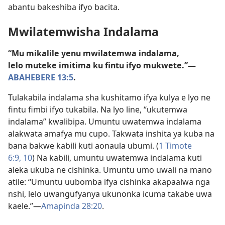
abantu bakeshiba ifyo bacita.
Mwilatemwisha Indalama
“Mu mikalile yenu mwilatemwa indalama,
lelo muteke imitima ku fintu ifyo mukwete.”—
ABAHEBERE 13:5
.
Tulakabila indalama sha kushitamo ifya kulya e lyo ne
fintu fimbi ifyo tukabila. Na lyo line, “ukutemwa
indalama” kwalibipa. Umuntu uwatemwa indalama
alakwata amafya mu cupo. Takwata inshita ya kuba na
bana bakwe kabili kuti aonaula ubumi. (
1 Timote
6:9, 10
) Na kabili, umuntu uwatemwa indalama kuti
aleka ukuba ne cishinka. Umuntu umo uwali na mano
atile: “Umuntu uubomba ifya cishinka akapaalwa nga
nshi, lelo uwangufyanya ukunonka icuma takabe uwa
kaele.”—
Amapinda 28:20
.