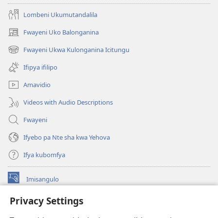
Nsansa
Lombeni Ukumutandalila
Fwayeni Uko Balonganina
(yalaisula
na
Fwayeni Ukwa Kulonganina Icitungu
(yalaisula
imbi)
na
Ifipya ifilipo
imbi)
Amavidio
Videos with Audio Descriptions
Fwayeni
Ifyebo pa Nte sha kwa Yehova
Ifya kubomfya
Imisangulo
(yalaisula
na
Privacy Settings
imbi)
Watchtower LAIBRARE YA PA INTANETI™
(yalaisula