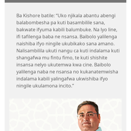
Ba Kishore batile: “Uko njikala abantu abengi
balabombesha pa kuti basambilile sana,
bakwate ifyuma kabili balumbuke. Na lyo line,
ifi tafilenga baba ne nsansa. Baibolo yalilenga
naishiba ifyo ningile ukubikako sana amano.
Nalisambilila ukuti nangu ca kuti indalama kuti
shangafwa mu fintu fimo, te kuti shishite
insansa nelyo ukutemwa kwa cine. Baibolo
yalilenga naba ne nsansa no kukanatemwisha
indalama kabili yalingafwa ukwishiba ifyo
ningile ukulamona incito.”