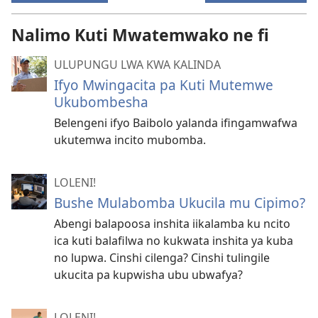
Nalimo Kuti Mwatemwako ne fi
ULUPUNGU LWA KWA KALINDA
Ifyo Mwingacita pa Kuti Mutemwe
Ukubombesha
Belengeni ifyo Baibolo yalanda ifingamwafwa
ukutemwa incito mubomba.
LOLENI!
Bushe Mulabomba Ukucila mu Cipimo?
Abengi balapoosa inshita iikalamba ku ncito
ica kuti balafilwa no kukwata inshita ya kuba
no lupwa. Cinshi cilenga? Cinshi tulingile
ukucita pa kupwisha ubu ubwafya?
LOLENI!