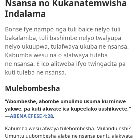
Nsansa no Kukanatemwisha
Indalama
Bonse fye nampo nga tuli baice nelyo tuli
bakalamba, tuli bashimbe nelyo twalyupa
nelyo ukuupwa, tulafwaya ukuba ne nsansa.
Kabumba wesu na o alafwaya tuleba
ne nsansa. E ico alitweba ifyo twingacita pa
kuti tuleba ne nsansa.
Mulebombesha
“Abombeshe, abombe umulimo usuma ku minwe
yakwe, pa kuti akwate ica kupeelako uushikwete.”
—
ABENA EFESE 4:28
.
Kabumba wesu afwaya tulebombesha. Mulandu nshi?
Umuntu uubombesha alaba ne nsansa pantu alakwata