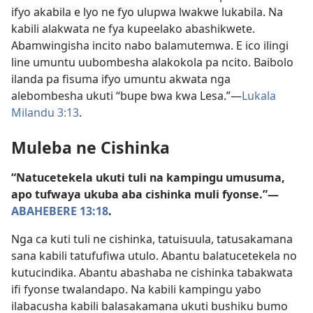
ifyo akabila e lyo ne fyo ulupwa lwakwe lukabila. Na
kabili alakwata ne fya kupeelako abashikwete.
Abamwingisha incito nabo balamutemwa. E ico ilingi
line umuntu uubombesha alakokola pa ncito. Baibolo
ilanda pa fisuma ifyo umuntu akwata nga
alebombesha ukuti “bupe bwa kwa Lesa.”—
Lukala
Milandu 3:13
.
Muleba ne Cishinka
“Natucetekela ukuti tuli na kampingu umusuma,
apo tufwaya ukuba aba cishinka muli fyonse.”—
ABAHEBERE 13:18
.
Nga ca kuti tuli ne cishinka, tatuisuula, tatusakamana
sana kabili tatufufiwa utulo. Abantu balatucetekela no
kutucindika. Abantu abashaba ne cishinka tabakwata
ifi fyonse twalandapo. Na kabili kampingu yabo
ilabacusha kabili balasakamana ukuti bushiku bumo