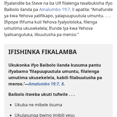
Ifyalandile ba Steve na ba Ulf filalenga twaibukisha ifyo
Baibolo ilanda pa
Amalumbo 19:7, 8
apatila: “Amafunde
ya kwa Yehova yalifikapo, yalapuupuutula umuntu. . . .
Ifipope ififuma kuli Yehova fyalyololoka, filenga
umutima ukusekelela; Ifunde lya kwa Yehova
lyalisanguluka, libuutusha pa menso.”
IFISHINKA FIKALAMBA
Ukukonka ifyo Baibolo ilanda kusuma pantu
ifyabamo ‘filapuupuutula umuntu, filalenga
umutima ukusekelela, kabili filabuutusha pa
menso.’
—
Amalumbo 19:7, 8
.
Baibolo itweba ukuti tufwile . . .
Ukuba ne mibele iisuma
Ukulasunga bwino imibili yesu