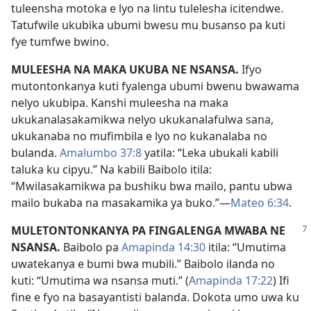
tuleensha motoka e lyo na lintu tulelesha icitendwe.
Tatufwile ukubika ubumi bwesu mu busanso pa kuti
fye tumfwe bwino.
MULEESHA NA MAKA UKUBA NE NSANSA.
Ifyo
mutontonkanya kuti fyalenga ubumi bwenu bwawama
nelyo ukubipa. Kanshi muleesha na maka
ukukanalasakamikwa nelyo ukukanalafulwa sana,
ukukanaba no mufimbila e lyo no kukanalaba no
bulanda.
Amalumbo 37:8
yatila: “Leka ubukali kabili
taluka ku cipyu.” Na kabili Baibolo itila:
“Mwilasakamikwa pa bushiku bwa mailo, pantu ubwa
mailo bukaba na masakamika ya buko.”—
Mateo 6:34
.
MULETONTONKANYA PA FINGALENGA MWABA NE
NSANSA.
Baibolo pa
Amapinda 14:30
itila: “Umutima
uwatekanya e bumi bwa mubili.” Baibolo ilanda no
kuti: “Umutima wa nsansa muti.” (
Amapinda 17:22
) Ifi
fine e fyo na basayantisti balanda. Dokota umo uwa ku