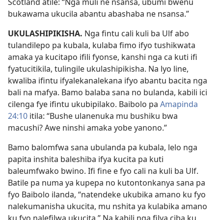
Scotland atile: “Nga muli ne nsansa, ubumi bwenu
bukawama ukucila abantu abashaba ne nsansa.”
UKULASHIPIKISHA.
Nga fintu cali kuli ba Ulf abo
tulandilepo pa kubala, kulaba fimo ifyo tushikwata
amaka ya kucitapo ifili fyonse, kanshi nga ca kuti ifi
fyatucitikila, tulingile ukulashipikisha. Na lyo line,
kwaliba ifintu ifyalekanalekana ifyo abantu bacita nga
bali na mafya. Bamo balaba sana no bulanda, kabili ici
cilenga fye ifintu ukubipilako. Baibolo pa
Amapinda
24:10
itila: “Bushe ulanenuka mu bushiku bwa
macushi? Awe ninshi amaka yobe yanono.”
Bamo balomfwa sana ubulanda pa kubala, lelo nga
papita inshita baleshiba ifya kucita pa kuti
baleumfwako bwino. Ifi fine e fyo cali na kuli ba Ulf.
Batile pa numa ya kupepa no kutontonkanya sana pa
fyo Baibolo ilanda, “natendeke ukubika amano ku fyo
nalekumanisha ukucita, mu nshita ya kulabika amano
ku fyo nalefilwa ukucita.” Na kabili nga filya ciba ku