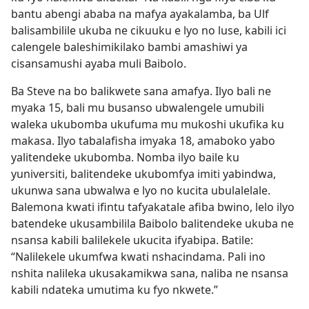
bantu abengi ababa na mafya ayakalamba, ba Ulf
balisambilile ukuba ne cikuuku e lyo no luse, kabili ici
calengele baleshimikilako bambi amashiwi ya
cisansamushi ayaba muli Baibolo.
Ba Steve na bo balikwete sana amafya. Ilyo bali ne
myaka 15, bali mu busanso ubwalengele umubili
waleka ukubomba ukufuma mu mukoshi ukufika ku
makasa. Ilyo tabalafisha imyaka 18, amaboko yabo
yalitendeke ukubomba. Nomba ilyo baile ku
yuniversiti, balitendeke ukubomfya imiti yabindwa,
ukunwa sana ubwalwa e lyo no kucita ubulalelale.
Balemona kwati ifintu tafyakatale afiba bwino, lelo ilyo
batendeke ukusambilila Baibolo balitendeke ukuba ne
nsansa kabili balilekele ukucita ifyabipa. Batile:
“Nalilekele ukumfwa kwati nshacindama. Pali ino
nshita nalileka ukusakamikwa sana, naliba ne nsansa
kabili ndateka umutima ku fyo nkwete.”