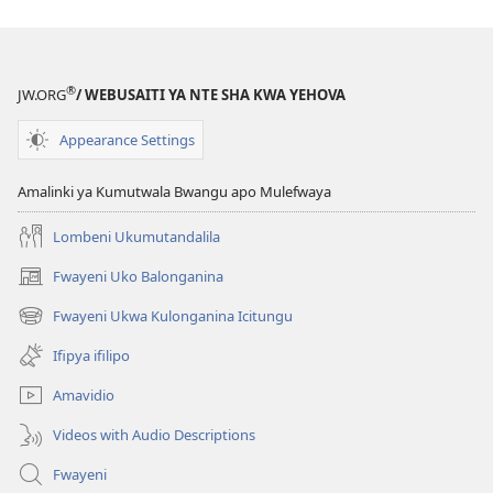
Ifya
Kucita
pa
®
JW.ORG
/ WEBUSAITI YA NTE SHA KWA YEHOVA
Kuba
ne
Appearance Settings
Nsansa
Amalinki ya Kumutwala Bwangu apo Mulefwaya
Lombeni Ukumutandalila
Fwayeni Uko Balonganina
(yalaisula
na
Fwayeni Ukwa Kulonganina Icitungu
(yalaisula
imbi)
na
Ifipya ifilipo
imbi)
Amavidio
Videos with Audio Descriptions
Fwayeni