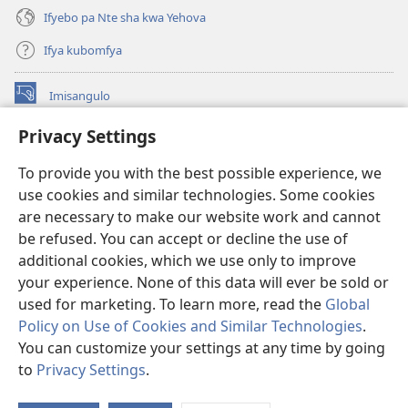
Ifyebo pa Nte sha kwa Yehova
Ifya kubomfya
Imisangulo
(yalaisula
na
Privacy Settings
imbi)
Watchtower LAIBRARE YA PA INTANETI™
(yalaisula
To provide you with the best possible experience, we
na
®
JW Hub
imbi)
use cookies and similar technologies. Some cookies
(yalaisula
na
are necessary to make our website work and cannot
JW Library
App
imbi)
be refused. You can accept or decline the use of
additional cookies, which we use only to improve
Watchtower Library
your experience. None of this data will ever be sold or
used for marketing. To learn more, read the
Global
Policy on Use of Cookies and Similar Technologies
.
You can customize your settings at any time by going
Copyright
© 2026 Watch Tower Bible and Tract Society of Pennsylvania.
to
Privacy Settings
.
M
IFYO MUFWILE UKUKONKA
|
AMAFUNDE YESU
|
PRIVACY SETTINGS
If