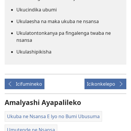
Ukucindika ubumi
Ukulaesha na maka ukuba ne nsansa
Ukulatontonkanya pa fingalenga twaba ne
nsansa
Ukulashipikisha
Icifumineko
Icikonkelepo
Amalyashi Ayapalileko
Ukuba ne Nsansa E lyo no Bumi Ubusuma
Umutende ne Nsansa