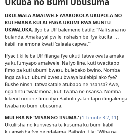
Ukuba no Bumi Ubusuma
UKULWALA AMALWELE AYAKOKOLA UKUPOLA NO
KULEMANA KULALENGA UBUMI BWA MUNTU
UKWALUKA.
Ilyo ba Ulf balemene batile: “Nali sana no
bulanda. Amaka yalipwile, nshaishibe ifya kucita . . .
kabili nalemona kwati ‘calaala capwa.’”
Ifyacitikiile ba Ulf filanga fye ukuti tatwakwata amaka
ya kufumyapo amalwele. Na lyo line, kuti twacitapo
fimo pa kuti ubumi bwesu bulebako bwino. Nomba
inga ca kuti ubumi bwesu bwaya bulebipilako fye?
Bushe ninshi tatwakatale atubapo ne nsansa? Awe,
nga fintu twalamona, kuti twaba ne nsansa. Nomba
lekeni tumone fimo ifyo Baibolo yalandapo ifingalenga
twaba no bumi ubusuma.
MULEBA NE ‘MISANGO IISUMA.’
(
1 Timote 3:2,
11
)
Ukuliisha no kunwesha te kusuma ku bumi kabili
kulapwisha fye ne ndalama. Baibolo itila: “Wiba pa