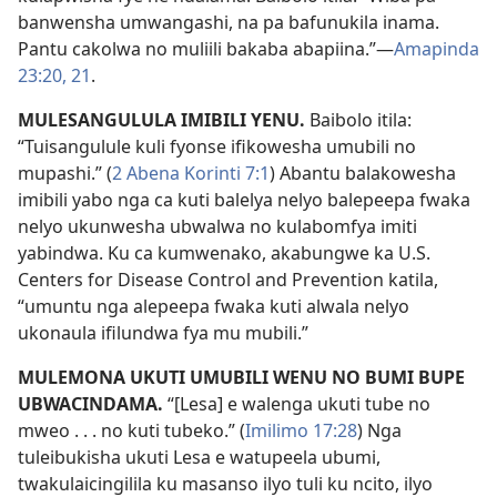
banwensha umwangashi, na pa bafunukila inama.
Pantu cakolwa no muliili bakaba abapiina.”—
Amapinda
23:20, 21
.
MULESANGULULA IMIBILI YENU.
Baibolo itila:
“Tuisangulule kuli fyonse ifikowesha umubili no
mupashi.” (
2 Abena Korinti 7:1
) Abantu balakowesha
imibili yabo nga ca kuti balelya nelyo balepeepa fwaka
nelyo ukunwesha ubwalwa no kulabomfya imiti
yabindwa. Ku ca kumwenako, akabungwe ka U.S.
Centers for Disease Control and Prevention katila,
“umuntu nga alepeepa fwaka kuti alwala nelyo
ukonaula ifilundwa fya mu mubili.”
MULEMONA UKUTI UMUBILI WENU NO BUMI BUPE
UBWACINDAMA.
“[Lesa] e walenga ukuti tube no
mweo . . . no kuti tubeko.” (
Imilimo 17:28
) Nga
tuleibukisha ukuti Lesa e watupeela ubumi,
twakulaicingilila ku masanso ilyo tuli ku ncito, ilyo