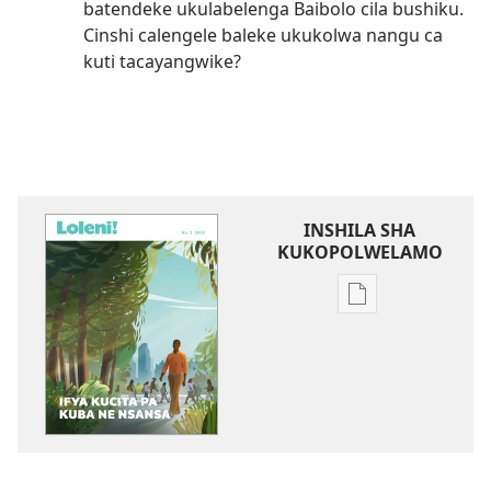
batendeke ukulabelenga Baibolo cila bushiku.
Cinshi calengele baleke ukukolwa nangu ca
kuti tacayangwike?
INSHILA SHA
KUKOPOLWELAMO
Inshila
sha
kukopolwelamo
impapulo
sha
pa
kompyuta
LOLENI!