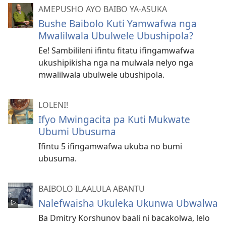
AMEPUSHO AYO BAIBO YA-ASUKA
Bushe Baibolo Kuti Yamwafwa nga
Mwalilwala Ubulwele Ubushipola?
Ee! Sambilileni ifintu fitatu ifingamwafwa
ukushipikisha nga na mulwala nelyo nga
mwalilwala ubulwele ubushipola.
LOLENI!
Ifyo Mwingacita pa Kuti Mukwate
Ubumi Ubusuma
Ifintu 5 ifingamwafwa ukuba no bumi
ubusuma.
BAIBOLO ILAALULA ABANTU
Nalefwaisha Ukuleka Ukunwa Ubwalwa
Ba Dmitry Korshunov baali ni bacakolwa, lelo