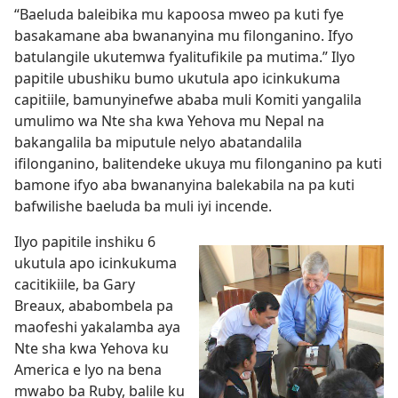
“Baeluda baleibika mu kapoosa mweo pa kuti fye
basakamane aba bwananyina mu filonganino. Ifyo
batulangile ukutemwa fyalitufikile pa mutima.” Ilyo
papitile ubushiku bumo ukutula apo icinkukuma
capitiile, bamunyinefwe ababa muli Komiti yangalila
umulimo wa Nte sha kwa Yehova mu Nepal na
bakangalila ba miputule nelyo abatandalila
ifilonganino, balitendeke ukuya mu filonganino pa kuti
bamone ifyo aba bwananyina balekabila na pa kuti
bafwilishe baeluda ba muli iyi incende.
Ilyo papitile inshiku 6
ukutula apo icinkukuma
cacitikiile, ba Gary
Breaux, ababombela pa
maofeshi yakalamba aya
Nte sha kwa Yehova ku
America e lyo na bena
mwabo ba Ruby, balile ku