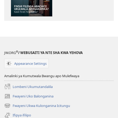
impapulo
sha
pa
kompyuta
LOLENI!
Finshi
Filenga
Abacaice
®
JW.ORG
/ WEBUSAITI YA NTE SHA KWA YEHOVA
Ukulwala
Amasakamika?
Appearance Settings
Kabili
Finshi
Amalinki ya Kumutwala Bwangu apo Mulefwaya
Fingabafwa?
Lombeni Ukumutandalila
Fwayeni Uko Balonganina
(yalaisula
na
Fwayeni Ukwa Kulonganina Icitungu
(yalaisula
imbi)
na
Ifipya ifilipo
imbi)