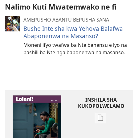
Nalimo Kuti Mwatemwako ne fi
AMEPUSHO ABANTU BEPUSHA SANA
Bushe Inte sha kwa Yehova Balafwa
Abaponenwa na Masanso?
Moneni ifyo twafwa ba Nte banensu e lyo na
bashili ba Nte nga baponenwa na masanso.
INSHILA SHA
KUKOPOLWELAMO
Inshila
sha
kukopolwelamo