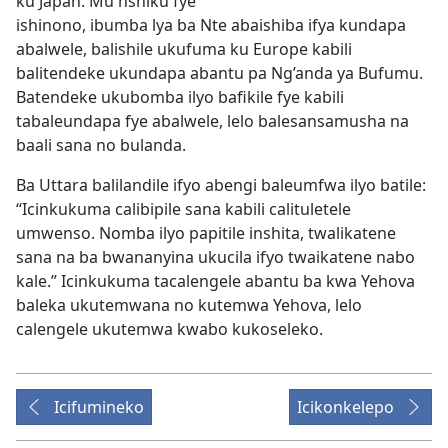
ku Japan. Mu nshiku fye
ishinono, ibumba lya ba Nte abaishiba ifya kundapa
abalwele, balishile ukufuma ku Europe kabili
balitendeke ukundapa abantu pa Ng’anda ya Bufumu.
Batendeke ukubomba ilyo bafikile fye kabili
tabaleundapa fye abalwele, lelo balesansamusha na
baali sana no bulanda.
Ba Uttara balilandile ifyo abengi baleumfwa ilyo batile:
“Icinkukuma calibipile sana kabili calituletele
umwenso. Nomba ilyo papitile inshita, twalikatene
sana na ba bwananyina ukucila ifyo twaikatene nabo
kale.” Icinkukuma tacalengele abantu ba kwa Yehova
baleka ukutemwana no kutemwa Yehova, lelo
calengele ukutemwa kwabo kukoseleko.
Icifumineko
Icikonkelepo