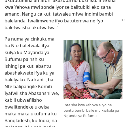
ukututumina amafoni akasuba no bushiku. Inte sha
kwa Yehova mwi sonde lyonse balitubikileko sana
amano. Nangu ca kuti tatwaleumfwa indimi bambi
balelanda, twalimwene
ifyo batutemwa ne fyo
balefwaisha ukutwafwa.”
Pa numa ya cinkukuma,
ba Nte baletwala ifya
kulya ku Mayanda ya
Bufumu pa nshiku
ishingi pa kuti abantu
abashakwete ifya kulya
balelyako. Na kabili, ba
Nte balipangile Komiti
Iyafwilisha Abasanshilwe,
kabili ubwafilisho
Inte sha kwa Yehova e lyo na
bwalitendeke ukwisa
bantu bambi baile mu kwikala pa
maka maka ukufuma ku
Ng’anda ya Bufumu
Bangladesh, ku India, na