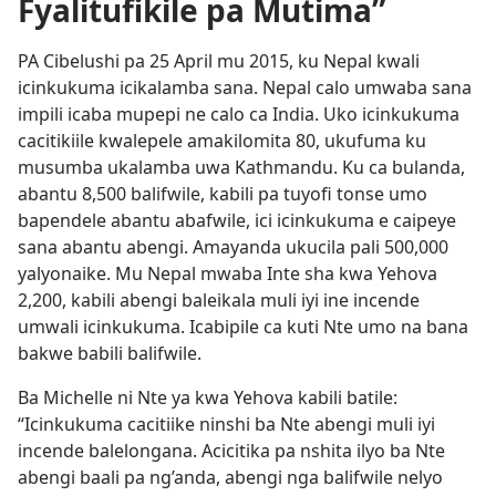
Fyalitufikile pa Mutima”
PA Cibelushi pa 25 April mu 2015, ku Nepal kwali
icinkukuma icikalamba sana. Nepal calo umwaba sana
impili icaba mupepi ne calo ca India. Uko icinkukuma
cacitikiile kwalepele amakilomita 80, ukufuma ku
musumba ukalamba uwa Kathmandu. Ku ca bulanda,
abantu 8,500 balifwile, kabili pa tuyofi tonse umo
bapendele abantu abafwile, ici icinkukuma e caipeye
sana abantu abengi. Amayanda ukucila pali 500,000
yalyonaike. Mu Nepal mwaba Inte sha kwa Yehova
2,200, kabili abengi baleikala muli iyi ine incende
umwali icinkukuma. Icabipile ca kuti Nte umo na bana
bakwe babili balifwile.
Ba Michelle ni Nte ya kwa Yehova kabili batile:
“Icinkukuma cacitiike ninshi ba Nte abengi muli iyi
incende balelongana. Acicitika pa nshita ilyo ba Nte
abengi baali pa ng’anda, abengi nga balifwile nelyo