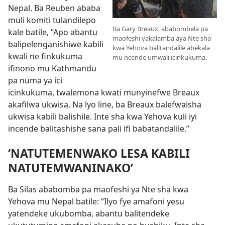
Nepal. Ba Reuben ababa
muli komiti tulandilepo
Ba Gary Breaux, ababombela pa
kale batile, “Apo abantu
maofeshi yakalamba aya Nte sha
balipelenganishiwe kabili
kwa Yehova balitandalile abekala
kwali ne finkukuma
mu ncende umwali icinkukuma.
ifinono mu Kathmandu
pa numa ya ici
icinkukuma, twalemona kwati munyinefwe Breaux
akafilwa ukwisa. Na lyo line, ba Breaux balefwaisha
ukwisa kabili balishile. Inte sha kwa Yehova kuli iyi
incende balitashishe sana pali ifi babatandalile.”
‘NATUTEMENWAKO LESA KABILI
NATUTEMWANINAKO’
Ba Silas ababomba pa maofeshi ya Nte sha kwa
Yehova mu Nepal batile: “Ilyo fye amafoni yesu
yatendeke ukubomba, abantu balitendeke