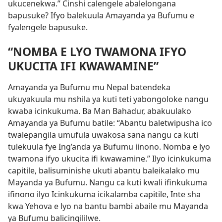
ukucenekwa.” Cinshi calengele abalelongana
bapusuke? Ifyo balekuula Amayanda ya Bufumu e
fyalengele bapusuke.
“NOMBA E LYO TWAMONA IFYO
UKUCITA IFI KWAWAMINE”
Amayanda ya Bufumu mu Nepal batendeka
ukuyakuula mu nshila ya kuti teti yabongoloke nangu
kwaba icinkukuma. Ba Man Bahadur, abakuulako
Amayanda ya Bufumu batile: “Abantu baletwipusha ico
twalepangila umufula uwakosa sana nangu ca kuti
tulekuula fye Ing’anda ya Bufumu iinono. Nomba e lyo
twamona ifyo ukucita ifi kwawamine.” Ilyo icinkukuma
capitile, balisuminishe ukuti abantu baleikalako mu
Mayanda ya Bufumu. Nangu ca kuti kwali ifinkukuma
ifinono ilyo Icinkukuma icikalamba capitile, Inte sha
kwa Yehova e lyo na bantu bambi abaile mu Mayanda
ya Bufumu balicingililwe.