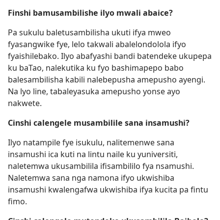
Finshi bamusambilishe ilyo mwali abaice?
Pa sukulu baletusambilisha ukuti ifya mweo
fyasangwike fye, lelo takwali abalelondolola ifyo
fyaishilebako. Ilyo abafyashi bandi batendeke ukupepa
ku baTao, nalekutika ku fyo bashimapepo babo
balesambilisha kabili nalebepusha amepusho ayengi.
Na lyo line, tabaleyasuka amepusho yonse ayo
nakwete.
Cinshi calengele musambilile sana insamushi?
Ilyo natampile fye isukulu, nalitemenwe sana
insamushi ica kuti na lintu naile ku yuniversiti,
naletemwa ukusambilila ifisambililo fya nsamushi.
Naletemwa sana nga namona ifyo ukwishiba
insamushi kwalengafwa ukwishiba ifya kucita pa fintu
fimo.