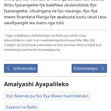
ifintu fyasangwike fye balefilwa ukulondolola ifyo
fyasangwike. Ukulingana ne fyo nasanga, ifyo ifya
mweo fisandana filanga fye apabuuta tuutu ukuti Lesa
uwafipangile wa mano nga nshi.
^
Nga mulefwaya ukwishibilapo na fimbi pa nshiku Lesa
abuumbilemo icalo, kuti mwabelenga broshuwa iitila,
Was Life
Created?
Iyi broshuwa yalembwa ne Nte sha kwa Yehova kabili kuti
mwaisanga pa Intaneti pa www.jw.org.
Icifumineko
Icikonkelepo
Amalyashi Ayapalileko
Ifyo Balanda pa fyo Ifya Mweo Fyaishilebako
Sayansi na Baibo