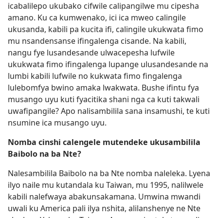
icabalilepo ukubako cifwile calipangilwe mu cipesha
amano. Ku ca kumwenako, ici ica mweo calingile
ukusanda, kabili pa kucita ifi, calingile ukukwata fimo
mu nsandensanse ifingalenga cisande. Na kabili,
nangu fye lusandesande ulwacepesha lufwile
ukukwata fimo ifingalenga lupange ulusandesande na
lumbi kabili lufwile no kukwata fimo fingalenga
lulebomfya bwino amaka lwakwata. Bushe ifintu fya
musango uyu kuti fyacitika shani nga ca kuti takwali
uwafipangile? Apo nalisambilila sana insamushi, te kuti
nsumine ica musango uyu.
Nomba cinshi calengele mutendeke ukusambilila
Baibolo na ba Nte?
Nalesambilila Baibolo na ba Nte nomba naleleka. Lyena
ilyo naile mu kutandala ku Taiwan, mu 1995, nalilwele
kabili nalefwaya abakunsakamana. Umwina mwandi
uwali ku America pali ilya nshita, alilanshenye ne Nte