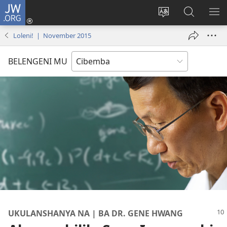
JW.ORG
Isuleni
(yalaisula
Bikenipo
Fwayeni
ME
na
ululimi
pa
IM
Loleni! | November 2015
imbi)
lumbi
JW.ORG
BELENGENI MU
UKULANSHANYA NA | BA DR. GENE HWANG