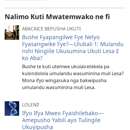
Nalimo Kuti Mwatemwako ne fi
ABACAICE BEPUSHA UKUTI
Bushe Fyapangilwe Fye Nelyo
Fyasangwike Fye?​—Ulubali 1: Mulandu
nshi Ningiile Ukusumina Ukuti Lesa E
ko Aba?
Bushe te kuti utemwe ukulaicetekela pa
kulondolola umulandu wasuminina muli Lesa?
Mona ifyo wingasuka nga bakwipusha
umulandu wasuminina muli Lesa.
LOLENI!
Ifyo Ifya Mweo Fyaishilebako​—
Amepusho Yabili ayo Tulingile
Ukuyipusha