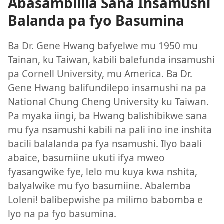
Abasambilila Sana Insamushi
Balanda pa fyo Basumina
Ba Dr. Gene Hwang bafyelwe mu 1950 mu
Tainan, ku Taiwan, kabili balefunda insamushi
pa Cornell University, mu America. Ba Dr.
Gene Hwang balifundilepo insamushi na pa
National Chung Cheng University ku Taiwan.
Pa myaka iingi, ba Hwang balishibikwe sana
mu fya nsamushi kabili na pali ino ine inshita
bacili balalanda pa fya nsamushi. Ilyo baali
abaice, basumiine ukuti ifya mweo
fyasangwike fye, lelo mu kuya kwa nshita,
balyalwike mu fyo basumiine. Abalemba
Loleni! balibepwishe pa milimo babomba e
lyo na pa fyo basumina.