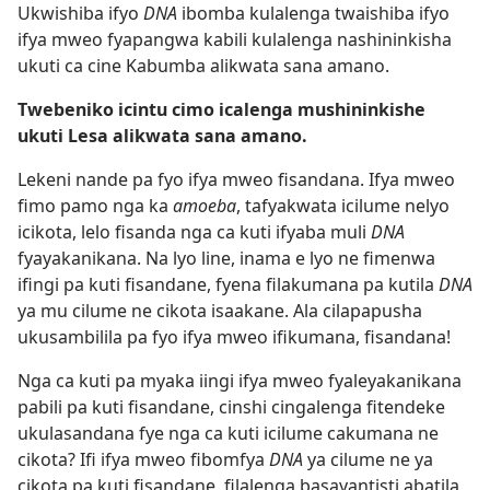
Ukwishiba ifyo
DNA
ibomba kulalenga twaishiba ifyo
ifya mweo fyapangwa kabili kulalenga nashininkisha
ukuti ca cine Kabumba alikwata sana amano.
Twebeniko icintu cimo icalenga mushininkishe
ukuti Lesa alikwata sana amano.
Lekeni nande pa fyo ifya mweo fisandana. Ifya mweo
fimo pamo nga ka
amoeba
, tafyakwata icilume nelyo
icikota, lelo fisanda nga ca kuti ifyaba muli
DNA
fyayakanikana. Na lyo line, inama e lyo ne fimenwa
ifingi pa kuti fisandane, fyena filakumana pa kutila
DNA
ya mu cilume ne cikota isaakane. Ala cilapapusha
ukusambilila pa fyo ifya mweo ifikumana, fisandana!
Nga ca kuti pa myaka iingi ifya mweo fyaleyakanikana
pabili pa kuti fisandane, cinshi cingalenga fitendeke
ukulasandana fye nga ca kuti icilume cakumana ne
cikota? Ifi ifya mweo fibomfya
DNA
ya cilume ne ya
cikota pa kuti fisandane, filalenga basayantisti abatila