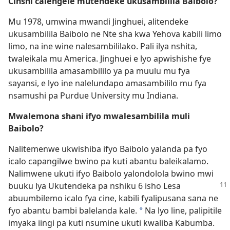
Cinshi calengele mutendeke ukusambilila Baibolo?
Mu 1978, umwina mwandi Jinghuei, alitendeke
ukusambilila Baibolo ne Nte sha kwa Yehova kabili limo
limo, na ine wine nalesambililako. Pali ilya nshita,
twaleikala mu America. Jinghuei e lyo apwishishe fye
ukusambilila amasambililo ya pa muulu mu fya
sayansi, e lyo ine nalelundapo amasambililo mu fya
nsamushi pa Purdue University mu Indiana.
Mwalemona shani ifyo mwalesambilila muli
Baibolo?
Nalitemenwe ukwishiba ifyo Baibolo yalanda pa fyo
icalo capangilwe bwino pa kuti abantu baleikalamo.
Nalimwene ukuti ifyo Baibolo yalondolola bwino mwi
buuku lya Ukutendeka pa
nshiku 6 isho Lesa
abuumbilemo icalo
fya cine, kabili fyalipusana sana ne
fyo abantu bambi balelanda kale.
Na lyo line, palipitile
*
imyaka iingi pa kuti nsumine ukuti kwaliba Kabumba.