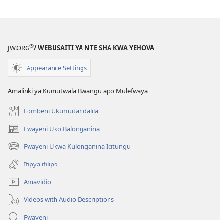
LOLENI!
Bushe
Ifilonganino
fya
®
JW.ORG
/ WEBUSAITI YA NTE SHA KWA YEHOVA
Mapepo
Fyalitendeka
Appearance Settings
Ukuwa?
Amalinki ya Kumutwala Bwangu apo Mulefwaya
Lombeni Ukumutandalila
Fwayeni Uko Balonganina
(yalaisula
na
Fwayeni Ukwa Kulonganina Icitungu
(yalaisula
imbi)
na
Ifipya ifilipo
imbi)
Amavidio
Videos with Audio Descriptions
Fwayeni