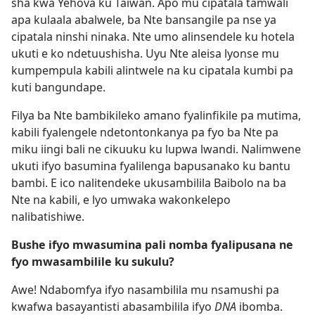
sha kwa Yehova ku Taiwan. Apo mu cipatala tamwali
apa kulaala abalwele, ba Nte bansangile pa nse ya
cipatala ninshi ninaka. Nte umo alinsendele ku hotela
ukuti e ko ndetuushisha. Uyu Nte aleisa lyonse mu
kumpempula kabili alintwele na ku cipatala kumbi pa
kuti bangundape.
Filya ba Nte bambikileko amano fyalinfikile pa mutima,
kabili fyalengele ndetontonkanya pa fyo ba Nte pa
miku iingi bali ne cikuuku ku lupwa lwandi. Nalimwene
ukuti ifyo basumina fyalilenga bapusanako ku bantu
bambi. E ico nalitendeke ukusambilila Baibolo na ba
Nte na kabili, e lyo umwaka wakonkelepo
nalibatishiwe.
Bushe ifyo mwasumina pali nomba fyalipusana ne
fyo mwasambilile ku sukulu?
Awe! Ndabomfya ifyo nasambilila mu nsamushi pa
kwafwa basayantisti abasambilila ifyo
DNA
ibomba.