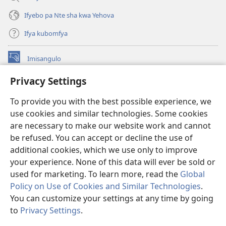
Ifyebo pa Nte sha kwa Yehova
Ifya kubomfya
Imisangulo
(yalaisula
na
Privacy Settings
imbi)
Watchtower LAIBRARE YA PA INTANETI™
(yalaisula
To provide you with the best possible experience, we
na
®
JW Hub
imbi)
use cookies and similar technologies. Some cookies
(yalaisula
na
are necessary to make our website work and cannot
JW Library
App
imbi)
be refused. You can accept or decline the use of
additional cookies, which we use only to improve
Watchtower Library
your experience. None of this data will ever be sold or
used for marketing. To learn more, read the
Global
Policy on Use of Cookies and Similar Technologies
.
You can customize your settings at any time by going
Copyright
© 2026 Watch Tower Bible and Tract Society of Pennsylvania.
to
Privacy Settings
.
M
IFYO MUFWILE UKUKONKA
|
AMAFUNDE YESU
|
PRIVACY SETTINGS