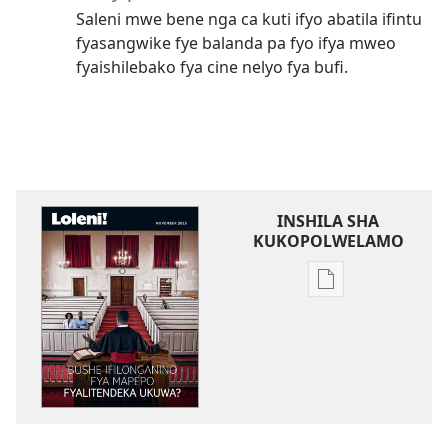
Saleni mwe bene nga ca kuti ifyo abatila ifintu
fyasangwike fye balanda pa fyo ifya mweo
fyaishilebako fya cine nelyo fya bufi.
INSHILA SHA
KUKOPOLWELAMO
Inshila
sha
kukopolwelamo
impapulo
sha
pa
kompyuta