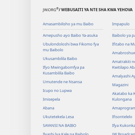
®
JW.ORG
/ WEBUSAITI YA NTE SHA KWA YEHOVA
Amasambilisho ya mu Baibo
Impapulo
Amepusho ayo Baibo Ya-asuka
Baibolo ya p
Ubulondoloshi bwa Fikomo fya
Ifitabo na 
mu Baibolo
Amabroshuw
Ukusambilila Baibo
Amatrakiti n
Ifyo Mwingabomfya pa
Kwitilapo A
Kusambilila Baibo
Amalyashi A
Umutende ne Nsansa
Magazini
Icupo no Lupwa
Akatabo ka 
Imisepela
Kulongana
Abana
Amaprogra
Ukutetekela Lesa
Ifisontelelo
SAYANSI NA BAIBO
Ifya Kukonk
Ilyashi lya Kale na Baibolo
JW Broadcas