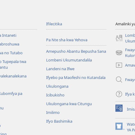
Ifilecitika
Amalinki 
a Intaneti
Lomb
Pa Nte sha kwa Yehova
Ukum
Mabroshuwa
Fway
Amepusho Abantu Bepusha Sana
a no Tutabo
(yalaisula
Kulon
Lombeni Ukumutandalila
na
o Tupepala twa
Amav
imbi)
bantu
Landeni na Ifwe
yalekanalekana
Ifyebo pa Maofeshi no Kutandala
Fway
Ukulongana
Kubomfya pa
Ifya
Icibukisho
Ukulongana kwa Citungu
mu
Imis
(yalaisula
Imilimo
na
Ifyo Bashimika
imbi)
Wat
a
(yalaisula
YA P
ting