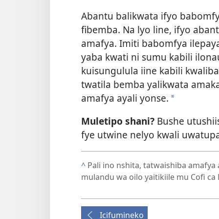
Abantu balikwata ifyo babomfya
fibemba. Na lyo line, ifyo aba
amafya. Imiti babomfya ilepaya
yaba kwati ni sumu kabili ilon
kuisungulula iine kabili kwaliba
twatila bemba yalikwata amaka
amafya ayali yonse.
*
Muletipo shani?
Bushe utushiis
fye utwine nelyo kwali uwatup
^
Pali ino nshita, tatwaishiba amafy
mulandu wa oilo yaitikiile mu Cofi ca
Icifumineko