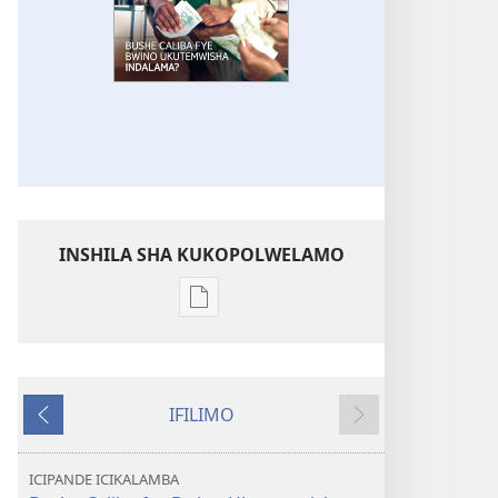
INSHILA SHA KUKOPOLWELAMO
Inshila
sha
kukopolwelamo
impapulo
IFILIMO
sha
Icifumineko
Icikonkelepo
pa
kompyuta
ICIPANDE ICIKALAMBA
LOLENI!