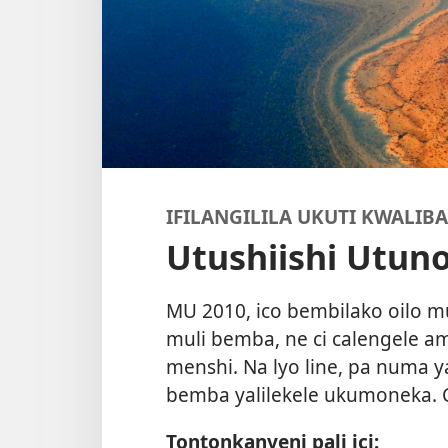
IFILANGILILA UKUTI KWALI
Utushiishi Utuno
MU 2010, ico bembilako oilo mu
muli bemba, ne ci calengele ama
menshi. Na lyo line, pa numa ya 
bemba yalilekele ukumoneka. C
Tontonkanyeni pali ici: