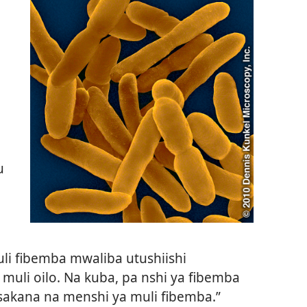
u
Muli fibemba mwaliba utushiishi
muli oilo. Na kuba, pa nshi ya fibemba
isakana na menshi ya muli fibemba.”