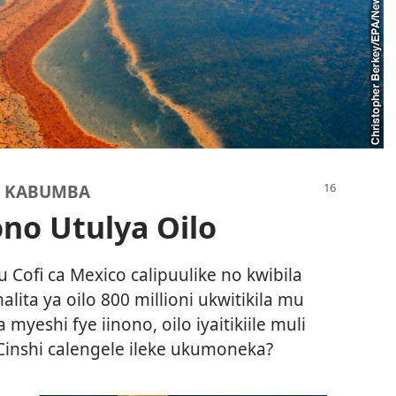
BA KABUMBA
no Utulya Oilo
 Cofi ca Mexico calipuulike no kwibila
lita ya oilo 800 millioni ukwitikila mu
myeshi fye iinono, oilo iyaitikiile muli
inshi calengele ileke ukumoneka?