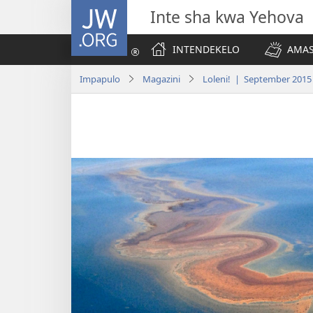
JW.ORG
Inte sha kwa Yehova
INTENDEKELO
AMAS
Impapulo
Magazini
Loleni! | September 2015