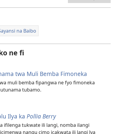
Sayansi na Baibo
o ne fi
Tunama twa Muli Bemba Fimoneka
 twa muli bemba fipangwa ne fyo fimoneka
ana utunama tubamo.
blu Ilya ka
Pollia Berry
 ifilenga tukwate ili langi, nomba ilangi
icimenwa nangu cimo icakwata ili langi lya