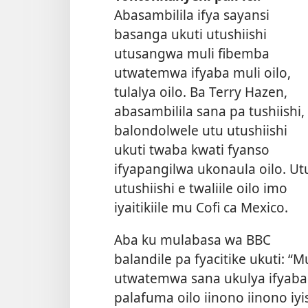
Abasambilila ifya sayansi
basanga ukuti utushiishi
utusangwa muli fibemba
utwatemwa ifyaba muli oilo,
tulalya oilo. Ba Terry Hazen,
abasambilila sana pa tushiishi,
balondolwele utu utushiishi
ukuti twaba kwati fyanso
ifyapangilwa ukonaula oilo. Ut
utushiishi e twaliile oilo imo
iyaitikiile mu Cofi ca Mexico.
Aba ku mulabasa wa BBC
balandile pa fyacitike ukuti: “
utwatemwa sana ukulya ifyaba 
palafuma oilo iinono iinono iy