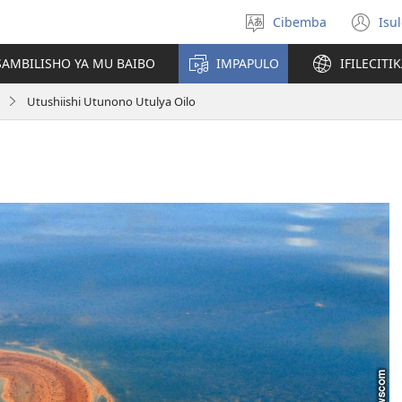
Cibemba
Isu
Saleni
(y
ululimi
na
AMBILISHO YA MU BAIBO
IMPAPULO
IFILECITI
im
Utushiishi Utunono Utulya Oilo