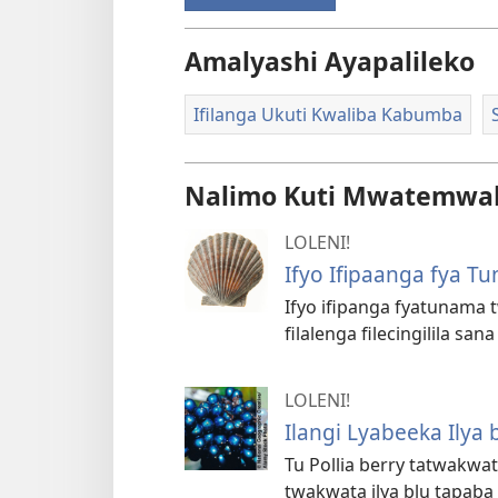
Amalyashi Ayapalileko
Ifilanga Ukuti Kwaliba Kabumba
Nalimo Kuti Mwatemwak
LOLENI!
Ifyo Ifipaanga fya 
Ifyo ifipanga fyatunama
filalenga filecingilila s
LOLENI!
Ilangi Lyabeeka Ilya 
Tu Pollia berry tatwakwata
twakwata ilya blu tapaba 