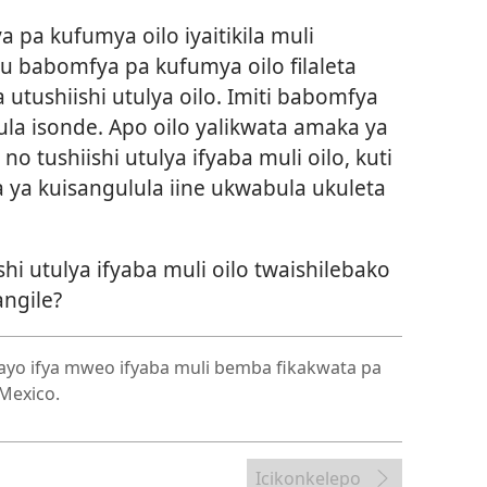
 pa kufumya oilo iyaitikila muli
ntu babomfya pa kufumya oilo filaleta
 utushiishi utulya oilo. Imiti babomfya
aula isonde. Apo oilo yalikwata amaka ya
 no tushiishi utulya ifyaba muli oilo, kuti
 ya kuisangulula iine ukwabula ukuleta
hi utulya ifyaba muli oilo twaishilebako
angile?
a ayo ifya mweo ifyaba muli bemba fikakwata pa
 Mexico.
Icikonkelepo