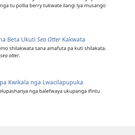
nga tu pollia berry tukwate ilangi lya musango
a Beta Ukuti
Sea Otter
Kakwata
o shilakwata sana amafuta pa kuti shilakata.
a
sea otter
.
 pa Kwikala nga Lwacilapupuka
lelupashanya nga balefwaya ukupanga ifintu