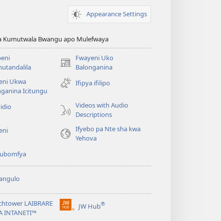
Appearance Settings
ya Kumutwala Bwangu apo Mulefwaya
eni
Fwayeni Uko
(yalaisula
utandalila
Balonganina
na
eni Ukwa
Ifipya ifilipo
imbi)
ganina Icitungu
Videos with Audio
idio
Descriptions
Ifyebo pa Nte sha kwa
eni
Yehova
 kubomfya
angulo
chtower LAIBRARE
®
JW Hub
(yalaisula
A INTANETI™
na