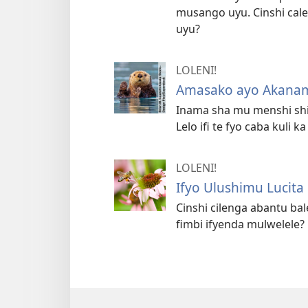
musango uyu. Cinshi cale
uyu?
LOLENI!
Amasako ayo Akanam
Inama sha mu menshi shim
Lelo ifi te fyo caba kuli k
LOLENI!
Ifyo Ulushimu Lucita
Cinshi cilenga abantu ba
fimbi ifyenda mulwelele?