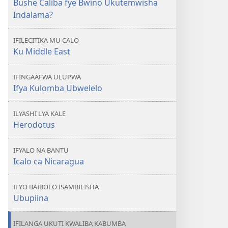
Bushe Caliba fye Bwino Ukutemwisha
Bushe
Indalama?
Caliba
fye
IFILECITIKA MU CALO
Bwino
Ku Middle East
Ukutemwisha
Indalama?
IFINGAAFWA ULUPWA
Ifya Kulomba Ubwelelo
ILYASHI LYA KALE
Herodotus
IFYALO NA BANTU
Icalo ca Nicaragua
IFYO BAIBOLO ISAMBILISHA
Ubupiina
IFILANGA UKUTI KWALIBA KABUMBA