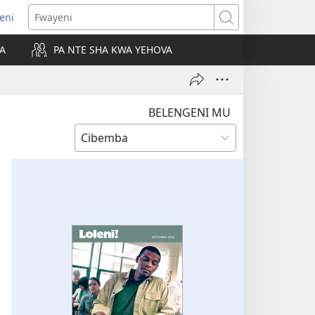
leni
alaisula
Fwayeni
KA
PA NTE SHA KWA YEHOVA
bi)
BELENGENI MU