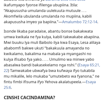
ikafumyapo fyonse ifilenga ubupiina. Itila:
“Akapususha umulanda uulekuuta mutuule . . .
Akomfwila ubulanda umulanda no mupiina, kabili
akapususha imyeo ya bapiina.”—
Amalumbo 72:12-14
.
Isonde likaba paradaise, abantu bonse bakakwata
umwa kwikala ne fya kulya, kabili takwakabe abapiina.
Mwi buuku lya muli Baibolo ilya kwa Esaya, Lesa alilaya
ababomfi bakwe ukuti “bakakuula amayanda no
kwikalamo, bakalima na mabala ya myangashi no
kulya ifisabo fya yako. . . . Umulimo wa minwe yabo
abasalwa bandi bakasekelamo nga nshi.” (
Esaya 65:21,
22
) Tamwakabe ubwafya bwa kufwaya ifyo tukabila
mu mikalile, lelo mukaba “umutebeto wa fyanona,” ne
fintu fimbi ifisuma ifyo Yehova akalatupeela.—
Esaya
25:6
.
CINSHI CACINDAMINA?