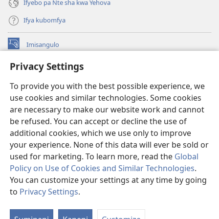
Ifyebo pa Nte sha kwa Yehova
Ifya kubomfya
Imisangulo
(yalaisula
na
Privacy Settings
imbi)
Watchtower LAIBRARE YA PA INTANETI™
(yalaisula
To provide you with the best possible experience, we
na
®
JW Hub
imbi)
use cookies and similar technologies. Some cookies
(yalaisula
na
are necessary to make our website work and cannot
JW Library
App
imbi)
be refused. You can accept or decline the use of
additional cookies, which we use only to improve
Watchtower Library
your experience. None of this data will ever be sold or
used for marketing. To learn more, read the
Global
Policy on Use of Cookies and Similar Technologies
.
You can customize your settings at any time by going
Copyright
© 2026 Watch Tower Bible and Tract Society of Pennsylvania.
to
Privacy Settings
.
M
IFYO MUFWILE UKUKONKA
|
AMAFUNDE YESU
|
PRIVACY SETTINGS
If