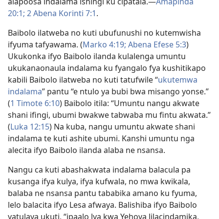
alapoosa indalama ishingi ku cipatala.—
Amapinda
20:1;
2 Abena Korinti 7:1
.
Baibolo ilatweba no kuti ubufunushi no kutemwisha
ifyuma tafyawama. (
Marko 4:19;
Abena Efese 5:3
)
Ukukonka ifyo Baibolo ilanda kulalenga umuntu
ukukanaonaula indalama ku fyangalo fya kushitikapo
kabili Baibolo ilatweba no kuti tatufwile “
ukutemwa
indalama
” pantu “e ntulo ya bubi bwa misango yonse.”
(
1 Timote 6:10
) Baibolo itila: “Umuntu nangu akwate
shani ifingi, ubumi bwakwe tabwaba mu fintu akwata.”
(
Luka 12:15
) Na kuba, nangu umuntu akwate shani
indalama te kuti ashite ubumi. Kanshi umuntu nga
alecita ifyo Baibolo ilanda alaba ne nsansa.
Nangu ca kuti abashakwata indalama balacula pa
kusanga ifya kulya, ifya kufwala, no mwa kwikala,
balaba ne nsansa pantu tababika amano ku fyuma,
lelo balacita ifyo Lesa afwaya. Balishiba ifyo Baibolo
yatulaya ukuti, “ipaalo lya kwa Yehova lilacindamika,