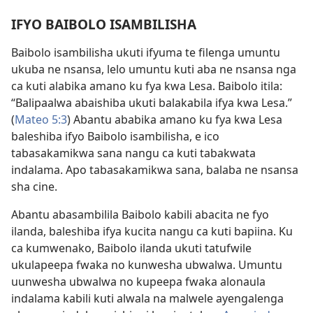
IFYO BAIBOLO ISAMBILISHA
Baibolo isambilisha ukuti ifyuma te filenga umuntu
ukuba ne nsansa, lelo umuntu kuti aba ne nsansa nga
ca kuti alabika amano ku fya kwa Lesa. Baibolo itila:
“Balipaalwa abaishiba ukuti balakabila ifya kwa Lesa.”
(
Mateo 5:3
) Abantu ababika amano ku fya kwa Lesa
baleshiba ifyo Baibolo isambilisha, e ico
tabasakamikwa sana nangu ca kuti tabakwata
indalama. Apo tabasakamikwa sana, balaba ne nsansa
sha cine.
Abantu abasambilila Baibolo kabili abacita ne fyo
ilanda, baleshiba ifya kucita nangu ca kuti bapiina. Ku
ca kumwenako, Baibolo ilanda ukuti tatufwile
ukulapeepa fwaka no kunwesha ubwalwa. Umuntu
uunwesha ubwalwa no kupeepa fwaka alonaula
indalama kabili kuti alwala na malwele ayengalenga