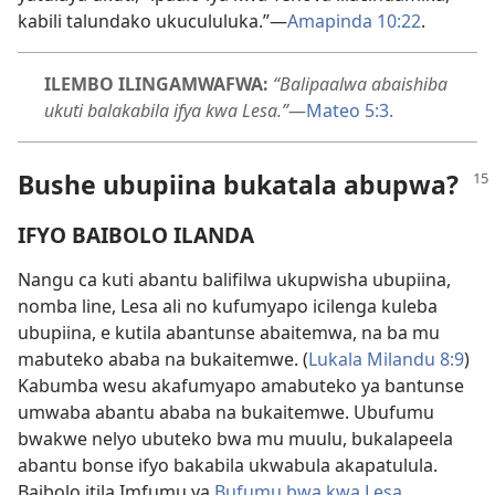
kabili talundako ukucululuka.”—
Amapinda 10:22
.
ILEMBO ILINGAMWAFWA:
“Balipaalwa abaishiba
ukuti balakabila ifya kwa Lesa.”
—
Mateo 5:3
.
Bushe ubupiina bukatala abupwa?
IFYO BAIBOLO ILANDA
Nangu ca kuti abantu balifilwa ukupwisha ubupiina,
nomba line, Lesa ali no kufumyapo icilenga kuleba
ubupiina, e kutila abantunse abaitemwa, na ba mu
mabuteko ababa na bukaitemwe. (
Lukala Milandu 8:9
)
Kabumba wesu akafumyapo amabuteko ya bantunse
umwaba abantu ababa na bukaitemwe. Ubufumu
bwakwe nelyo ubuteko bwa mu muulu, bukalapeela
abantu bonse ifyo bakabila ukwabula akapatulula.
Baibolo itila Imfumu ya
Bufumu bwa kwa Lesa