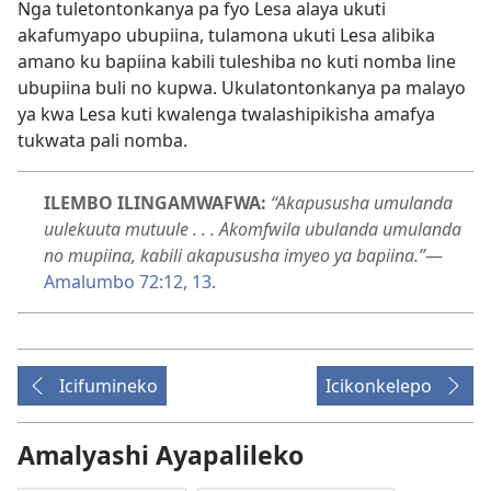
Nga tuletontonkanya pa fyo Lesa alaya ukuti
akafumyapo ubupiina, tulamona ukuti Lesa alibika
amano ku bapiina kabili tuleshiba no kuti nomba line
ubupiina buli no kupwa. Ukulatontonkanya pa malayo
ya kwa Lesa kuti kwalenga twalashipikisha amafya
tukwata pali nomba.
ILEMBO ILINGAMWAFWA:
“Akapususha umulanda
uulekuuta mutuule . . . Akomfwila ubulanda umulanda
no mupiina, kabili akapususha imyeo ya bapiina.”
—
Amalumbo 72:12, 13
.
Icifumineko
Icikonkelepo
Amalyashi Ayapalileko