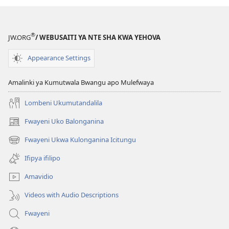
Bushe
Caliba
fye
®
JW.ORG
/ WEBUSAITI YA NTE SHA KWA YEHOVA
Bwino
Ukutemwisha
Appearance Settings
Indalama?
Amalinki ya Kumutwala Bwangu apo Mulefwaya
Lombeni Ukumutandalila
Fwayeni Uko Balonganina
(yalaisula
na
Fwayeni Ukwa Kulonganina Icitungu
(yalaisula
imbi)
na
Ifipya ifilipo
imbi)
Amavidio
Videos with Audio Descriptions
Fwayeni