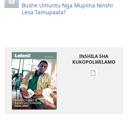
Bushe Umuntu Nga Mupiina Ninshi
Lesa Tamupaala?
INSHILA SHA
KUKOPOLWELAMO
Inshila
sha
kukopolwelamo
impapulo
sha
pa
kompyuta
LOLENI!