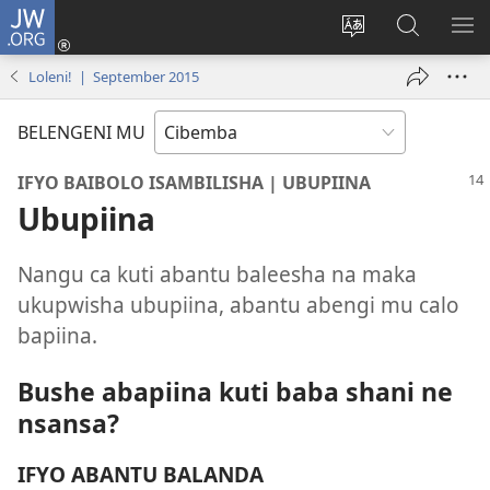
JW.ORG
Isuleni
(yalaisula
Bikenipo
Fwayeni
ME
na
ululimi
pa
IM
Loleni! | September 2015
imbi)
lumbi
JW.ORG
BELENGENI MU
IFYO BAIBOLO ISAMBILISHA | UBUPIINA
Ubupiina
Nangu ca kuti abantu baleesha na maka
ukupwisha ubupiina, abantu abengi mu calo
bapiina.
Bushe abapiina kuti baba shani ne
nsansa?
IFYO ABANTU BALANDA