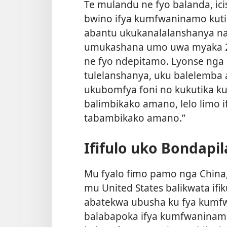
Te mulandu ne fyo balanda, ic
bwino ifya kumfwaninamo kuti 
abantu ukukanalalanshanya n
umukashana umo uwa myaka 20 
ne fyo ndepitamo. Lyonse nga 
tulelanshanya, uku balelemba 
ukubomfya foni no kukutika ku
balimbikako amano, lelo limo i
tabambikako amano.”
Ififulo uko Bondap
Mu fyalo fimo pamo nga China,
mu United States balikwata if
abatekwa ubusha ku fya kumf
balabapoka ifya kumfwaninamo