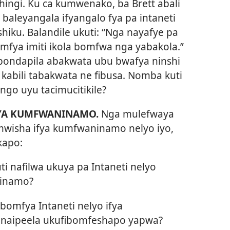
hingi. Ku ca kumwenako, ba Brett abali
 baleyangala ifyangalo fya pa intaneti
shiku. Balandile ukuti: “Nga nayafye pa
omfya imiti ikola bomfwa nga yabakola.”
a bondapila abakwata ubu bwafya ninshi
, kabili tabakwata ne fibusa. Nomba kuti
ngo uyu tacimucitikile?
FYA KUMFWANINAMO.
Nga mulefwaya
mwisha ifya kumfwaninamo nelyo iyo,
kapo:
i nafilwa ukuya pa Intaneti nelyo
ninamo?
bomfya Intaneti nelyo ifya
 naipeela ukufibomfeshapo yapwa?