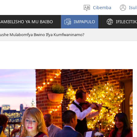
Cibemba
Isu
Saleni
(y
ululimi
na
AMBILISHO YA MU BAIBO
IMPAPULO
IFILECITI
im
ushe Mulabomfya Bwino Ifya Kumfwaninamo?