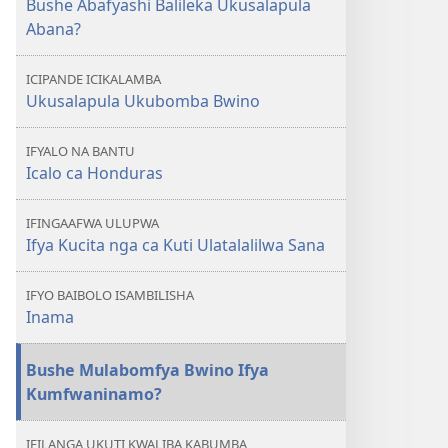
Bushe Abafyashi Balileka Ukusalapula
Bushe
Abana?
Abafyashi
Balileka
ICIPANDE ICIKALAMBA
Ukusalapula
Ukusalapula Ukubomba Bwino
Abana?
IFYALO NA BANTU
Icalo ca Honduras
IFINGAAFWA ULUPWA
Ifya Kucita nga ca Kuti Ulatalalilwa Sana
IFYO BAIBOLO ISAMBILISHA
Inama
Bushe Mulabomfya Bwino Ifya
Kumfwaninamo?
IFILANGA UKUTI KWALIBA KABUMBA