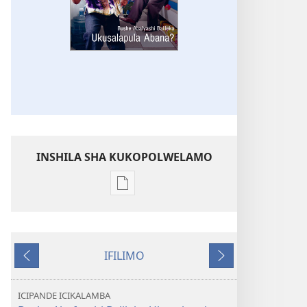
INSHILA SHA KUKOPOLWELAMO
Inshila
sha
kukopolwelamo
impapulo
IFILIMO
sha
Icifumineko
Icikonkelepo
pa
kompyuta
ICIPANDE ICIKALAMBA
LOLENI!