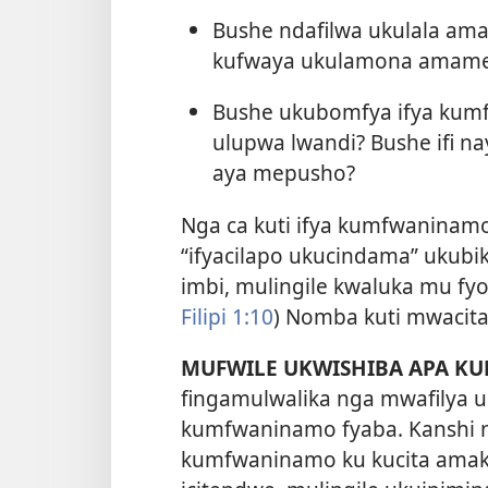
Bushe ndafilwa ukulala am
kufwaya ukulamona amames
Bushe ukubomfya ifya kum
ulupwa lwandi? Bushe ifi n
aya mepusho?
Nga ca kuti ifya kumfwaninamo 
“ifyacilapo ukucindama” ukubi
imbi, mulingile kwaluka mu f
Filipi 1:10
) Nomba kuti mwacita 
MUFWILE UKWISHIBA APA KU
fingamulwalika nga mwafilya uk
kumfwaninamo fyaba. Kanshi 
kumfwaninamo ku kucita amak