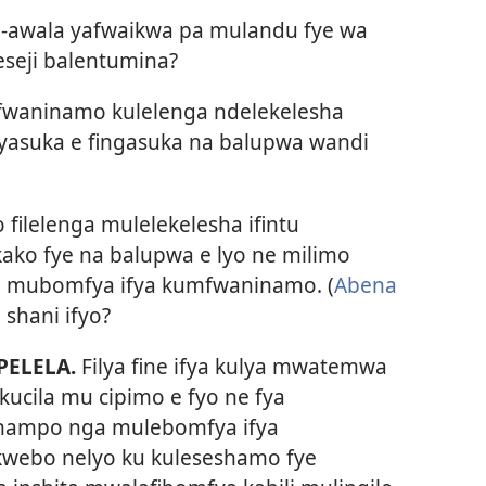
a-awala yafwaikwa pa mulandu fye wa
eji balentumina?
fwaninamo kulelenga ndelekelesha
ayasuka e fingasuka na balupwa wandi
filelenga mulelekelesha ifintu
kako fye na balupwa e lyo ne milimo
yo mubomfya ifya kumfwaninamo. (
Abena
shani ifyo?
PELELA.
Filya fine ifya kulya mwatemwa
ucila mu cipimo e fyo ne fya
nampo nga mulebomfya ifya
webo nelyo ku kuleseshamo fye