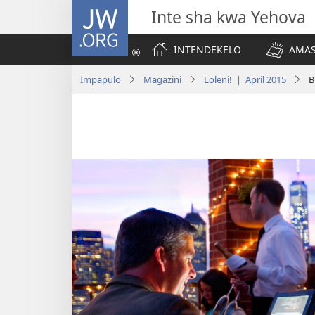
JW.ORG
Inte sha kwa Yehova
INTENDEKELO
AMAS
Impapulo
Magazini
Loleni! | April 2015
B