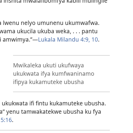
a inshita mwalafibomfya kabili mulingile
wa lwenu nelyo umunenu ukumwafwa.
awama ukucila ukuba weka, . . . pantu
i amwimya.”—
Lukala Milandu 4:9, 10
.
Mwikaleka ukuti ukufwaya
ukukwata ifya kumfwaninamo
ifipya kukamuteke ubusha
 ukukwata ifi fintu kukamuteke ubusha.
a” yenu tamwakatekwe ubusha ku fya
 5:16
.