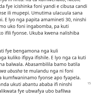
da fye icishinka foni yandi e cibusa candi
nse ili mupepi. Umutima ulacuula sana
ni. E lyo nga papita amamineti 30, ninshi
o uko foni ingabomba, pa kuti
 ifili fyonse. Ukuba kwena nalishiba
ti fye bengamona nga kuli
kuliko ifipya ifishile. E lyo nga ca kuti
na balwala. Abasambilila bamo batila
ekwa ubusha
te mulandu nga ni foni
ifya kumfwaninamo fyonse apo fyapela.
nda ukuti abantu ababa
ifi ninshi
balikwata fye ubwafya ubo bafilwa