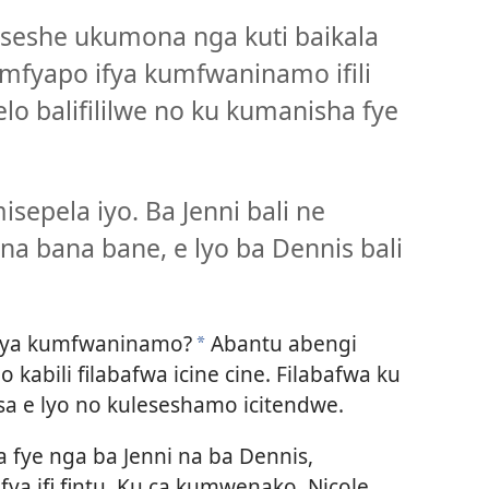
eseshe ukumona nga kuti baikala
mfyapo ifya kumfwaninamo ifili
elo balifililwe no ku kumanisha fye
isepela iyo. Ba Jenni bali ne
 na bana bane, e lyo ba Dennis bali
fya kumfwaninamo?
Abantu abengi
*
abili filabafwa icine cine. Filabafwa ku
a e lyo no kuleseshamo icitendwe.
a fye nga ba Jenni na ba Dennis,
a ifi fintu. Ku ca kumwenako, Nicole