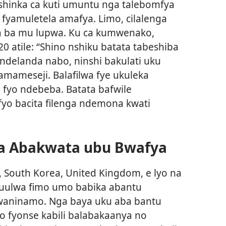
ishinka ca kuti umuntu nga talebomfya
fyamuletela amafya. Limo, cilalenga
a ba mu lupwa. Ku ca kumwenako,
atile: “Shino nshiku batata tabeshiba
ndelanda nabo, ninshi bakulati uku
amameseji. Balafilwa fye ukuleka
 fyo ndebeba. Batata bafwile
fyo bacita filenga ndemona kwati
ila Abakwata ubu Bwafya
 South Korea, United Kingdom, e lyo na
ikuulwa fimo umo babika abantu
waninamo. Nga baya uku aba bantu
 fyonse kabili balabakaanya no