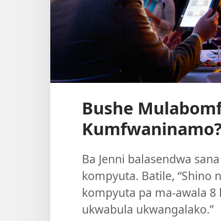
Bushe Mulabomf
Kumfwaninamo
Ba Jenni balasendwa sana 
kompyuta. Batile, “Shino 
kompyuta pa ma-awala 8 ka
ukwabula ukwangalako.”