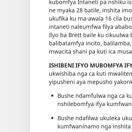
kubomfya Intaneti pa nshiku is
ne myaka 28 batile, inshita imo
ukufika ku ma-awala 16 cila bu
intaneti naleumfwa filya abab
Ilyo ba Brett baile ku cikuulw
balibatamfya incito, balilamba
mwacita shani pa kuti ica musa
ISHIBENI IFYO MUBOMFYA I
ukwishiba nga ca kuti mwalite
yipusheni aya mepusho yakon
Bushe ndamfulwa nga ca kut
nshilebomfya ifya kumfwa
Bushe ndafilwa ukuleka uku
kumfwaninamo nga inshita