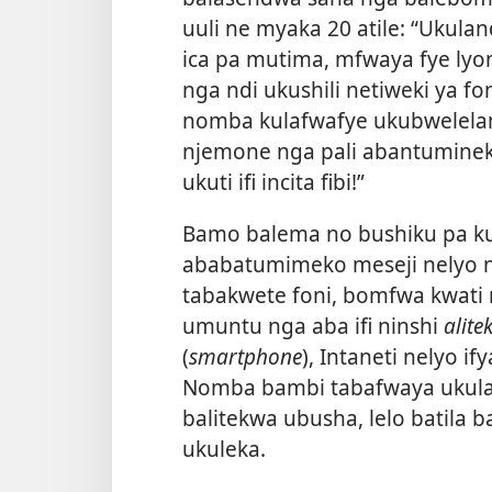
uuli ne myaka 20 atile: “Ukulan
ica pa mutima, mfwaya fye lyo
nga ndi ukushili netiweki ya fo
nomba kulafwafye ukubwelelam
njemone nga pali abantumineko
ukuti ifi incita fibi!”
Bamo balema no bushiku pa ku
ababatumimeko meseji nelyo nga 
tabakwete foni, bomfwa kwati 
umuntu nga aba ifi ninshi
alit
(
smartphone
), Intaneti nelyo 
Nomba bambi tabafwaya ukula
balitekwa ubusha, lelo batila 
ukuleka.