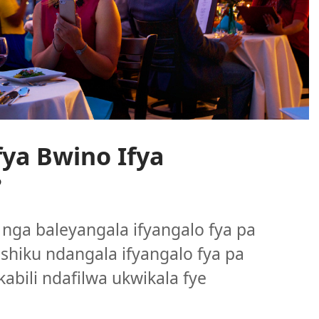
ya Bwino Ifya
?
nga baleyangala ifyangalo fya pa
nshiku ndangala ifyangalo fya pa
bili ndafilwa ukwikala fye