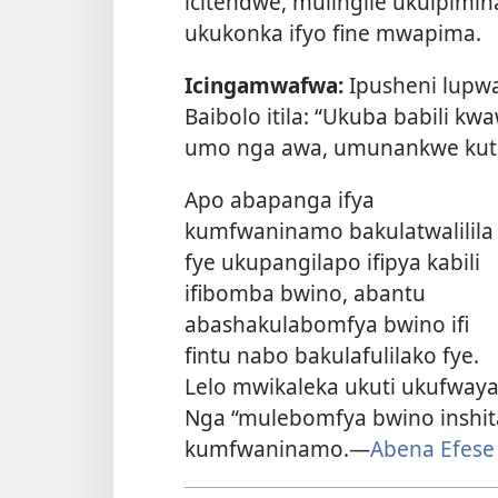
icitendwe, mulingile ukuipimin
ukukonka ifyo fine mwapima.
Icingamwafwa:
Ipusheni lup
Baibolo itila: “Ukuba babili kw
umo nga awa, umunankwe kut
Apo abapanga ifya
kumfwaninamo bakulatwalilila
fye ukupangilapo ifipya kabili
ifibomba bwino, abantu
abashakulabomfya bwino ifi
fintu nabo bakulafulilako fye.
Lelo mwikaleka ukuti ukufwaya
Nga “mulebomfya bwino inshit
kumfwaninamo.—
Abena Efese