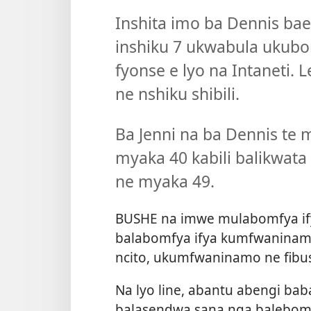
Inshita imo ba Dennis ba
inshiku 7 ukwabula ukubo
fyonse e lyo na Intaneti. L
ne nshiku shibili.
Ba Jenni na ba Dennis te m
myaka 40 kabili balikwata
ne myaka 49.
BUSHE na imwe mulabomfya i
balabomfya ifya kumfwaninamo k
ncito, ukumfwaninamo ne fibus
Na lyo line, abantu abengi bab
balasendwa sana nga balebomfy