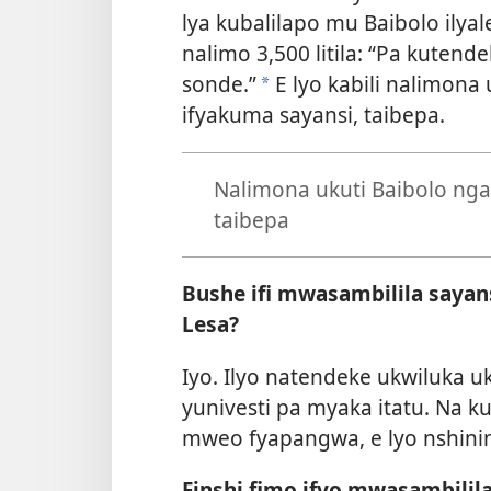
lya kubalilapo mu Baibolo ilya
nalimo 3,500 litila: “Pa kuten
sonde.”
E lyo kabili nalimona 
*
ifyakuma sayansi, taibepa.
Nalimona ukuti Baibolo nga 
taibepa
Bushe ifi mwasambilila saya
Lesa?
Iyo. Ilyo natendeke ukwiluka uk
yunivesti pa myaka itatu. Na k
mweo fyapangwa, e lyo nshini
Finshi fimo ifyo mwasambilil