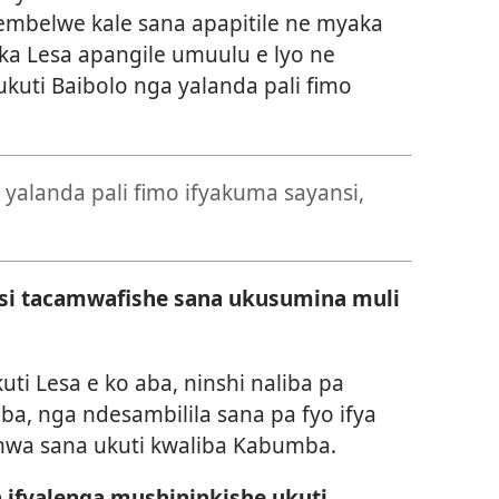
lembelwe kale sana apapitile ne myaka
deka Lesa apangile umuulu e lyo ne
ukuti Baibolo nga yalanda pali fimo
yalanda pali fimo ifyakuma sayansi,
nsi tacamwafishe sana ukusumina muli
uti Lesa e ko aba, ninshi naliba pa
uba, nga ndesambilila sana pa fyo ifya
nwa sana ukuti kwaliba Kabumba.
a ifyalenga mushininkishe ukuti