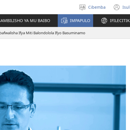
Cibemba
Isu
Saleni
(y
ululimi
na
AMBILISHO YA MU BAIBO
IMPAPULO
IFILECITI
im
bafwalisha Ifya Miti Balondolola Ifyo Basuminamo