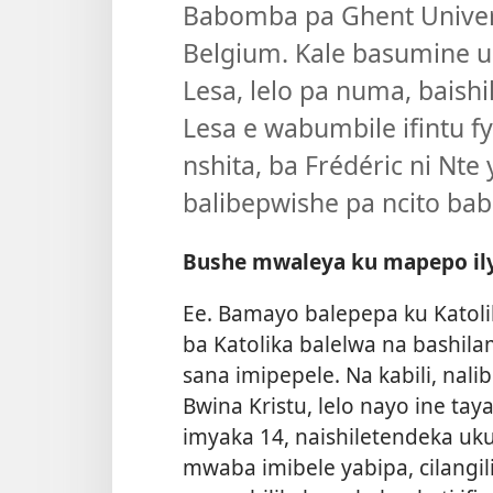
Babomba pa Ghent Univers
Belgium. Kale basumine u
Lesa, lelo pa numa, baish
Lesa e wabumbile ifintu fy
nshita, ba Frédéric ni Nt
balibepwishe pa ncito b
Bushe mwaleya ku mapepo ily
Ee. Bamayo balepepa ku Katol
ba Katolika balelwa na bashil
sana imipepele. Na kabili, nali
Bwina Kristu, lelo nayo ine ta
imyaka 14, naishiletendeka uk
mwaba imibele yabipa, cilangili