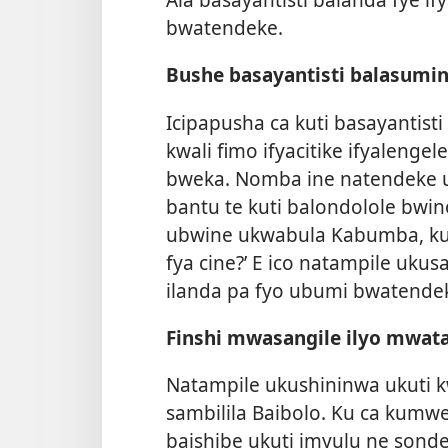
bwatendeke.
Bushe basayantisti balasumin
Icipapusha ca kuti basayantist
kwali fimo ifyacitike ifyaleng
bweka. Nomba ine natendeke uk
bantu te kuti balondolole bwi
ubwine ukwabula Kabumba, kuti
fya cine?’ E ico natampile ukusa
ilanda pa fyo ubumi bwatende
Finshi mwasangile ilyo mwata
Natampile ukushininwa ukuti 
sambilila Baibolo. Ku ca kumwe
baishibe ukuti imyulu ne sond