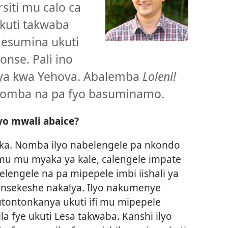
iti mu calo ca
kuti takwaba
ilesumina ukuti
onse. Pali ino
e ya kwa Yehova. Abalemba
Loleni!
abomba na pa fyo basuminamo.
o mwali abaice?
ika. Nomba ilyo nabelengele pa nkondo
amu mu myaka ya kale, calengele impate
belengele na pa mipepele imbi iishali ya
yansekeshe nakalya. Ilyo nakumenye
utontonkanya ukuti ifi mu mipepele
la fye ukuti Lesa takwaba. Kanshi ilyo