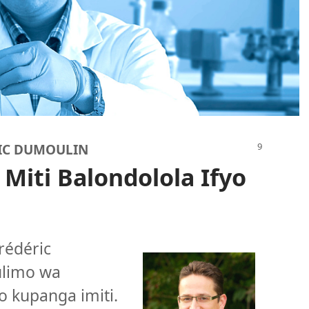
IC DUMOULIN
 Miti Balondolola Ifyo
rédéric
limo wa
no kupanga imiti.