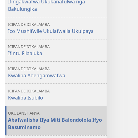
Ifingakwafwa Ukukanafulwa nga
No
Bakulungika
Kufwa
Kwawama!​
ICIPANDE ICIKALAMBA
—
Ico Mushifwile Ukulafwaila Ukuipaya
Imilandu
Itatu
ICIPANDE ICIKALAMBA
iyo
Ifintu Filaaluka
Mushilingile
Ukulafwaila
ICIPANDE ICIKALAMBA
Ukufwa
Kwaliba Abengamwafwa
ICIPANDE ICIKALAMBA
Kwaliba Isubilo
UKULANSHANYA
Abafwalisha Ifya Miti Balondolola Ifyo
Basuminamo