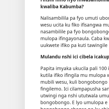
kwaliba Kabumba?
Nalisambilila pa fyo umuti ub
wesu ucita ku fiko ifisangwa 
nasambilile pa fyo bongobongo 
mulopa ifingayonaula. Caba kwa
uukwete ifiko pa kuti tawingi
Mulandu nshi ici cibela icak
Papita imyaka ukucila pali 100 
kutila ifiko ifingila mu mulopa
mubili wesu, kuli bongobongo
fingilemo. Ici cilampapusha s
utwingi nga nshi ututwala um
bongobongo. E lyo umulopa e