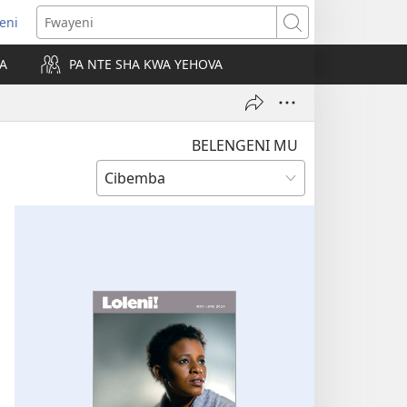
leni
alaisula
Fwayeni
KA
PA NTE SHA KWA YEHOVA
bi)
BELENGENI MU