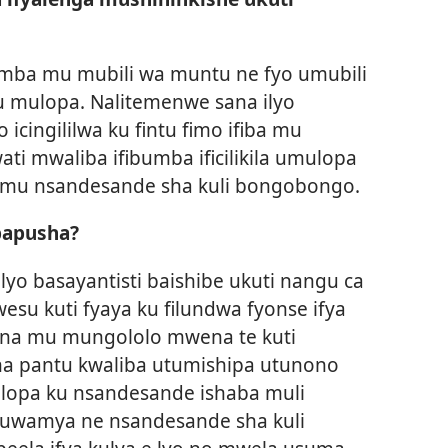
omba mu mubili wa muntu ne fyo umubili
mu mulopa. Nalitemenwe sana ilyo
icingililwa ku fintu fimo ifiba mu
ti mwaliba ifibumba ificilikila umulopa
le mu nsandesande sha kuli bongobongo.
upapusha?
ilyo basayantisti baishibe ukuti nangu ca
 wesu kuti fyaya ku filundwa fyonse ifya
 na mu mungololo mwena te kuti
ana pantu kwaliba utumishipa utunono
ulopa ku nsandesande ishaba muli
 uwamya ne nsandesande sha kuli