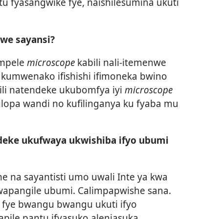
ntu fyasangwike fye, naishilesumina ukuti
mwe sayansi?
ampele
microscope
kabili nali-itemenwe
 kumwenako ifishishi ifimoneka bwino
ili natendeke ukubomfya iyi
microscope
lopa wandi no kufilinganya ku fyaba mu
ndeke ukufwaya ukwishiba ifyo ubumi
e na sayantisti umo uwali Inte ya kwa
wapangile ubumi. Calimpapwishe sana.
fye bwangu bwangu ukuti ifyo
apile pantu ifyasuko alenjasuka