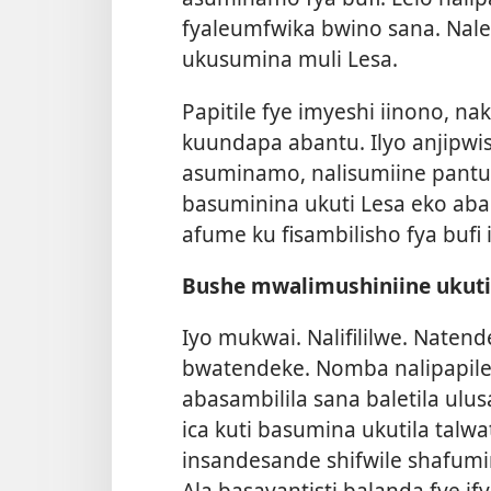
fyaleumfwika bwino sana. Nale
ukusumina muli Lesa.
Papitile fye imyeshi iinono, 
kuundapa abantu. Ilyo anjipwi
asuminamo, nalisumiine pantu
basuminina ukuti Lesa eko aba
afume ku fisambilisho fya bufi
Bushe mwalimushiniine ukuti 
Iyo mukwai. Nalifililwe. Naten
bwatendeke. Nomba nalipapil
abasambilila sana baletila ul
ica kuti basumina ukutila tal
insandesande shifwile shafumi
Ala basayantisti balanda fye 