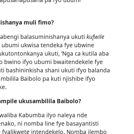
ishanya muli fimo?
i abengi balasuminishanya ukuti
kufwile
ele ubumi ukwisa tendeka fye ubwine
utontonkanya ukuti, ‘Nga ca kutila aba
no bwino ifyo ubumi bwaitendekele fye
 bashininkisha shani ukuti ifyo balanda
mbilila Baibolo pa kuti njishibe ifyo
ke.
mpile ukusambilila Baibolo?
kwaliba Kabumba ilyo naleya nde
nako, ni nomba line fye basayantisti
e fyalikwete intendekelo. Nomba ilembo