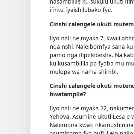
nasambilile ku sukulu ukuti ifi
ifintu fyaishilebako fye.
Cinshi calengele ukuti mute
Ilyo nali ne myaka 7, kwali ab
nga nshi. Naleibomfya sana ku
pamo nga ifipelebesha. Na kab
ku kusambilila pa fyaba mu mu
mulopa wa nama shimbi.
Cinshi calengele ukuti mute
bwatampile?
Ilyo nali ne myaka 22, nakumen
Yehova. Asumine ukuti Lesa e 
Nalemona kwati nkamushinina 
asuminamo fya bufi. Lelo nalip