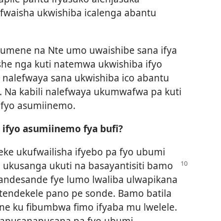
fwaisha ukwishiba icalenga abantu
nakumene na Nte umo uwaishibe sana ifya
she nga kuti natemwa ukwishiba ifyo
 nalefwaya sana ukwishiba ico abantu
. Na kabili nalefwaya ukumwafwa pa kuti
 ifyo asumiinemo.
ifyo asumiinemo fya bufi?
deke ukufwailisha ifyebo pa fyo ubumi
e
ukusanga ukuti na basayantisiti bamo
usandesande fye lumo lwaliba ulwapikana
watendekele pano pe sonde. Bamo batila
ne ku fibumbwa fimo ifyaba mu lwelele.
ifyapusanapusana pa fyo ubumi