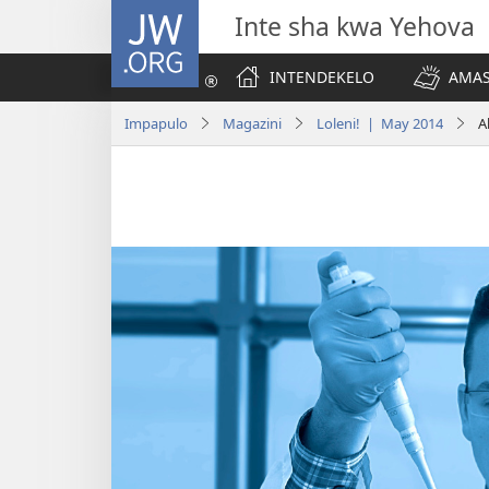
JW.ORG
Inte sha kwa Yehova
INTENDEKELO
AMAS
Impapulo
Magazini
Loleni! | May 2014
A