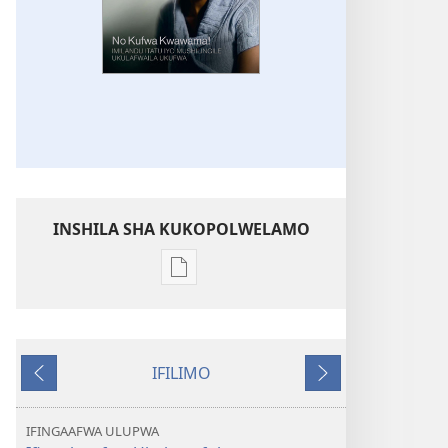
INSHILA SHA KUKOPOLWELAMO
Inshila
sha
kukopolwelamo
impapulo
IFILIMO
sha
Icifumineko
Icikonkelepo
pa
kompyuta
IFINGAAFWA ULUPWA
LOLENI!