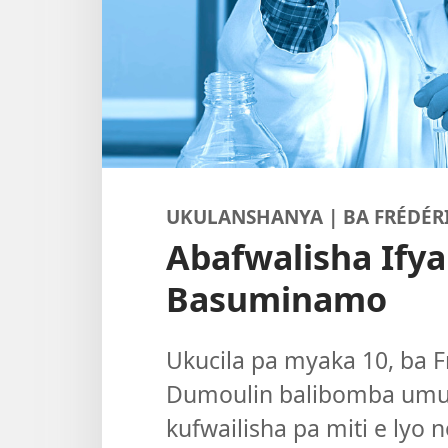
UKULANSHANYA | BA FRÉDÉR
Abafwalisha Ifya
Basuminamo
Ukucila pa myaka 10, ba F
Dumoulin balibomba umu
kufwailisha pa miti e lyo 